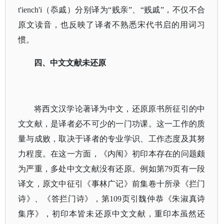
t'iench'i（忝戚）分别译为“贱亲”、“贱戚”，不仅不合
原文读音，也反映了译者不熟悉宋代书启的用词习
惯。
四、中文文献未还原
将西文汉学论著译为中文，还原原书所征引的中
文文献，是译者必不可少的一门功课。这一工作的质
量与成败，取决于译者的专业学识、工作态度及其努
力程度。在这一方面，《内闱》初印本存在的问题颇
为严重，多处中文文献没有还原。例如第
79页有一段
译文，原文中征引《事林广记》前集卷十所录《拦门
诗》、《答拦门诗》，第109页引魏仲恭《朱淑真诗
集序》，初印本皆未还原中文文献，重印本虽然还