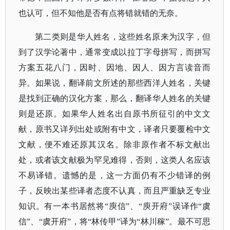
也认可，但不知他是否有点将错就错的无奈。
第二类则是华人姓名，这些姓名原来为汉字，但
到了汉学论著中，通常变成以拉丁字母拼写，而拼写
方案五花八门，因时、因地、因人、因方言读音而
异。如果说，翻译前文所述的那些西洋人姓名，关键
是找到正确的汉化方案，那么，翻译华人姓名的关键
则是还原。如果华人姓名出自原书所征引的中文文
献，原书又详列出处或附有中文，译者只要覆检中文
文献，便不难还原其汉名。除非原作者不标文献出
处，或者该文献极为罕见难得，否则，这类人名应该
不易译错。遗憾的是，这一方面仍有不少错译的例
子，反映出某些译者态度不认真，而且严重缺乏专业
知识。有一本书居然将
“庾信”、“庾开府”误译作“虞
信”、“虞开府”，将“林传甲”译为“林川稼”。最不可思