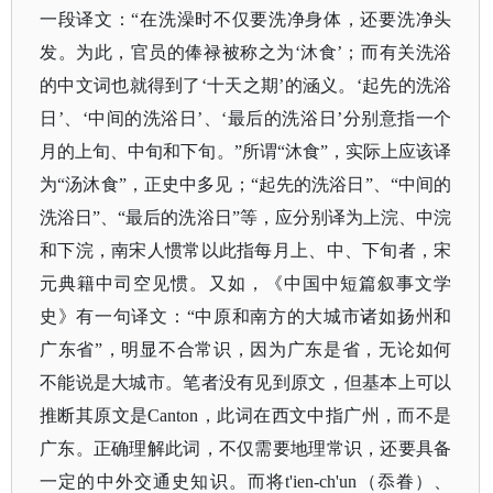
一段译文：
“在洗澡时不仅要洗净身体，还要洗净头
发。为此，官员的俸禄被称之为‘沐食’；而有关洗浴
的中文词也就得到了‘十天之期’的涵义。‘起先的洗浴
日’、‘中间的洗浴日’、‘最后的洗浴日’分别意指一个
月的上旬、中旬和下旬。”所谓“沐食”，实际上应该译
为“汤沐食”，正史中多见；“起先的洗浴日”、“中间的
洗浴日”、“最后的洗浴日”等，应分别译为上浣、中浣
和下浣，南宋人惯常以此指每月上、中、下旬者，宋
元典籍中司空见惯。又如，《中国中短篇叙事文学
史》有一句译文：“中原和南方的大城市诸如扬州和
广东省”，明显不合常识，因为广东是省，无论如何
不能说是大城市。笔者没有见到原文，但基本上可以
推断其原文是Canton，此词在西文中指广州，而不是
广东。正确理解此词，不仅需要地理常识，还要具备
一定的中外交通史知识。而将t'ien-ch'un（忝眷）、