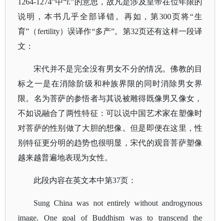
1264-1274”中“r.”的意思，故凡是涉及皇帝在位年限的
说明，本书几乎全部译错。再如，第300页将“生
育”（fertility）误译作“多产”。第32页还有这样一段译
文：
宋代并不是完全没有男女不分的情况。佛教的目
标之一是在消除阶级和种族界限的同时消除男女界
限。名为菩萨的参悟者与其说被雕得既像男又像女，
不如说融合了两性特征：可以说中国艺术家在塑像时
对菩萨的性别做了大胆的想像。但是即便在这里，性
别特征更分明的趋势也很明显，宋代的观音菩萨塑像
越来越普遍地表现为女性。
此段内容在英文本中第
37页：
Sung China was not entirely without androgynous
image. One goal of Buddhism was to transcend the