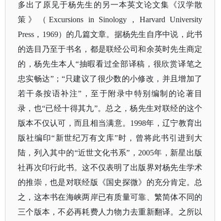
多出了原见于杨先生的另一本英文论文集《汉学散
策》（Excursions in Sinology，Harvard University
Press，1969）的几篇文章。据杨先生自序中说，此书
的选目乃至于书名，都是联经公司和余英时先生商定
的，杨先生本人“抽暇看过全部译稿，很欣赏译笔之
忠实畅达”；“只建议了很少数的小修改，并且增加了
若干条按语补注”，至于附录中特别编制的论著目
录，也“已经十得其九”。总之，杨先生对联经的这个
版本不仅认可，而且相当满意。1998年，辽宁教育出
版社编印“新世纪万有文库”时，曾将此书引进到大
陆，列入其中的“近世文化书系”，2005年，新星出版
社再次印行此书。这不仅表明了出版界对杨先生学术
的推崇，也是对联经版《国史探微》的充分肯定。总
之，这本书在海峡两岸已有质量可靠、繁简体不同的
三个版本，不必再耗费人力物力去重新翻译。之所以