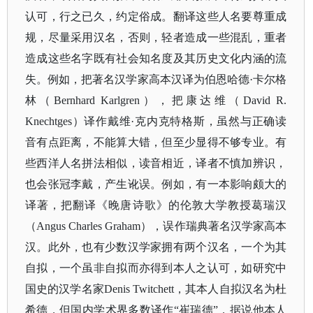
认可，行之已久，约定俗成。翻译这些人名要尊重成
规，尽量采用汉名，否则，轻者造成一些混乱，重者
造成这些名字既有社会知名度及其历史文化内涵的流
失。例如，把著名汉学家高本汉译为伯恩哈德
·卡尔格
林（Bernhard Karlgren），把康达维（David R.
Knechtges）译作戴维·克内克特格斯，虽然与正确读
音有点距离，不能算大错，但至少显得不够专业。有
些西洋人名拼法相似，读音相近，译者不慎加辨识，
也会张冠李戴，产生讹误。例如，有一本影响颇大的
译著，把翻译《晚唐诗歌》的伦敦大学教授葛瑞汉
（Angus Charles Graham），误作瑞典著名汉学家高本
汉。此外，也有少数汉学家拥有两个汉名，一个为其
自拟，一个虽非自拟而亦得到本人之认可，如研究中
国史的汉学名家Denis Twitchett，其本人自拟汉名为杜
希德，但国内学术界多数译作“崔瑞德”，据说他本人