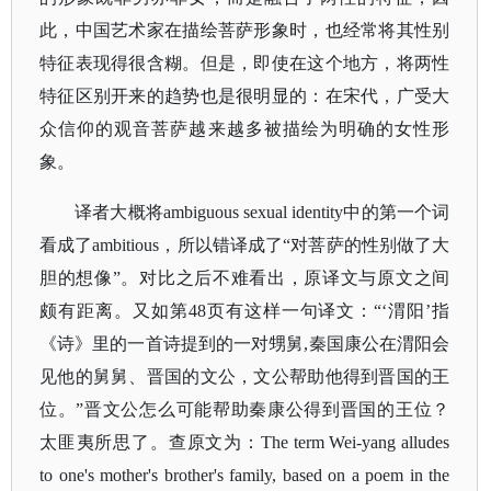
此，中国艺术家在描绘菩萨形象时，也经常将其性别
特征表现得很含糊。但是，即使在这个地方，将两性
特征区别开来的趋势也是很明显的：在宋代，广受大
众信仰的观音菩萨越来越多被描绘为明确的女性形
象。
译者大概将
ambiguous sexual identity中的第一个词
看成了ambitious，所以错译成了“对菩萨的性别做了大
胆的想像”。对比之后不难看出，原译文与原文之间
颇有距离。又如第48页有这样一句译文：“‘渭阳’指
《诗》里的一首诗提到的一对甥舅,秦国康公在渭阳会
见他的舅舅、晋国的文公，文公帮助他得到晋国的王
位。”晋文公怎么可能帮助秦康公得到晋国的王位？
太匪夷所思了。查原文为：The term Wei-yang alludes
to one's mother's brother's family, based on a poem in the