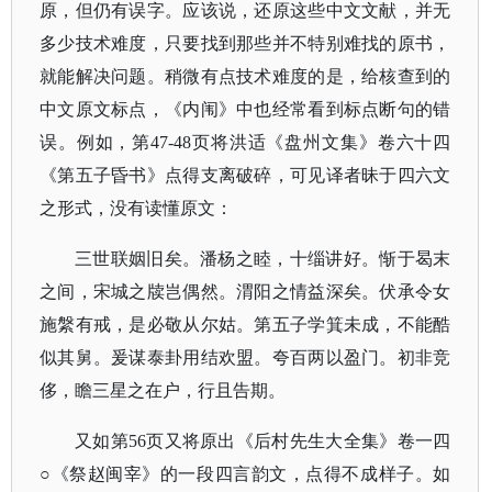
原，但仍有误字。应该说，还原这些中文文献，并无
多少技术难度，只要找到那些并不特别难找的原书，
就能解决问题。稍微有点技术难度的是，给核查到的
中文原文标点，《内闱》中也经常看到标点断句的错
误。例如，第47-48页将洪适《盘州文集》卷六十四
《第五子昏书》点得支离破碎，可见译者昧于四六文
之形式，没有读懂原文：
三世联姻旧矣。潘杨之睦，十缁讲好。惭于曷末
之间，宋城之牍岂偶然。渭阳之情益深矣。伏承令女
施縏有戒，是必敬从尔姑。第五子学箕未成，不能酷
似其舅。爰谋泰卦用结欢盟。夸百两以盈门。初非竞
侈，瞻三星之在户，行且告期。
又如第
56页又将原出《后村先生大全集》卷一四
○《祭赵闽宰》的一段四言韵文，点得不成样子。如