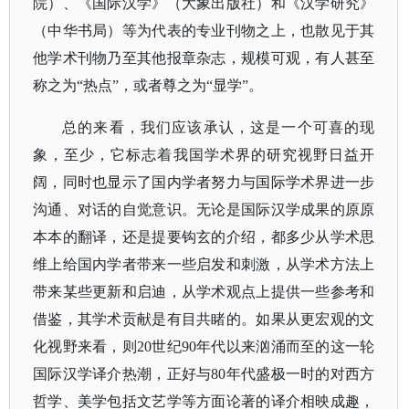
院）、《国际汉学》（大象出版社）和《汉学研究》
（中华书局）等为代表的专业刊物之上，也散见于其
他学术刊物乃至其他报章杂志，规模可观，有人甚至
称之为
“热点”，或者尊之为“显学”。
总的来看，我们应该承认，这是一个可喜的现
象，至少，它标志着我国学术界的研究视野日益开
阔，同时也显示了国内学者努力与国际学术界进一步
沟通、对话的自觉意识。无论是国际汉学成果的原原
本本的翻译，还是提要钩玄的介绍，都多少从学术思
维上给国内学者带来一些启发和刺激，从学术方法上
带来某些更新和启迪，从学术观点上提供一些参考和
借鉴，其学术贡献是有目共睹的。如果从更宏观的文
化视野来看，则
20世纪90年代以来汹涌而至的这一轮
国际汉学译介热潮，正好与80年代盛极一时的对西方
哲学、美学包括文艺学等方面论著的译介相映成趣，