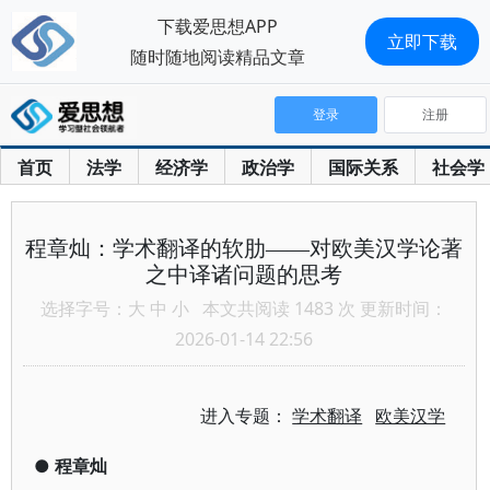
下载爱思想APP
立即下载
随时随地阅读精品文章
登录
注册
首页
法学
经济学
政治学
国际关系
社会学
程章灿：学术翻译的软肋——对欧美汉学论著
之中译诸问题的思考
选择字号：
大
中
小
本文共阅读 1483 次 更新时间：
2026-01-14 22:56
进入专题：
学术翻译
欧美汉学
●
程章灿