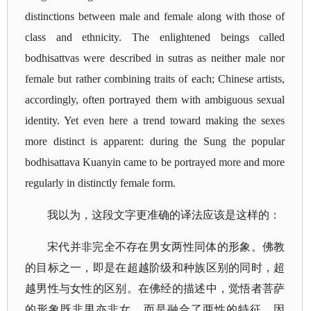
distinctions between male and female along with those of
class and ethnicity. The enlightened beings called
bodhisattvas were described in sutras as neither male nor
female but rather combining traits of each; Chinese artists,
accordingly, often portrayed them with ambiguous sexual
identity. Yet even here a trend toward making the sexes
more distinct is apparent: during the Sung the popular
bodhisattava Kuanyin came to be portrayed more and more
regularly in distinctly female form.
我以为，这段文字更准确的译法应该是这样的：
宋代并非完全不存在男女两性同体的形象。佛教
的目标之一，即是在超越阶级和种族区别的同时，超
越男性与女性的区别。在佛经的描述中，觉悟者菩萨
的形象既非男亦非女，而是融合了两性的特征，因