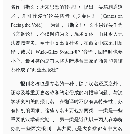
名作《斯文：唐宋思想的转型》中提出，吴筠精通道
术，并引薛爱华论吴筠诗《步虚词》（Cantos on
Pacing the Void）一为证，《斯文》中文本误译吴作为
《玄纲论》，不仅误诗为文，混淆文体，而且令人无
法覆按查考。至于中文出版社名，在西文中或采用意
译，或采用Wade-Giles System拼写音译，回译时也要
小心。最可笑的是有人将大陆港台三家的商务印务馆
都译成了“商业出版社”!
报刊名称也是专名的一种，除了汉名还原之外，
还涉及尊重历史名称和约定俗成的习惯等问题。与汉
学研究相关的报刊名，在翻译时不仅有其特殊性，亦
有特别的困难。这些专名主要包括两类，一类是一些
重要的汉学研究期刊，另一类是近代以来西人在华所
办的一些西文报刊，其共同点是大多数都有中文名