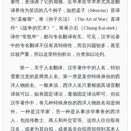
要性，更强调了它的艰难。近年来在学术界尤其是翻
译界传为笑话的几个例子，如把孟子（Mencius）音译
为“孟修斯”，将《孙子兵法》（The Art of War）直译
作“《战争的艺术》”，将蒋介石（Chiang Kai-shek）
译作“常凯申”，都与专名翻译有关。可见，汉学论著
中的专名翻译不仅有其特殊性，而且问题较多，甚至
比较严重，所以这里特别析出，分类加以论列。
第一，关于人名翻译。汉学著作中的人名，特别
需要注意的是两类人名。第一类是某些特殊身份的西
洋人物姓名。一般来说，西洋人名只要根据其读音翻
译就可以，如有固定译法，遵循固定译法即可。但在
汉学著作中，有几种特殊身份的西洋人物姓名却是例
外。一种是汉学家，另一种是从事涉华事务的西洋
人，包括传教士、商人和外交官等。这些人往往取有
汉名，或者为其自拟，或者虽非自拟而却得到其本人