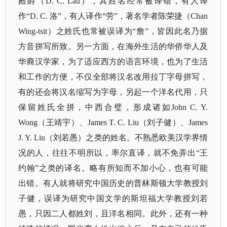
殿爵（D. C. Lau），其姓名经常被译错，有人译
作“D. C. 洛”，有人译作“劳”，著名学者陈荣捷（Chan
Wing-tsit）之姓氏也常被误译为“詹”，皆因此名乃据
方音拼写所致。另一方面，在海外生活的华侨华人及
华裔汉学家，为了适应西方的语言环境，也为了生活
和工作的方便，不仅全部将汉名改用拉丁字母拼写，
有的还会将汉名缩写为字母，另起一个洋名代用，只
保留姓氏全拼，中西合璧，形成诸如John C. Y.
Wong（王靖宇）、James T. C. Liu（刘子健）、James
J. Y. Liu（刘若愚）之类的姓名。不熟悉欧美汉学界情
况的人，往往不明所以，率尔直译，就不免弄出“王
约翰”之类的译名。略有所知而不加小心，也有可能
出错。有人就将研究中国历史的普林斯顿大学教授刘
子健，误译为研究中国文学的斯坦福大学教授刘若
愚，只因二人都姓刘，且洋名相同。此外，还有一种