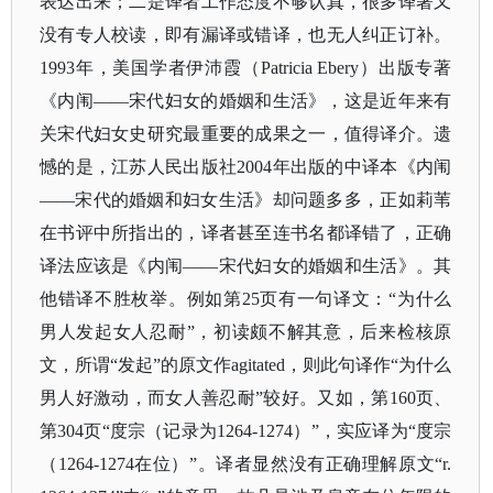
表达出来；二是译者工作态度不够认真，很多译著又
没有专人校读，即有漏译或错译，也无人纠正订补。
1993年，美国学者伊沛霞（Patricia Ebery）出版专著
《内闱——宋代妇女的婚姻和生活》，这是近年来有
关宋代妇女史研究最重要的成果之一，值得译介。遗
憾的是，江苏人民出版社2004年出版的中译本《内闱
——宋代的婚姻和妇女生活》却问题多多，正如莉苇
在书评中所指出的，译者甚至连书名都译错了，正确
译法应该是《内闱——宋代妇女的婚姻和生活》。其
他错译不胜枚举。例如第25页有一句译文：“为什么
男人发起女人忍耐”，初读颇不解其意，后来检核原
文，所谓“发起”的原文作agitated，则此句译作“为什么
男人好激动，而女人善忍耐”较好。又如，第160页、
第304页“度宗（记录为1264-1274）”，实应译为“度宗
（1264-1274在位）”。译者显然没有正确理解原文“r.