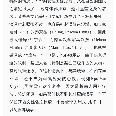
特殊的情况，即华裔女性出嫁之后，又在自己的姓氏
之前冠以夫姓，遂有张孙康宜、赵叶嘉莹之类的署
名，某些西文论著征引文献目录中甚至只标其夫姓，
汉译时若照搬不改，也容易引起误解或混淆。如夫家
姓钟（？）的秦家德（Chung, Priscilla Ching），因此
被人错译成“崇青”，而德国汉学家马汉茂（Helmut
Martin）之妻廖天琪（Martin-Liao, Tianchi），也就被
错译成了“廖马丁”。但是，也必须承认，由于信息渠
道的限制，某些人名（特别是某些已经作古的人物）
有时很难还原。在这种情况下，与其硬译，不如存而
不译，还不失为审慎阙疑的态度。例如Ngo Van
Xuyet（吴文雪）这个名字，因为是越南人用的汉
名，较难还原，如果暂时找不到其对应的汉字，宁可
保留其西文姓名之原貌，不要硬译为恩戈·凡·许叶，
以免误导读者。