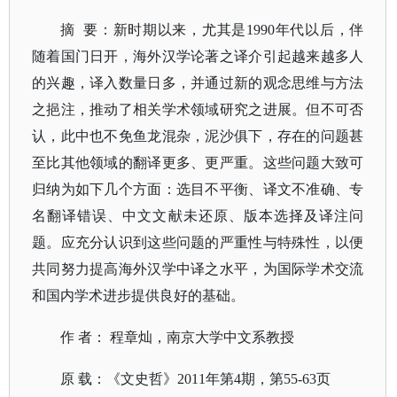
摘
要
：
新时期以来，尤其是
1990年代以后，伴
随着国门日开，海外汉学论著之译介引起越来越多人
的兴趣，译入数量日多，并通过新的观念思维与方法
之挹注，推动了相关学术领域研究之进展。但不可否
认，此中也不免鱼龙混杂，泥沙俱下，存在的问题甚
至比其他领域的翻译更多、更严重。这些问题大致可
归纳为如下几个方面：选目不平衡、译文不准确、专
名翻译错误、中文文献未还原、版本选择及译注问
题。应充分认识到这些问题的严重性与特殊性，以便
共同努力提高海外汉学中译之水平，为国际学术交流
和国内学术进步提供良好的基础。
作
者
：
程章灿，南京大学中文系教授
原
载
：
《文史哲》
2011年第4期，第55-63页