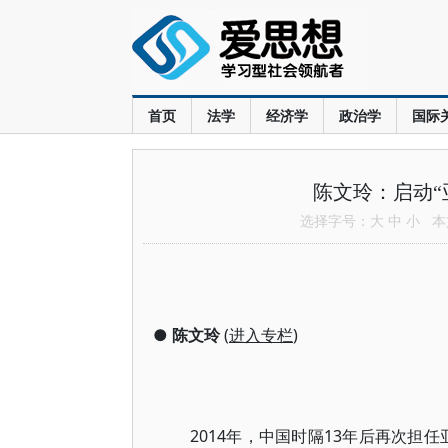
首页
法学
经济学
政治学
国际
陈文玲：启动“
选择字号：
大
中
小
本文
●
陈文玲
(
进入专栏
)
2014年，中国时隔13年后再次担