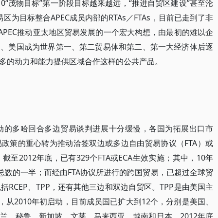
10“茂物目标”第一阶段目标越来越远，“推进自贸区建设”甚至沦
区为目标整合APEC成员内部的RTAs／FTAs，目前已走到了非
APEC推动亚太地区贸易发展的一个宏大构想，由最初的难以企
国、美国成为世界第一、第二贸易体和第二、第一大经济体后逐
多的动力和能力提供区域合作这样的公共产品。
推动的多哈回合多边贸易谈判进展十分缓慢，各国为拓展出口市
政策的重心转为推动洽签双边或多边自由贸易协议（FTA）或
至2012年底，已有329个FTA或ECA生效实施；其中，10年
总数的一半；而经由FTA协议所进行的跨国贸易，已超过全球贸
括RCEP、TPP，还有其他三边和双边自贸区。TPP是由美国主
，从2010年初启动，目前成员国已扩大到12个，分别是美国、
兰、秘鲁、新加坡、文莱、马来西亚、越南和日本。2012年底