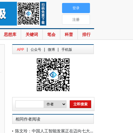
登录
注册
思想库
关键词
笔会
科普
排行
|
|
|
APP
公众号
微博
手机版
相同作者阅读
陈文玲：中国人工智能发展正在迈向七大跃迁