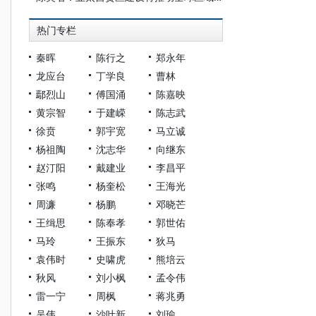
热门专栏
秦晖
陈行之
郑永年
龙应台
丁学良
曹林
鄢烈山
傅国涌
陈嘉映
黄宗智
于建嵘
陈志武
徐贲
郭宇宽
马立诚
杨祖陶
沈志华
向继东
赵汀阳
戴建业
李昌平
张鸣
杨奎松
王海光
周濂
杨鹏
邓晓芒
王缉思
陈奉孝
郭世佑
马玲
王振东
狄马
袁伟时
史啸虎
熊培云
秋风
刘小枫
孟令伟
雷一宁
周枫
蒋兆勇
吴伟
沙叶新
刘瑜