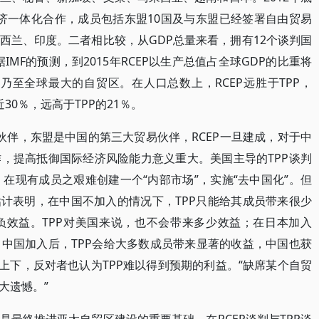
经济一体化合作，成员包括东盟10国及与东盟已经签署自由贸易
西兰、印度。二者相比较，从GDP总量来看，拥有12个谈判国
据IMF的预测，到2015年RCEP以生产总值占全球GDP的比重将
乃至全球最大的自贸区。在人口总数上，RCEP远胜于TPP，
30％，远高于TPP的21％。
伙伴，东盟是中国的第三大贸易伙伴，RCEP一旦建成，对于中
，提高抵御国际经济风险能力意义重大。美国主导的TPP谈判
在现有成员之艰难创建一个“内部市场”，实施“去中国化”。但
估计表明，在中国不加入的情况下，TPP只能给其成员带来很少
负效益。TPP对美国来说，也不会带来多少效益；在日本加入
中国加入后，TPP会给大多数成员带来显著的收益，中国也获
上下，反对者也认为TPP难以得到预期的利益。“缺席某个自贸
大遗憾。”