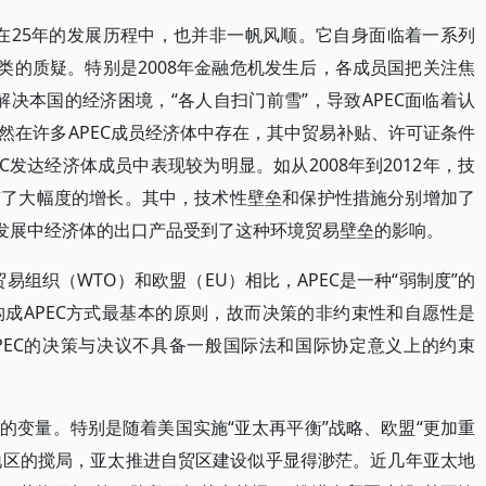
C在25年的发展历程中，也并非一帆风顺。它自身面临着一系列
类的质疑。特别是2008年金融危机发生后，各成员国把关注焦
解决本国的经济困境，“各人自扫门前雪”，导致APEC面临着认
然在许多APEC成员经济体中存在，其中贸易补贴、许可证条件
C发达经济体成员中表现较为明显。如从2008年到2012年，技
有了大幅度的增长。其中，技术性壁垒和保护性措施分别增加了
其是发展中经济体的出口产品受到了这种环境贸易壁垒的影响。
易组织（WTO）和欧盟（EU）相比，APEC是一种“弱制度”的
成APEC方式最基本的原则，故而决策的非约束性和自愿性是
APEC的决策与决议不具备一般国际法和国际协定意义上的约束
的变量。特别是随着美国实施“亚太再平衡”战略、欧盟“更加重
太地区的搅局，亚太推进自贸区建设似乎显得渺茫。近几年亚太地