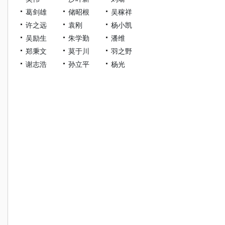
葛剑雄
储昭根
吴稼祥
许之远
袁刚
杨小凯
吴励生
朱学勤
潘维
郑秉文
莫于川
羽之野
谢志浩
孙立平
杨光