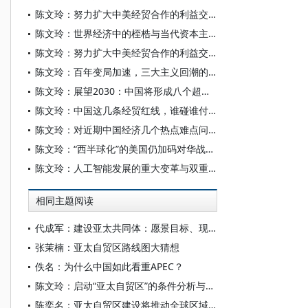
陈文玲：努力扩大中美经贸合作的利益交汇点——相向而行 在博弈中实现共生
陈文玲：世界经济中的桎梏与当代资本主义危机
陈文玲：努力扩大中美经贸合作的利益交汇点 为世界经济注入更多的确定性与稳定性
陈文玲：百年变局加速，三大主义回潮的深层冲击
陈文玲：展望2030：中国将形成八个超大规模场景
陈文玲：中国这几条经贸红线，谁碰谁付出代价
陈文玲：对近期中国经济几个热点难点问题的深度解析
陈文玲：“西半球化”的美国仍加码对华战略，中国需构筑四条经贸底线
陈文玲：人工智能发展的重大变革与双重场景
相同主题阅读
代成军：建设亚太共同体：愿景目标、现实进展与实践重点
张茉楠：亚太自贸区路线图大猜想
佚名：为什么中国如此看重APEC？
陈文玲：启动“亚太自贸区”的条件分析与可能性
陈奕名：亚太自贸区建设将推动全球区域经济一体化