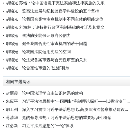
胡锦光 苏锴：论中国语境下宪法实施和法律实施的关系
胡锦光：监察法发展与纪检监察学科建设的五个坚持
胡锦光：论我国合宪性审查机制中不同主体的职能定位
胡锦光 刘海林：论特别行政区宪制基础的变迁及其意义
胡锦光：依法防疫能保证政府公信力
胡锦光：健全我国合宪性审查机制的若干问题
胡锦光：论我国法院适用宪法的空间
胡锦光：论法规备案审查与合宪性审查的关系
胡锦光：论合宪性审查的“过滤”机制
相同主题阅读
封丽霞：论中国法理学自主知识体系的建构
朱应平：习近平法治思想中“一国两制”宪制理论探析——以香港澳门特区依法治理为例
胡卫列：深入学习贯彻习近平法治思想 以高质量法治督察推动建设更高水平社会主义法治国家
蒋清华：党的领导法规：习近平法治思想的重要标识性概念
江必新：习近平法治思想的“十论”体系