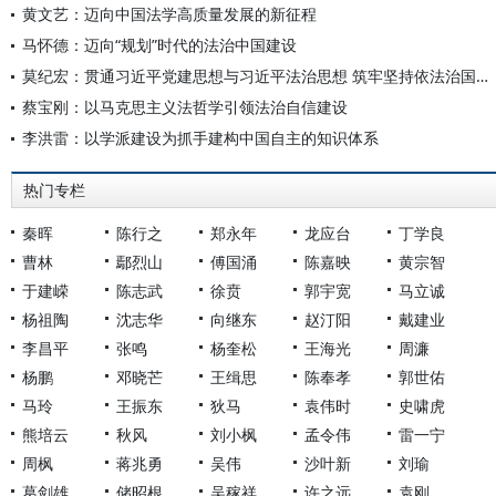
黄文艺：迈向中国法学高质量发展的新征程
马怀德：迈向“规划”时代的法治中国建设
莫纪宏：贯通习近平党建思想与习近平法治思想 筑牢坚持依法治国和依规治党有机统一的理论根基
蔡宝刚：以马克思主义法哲学引领法治自信建设
李洪雷：以学派建设为抓手建构中国自主的知识体系
热门专栏
秦晖
陈行之
郑永年
龙应台
丁学良
曹林
鄢烈山
傅国涌
陈嘉映
黄宗智
于建嵘
陈志武
徐贲
郭宇宽
马立诚
杨祖陶
沈志华
向继东
赵汀阳
戴建业
李昌平
张鸣
杨奎松
王海光
周濂
杨鹏
邓晓芒
王缉思
陈奉孝
郭世佑
马玲
王振东
狄马
袁伟时
史啸虎
熊培云
秋风
刘小枫
孟令伟
雷一宁
周枫
蒋兆勇
吴伟
沙叶新
刘瑜
葛剑雄
储昭根
吴稼祥
许之远
袁刚