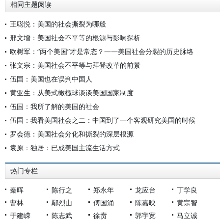
相同主题阅读
王聪悦：美国的社会撕裂为哪般
邢文增：美国社会不平等的根源与影响探析
欧树军：“两个美国”才是常态？——美国社会分裂的历史脉络
张文宗：美国社会不平等与拜登改革的前景
伍国：美国也在误判中国人
黄亚生：从美式橄榄球谈谈美国国家制度
伍国：我所了解的美国的社会
伍国：我看美国社会之二：中国到了一个客观研究美国的时候
罗会德：美国社会分化和撕裂的深层根源
袁原：独居：已成美国主流生活方式
热门专栏
秦晖
陈行之
郑永年
龙应台
丁学良
曹林
鄢烈山
傅国涌
陈嘉映
黄宗智
于建嵘
陈志武
徐贲
郭宇宽
马立诚