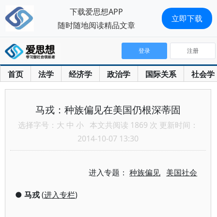
下载爱思想APP
立即下载
随时随地阅读精品文章
登录
注册
首页
法学
经济学
政治学
国际关系
社会学
马戎：种族偏见在美国仍根深蒂固
选择字号：
大
中
小
本文共阅读 1869 次 更新时间：
2014-10-07 13:30
进入专题：
种族偏见
美国社会
●
马戎
(
进入专栏
)