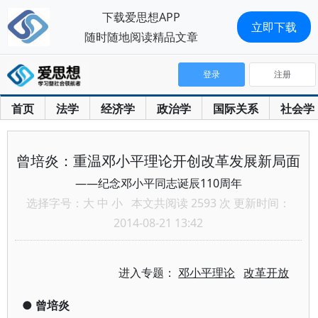
下载爱思想APP
立即下载
随时随地阅读精品文章
登录
注册
首页
法学
经济学
政治学
国际关系
社会学
曾培炎：重温邓小平理论开创改革发展新局面
——纪念邓小平同志诞辰110周年
选择字号：
大
中
小
本文共阅读 2593 次 更新时间：
2014-08-21 13:42
进入专题：
邓小平理论
改革开放
●
曾培炎