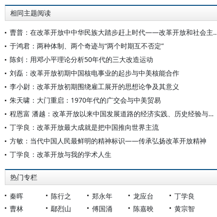
相同主题阅读
曹普：在改革开放中中华民族大踏步赶上时代——改革开放和社会
于鸿君：两种体制、两个奇迹与“两个时期互不否定”
陈剑：用邓小平理论分析50年代的三大改造运动
刘磊：改革开放初期中国核电事业的起步与中美核能合作
李小尉：改革开放初期围绕雇工展开的思想论争及其意义
朱天啸：大门重启：1970年代的广交会与中美贸易
程恩富 潘越：改革开放以来中国发展道路的经济实践、历史经验与未来进路
丁学良：改革开放最大成就是把中国推向世界主流
方敏：当代中国人民最鲜明的精神标识——传承弘扬改革开放精神
丁学良：改革开放与我的学术人生
热门专栏
秦晖
陈行之
郑永年
龙应台
丁学良
曹林
鄢烈山
傅国涌
陈嘉映
黄宗智