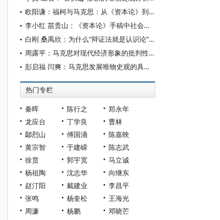
欧阳谦：福柯与马克思：从《资本论》到权力谱系学
李小红 苗贵山：《资本论》手稿中社会形态理论刍议
白刚 桑禹欣：为什么“辩证法就是认识论”？
周露平：马克思对现代经济形象的批判性超越
彭启福 闫爽：马克思发展唯物史观的具体路径
热门专栏
秦晖
陈行之
郑永年
龙应台
丁学良
曹林
鄢烈山
傅国涌
陈嘉映
黄宗智
于建嵘
陈志武
徐贲
郭宇宽
马立诚
杨祖陶
沈志华
向继东
赵汀阳
戴建业
李昌平
张鸣
杨奎松
王海光
周濂
杨鹏
邓晓芒