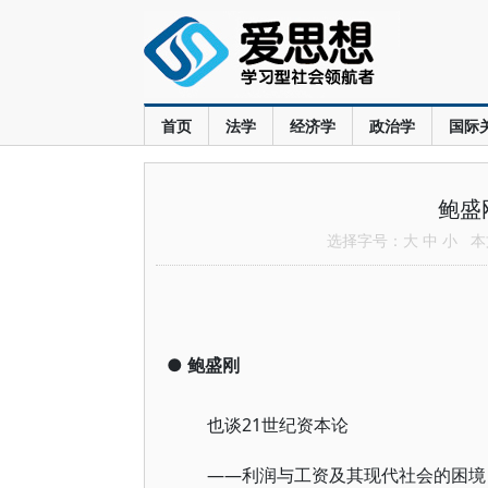
首页
法学
经济学
政治学
国际
鲍盛
选择字号：
大
中
小
本文
●
鲍盛刚
也谈21世纪资本论
——利润与工资及其现代社会的困境