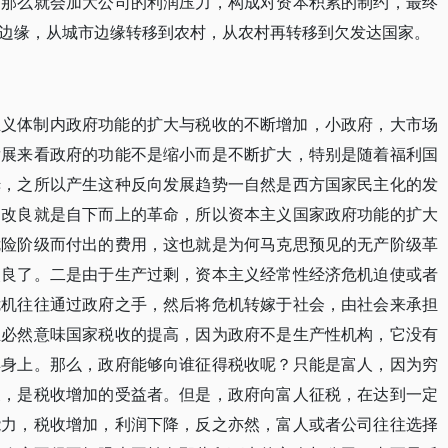
，那么就会加大公司的利润压力，构成对资本积累的制约，最终
边缘，从城市边缘转移到农村，从农村再转移到欠发达国家。
主义体制内政府功能的扩大与税收的不断增加，小政府，大市场
发展来看政府的功能不是缩小而是不断扩大，特别是随着福利国
姆，之所以产生这种反向发展趋势一自然是西方国家民主化的发
的改良就是自下而上的革命，所以资本主义国家政府功能的扩大
危险阶级而付出的费用，这也就是为何马克思预见的无产阶级革
改良了。二是由于生产过剩，资本主义经常性经济危机迫使或者
危机往往通过政府之手，然后将危机转嫁于社会，由社会来承担
且必然意味国家税收的提高，因为政府不是生产性机构，它没有
羊身上。那么，政府能够向谁征得税收呢？只能是富人，因为穷
象，是税收增加的受益者。但是，政府向富人征税，在达到一定
能力，税收增加，利润下降，反之亦然，富人或者公司往往选择