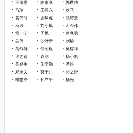
王缉思
陈奉孝
郭世佑
马玲
王振东
狄马
袁伟时
史啸虎
熊培云
秋风
刘小枫
孟令伟
雷一宁
周枫
蒋兆勇
吴伟
沙叶新
刘瑜
葛剑雄
储昭根
吴稼祥
许之远
袁刚
杨小凯
吴励生
朱学勤
潘维
郑秉文
莫于川
羽之野
谢志浩
孙立平
杨光