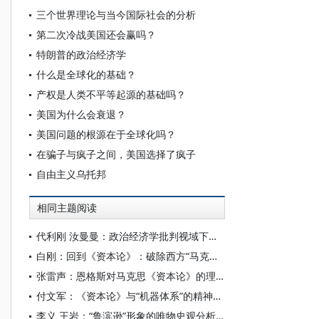
三个世界理论与当今国际社会的分析
第二次冷战美国还会赢吗？
特朗普的政治经济学
什么是全球化的基础？
产权是人类不平等起源的基础吗？
美国为什么会衰退？
美国问题的根源在于全球化吗？
在骗子与疯子之间，美国选择了疯子
自由主义乌托邦
相同主题阅读
代利刚 汝曼曼：政治经济学批判视域下《资本论》抽象理论再阐释
白刚：回到《资本论》：破除西方“马克思学”的两个教条
张雷声：恩格斯对马克思《资本论》的理论贡献
付文军：《资本论》与“机器体系”的精神政治
李义 王岩：“鲁滨逊”形象的唯物史观分析——基于《资本论》及其手稿的考察