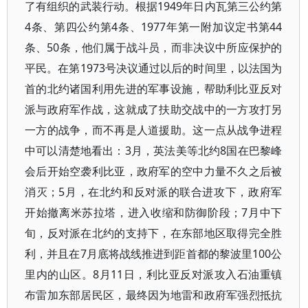
了有组织的武装行动。根据1949年日内瓦第三公约第
4条、第四公约第4条、1977年第一附加议定书第44
条、50条，他们属于战斗员，而非决议中所应保护的
平民。在第1973号决议通过以后的时间里，以法国为
首的北约诸国利用先进的军事设施，帮助利比亚反对
派与政府军作战，这就成了扶助交战中的一方攻打另
一方的战争，而不再是人道援助。这一点从战争进程
中可以清楚地看出：3月，英法美等北约8国在巴黎峰
会后开始空袭利比亚，政府军的空中力量不久之后被
消灭；5月，在北约和反对派的联合进攻下，政府军
开始撤离米苏拉塔，进入收缩和防御阶段；7月中下
旬，反对派在北约的支持下，在东部地区取得完全胜
利，并且在7月底将战线推进到距首都的黎波里100公
里内的山区。8月11日，利比亚反对派攻入石油重镇
布雷加东部居民区，最终因为地雷和政府军强烈抵抗