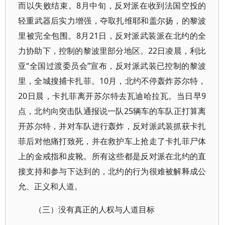
而以失败结束。8月中旬，反对派在收到法国空投的
轻重武器后实力增强，夺取扎维耶和盖尔扬，的黎波
里被完全包围。8月21日，反对派武装派在北约的全
力协助下，控制的黎波里部分地区。22日凌晨，利比
亚“全国过渡委员会”宣布，反对派武装已控制的黎波
里，全城搜捕卡扎菲。10月，北约不停轰炸苏尔特，
20日晨，卡扎菲离开苏尔特去瓦迪哈拉瓦。当日早9
点，北约向突击队通报说一队25辆车的车队正打算离
开苏尔特，并对车队进行轰炸，反对派武装抓获卡扎
菲后对他痛打致死，并在救护车上抢走了卡扎菲尸体
上的金戒指和皮靴。所有这些都是反对派在北约的直
接支持和参与下达到的，北约的行为很难被解释成公
允、正义和人道。
（三）没有真正的人权与人道目标