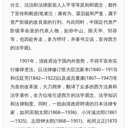
分立、法治和法律面前人人平等等原则和观念，都作
了宣传和阐述(笔者注：康有为、梁启超和严复，属于
资产阶级的改良派的行列。与此同时，中国近代资产
阶级革命派的代表人物，如孙中山、陈天华、邹容
等，也四处奔走，多方呼吁，并著书立说，宣传西方
的法学观)。
1901年，清政府迫于国内外形势，不得不宣布实
行修律变法。以法律修订馆大臣沈家本(1840～1913)
和伍廷芳(1842—1922)以及成员董康(1867—1947)等
为首的改革派，大刀阔斧，翻译了众多的西方法典和
法学著作，全方位地引进西方的法学观念、法学知识
和法律制度。同时，一批由清政府聘请的日本法律专
家，如冈田朝太郎(1868—1936)、小河滋次郎(1861
—1925)、志田钾太郎(1868—1951)、松冈义正(1870