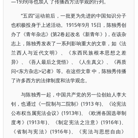
—1939)等也加入 了传播西方法学观的行列。
“五四”运动前后，一批更为先进的中国知识分子
也积极投身于上述活动。1915年9月 15日，陈独秀创
办了《青年杂志》(第2卷起改名《新青年》)，在该杂
志上，陈独秀发表了一系列影响重大的文章，如《法
兰西人与近代文明》、《东西民族根本思想之差
异》、《吾人最后之觉悟》、《人生真义》、《再质
问<东方杂志>记者》等。在这些文章 中，陈独秀传播
了许多西方的法律制度和法学观念。
与陈独秀一起，中国共产党的另一位创始人李大
钊，也通过《一院制与二院制》(1913 年)、《论宪法
公布权当属宪法会议》(1913年)、《欧洲各国选举制
度考》(1913年)、《制定宪法之注意》(1916年)、
《省制与宪法》(1916年)、《宪法与思想自由》