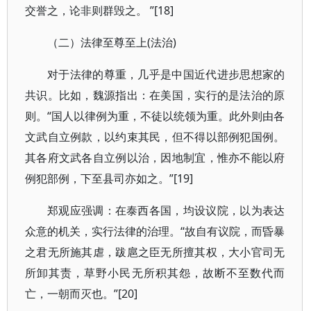
交誉之，论非则群毁之。 ”[18]
（二）法律至尊至上(法治)
对于法律的尊重，几乎是中国近代进步思想家的
共识。比如，魏源指出：在美国，实行的是法治的原
则。“国人以律例为重，不徒以统领为重。此外则由各
文武自立例款，以约束其民，但不得以部例犯国例。
其各府文武各自立例以治，因地制宜，惟亦不能以府
例犯部例，下至县司亦如之。”[19]
郑观应强调：在泰西各国，均设议院，以为表达
众意的机关，实行法律的治理。“故自有议院，而昏暴
之君无所施其虐，跋扈之臣无所擅其权，大小官司无
所卸其责，草野小民无所积其怨，故断不至数代而
亡，一朝而灭也。”[20]