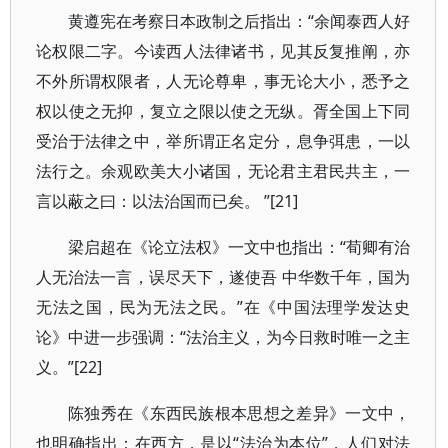
黄遵宪在考察日本政制之后指出：“余闻泰西人好
论权限二字。今读西人法律诸书，见其反复推阐，亦
不外所谓权限者，人无论尊卑，事无论大小，悉予之
权以使之无抑，复立之限以使之无纵。胥全国上下同
受治于法律之中，举所谓正名定分，息争弭患，一以
法行之。余观欧美大小诸国，无论君主君民共主，一
言以蔽之曰：以法治国而已矣。 ”[21]
梁启超在《论立法权》一文中也指出：“荀卿有治
人无治法一言，误尽天下，遂使吾 中华数千年，国为
无法之国，民为无法之民。”在《中国法理学发达史
论》中进一步强调：“法治主义，为今日救时唯一之主
义。”[22]
陈独秀在《东西民族根本思想之差异》一文中，
也明确指出：在西方，是以“法治为本位”，人们对法