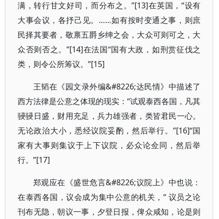
满，转行甘文好司，而分布之。”[13]在英国，“设有
大事会议，各抒己见。……如有按时变通之事，则庶
民择其要者，敬禀五爵乡绅之会，大众可则可之，大
众否则否之。”[14]在法国“国有大政，如刑赏征伐之
类，则令公所筹议。”[15]
王韬在《园文录外编&#8226;达民情》中描述了
西方法律是公意之体现的现实：“试观泰西各国，凡其
骎骎日盛，财用充足，兵力雄强者，类皆君民一心。
无论政治大小，悉经议院妥酌，然后举行。”[16]“国
家有大事则集议于上下议院，必众论佥同，然后举
行。”[17]
郑观应在《盛世危言&#8226;议院上》中也说：
在泰西各国，议会成为集中公意的机关，“ 议员之论
刊布无隐，朝议一事，夕登日报，俾众咸知，论是则