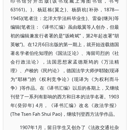
印书馆分开出版(该书现藏上海图书馆，书号
63161)。)、杨廷栋(翼之)、杨荫杭(补孙，1878—
1945)(笔者注：北洋大学法科毕业生)、雷奋(继兴)等
编辑(笔者注：《译书汇编》虽由戢翼等人创办，但最
初的编辑兼发行者署的是“坂崎斌”，第2年起改署“胡
英敏”)。在12月6日出版的第一期上，就开始连载德国
著名学者伯伦知理的《国法泛论》、海留司烈的《社
会行政法论》，法国思想家孟德斯鸠的《万法精
理》、卢梭的《民约论》，德国法学大师伊耶陵(现译
为“耶林”)的《权利竞争论》(现译为《为权利而斗
争》)等作品。在《译书汇编》以后的各期上，又继续
刊登了一系列有影响的西方和日本的法学名著。1903
年(癸卯年) 4月，《译书汇编》改名《政法学报》
(The Tsen Fah Shui Pao)，继续刊登西方法学作品。
1907年1月，留日学生又创办了《法政交通社杂