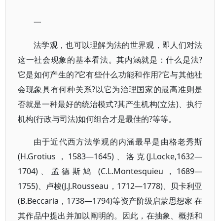
一
法学观，也可以理解为法的世界观，即人们对法
这一社会现象的基本看法。其内涵就是：什么是法?
它是如何产生的?它有些什么功能和作用?它与其他社
会现象具有何种关系?以它为治理国家的最高准则是
否就是一种最好的统治模式?其产生机构(立法)、执行
机构(行政与司法)如何组合才是最佳的?等等。
由于近代西方法学观的内涵最早是由格老秀斯
(H.Grotius，1583—1645)、洛克(J.Locke,1632—
1704)、孟德斯鸠 (C.L.Montesquieu，1689—
1755)、卢梭(J.J.Rousseau，1712—1778)、贝卡利亚
(B.Beccaria，1738—1794)等资产阶级启蒙思想家 在
其作品中提出并加以阐明的。因此，在抽象、概括和