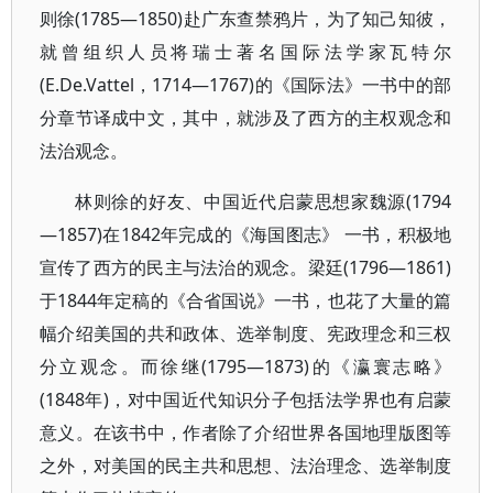
则徐(1785—1850)赴广东查禁鸦片，为了知己知彼，
就曾组织人员将瑞士著名国际法学家瓦特尔
(E.De.Vattel，1714—1767)的《国际法》一书中的部
分章节译成中文，其中，就涉及了西方的主权观念和
法治观念。
林则徐的好友、中国近代启蒙思想家魏源(1794
—1857)在1842年完成的《海国图志》 一书，积极地
宣传了西方的民主与法治的观念。梁廷(1796—1861)
于1844年定稿的《合省国说》一书，也花了大量的篇
幅介绍美国的共和政体、选举制度、宪政理念和三权
分立观念。而徐继(1795—1873)的《瀛寰志略》
(1848年)，对中国近代知识分子包括法学界也有启蒙
意义。在该书中，作者除了介绍世界各国地理版图等
之外，对美国的民主共和思想、法治理念、选举制度