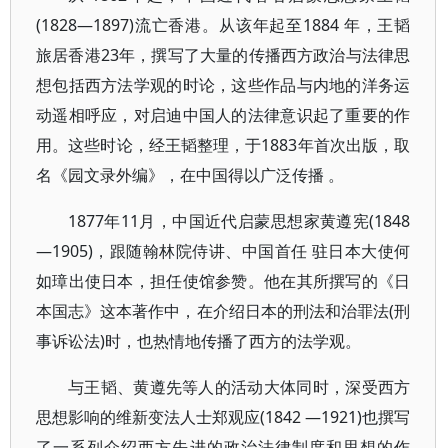
(1828—1897)流亡香港。从该年起至1884 年，王韬
旅居香港23年，撰写了大量的传播西方政治与法律思
想包括西方法学观的时论，这些作品与内地的洋务运
动遥相呼应，对启迪中国人的法律意识起了重要的作
用。这些时论，经王韬整理，于1883年首次出版，取
名《园文录外编》，在中国得以广泛传播 。
1877年11月，中国近代启蒙思想家黄遵宪(1848
—1905)，跟随翰林院侍讲、中国首任 驻日本大使何
如璋出使日本，担任使馆参赞。他在其所撰写的《日
本国志》这本著作中，在介绍日本的刑法和治罪法(刑
事诉讼法)时，也热情地传播了西方的法学观。
与王韬、黄遵先等人的活动大体同时，深受西方
思想影响的维新变法人士郑观应(1842 —1921)也撰写
了一系列介绍西方先进的政治法律制度和思想的作