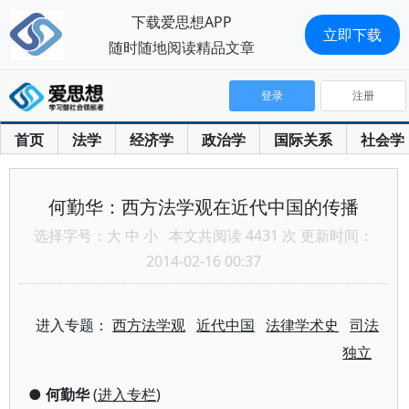
下载爱思想APP
立即下载
随时随地阅读精品文章
登录
注册
首页
法学
经济学
政治学
国际关系
社会学
何勤华：西方法学观在近代中国的传播
选择字号：
大
中
小
本文共阅读 4431 次 更新时间：
2014-02-16 00:37
进入专题：
西方法学观
近代中国
法律学术史
司法
独立
●
何勤华
(
进入专栏
)