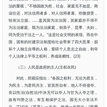
治的重视，“不独国政为然，社会、家庭无不如是。商
业往还，对法信用者多，对人信用者寡。些微授受，
恒依法立据。……盖其国为法治国，其家庭亦不得不
为法治家庭。既为法治家庭，则亲子、昆季、夫妇，
同为受治于法之一人。”这是社会文明的表现。而在中
国，固有的封建宗法制度给社会带来了四大恶果：损
坏个人独立自尊的人格，窒碍个人意志之自由，剥夺
个人法律上平等之权利，养成依赖性。[23]
（三）人民是政府的主人(主权在民)
对此，郑观应指出：“各国之权利，无论为君主，
为民主，为君民共主，皆其所自有，他人不得侵夺。
良以性法(自然法)中决无可以夺人与甘为人夺之理，
故有均势之法，有互相保护之法。国无大小非法不
立。”[24]在《原君》一文中，他进一步指出：“民爱