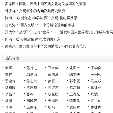
罗志田：国拘：近代中国民族文化与民族国家的紧张
韩庆祥：文明概念的内涵及其历史演变
陈恒：“欧洲奇迹”神话与“西方文明”构建再反思
任剑涛：“西方文明”：一个分解论视角的审视
郑大华：从“天下 ”走向 “世界 ” ——近代中国人世界意识的形成与发展
田清：近代中国“醒狮”概念的再引入
秦晓惠：西方文明与中华文明采取了不同的交流范式
热门专栏
秦晖
陈行之
郑永年
龙应台
丁学良
曹林
鄢烈山
傅国涌
陈嘉映
黄宗智
于建嵘
陈志武
徐贲
郭宇宽
马立诚
杨祖陶
沈志华
向继东
赵汀阳
戴建业
李昌平
张鸣
杨奎松
王海光
周濂
杨鹏
邓晓芒
王缉思
陈奉孝
郭世佑
马玲
王振东
狄马
袁伟时
史啸虎