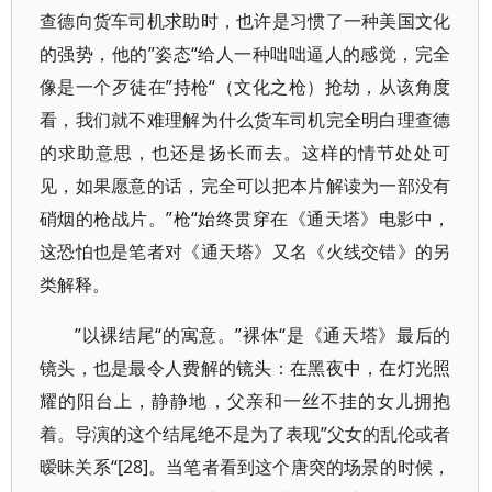
查德向货车司机求助时，也许是习惯了一种美国文化
的强势，他的”姿态“给人一种咄咄逼人的感觉，完全
像是一个歹徒在”持枪“（文化之枪）抢劫，从该角度
看，我们就不难理解为什么货车司机完全明白理查德
的求助意思，也还是扬长而去。这样的情节处处可
见，如果愿意的话，完全可以把本片解读为一部没有
硝烟的枪战片。”枪“始终贯穿在《通天塔》电影中，
这恐怕也是笔者对《通天塔》又名《火线交错》的另
类解释。
”以裸结尾“的寓意。”裸体“是《通天塔》最后的
镜头，也是最令人费解的镜头：在黑夜中，在灯光照
耀的阳台上，静静地，父亲和一丝不挂的女儿拥抱
着。导演的这个结尾绝不是为了表现”父女的乱伦或者
暧昧关系“[28]。当笔者看到这个唐突的场景的时候，