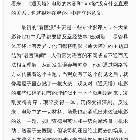
看来，《通天塔》电影的内容和” x x塔“没有什么直观
的关系，也就很难在观众心中建立起意义。
最初的”看懂派“主要是一些专业影评人，在大量
影评[21]中几乎都要提及圣经故事”巴别塔“。尽管具
体表述上有差异，他们都将电影《通天塔》的主题归
结为”语言隔阂“：人们因为语言的不同或者不通而无
法相互理解，从而发生误会与冲突。他们通过网络等
方式传播着这个主题，当观众有了这个前见之后，就
像黑屋子里点燃了一根火柴，观众对《通天塔》电影
的那些琐碎的细节的理解似乎一下子就明朗起来，凌
乱变得有序，琐碎变得一体，沉闷变得深刻。反过
来，电影中的一切材料、场景也都涌现出来佐证电影
的这一主题。如理查德用英语和手势向摩洛哥司机求
助，送妻子去医院，但该司机还是绝尘而去的场景；
日本聋哑女在学校的排球比赛中愤怒地向误判的裁判