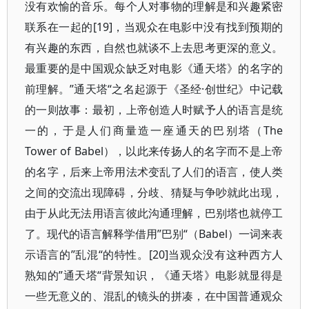
没有欢愉的音乐。每个人对事物的理解是和兴趣紧密
联系在一起的[19]，当观众在电影中没有找到预期的
有兴趣的东西，自然也就谈不上去思考更深的意义。
最重要的是中国观众缺乏对电影《通天塔》的名字的
前理解。”通天塔“之名起源于《圣经·创世纪》中记载
的一则故事：最初，上帝创造人时赋予人的语言是统
一的，于是人们商量造一座通天的巴别塔（The
Tower of Babel），以此来传扬人的名字而不是上帝
的名字，后来上帝用法术变乱了人们的语言，使人类
之间的交流出现障碍，分歧、猜疑与争吵就此出现，
由于从此无法用语言彼此沟通理解，巴别塔也就停工
了。现代的语言解释学借用”巴别“（Babel）一词来表
示语言的”乱混“的特性。[20]当观众没有这种西方人
熟知的”通天塔“背景知识，《通天塔》电影就显得是
一些无意义的、混乱的镜头的拼凑，在中国普通观众