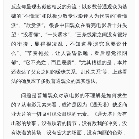
反应却呈现出截然相反的分流：以多数普通观众为基
础的”不懂派“和以极少数专业影评人为代表的”看懂
派“、”欣赏派“。很多中国观众在看完电影后十分失
望：”没看懂“、”一头雾水“、”三条线索之间没有很好
的衔接，显得很凌乱，不知道导演究竟要说什
么“、”节奏拖拉，让人昏昏欲睡，看后感觉很阴
郁“、”它不光烂，而且恶质“、”尤其糟糕的是，本片
还表达了父女之间的暧昧关系、乱伦关系“等。上述看
法的确反应了多数普通观众的真实想法。
问题是普通观众对该电影的不理解是如何发生
的？从电影元素来看，或许是因为《通天塔》缺乏商
业大片的一切吸引观众眼球的元素。《通天塔》没有
出彩的故事，没有跌宕的情节，没有敌我的冲突，没
有诙谐的笑场，没有宏大的场面，没有绚丽的色彩，