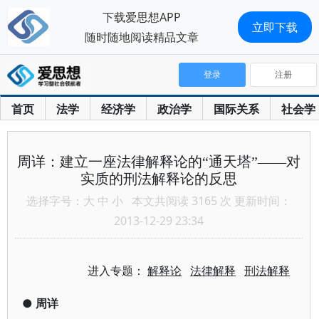
下载爱思想APP
立即下载
随时随地阅读精品文章
登录
注册
首页
法学
经济学
政治学
国际关系
社会学
周详：建立一座法律解释论的“通天塔”——对
实质的刑法解释论的反思
选择字号：
大
中
小
本文共阅读 3165 次 更新时间：
2013-12-29 23:34
进入专题：
解释论
法律解释
刑法解释
●
周详