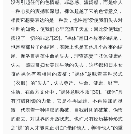
没有引起任何的色情感、罪恶感、龌龊感，而是给人
一种心灵的震撼和深思。裸体超越了它的色情意义，
相反它想要表达的是一种爱，也许是”爱使我们失去对
尘世的知觉，使我们心里充满了天堂；因此爱使我们
摆脱了一切的罪恶“[29]。”裸体“是日本故事的结尾，
也是整部片子的结尾，实际上也是其他几个故事的结
尾。摩洛哥男孩生命的失去，理查德妻子肢体健康的
失去，墨西哥妇女美国生活的失去，这些都和日本女
孩的裸体有着相同的表征：”裸体“意味着某种形式
（衣服）的”失去“，失去尊严、生命、健康、财产、
生活。在西方文化中，”裸体意味本质“[30]。”裸体“具
有打破闭锁的力量，它是不再回避、不再添加的显
露，代表着一种隔膜的撕破、自我封闭的破茧、伪饰
的退去、对世界的开放状态。也许只有经历某种形式
之”裸“的人才能真正明白”理解他人，善待他人“的重