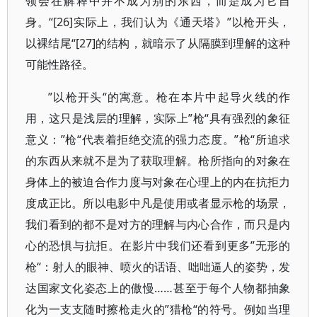
领会在解释中并不成为别的东西，而是成为它自
身。“[26]实际上，我们认为《通天塔》”以枪开头，
以裸结尾“[27]的结构，就暗示了从隔膜到理解的这种
可能性路径。
”以枪开头“的寓意。枪在本片中起导火线的作
用，这只是浅层的理解，实际上”枪“具有强烈的象征
意义：”枪“代表着拒绝交流的强力态度。”枪“所追求
的东西从来就不是为了获取理解。枪所指向的对象在
身体上的被迫合作力度与对象在心理上的内在抗拒力
度成正比。所以电影中凡是使用或者显示枪的场景，
我们看到的都不是对方的理解与内心合作，而只是内
心的恐惧与抗拒。在影片中我们还看到更多”无形的
枪“：射人的眼神、喷火的话语、咄咄逼人的姿势，发
达国家文化姿态上的傲慢……甚至于每个人物都抽象
化为一支支随时擦枪走火的”猎枪“的符号。例如当理