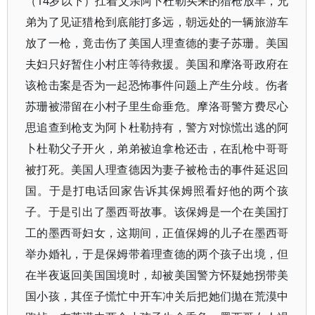
（14岁以下）扛着父亲阿卜杜勒买来的猎枪放羊，兄
弟为了见证猎枪到底能打多远，朝远处的一辆旅游车
放了一枪，竟击伤了美国人理查德的妻子苏珊。美国
夫妇只好暂住小村庄等待救援。美国和摩洛哥政府在
该枪击案是否为一起恐怖事件问题上产生分歧。伤者
苏珊被滞留在小村子里生命垂危。摩洛哥警方费尽心
思追查到枪支为阿卜杜勒持有，警方对惊慌出逃的阿
卜杜勒父子开火，弟弟被迫拿枪还击，在乱枪中哥哥
被打死。美国人理查德因为妻子被枪击的事件延迟回
国。于是打电话回家告诉其保姆照看好他的两个孩
子。于是引出了墨西哥故事。该保姆是一个在美国打
工的墨西哥妇女，这期间，正值保姆的儿子在墨西哥
举办婚礼，于是保姆带着理查德的两个孩子出境，但
在半夜返回美国国境时，却被美国警方怀疑她拐带美
国小孩，其侄子慌忙中开车冲关后把她们拋在荒漠中