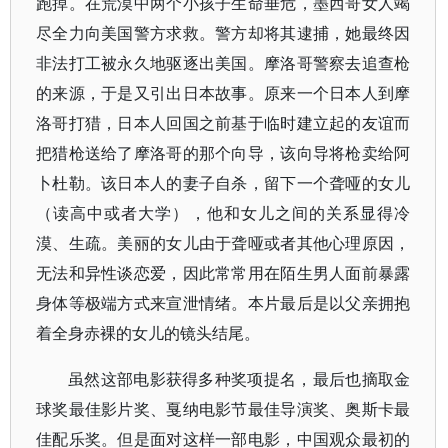
跑掉。在荒漠中两个小孩子生命垂危，墨西哥女人竭
尽全力向美国警方求救。警方却将其逮捕，她最终因
非法打工被永久地驱逐出美国。摩洛哥警察去追查枪
的来源，于是又引出日本故事。原来一个日本人到摩
洛哥打猎，日本人回国之前基于临时建立起的友谊而
把猎枪送给了摩洛哥的那个向导，该向导将枪卖给阿
卜杜勒。该日本人的妻子自杀，留下一个聋哑的女儿
（读高中或者大学），他和女儿之间的关系显得冷
漠、生疏。美丽的女儿由于聋哑或者其他心理原因，
无法和异性谈恋爱，因此常常用在陌生男人面前暴露
身体等极端方式来宣泄情绪。本片最后是以父亲拥抱
着全身赤裸的女儿的镜头结尾。
虽然这部电影获得多种奖项提名，最后也摘取金
球奖最佳影片奖、戛纳电影节最佳导演奖、奥斯卡最
佳配乐奖。但是面对这样一部电影，中国观众最初的