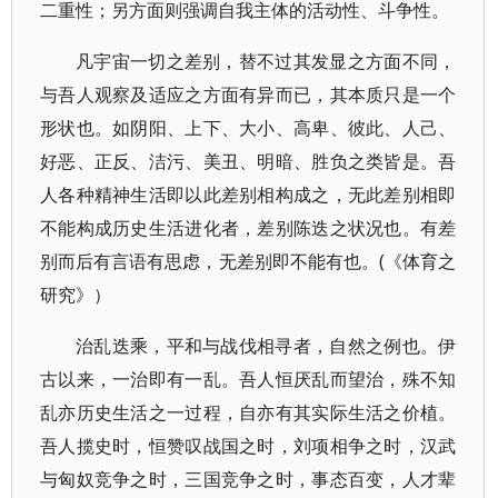
二重性；另方面则强调自我主体的活动性、斗争性。
凡宇宙一切之差别，替不过其发显之方面不同，
与吾人观察及适应之方面有异而已，其本质只是一个
形状也。如阴阳、上下、大小、高卑、彼此、人己、
好恶、正反、洁污、美丑、明暗、胜负之类皆是。吾
人各种精神生活即以此差别相构成之，无此差别相即
不能构成历史生活进化者，差别陈迭之状况也。有差
别而后有言语有思虑，无差别即不能有也。(《体育之
研究》）
治乱迭乘，平和与战伐相寻者，自然之例也。伊
古以来，一治即有一乱。吾人恒厌乱而望治，殊不知
乱亦历史生活之一过程，自亦有其实际生活之价植。
吾人揽史时，恒赞叹战国之时，刘项相争之时，汉武
与匈奴竞争之时，三国竞争之时，事态百变，人才辈