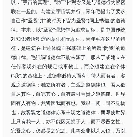
以，“宇宙的真理”、“动”“斗”观念又是与道德行为紧密
联在一起的。与建立宇宙观并行，青年毛提出了要求
自己作“圣贤”并“彼时天下皆为圣贤”(同上书信)的道德
律。本来，以“圣贤”理想作为追求目标，是中国传统
对知识者所积淀的意识和无意识，青年毛在这里的特
征，是建筑在上述体魄自强基础上的所谓“贵我”的道
德自律。毛强调道德律不能来源于、服从于或建立在
任何客观外在的规定或事物上，而必须建立在个体
(“我”)的基础上：道德非必待人而有，待人而有者，客
观之道德律；独立所有者，主观之道德律也。吾人欲
自尽其性，自完其心，自有最可宝贵之道德律。世界
固有人有物，然皆因我而有也。我眼一闭，固不见物
也，故客观之道德律亦系主观之道德律，而即使世界
上只有我一人，亦不能因无损于人，而不尽吾之性，
完吾之心，仍必尽之完之。此等处非以为人也，乃以