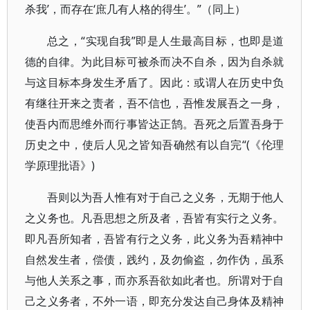
杀我’，而存在‘庶几有人格的得生’。”（同上）
总之，“实现自我”即是人生最高目标，也即是道
德的自律。为此目标可被杀而决不自杀，因为自杀就
与这目标本身发生矛盾了。因此：或谓人在历史中负
有继往开来之责者，吾不信也，吾惟发展吾之一身，
使吾内而思维外而行事皆达正鹄。吾死之后置吾身于
历史之中，使后人见之皆知吾确然有以自完“(《伦理
学原理批语》)
吾则以为吾人惟有对于自己之义务，无期于他人
之义务也。凡吾思想之所及者，吾皆有实行之义务。
即凡吾所知者，吾皆有行之义务，此义务为吾精神中
自然发生者，偿债，践约，及勿偷盗，勿作伪，虽系
与他人关系之事，而亦系吾欲如此者也。所谓对于自
己之义务者，不外一语，即充分发达自己身体及精神