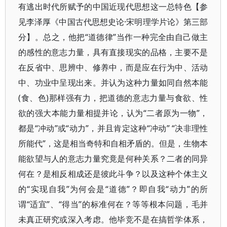
有逃出时代所赋予的中国近现代思想这一总特色【参
见李泽厚《中国古代思想史论·宋明理学片论》第三部
分】。总之，他把“道德律”当作一种完全由自己做主
的感性的意志力量，具有直接现实的品格，主要不是
在反省中、思辨中、修养中，而是应在行为中、活动
中、功业中呈现出来。并认为这种力量如同自然本能
(食、色)那样强有力，把道德的意志力量与食欲、性
欲的强大本能力量相提并论，认为“二者原为一物”，
都是“冲动”或“动力”，并且肯定这种“冲动” “决非理性
所能代”，这是相当奇特和自相矛盾的。但是，生物本
能欲望与人的意志力量究竟是何种关系？二者的同异
何在？是相反相成还是彼此斗争？以及这种个体主义
的“实现自我”为何会是“道德”？即自我“动力”的所
谓“适宜”、“得当”的标准何在？等等根本问题，毛并
未真正研究或深入考虑。他毕竞不是在搞哲学体系，