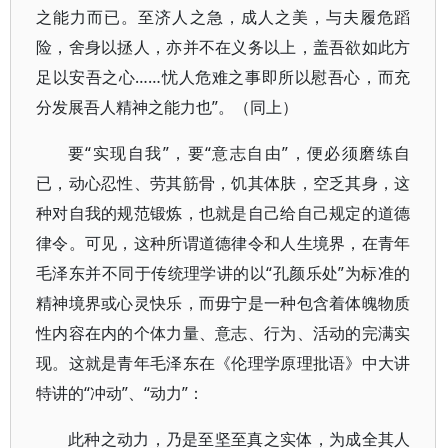
之能力而已。至济人之急，成人之美，与夫履危蹈
险，舍身以拯人，亦并不在义务以上，盖吾欲如此方
足以安吾之心……忧人危难之事即所以慰吾心，而充
分发展吾人精神之能力也”。（同上）
要“实现自我”，要“意志自由”，便必须磨练自
已，动心忍性、劳其筋骨，饥其体肤，空乏其身，这
种对自我的规范锻炼，也就是自己给自己规定的道德
律令。可见，这种所谓道德律令和人生境界，在青年
毛泽东并不同于传统理学讲的以“孔颜乐处”为标准的
精神境界或心灵快乐，而毋宁是一种包含着体魄物质
性内容在内的个体力量、意志、行为、活动的完满实
现。这就是青年毛泽东在《伦理学原理批语》中大讲
特讲的“冲动”、“动力”：
此种之动力，乃是至坚至真之实体，为成全其人