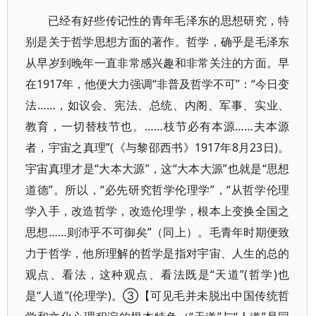
已经有好些传记性的青年毛泽东的思想研究，特
别是关于哲学思想方面的著作。哲学，确乎是毛泽东
从早岁到晚年一直非常感兴趣和非常关注的方面。早
在1917年，他便大力强调“非普及哲学不可”：“今日变
法……，如议会、宪法、总统、内阁、军事、实业、
教育，一切替枝节也。……枝节必有本源……夫本源
者，宇宙之真理”(《与黎邵西书》1917年8月23日)。
宇宙真理才是“大本大源”，这“大本大源”也就是“思想
道德”。所以，“必先研究哲学伦理学”，“从哲学伦理
学入手，改造哲学，改造伦理学，根本上变换全国之
思想……则沛乎不可御矣”（同上）。毛青年时期便致
力于哲学，他所理解的哲学是指对宇宙、人生的总的
观点、看法，这种观点、看法既是“天道”(哲学)也
是“人道”(伦理学)。③【可见毛并未脱出中国传统哲