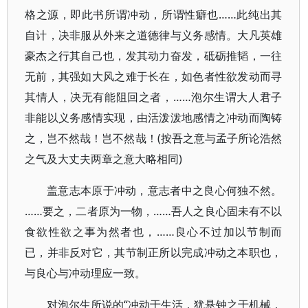
格之源，即此书所谓冲动，所谓性癖也……此纯出其
自计，决非服从外来之道德律与义务感情。大凡英雄
豪杰之行其自己也，发其动力奋发，砥砺推韬，一往
无前，其强如大风之难于长在，如色者性欲发动而寻
其情人，决无有能阻回之者，……泡尔生谓大人君子
非能以义务感情实现，由活泼泼地感情之冲动而陶铸
之，岂不然哉！岂不然哉！(按吾之意与孟子所论浩然
之气及大丈夫两章之意大略相同)
盖意志本原于冲动，意志者中之良心何独不然。
……要之，二者原为一物，……吾人之良心固未有不以
食欲性欲之事为然者也，……良心不过加以节制而
已，并非反对它，其节制正所以完成冲动之本职也，
与良心与冲动理应一致。
对泡尔生所说的“冲动于生活，犹悬钟之于机械，