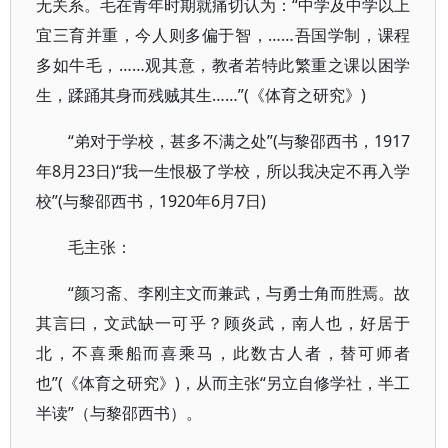
无关系。毛在青年时期就痛切认为：“中学及中学以上
宜三育并重，今人则多偏于智，……吾国学制，课程
多如牛毛，……观其意，教者若特此繁重之课以困学
生，蹂踊其身而残贼其生……”(《体育之研究》)
“弟对于学校，甚多不满之处”(与黎邵西书，1917
年8月23日)“我一生恨极了学校，所以我决定不再入学
校”(与黎邵西书，1920年6月7日)
毛主张：
“颜习斋、李刚主文而兼武，与勇士角而胜焉。故
其言曰，文武缺一可乎？顾炎武，南人也，好居于
北，不喜乘船而喜乘马，此数古人者，替可师者
也”(《体育之研究》)，从而主张“另立自修学社，半工
半读”（与黎邵西书）。