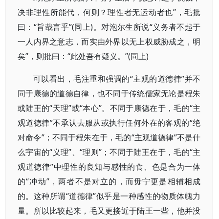
决非理性所能代，何则？理性者无运动者也”，毛批
曰：“旨哉言乎”(同上)。对泡尔生所说“义务者不起于
一人内界之意志，而实由外界以无上权威胁成之，明
矣”，则批曰：“此处吾有疑义。”(同上)
可以看出，毛注重和强调的“主观的道德律”并不
同于康德的道德自律，也不同于传统儒家无论是程朱
或陆王的“天理”或“本心”。不同于康德在于，毛的“主
观道德律”不承认去服从或执行任何外在的客观的“绝
对命令”；不同于程朱在于，毛的“主观道德律”不是什
么宇宙的“义理”、“理则”；不同于陆王在于，毛的“主
观道德律”中理性的良知与感性的食、色是合为一体
的“冲动”，两者不是对立的，而毋宁更是相辅相成
的。这种所谓“道德律”似乎是一种感性的物质体魄力
量。所以比较起来，毛又更接近于陆王一些，他并没