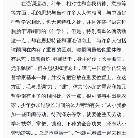
在强调运动、斗争、相对性和自我精神、意志等
等方面，毛的思想与当时许多人大体相同，与中西好
些哲学家相比，也无何特殊之处，并且连某些语言也
脱胎于谭嗣同的《仁学》。但是，特别着重体魄活动
这一点，却在思想特征和理论倾向上，与许多人包括
谭嗣同在内有了重要的区别。谭嗣同虽然也重体魄，
有武艺，谭曾自称“弱娴技击，身手尚便；长弄弧矢，
尤乐驰骤”，但在思想和理论上，谭与中国儒学传统的
哲学家基本一样，并没有把它放在重要位置上。在这
方面，毛与强调“力”、“强”、体力“劳动”的墨家和颜元
哲学倒有更多的相同处。这一点，很可能与毛出身农
家，少年参加过较长时间的体力劳动有关：“从小就参
加一些田间劳动。待到泽东停学，就要他整天劳动，
学习扶犁、掌耙、抛粮、下种的全套功夫。泽东从小
劳动踏实……总是抢重活干”，“他跟毛春成一起去推土