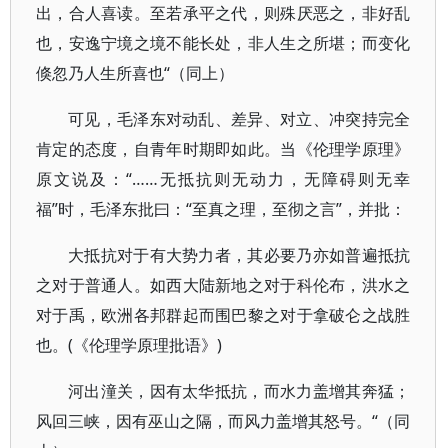
出，合人喜读。至若承平之代，则殊厌恶之，非好乱
也，安逸宁境之境不能长处，非人生之所堪；而变化
倏忽乃人生所喜也“（同上）
可见，毛泽东对动乱、差异、对立、冲突持完全
肯定的态度，自青年时期即如此。当《伦理学原理》
原文说及：“……无抵抗则无动力，无障碍则无幸
福”时，毛泽东批曰：“至真之理，至彻之言”，并批：
大抵抗对于有大势力者，其必要乃亦如普遍抵抗
之对于普通人。如西大陆新地之对于科伦布，洪水之
对于禹，欧洲各邦群起而围巴黎之对于拿破仑之战胜
也。(《伦理学原理批语》)
河出潼关，因有太华抵抗，而水力盖增其奔猛；
风回三峡，因有巫山之隔，而风力盖增其怒号。“（同