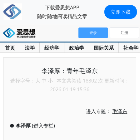
下载爱思想APP
立即下载
随时随地阅读精品文章
登录
注册
首页
法学
经济学
政治学
国际关系
社会学
李泽厚：青年毛泽东
选择字号：
大
中
小
本文共阅读 18302 次 更新时间：
2026-01-19 15:36
进入专题：
毛泽东
●
李泽厚
(
进入专栏
)