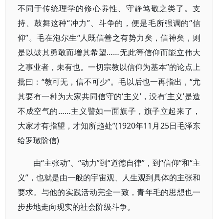
不同于传统理学的修心养性、守静笃敬之类了。支
持、鼓舞这种“冲力”、斗争的，便是毛所强调的“信
仰”。毛在泡尔生“人既信善之有势力矣，信神矣，则
是以鼓其勇敢而增其希望……无此等信仰而能立伟大
之事业者，未有也。一切宗教以信仰为基本”的论点上
批曰：“教可无，信不可少”。毛以后也一再指出，“尤
其要有一种为大家共同信守的‘主义’，没有‘主义’是造
不成空气的……主义譬如一面旗子，旗子立起来了，
大家才有指望，才知所趋处”(1920年11月25日毛泽东
给罗璈阶信)
由“主张动”、“动力”到“道德自律”，到“信仰”和“主
义”，也就是由一般的宇宙观、人生观到具体的主张和
要求。与他的实践活动完全一致，青年毛的思想也一
步步地走向现实的社会阶级斗争。