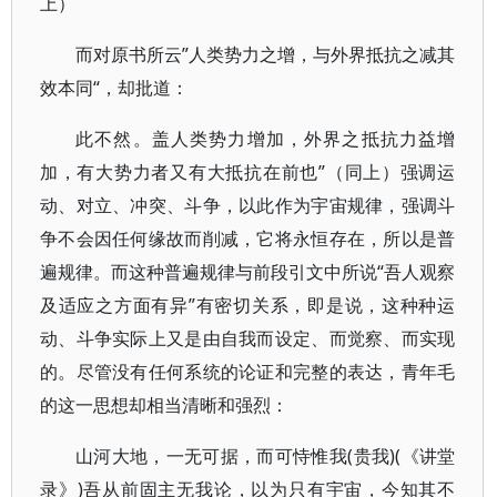
上）
而对原书所云”人类势力之增，与外界抵抗之减其
效本同“，却批道：
此不然。盖人类势力增加，外界之抵抗力益增
加，有大势力者又有大抵抗在前也”（同上）强调运
动、对立、冲突、斗争，以此作为宇宙规律，强调斗
争不会因任何缘故而削减，它将永恒存在，所以是普
遍规律。而这种普遍规律与前段引文中所说“吾人观察
及适应之方面有异”有密切关系，即是说，这种种运
动、斗争实际上又是由自我而设定、而觉察、而实现
的。尽管没有任何系统的论证和完整的表达，青年毛
的这一思想却相当清晰和强烈：
山河大地，一无可据，而可恃惟我(贵我)(《讲堂
录》)吾从前固主无我论，以为只有宇宙，今知其不