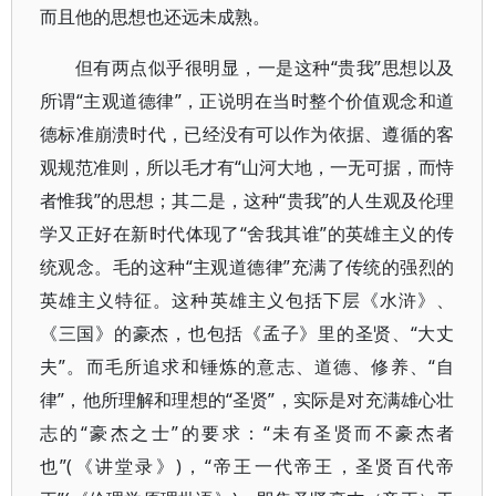
而且他的思想也还远未成熟。
但有两点似乎很明显，一是这种“贵我”思想以及
所谓“主观道德律”，正说明在当时整个价值观念和道
德标准崩溃时代，已经没有可以作为依据、遵循的客
观规范准则，所以毛才有“山河大地，一无可据，而恃
者惟我”的思想；其二是，这种“贵我”的人生观及伦理
学又正好在新时代体现了“舍我其谁”的英雄主义的传
统观念。毛的这种“主观道德律”充满了传统的强烈的
英雄主义特征。这种英雄主义包括下层《水浒》、
《三国》的豪杰，也包括《孟子》里的圣贤、“大丈
夫”。而毛所追求和锤炼的意志、道德、修养、“自
律”，他所理解和理想的“圣贤”，实际是对充满雄心壮
志的“豪杰之士”的要求：“未有圣贤而不豪杰者
也”(《讲堂录》)，“帝王一代帝王，圣贤百代帝