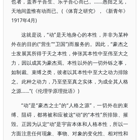
也者，盖养乎吾生、乐乎吾心而已。……愚拙之见，
天地间盖惟有动而已。(《体育之研究》，《新青年》
1917年4月)
这就是说，“动”是天地身心的本性，并非为某种
外在的目的(“营生”“卫国”)而服务的。因此，“豪杰之
士发展其所得于天之本性，伸张其本性中至伟至大之
力，因以成其为豪杰焉。本性以外的一切外铄之事，
如制裁、束缚之类，彼者以其本性中至大之动力排除
之。此种之动力，乃至坚至真之实体，为成全其人格
之源……”(《伦理学原理批语》)
“动”是“豪杰之士”的“人格之源”，一切外在的束
缚、阻碍，都将被和应被这“动”的“本性”所排除、摧
毁。正因为认定“动”是宇宙本体和人格本性，所以一
方面注意任何现象、事物、对象的变化性、相对性和