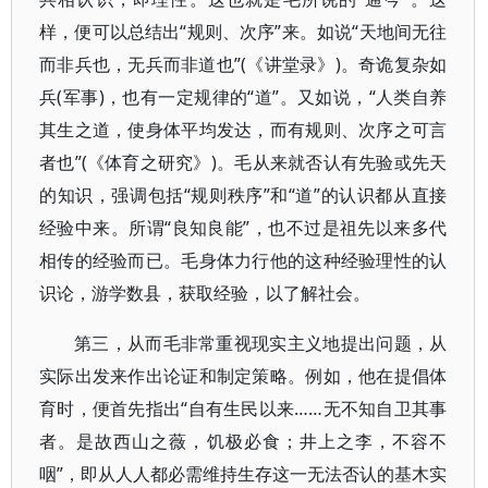
样，便可以总结出“规则、次序”来。如说“天地间无往
而非兵也，无兵而非道也”(《讲堂录》)。奇诡复杂如
兵(军事)，也有一定规律的“道”。又如说，“人类自养
其生之道，使身体平均发达，而有规则、次序之可言
者也”(《体育之研究》)。毛从来就否认有先验或先天
的知识，强调包括“规则秩序”和“道”的认识都从直接
经验中来。所谓“良知良能”，也不过是祖先以来多代
相传的经验而已。毛身体力行他的这种经验理性的认
识论，游学数县，获取经验，以了解社会。
第三，从而毛非常重视现实主义地提出问题，从
实际出发来作出论证和制定策略。例如，他在提倡体
育时，便首先指出“自有生民以来……无不知自卫其事
者。是故西山之薇，饥极必食；井上之李，不容不
咽”，即从人人都必需维持生存这一无法否认的基木实