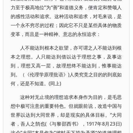
力至于极高地位”为“善”和道德义务，便肯定和赞颂人
的感性活动和追求。这种活动和追求，对毛来说，是
一个永不穷尽的过程；因此它不只是某些具体的物质
变革，而且是一种精神、意志的永恒追求：
人不能达到根本之欲望，亦可谓之人不能达到根
本之理想。人只能达到借以达于理想之事，及事达
到，理想又高一层，故理想终不能达到，惟事能达
到。（《伦理学原理批语》)人类究竞之目的的到底如
何，还是不知道。(同上)
这种对无止境的理想追求本身作为目的，是毛思
想中极可注意的重要特色。但就眼前说，改造中国与
世界以达到大同世界，却是现实的具体目标。“大同
者，吾人之鹄也(《与黎邵西书》，1917年8月23日)
这个”大同“本是作为”彼时天下皆为圣贤“的道德理想