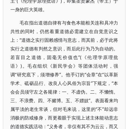
王”(《伦理学原理批语》)，即集圣贤豪杰（帝王）于
一身的巨大英雄。
毛在指出道德自律有与食色本能相关连和具冲力
共性的同时，仍然着重道德必需建立在自觉意识之
上：“道德之实行固赖感情与意志，而其前，必于此将
实行之道德有判然之意识，而后此行为乃为自动的。
若盲目之道德，固毫无价值也”(《伦理学原理批
语》)。毛在组织《新民学会》等团体活动时，强
调“研究底下，须增修养”。他手订的“会章”在“以革新
学术、砥砺品行、改良人心风俗为宗旨”下规定，“本
会会员须守左之各规律：一、不虚伪。二、不懒惰。
三、不浪费。四、不赌博。五、不嫖妓”。表面看来均
属平淡的老生常谈，但对毛来说，这里的“不”却远非
消极的防戒修身，而更着眼于实现上述主体能动意志
的道德实践活动：“义务者，非仅有其不为云云，而又