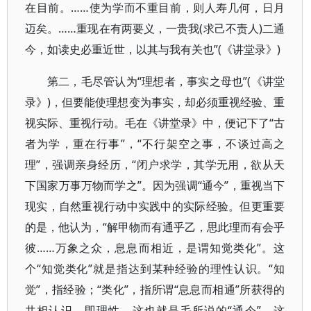
在目前。……使为学而不重目前，则人寿几何，日月
迈矣。……重现在有两要义，一贵我(求己不责人)二通
今，如读史必重近世，以其与我有关也”(《讲堂录》)
第二，毛尽管认为“理想者，事实之母也”(《讲堂
录》)，但要能使理想变为事实，却必须重视经验、重
视实际、重视行动。毛在《讲堂录》中，便记下了“古
者为学，重在行事”，“不行架空之事，不谈过高之
理”，强调亲身经历，“闭户求学，其学无用，欲从天
下国家万事万物而学之”。因为强调“通今”，重视当下
现实，自然重视行动中实践中的实际经验。但更重要
的是，他认为，“解甲物而有通乎乙，思此理而有会乎
彼……万象之众，息息而相近，是谓知觉类化”。这
个“知觉类化”就是指达到某种经验的理性认识。“知
觉”，指经验；“类化”，指所谓“息息而相通”所获得的
共相认识，即理性。这也就是毛所说的“通今”。这