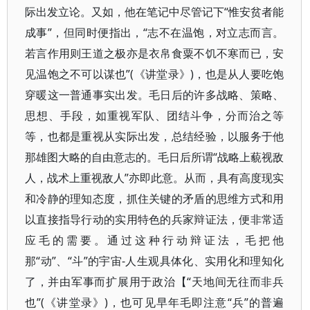
际出发立论。又如，他在笔记中尽管记下“惟安贫者能
成事”，但同时便指出，“志不在温饱，对立志而言。
若言作用则王道之极亦是衣帛食粟不饥不寒而已，安
见温饱之不可以谋也”(《讲堂录》)，也是从人要吃饱
穿暖这一普通事实出发。毛日后的许多战略、策略、
思想、手段，如重视军队、团结斗争，分而治之等
等，也都是重视从实际出发，总结经验，以服务于他
那雄图大略的自由意志的。毛日后所谓“战略上藐视敌
人，战术上重视敌人”亦即此意。从而，具有高度现实
和冷静的理知态度，抓住关键的矛盾的思维方式和用
以直接指导行动的实用特色的兵家辩证法，便非常适
应毛的需要。通过这种行动辩证法，毛把他
那“动”、“斗”的宇宙-人生观具体化、实用化和理知化
了，并由军事而扩展用于政治【“天地间无往而非兵
也”(《讲堂录》)，也可见早年毛即注意“兵”的普遍