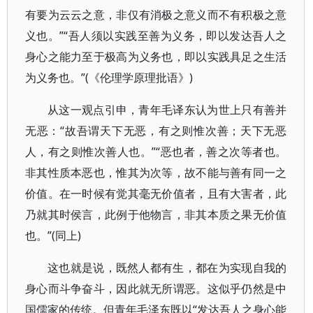
有要为云云之意，非仅有消极之意义而不有积极之意
义也。”“吾人须以实践至善为义务，即以发达吾人之
身心之能力至于极高为义务也，即以实践具足之生活
为义务也。”(《伦理学原理批语》)
从这一观点引申，青年毛译东认为世上只有善并
无恶：“故吾谓天下无恶，有之则惟次善；天下无恶
人，有之则惟次善人也。”“恶也者，善之次等者也。
非其性质本恶也，惟其为次等，故不能与善有同一之
价值。在一时候有觉其毫无价值者，且有大害者，此
乃就其时侯言，此例于他物言，非其本质之果无价值
也。”(同上)
这也就是说，既然人都有生，都在为实现自我的
身心而斗争奋斗，因此就无所谓恶。这似乎仍然是中
国儒家的传统。但青年毛泽东既以“发达吾人之身心能