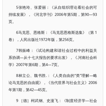
5张艳玲、张爱丽：《从自组织理论看社会的可
持续发展》，《河北学刊》2006年第5期，第90—93
页。
6马克思、恩格斯：《马克思恩格斯选集》（第 1
卷），人民出版社1972年版，第256页。
7韩振峰：《试论构建和谐社会过程中的利益关
系协调—从十七大报告的要求出发》，《.河南社会科
学》2007年第6期，第4—7页。
8林立公、魏书胜.：《人类自由的“类”理解—略
论马克思的自由观》，《当代世界与社会主义》2006
年第1期，第42—45页。
9 ［德］柯武钢、史漫飞：《制度经济学—社会