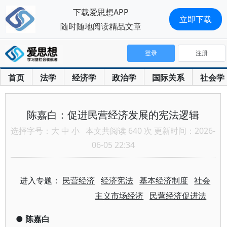
下载爱思想APP
立即下载
随时随地阅读精品文章
登录
注册
首页
法学
经济学
政治学
国际关系
社会学
陈嘉白：促进民营经济发展的宪法逻辑
选择字号：
大
中
小
本文共阅读 640 次 更新时间：2026-
06-05 22:34
进入专题：
民营经济
经济宪法
基本经济制度
社会
主义市场经济
民营经济促进法
●
陈嘉白