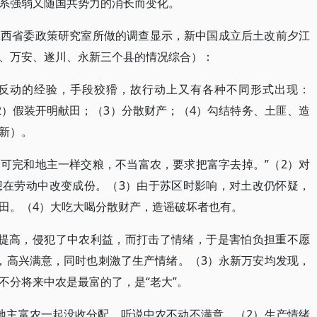
系强弱又随国共势力的消长而变化。
江西省委政策研究室所做的调查显示，新中国成立后土改前夕江
、万安、遂川、永新三个县的情况综合）：
反动的经验，手段狡猾，故行动上又有各种不同形式出现：
2）假装开明献田；（3）分散财产；（4）勾结特务、土匪、造
新）。
）可完和地主一样交粮，不当富农，要求把富字去掉。”（2）对
想在劳动中改变成份。（3）由于苏区时影响，对土改仍怀疑，
田。（4）大吃大喝分散财产，造谣破坏者也有。
量提高，侵犯了中农利益，而打击了情绪，于是害怕负担重不愿
，高兴满意，同时也刺激了生产情绪。（3）永新万安均发现，
不分将来中农是最富的了，是“老大”。
地主富农一起没收分配，听说中农不动不满意。（2）生产情绪