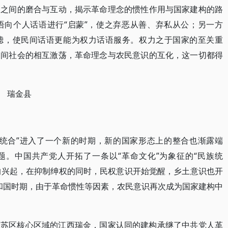
构之间的磨合与互动，揭示革命理念的惯性作用与国家建构的路
语向个人话语进行“启蒙”，使之弃恶从善、弃私从公；另一方
滤，使民间话语更能为权力话语服务。权力之于国家的至关重
民间社会的相互激荡，革命理念与农民意识的互化，这一切都得
 瑞金县
族统合”进入了一个新的时期，新的国家形态上的整合也渐露端
题。中国共产党人开拓了一条以“革命文化”为象征的“民族统
命的兴起，在抑制绅权的同时，民权意识开始觉醒，乡土意识也开
共和国时期，由于革命惯性等因素，农民意识再次成为国家建构中
央苏区核心区域的江西瑞金，国家认同的建构承继了中共党人革