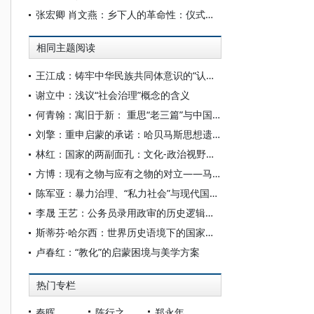
张宏卿 肖文燕：乡下人的革命性：仪式小农与革命“在场”
相同主题阅读
王江成：铸牢中华民族共同体意识的“认同价值”分析
谢立中：浅议“社会治理”概念的含义
何青翰：寓旧于新： 重思“老三篇”与中国传统政治文化的对话
刘擎：重申启蒙的承诺：哈贝马斯思想遗产及其当代处境
林红：国家的两副面孔：文化-政治视野下的现代国家建构
方博：现有之物与应有之物的对立——马克思最初的哲学困惑及其解答
陈军亚：暴力治理、“私力社会”与现代国家的秩序建构
李晟 王艺：公务员录用政审的历史逻辑与功能变迁
斯蒂芬·哈尔西：世界历史语境下的国家建构与帝国
卢春红：“教化”的启蒙困境与美学方案
热门专栏
秦晖
陈行之
郑永年