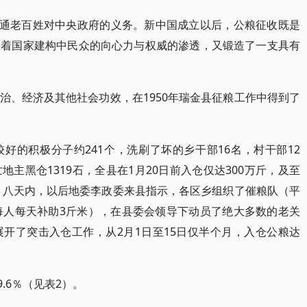
普通老百姓对中央政府的义务。新中国成立以后，公粮征收既是
载着国家建构中民众的向心力与权威的渗透，又锻造了一支具有
治、经济及其他社会功效，在1950年瑞金县征粮工作中得到了
好的积极分子约241个，洗刷了坏的乡干部16名，村干部12
主黑仓1319石，全县在1月20日前入仓仅达300万斤，及至
七、八天内，以后地委李政委来县指示，各区乡组织了催粮队（平
每人每天补助3斤米），在县委会领导下动员了绝大多数的老关
开了突击入仓工作，从2月1日至15日仅半个月，入仓公粮达
.6％（见表2）。