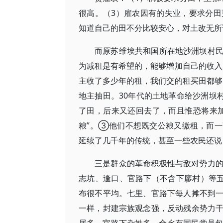
很高。（3）雇农因有的失业，要求分
知道自己的田不分比较安心，对土改无
而原苏维埃共和国所在地沙洲坝村
为减租是有希望的，能够增加自己的收入
主收了多少年的租，我们交的租买田都够
地主抽田。30年代的土地革命给沙洲坝
了田，后来又还回去了，而且惟恐将来
粮”。③他们不想既交公粮又缴租，而
延续了几千年的传统，甚至一些农民还说
三是群众的革命积极性与敌对势力
志坑、逢口、官路下（不含下廖村）等五个
布很不平均。七里、官路下每人摊不到
一样，封建宗族观念强，反动残余势力