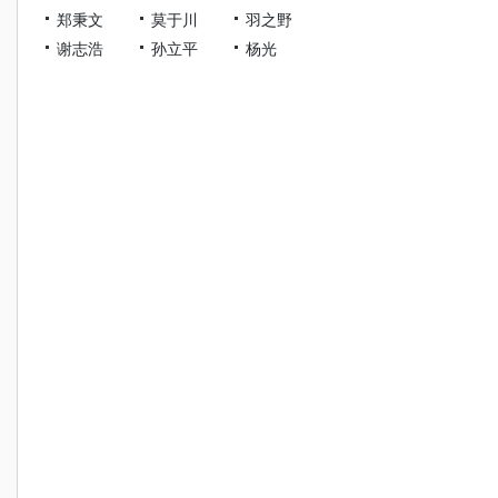
郑秉文
莫于川
羽之野
谢志浩
孙立平
杨光