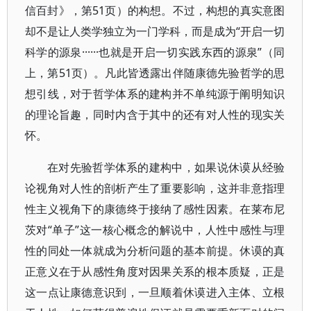
信百封》，第51页）的构想。不过，构想的真实意图
却不是让人类学独立为一门学科，而是成为“开启一切
科学的源泉······也就是开启一切实践东西的源泉”（同
上，第51页）。凡此皆透露出伴随康德先验哲学的思
想引线，对于哲学体系的建构并不单纯源于阐明知识
的理论旨趣，同时内含于其中的还有对人性的现实关
怀。
在对先验哲学体系的建构中，如果说休谟从经验
论视角对人性的剖析产生了重要影响，这并非意指理
性主义视角下的康德终于接纳了感性因素。在莱布尼
茨对“单子”这一核心概念的解说中，人性中感性与理
性的同处一体就成为分析问题的基本前提。休谟的真
正意义在于从感性角度对因果关系的根本质疑，正是
这一点让康德意识到，一旦顺着休谟进入主体、立根