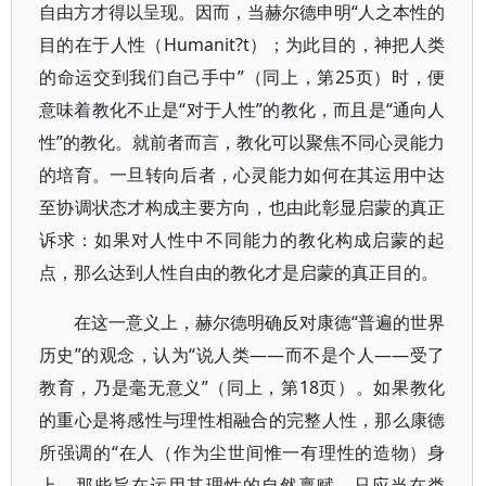
自由方才得以呈现。因而，当赫尔德申明“人之本性的
目的在于人性（Humanit?t）；为此目的，神把人类
的命运交到我们自己手中”（同上，第25页）时，便
意味着教化不止是“对于人性”的教化，而且是“通向人
性”的教化。就前者而言，教化可以聚焦不同心灵能力
的培育。一旦转向后者，心灵能力如何在其运用中达
至协调状态才构成主要方向，也由此彰显启蒙的真正
诉求：如果对人性中不同能力的教化构成启蒙的起
点，那么达到人性自由的教化才是启蒙的真正目的。
在这一意义上，赫尔德明确反对康德“普遍的世界
历史”的观念，认为“说人类——而不是个人——受了
教育，乃是毫无意义”（同上，第18页）。如果教化
的重心是将感性与理性相融合的完整人性，那么康德
所强调的“在人（作为尘世间惟一有理性的造物）身
上，那些旨在运用其理性的自然禀赋，只应当在类