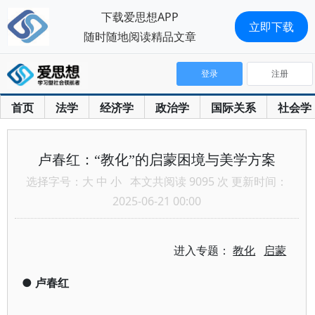
下载爱思想APP
立即下载
随时随地阅读精品文章
登录
注册
首页
法学
经济学
政治学
国际关系
社会学
卢春红：“教化”的启蒙困境与美学方案
选择字号：
大
中
小
本文共阅读 9095 次 更新时间：
2025-06-21 00:00
进入专题：
教化
启蒙
●
卢春红