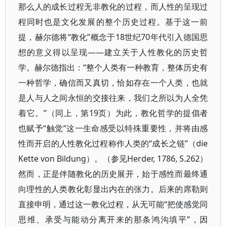
那么人的成长过程无非教化的过程，而人性的呈现过
程同时也是文化发展的整个历史过程。基于这一前
提，赫尔德将“教化”概念于18世纪70年代引入德国思
想的意义得以呈现——建立关于人性教化的历史哲
学。赫尔德指出：“整个人类有一种教育，整体历史有
一种哲学，确信而又真切，恰如存在一个人类，也就
是人与人之间永恒的交接往来，我们之所以为人全凭
着它。”（同上，第19页）为此，教化哲学的提倡者
也赋予“触觉”这一生命感受以特殊重要性，并将由感
性而开启的人性教化过程称作人类的“成长之链”（die
Kette von Bildung）。（参见Herder, 1786, S.262）
然而，正是伴随教化的历史展开，始于感性而最终通
向理性的人类教化彰显出内在的张力。后来的席勒则
直接申明，通过这一教化过程，从无可能“把使感觉同
思维、承受与能动分离开来的那条鸿沟填平”，因