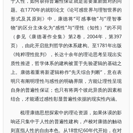
于人性，如何获得普遍性保证就是需要重新面对的问
题。在1770年的就职论文《论可感世界与理智世界的
形式及其原则》中，康德将“可感事物”与“理智事
物”的区分主体化为“感性”与“理性（知性）”的不同
（参见《康德著作全集》第2卷，2004年，第397
页），由此开启批判哲学的体系建构。至1781年出版
《纯粹理性批判》，长达十余年的理论思考呈现出实
质性推进，哲学体系的建构被置于先验逻辑的基础之
上。康德着重将新逻辑称作“先天综合判断”，意在表
明只有阐明理性与感性的明确界限，方能让理性呈现
自身的普遍性保证；也只有将两个彼此异质的因素相
结合，才能通过感性彰显普遍性依据的现实性内涵。
梳理康德思想探索中的理论资源，如果休谟的影
响还只集中于人性的普遍性建构，卢梭对康德的触动
则直指人性的自由本色。从18世纪60年代开始，在对