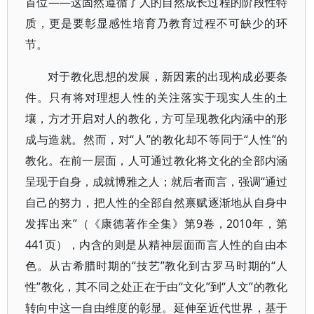
首位——这固然遵循了人的自然成长过程的阶段性特
质，更是要彰显感性培育乃教育过程不可缺少的环
节。
对于教化思想的发展，新因素的出现构成必要条
件。只有将对理想人性的关注落实于现实人生的土
壤，方才开启对人的教化，方可呈现教化内涵中的形
成与造就。然而，对“人”的教化却不等同于“人性”的
教化。在前一层面，人可通过教化将文化的全部内涵
呈现于自身，成就博雅之人；就后者而言，强调“通过
自己的努力，把人性的全部自然禀赋逐渐地从自身中
发挥出来”（《康德著作全集》第9卷，2010年，第
441页），内含的则是从精神层面而言人性的自由本
色。从古希腊时期的“技艺”教化到古罗马时期的“人
性”教化，其不同之处正在于由“文化”到“人文”的教化
转向中这一自由维度的彰显。延伸至近代世界，基于