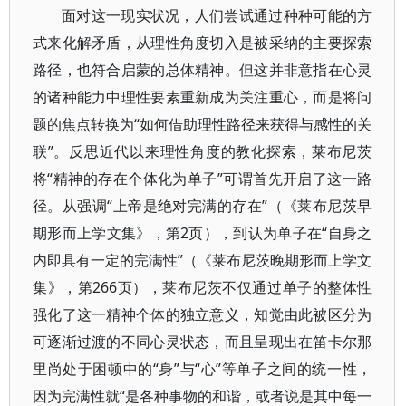
面对这一现实状况，人们尝试通过种种可能的方
式来化解矛盾，从理性角度切入是被采纳的主要探索
路径，也符合启蒙的总体精神。但这并非意指在心灵
的诸种能力中理性要素重新成为关注重心，而是将问
题的焦点转换为“如何借助理性路径来获得与感性的关
联”。反思近代以来理性角度的教化探索，莱布尼茨
将“精神的存在个体化为单子”可谓首先开启了这一路
径。从强调“上帝是绝对完满的存在”（《莱布尼茨早
期形而上学文集》，第2页），到认为单子在“自身之
内即具有一定的完满性”（《莱布尼茨晚期形而上学文
集》，第266页），莱布尼茨不仅通过单子的整体性
强化了这一精神个体的独立意义，知觉由此被区分为
可逐渐过渡的不同心灵状态，而且呈现出在笛卡尔那
里尚处于困顿中的“身”与“心”等单子之间的统一性，
因为完满性就“是各种事物的和谐，或者说是其中每一