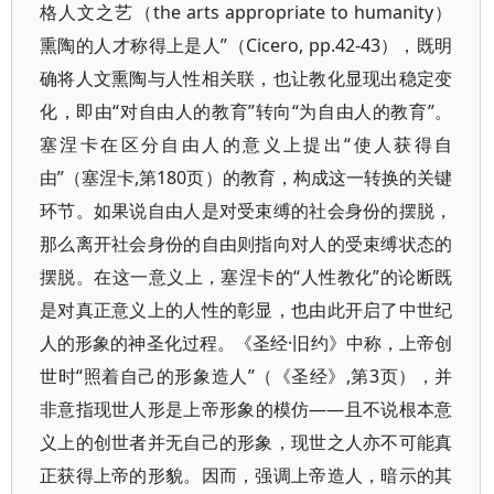
格人文之艺（the arts appropriate to humanity）
熏陶的人才称得上是人”（Cicero, pp.42-43），既明
确将人文熏陶与人性相关联，也让教化显现出稳定变
化，即由“对自由人的教育”转向“为自由人的教育”。
塞涅卡在区分自由人的意义上提出“使人获得自
由”（塞涅卡,第180页）的教育，构成这一转换的关键
环节。如果说自由人是对受束缚的社会身份的摆脱，
那么离开社会身份的自由则指向对人的受束缚状态的
摆脱。在这一意义上，塞涅卡的“人性教化”的论断既
是对真正意义上的人性的彰显，也由此开启了中世纪
人的形象的神圣化过程。《圣经·旧约》中称，上帝创
世时“照着自己的形象造人”（《圣经》,第3页），并
非意指现世人形是上帝形象的模仿——且不说根本意
义上的创世者并无自己的形象，现世之人亦不可能真
正获得上帝的形貌。因而，强调上帝造人，暗示的其