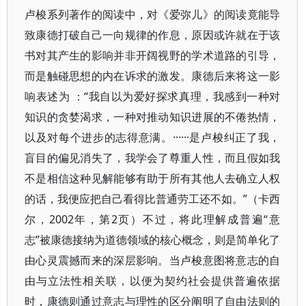
卢梭系列著作的阅读中，对《爱弥儿》的阅读竟能导
致康德打破自己一向规律的作息，原因或许就在于该
书对其产生的影响并非开阔视野的学术道路的引导，
而是触碰思想的内在诉求的激发。康德后来将这一影
响表述为 ：“我自以为爱好探求真理，我感到一种对
知识的贪婪渴求，一种对推动知识进展的不倦热情，
以及对每个进步的志得意满。······是卢梭纠正了我，
盲目的偏见消失了，我学会了尊重人性，而且假如我
不是相信这种见解能够有助于所有其他人去确立人权
的话，我便应把自己看得比普通劳工还不如。”（卡西
尔，2002年，第2页）不过，将此理解成普遍“意
志”被康德接纳为道德领域的核心概念，则是简单化了
由心灵震撼而来的深层影响。当卢梭意图将意志的自
由与立法性相关联，以便为契约社会提供普遍依据
时，康德则通过意志与理性的区分阐明了自由法则的