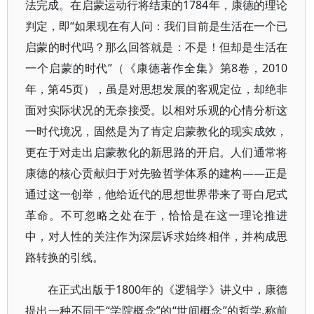
法完成。在启蒙运动行将结束的1784年，康德的理论
判定，即“如果现在有人问：我们目前是生活在一个已
启蒙的时代吗？那么回答就是：不是！但却是生活在
一个启蒙的时代”（《康德著作全集》第8卷，2010
年，第45页），虽是对思想发展的客观定位，却绝非
面对实际状况的无奈接受。以相对乐观的心情分析这
一时代境况，固然是为了肯定启蒙教化的现实成效，
更在于对走出启蒙教化的新思路的开启。人们通常将
康德的核心贡献归于对先验哲学体系的建构——正是
通过这一创举，他给近代的思想世界带来了哥白尼式
革命。不可忽略之处在于，恰恰是在这一理论推进
中，对人性的关注作为深层诉求始终相伴，并构成思
路转换的引线。
在正式出版于1800年的《逻辑学》讲义中，康德
提出一种不同于“学院概念”的“世间概念”的哲学,称前