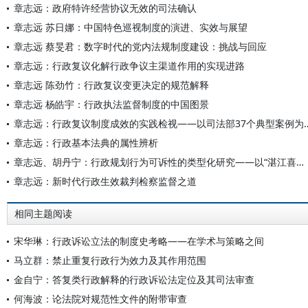
章志远：政府特许经营协议无效的司法确认
章志远 苏日娜：中国特色巡视制度的演进、实效与展望
章志远 蔡旻君：数字时代的党内法规制度建设：挑战与回应
章志远：行政复议化解行政争议主渠道作用的实现进路
章志远 陈劲竹：行政复议变更决定的规范解释
章志远 杨皓宇：行政执法监督制度的中国图景
章志远：行政复议制度成效的实践检视——
章志远：行政基本法典的属性辨析
章志远、胡丹宁：行政规划行为可诉性的类型化研究——以“湛江喜强公司案”为分析中心
章志远：新时代行政生效裁判检察监督之道
相同主题阅读
宋华琳：行政诉讼立法的制度史考略——在学术与策略之间
马立群：禁止重复行政行为效力及其作用范围
金自宁：答复类行政解释的行政诉讼法定位及其司法审查
何海波：论法院对规范性文件的附带审查