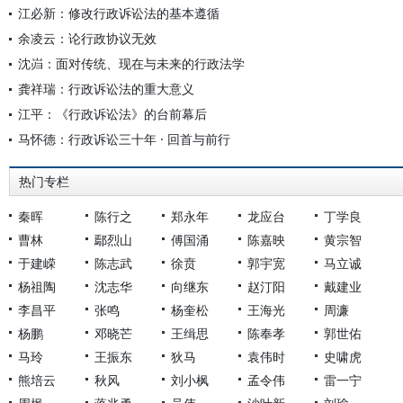
江必新：修改行政诉讼法的基本遵循
余凌云：论行政协议无效
沈岿：面对传统、现在与未来的行政法学
龚祥瑞：行政诉讼法的重大意义
江平：《行政诉讼法》的台前幕后
马怀德：行政诉讼三十年 · 回首与前行
热门专栏
秦晖
陈行之
郑永年
龙应台
丁学良
曹林
鄢烈山
傅国涌
陈嘉映
黄宗智
于建嵘
陈志武
徐贲
郭宇宽
马立诚
杨祖陶
沈志华
向继东
赵汀阳
戴建业
李昌平
张鸣
杨奎松
王海光
周濂
杨鹏
邓晓芒
王缉思
陈奉孝
郭世佑
马玲
王振东
狄马
袁伟时
史啸虎
熊培云
秋风
刘小枫
孟令伟
雷一宁