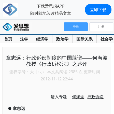
下载爱思想APP
立即下载
随时随地阅读精品文章
登录
注册
首页
法学
经济学
政治学
国际关系
社会学
章志远：行政诉讼制度的中国脸谱——何海波
教授《行政诉讼法》之述评
选择字号：
大
中
小
本文共阅读 2385 次 更新时间：
2012-11-12 22:44
进入专题：
何海波
行政诉讼
●
章志远