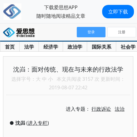
下载爱思想APP
立即下载
随时随地阅读精品文章
登录
注册
首页
法学
经济学
政治学
国际关系
社会学
沈岿：面对传统、现在与未来的行政法学
选择字号：
大
中
小
本文共阅读 3157 次 更新时间：
2019-08-07 22:42
进入专题：
行政诉讼
法治
●
沈岿
(
进入专栏
)