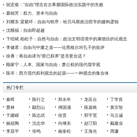
祝宏俊：“自由”理念在古希腊国际政治实践中的失败
聂锦芳：权力、资本与自由
刘耀东 梁紫环：自由与秩序：哈贝马斯政治哲学的建构逻辑
沈顺福：自由即超越
卞绍斌 柏松子：自然与自由：政治文明语境中的康德目的论观念
李健君：自由与中庸之道——论黑格尔对孔子的批评
徐勇：将自由译为“群已权界”是否更合适？
顾家宁：人本、国家与自由：萧公权的现代儒学观
陈岑：西方现代权利观念的起源——一种观念的集合体
热门专栏
秦晖
陈行之
郑永年
龙应台
丁学良
曹林
鄢烈山
傅国涌
陈嘉映
黄宗智
于建嵘
陈志武
徐贲
郭宇宽
马立诚
杨祖陶
沈志华
向继东
赵汀阳
戴建业
李昌平
张鸣
杨奎松
王海光
周濂