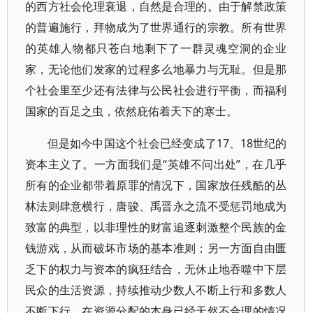
的西方社会伦理衰退，自然是合理的。由于解禁政策
的普遍施行，拜物成为了世界通行的宗教。所有世界
的英雄人物都只苍白地剩下了一群灵魂空洞的企业
家，无论他们发家的过程多么地暴力与无耻。但是那
个社会里至少还有法律与公民社会进行平衡，而福利
国家的百足之虫，依然庇佑着天下的寒士。
但是如今中国这个社会已经变成了17、18世纪的
资本主义了。一方面我们是“英雄不问出处”，在几乎
所有的企业都带着原罪的情况下，国家放任残酷的丛
林法则肆意横行，唐骏、禹晋永之流不受惩罚地成为
致富的典型，以非理性的财富追逐刺激整个民族的金
钱游戏，从而破坏市场的基本准则；另一方面自由匮
乏下的权力与资本的疯狂结合，无休止地吞噬中下层
民众的生活资源，持续推动少数人不断上行和多数人
不断下行。在资源分配的本身已经天然不合理的情况