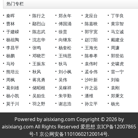
热门专栏
秦晖
陈行之
郑永年
龙应台
丁学良
曹林
鄢烈山
傅国涌
陈嘉映
黄宗智
于建嵘
陈志武
徐贲
郭宇宽
马立诚
杨祖陶
沈志华
向继东
赵汀阳
戴建业
李昌平
张鸣
杨奎松
王海光
周濂
杨鹏
邓晓芒
王缉思
陈奉孝
郭世佑
马玲
王振东
狄马
袁伟时
史啸虎
熊培云
秋风
刘小枫
孟令伟
雷一宁
周枫
蒋兆勇
吴伟
沙叶新
刘瑜
葛剑雄
储昭根
吴稼祥
许之远
袁刚
杨小凯
吴励生
朱学勤
潘维
郑秉文
莫于川
羽之野
谢志浩
孙立平
杨光
Powered by aisixiang.com Copyright © 2026 by
aisixiang.com All Rights Reserved 爱思想 京ICP备12007865
号-1 京公网安备11010602120014号.