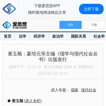
下载爱思想APP
立即下载
随时随地阅读精品文章
登录
注册
首页
法学
经济学
政治学
国际关系
社会学
黄玉顺：蒙培元等主编《儒学与现代社会丛
书》出版发行
选择字号：
大
中
小
本文共阅读 2248 次 更新时间：
2012-05-20 10:12
进入专题：
儒家
现代社会
●
黄玉顺
(
进入专栏
)