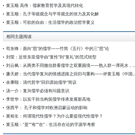
黄玉顺 高伟：儒家教育哲学及其现代转化
黄玉顺：孔子等级观念与平等观念的张力及其化解
黄玉顺：可欲的自由：生活儒学的政治哲学要义
相同主题阅读
苟东锋：面向“思”的儒学——竹简《五行》中的三“思”论
刘莹：近世东亚儒学由“复性”到“复礼”的范式转型
刘云枫：从两类不同微信群看儒学之双重困境——熟人群一
廉天娇：当代儒学复兴的情感进路之回归与重构——评黄玉顺《中
余秉颐：清代哲学“回归原始儒学”简议
汤一介：复兴儒学必须有问题意识
李世华：以实干担当构筑儒学传承发展新高地
张西平： 孔子和儒学对欧洲启蒙运动的影响
黄裕生：何谓现代性儒学？为什么要提现代性儒学？
黄玉顺：“是”“有”“在”：生活存在论的字源学考察