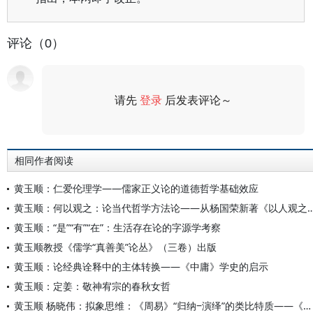
评论（0）
请先
登录
后发表评论～
评论
相同作者阅读
黄玉顺：仁爱伦理学——儒家正义论的道德哲学基础效应
黄玉顺：何以观之：论当代哲学方法论——从杨国荣新
黄玉顺：“是”“有”“在”：生活存在论的字源学考察
黄玉顺教授《儒学“真善美”论丛》（三卷）出版
黄玉顺：论经典诠释中的主体转换——《中庸》学史的启示
黄玉顺：定姜：敬神宥宗的春秋女哲
黄玉顺 杨晓伟：拟象思维：《周易》“归纳‒演绎”的类比特质——《易传》“象”观念的认识论分析