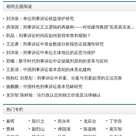
相同主题阅读
刘沛泉：单位刑事诉讼权益保护研究
房保国：刑事诉讼正义逻辑的再建构——对张建伟教授“实质真实发现主义”的回应
郭晶：刑事诉讼时间应如何获得审查和规制？
王志勇：刑事诉讼中资金数据分析报告证据属性研究
刘沛泉：刑事诉讼中单位主体地位的反思与保护
郑曦：数字时代刑事诉讼中证据裁判原则的变革与应对
王新清：中国刑事诉讼基本原则的体系化建构
熊秋红 刘昱彤：刑事诉讼中并案、分案与另案处理的立法完善
施鹏鹏：中国特色刑事诉讼基本范畴研究
龙宗智 陈鲜瑜：论行政认定的独立价值及法律确认
热门专栏
秦晖
陈行之
郑永年
龙应台
丁学良
曹林
鄢烈山
傅国涌
陈嘉映
黄宗智