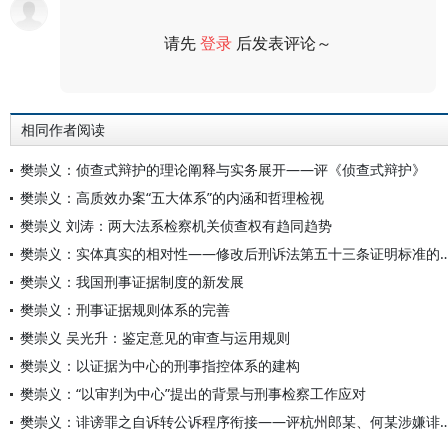
请先
登录
后发表评论～
评论
相同作者阅读
樊崇义：侦查式辩护的理论阐释与实务展开——评《侦查式辩护》
樊崇义：高质效办案“五大体系”的内涵和哲理检视
樊崇义 刘涛：两大法系检察机关侦查权有趋同趋势
樊崇义：实体真实的相对性——修改后刑诉法第五十三条
樊崇义：我国刑事证据制度的新发展
樊崇义：刑事证据规则体系的完善
樊崇义 吴光升：鉴定意见的审查与运用规则
樊崇义：以证据为中心的刑事指控体系的建构
樊崇义：“以审判为中心”提出的背景与刑事检察工作应对
樊崇义：诽谤罪之自诉转公诉程序衔接——评杭州郎某