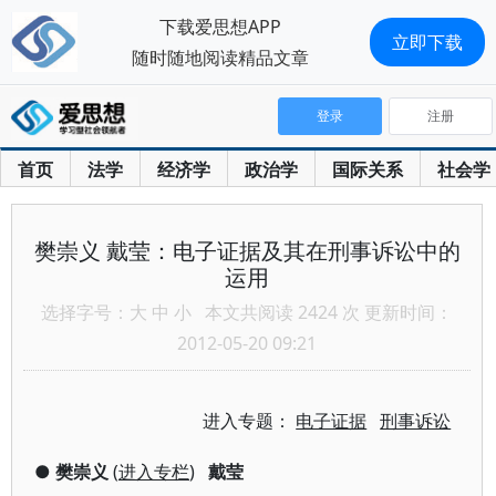
下载爱思想APP
立即下载
随时随地阅读精品文章
登录
注册
首页
法学
经济学
政治学
国际关系
社会学
樊崇义 戴莹：电子证据及其在刑事诉讼中的
运用
选择字号：
大
中
小
本文共阅读 2424 次 更新时间：
2012-05-20 09:21
进入专题：
电子证据
刑事诉讼
●
樊崇义
(
进入专栏
)
戴莹