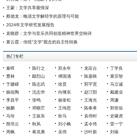
王蒙：文学共享最情深
蔡德龙：晚清文学解经学的原理与可能
2024年文学研究发展报告
袁晓群：文学与音乐共同创造精神世界交响诗
黄云霞：传统“文学”观念的自主性转换
热门专栏
秦晖
陈行之
郑永年
龙应台
丁学良
曹林
鄢烈山
傅国涌
陈嘉映
黄宗智
于建嵘
陈志武
徐贲
郭宇宽
马立诚
杨祖陶
沈志华
向继东
赵汀阳
戴建业
李昌平
张鸣
杨奎松
王海光
周濂
杨鹏
邓晓芒
王缉思
陈奉孝
郭世佑
马玲
王振东
狄马
袁伟时
史啸虎
熊培云
秋风
刘小枫
孟令伟
雷一宁
周枫
蒋兆勇
吴伟
沙叶新
刘瑜