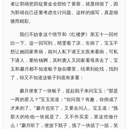
者让郭靖把四锭黄金全部给了黄蓉，就显得假了，因
为郭靖自己还要考虑生计问题。这样的描写，真是细
微而精彩。
我们不妨拿这个情节和《红楼梦》第五十一回对
比一下。这一回写到，晴雯着了凉，生病了，宝玉不
想让她回家养病，就叫人私下请王太医来看病，可私
下请人，要给钱啊，其时袭人又回家看母亲去了，宝
玉和麝月都不知道银子放在哪里，结果到处找，找到
了，却又不知道这银子到底有多重：
麝月便拿了一块银子，提起戥子来问宝玉：“那是
一两的星儿？”宝玉笑道：“你问我？有趣，你倒成了
才来的了。”麝月也笑了，又要去问人。宝玉道：“拣
那大的给他一块就是了。又不作买卖，算这些做什
么！”麝月听了，便放下戥子，拣了一块掂了一掂，笑