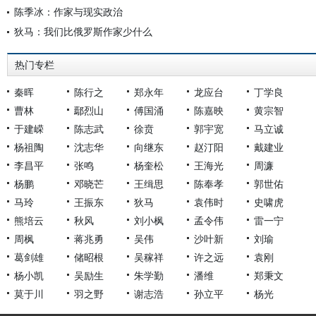
陈季冰：作家与现实政治
狄马：我们比俄罗斯作家少什么
热门专栏
秦晖
陈行之
郑永年
龙应台
丁学良
曹林
鄢烈山
傅国涌
陈嘉映
黄宗智
于建嵘
陈志武
徐贲
郭宇宽
马立诚
杨祖陶
沈志华
向继东
赵汀阳
戴建业
李昌平
张鸣
杨奎松
王海光
周濂
杨鹏
邓晓芒
王缉思
陈奉孝
郭世佑
马玲
王振东
狄马
袁伟时
史啸虎
熊培云
秋风
刘小枫
孟令伟
雷一宁
周枫
蒋兆勇
吴伟
沙叶新
刘瑜
葛剑雄
储昭根
吴稼祥
许之远
袁刚
杨小凯
吴励生
朱学勤
潘维
郑秉文
莫于川
羽之野
谢志浩
孙立平
杨光