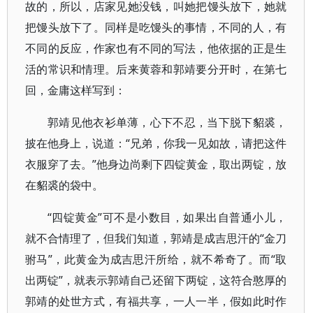
故的，所以，店家见她没钱，叫她把馒头放下，她就
把馒头放下了。同样是吃馒头的事情，不同的人，有
不同的反应，作家也有不同的写法，他依据的正是生
活的常识和情理。后来黄蓉和郭靖要分开时，在第七
回，金庸这样写到：
郭靖见他衣衫单薄，心下不忍，当下脱下貂裘，
披在他身上，说道：“兄弟，你我一见如故，请把这件
衣服穿了去。”他身边尚剩下四锭黄金，取出两锭，放
在貂裘的袋中。
“四锭黄金”可不是小数目，如果出自普通小儿，
就不合情理了，但我们知道，郭靖是成吉思汗的“金刀
驸马”，此黄金为成吉思汗所给，就不希奇了。而“取
出两锭”，就表示郭靖自己还留下两锭，这符合憨厚的
郭靖的处世方式，有福共享，一人一半，假如此时作