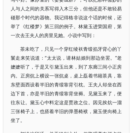
人与人之间的关系写得入木三分，但他还是不敢轻易
碰那个时代的器物。我记得格非说这个话的时候，还
举了《红楼梦》第三回的例子。林黛玉进荣国府，第
一次去王夫人的房里见她。小说中写到：
茶未吃了，只见一个穿红绫袄青缎掐牙背心的丫
鬟走来笑说道：“太太说，请林姑娘到那边坐罢。”老
嬷嬷听了，于是又引黛玉出来，到了东廊三间小正房
内。正房炕上横设一张炕桌，桌上磊着书籍茶具，靠
东壁面西设着半旧的青缎靠背引枕。王夫人却坐在西
边下首，亦是半旧的青缎靠背坐褥。见黛玉来了，便
往东让。黛玉心中料定这是贾政之位。因见挨炕一溜
三张椅子上，也搭着半旧的弹墨椅袱，黛玉便向椅上
坐了。