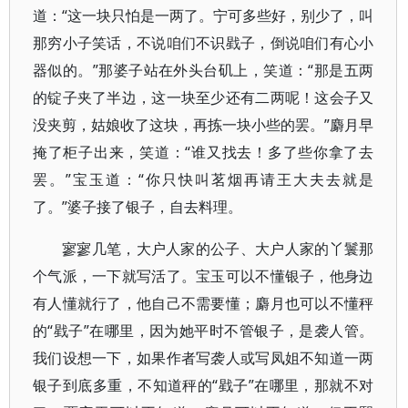
道：“这一块只怕是一两了。宁可多些好，别少了，叫
那穷小子笑话，不说咱们不识戥子，倒说咱们有心小
器似的。”那婆子站在外头台矶上，笑道：“那是五两
的锭子夹了半边，这一块至少还有二两呢！这会子又
没夹剪，姑娘收了这块，再拣一块小些的罢。”麝月早
掩了柜子出来，笑道：“谁又找去！多了些你拿了去
罢。”宝玉道：“你只快叫茗烟再请王大夫去就是
了。”婆子接了银子，自去料理。
寥寥几笔，大户人家的公子、大户人家的丫鬟那
个气派，一下就写活了。宝玉可以不懂银子，他身边
有人懂就行了，他自己不需要懂；麝月也可以不懂秤
的“戥子”在哪里，因为她平时不管银子，是袭人管。
我们设想一下，如果作者写袭人或写凤姐不知道一两
银子到底多重，不知道秤的“戥子”在哪里，那就不对