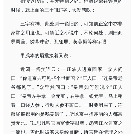
初读这段话，并无特别之处。但脂砚斋在评点的
时候，就上面的三个“旧”字，大发感叹：
三字有神。此处则一色旧的，可知前正室中亦非
家常之用度也。可笑近之小说中，不论何处，则曰商
彝周鼎、绣幕珠帘、孔雀屏、芙蓉褥等样字眼。
甲戌本的眉批接着又说：
近闻一俗笑语云：一庄农人进京回家，众人问
曰：“你进京去可见些个世面否？”庄人曰：“连皇帝老
爷都见了。”众罕然问曰：“皇帝如何景况？”庄人
曰：“皇帝左手拿一金元宝，右手拿一银元宝，马上稍
着一口袋人参，行动人参不离口。一时要屙屎了，连
擦屁股都用的是鹅黄缎子，所以京中掏茅厕的人都富
贵无比。”试思凡稗官写富贵字眼者，悉皆庄农进京之
一流也。盖此时彼实未身经目睹，所言皆在情理之外