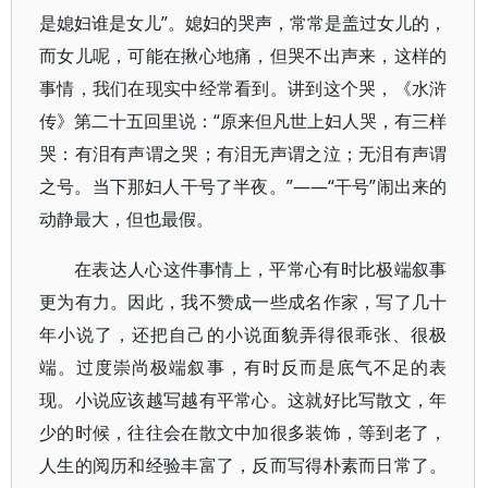
是媳妇谁是女儿”。媳妇的哭声，常常是盖过女儿的，
而女儿呢，可能在揪心地痛，但哭不出声来，这样的
事情，我们在现实中经常看到。讲到这个哭，《水浒
传》第二十五回里说：“原来但凡世上妇人哭，有三样
哭：有泪有声谓之哭；有泪无声谓之泣；无泪有声谓
之号。当下那妇人干号了半夜。”——“干号”闹出来的
动静最大，但也最假。
在表达人心这件事情上，平常心有时比极端叙事
更为有力。因此，我不赞成一些成名作家，写了几十
年小说了，还把自己的小说面貌弄得很乖张、很极
端。过度崇尚极端叙事，有时反而是底气不足的表
现。小说应该越写越有平常心。这就好比写散文，年
少的时候，往往会在散文中加很多装饰，等到老了，
人生的阅历和经验丰富了，反而写得朴素而日常了。