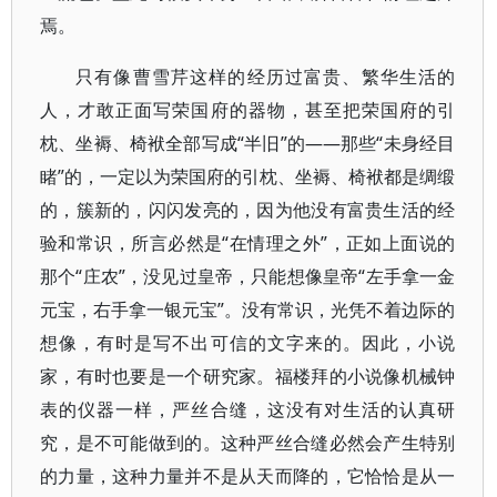
焉。
只有像曹雪芹这样的经历过富贵、繁华生活的
人，才敢正面写荣国府的器物，甚至把荣国府的引
枕、坐褥、椅袱全部写成“半旧”的——那些“未身经目
睹”的，一定以为荣国府的引枕、坐褥、椅袱都是绸缎
的，簇新的，闪闪发亮的，因为他没有富贵生活的经
验和常识，所言必然是“在情理之外”，正如上面说的
那个“庄农”，没见过皇帝，只能想像皇帝“左手拿一金
元宝，右手拿一银元宝”。没有常识，光凭不着边际的
想像，有时是写不出可信的文字来的。因此，小说
家，有时也要是一个研究家。福楼拜的小说像机械钟
表的仪器一样，严丝合缝，这没有对生活的认真研
究，是不可能做到的。这种严丝合缝必然会产生特别
的力量，这种力量并不是从天而降的，它恰恰是从一