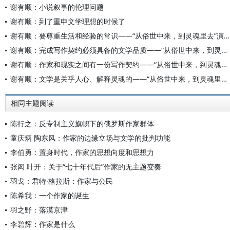
谢有顺：小说叙事的伦理问题
谢有顺：到了重申文学理想的时候了
谢有顺：要尊重生活和经验的常识——“从俗世中来，到灵魂里去”演讲（四）
谢有顺：完成写作契约必须具备的文学品质——“从俗世中来，到灵魂里去”演讲（三）
谢有顺：作家和现实之间有一份写作契约——“从俗世中来，到灵魂里去”演讲（二）
谢有顺：文学是关乎人心、解释灵魂的——“从俗世中来，到灵魂里去”演讲（一）
相同主题阅读
陈行之：反专制主义旗帜下的俄罗斯作家群体
童庆炳 陶东风：作家的边缘立场与文学的批判功能
李伯勇：置身时代，作家的思想向度和思想力
张闳 叶开：关于“七十年代后”作家的无主题变奏
羽戈：君特·格拉斯：作家与公民
陈希我：一个作家的诞生
羽之野：落漠京津
李碧辉：作家是什么