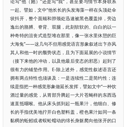
论写“他（她）”还是写“我”，甚至要与情节本身联系
一起。譬如，文中“他长长的头发海藻一样在头顶处伞
状抖开，整个面颊和脖颈处迅速被黑色覆盖掉，旁边
逸出的胳膊、脊背、双腿，此刻软软的、白白的以一
种奇特的沮丧式造型堆在那里，像一张水里休憩的巨
大海兔”——这几句不但用感觉语言形象叙述出卞亦风
其人和他一时的颓势状态，且为下面延展的小说情节
（接下来他的冲动，以及他最后变态的邪恶）起到了
很有力的铺垫作用。E-除上述外，感觉性叙述语言还
拥有两点特性也须谈及：一是连续性二是简约性；连
续是指把一种感觉形象做延长发挥，譬如文中“一种饮
酒过量的感觉，从胃部升腾起一大片苍蝇样的东西迅
速直抵咽喉。他从床头抓到起一瓶果汁，他细白、修
长的手指优美地拧开白色塑料盖，橙色果汁如同一条
黏稠的蚯蚓或者蜈蚣蠕动的绵长身躯爬向他张开的口