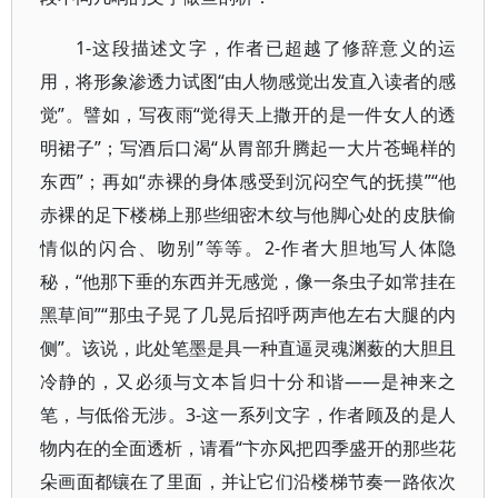
1-这段描述文字，作者已超越了修辞意义的运
用，将形象渗透力试图“由人物感觉出发直入读者的感
觉”。譬如，写夜雨“觉得天上撒开的是一件女人的透
明裙子”；写酒后口渴“从胃部升腾起一大片苍蝇样的
东西”；再如“赤裸的身体感受到沉闷空气的抚摸”“他
赤裸的足下楼梯上那些细密木纹与他脚心处的皮肤偷
情似的闪合、吻别”等等。2-作者大胆地写人体隐
秘，“他那下垂的东西并无感觉，像一条虫子如常挂在
黑草间”“那虫子晃了几晃后招呼两声他左右大腿的内
侧”。该说，此处笔墨是具一种直逼灵魂渊薮的大胆且
冷静的，又必须与文本旨归十分和谐——是神来之
笔，与低俗无涉。3-这一系列文字，作者顾及的是人
物内在的全面透析，请看“卞亦风把四季盛开的那些花
朵画面都镶在了里面，并让它们沿楼梯节奏一路依次