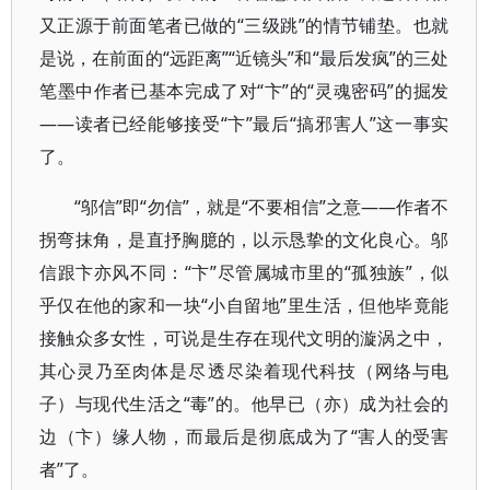
又正源于前面笔者已做的“三级跳”的情节铺垫。也就
是说，在前面的“远距离”“近镜头”和“最后发疯”的三处
笔墨中作者已基本完成了对“卞”的“灵魂密码”的掘发
——读者已经能够接受“卞”最后“搞邪害人”这一事实
了。
“邬信”即“勿信”，就是“不要相信”之意——作者不
拐弯抹角，是直抒胸臆的，以示恳挚的文化良心。邬
信跟卞亦风不同：“卞”尽管属城市里的“孤独族”，似
乎仅在他的家和一块“小自留地”里生活，但他毕竟能
接触众多女性，可说是生存在现代文明的漩涡之中，
其心灵乃至肉体是尽透尽染着现代科技（网络与电
子）与现代生活之“毒”的。他早已（亦）成为社会的
边（卞）缘人物，而最后是彻底成为了“害人的受害
者”了。