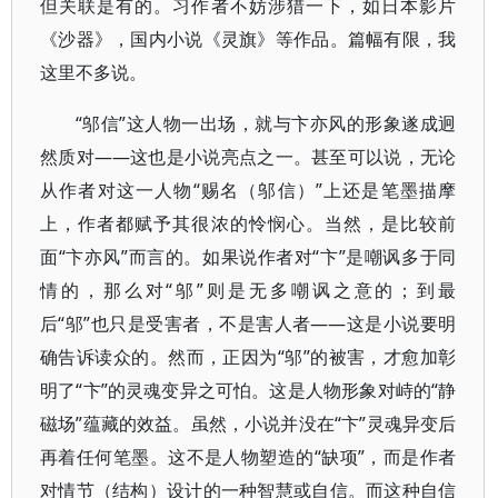
但关联是有的。习作者不妨涉猎一下，如日本影片
《沙器》，国内小说《灵旗》等作品。篇幅有限，我
这里不多说。
“邬信”这人物一出场，就与卞亦风的形象遂成迥
然质对——这也是小说亮点之一。甚至可以说，无论
从作者对这一人物“赐名（邬信）”上还是笔墨描摩
上，作者都赋予其很浓的怜悯心。当然，是比较前
面“卞亦风”而言的。如果说作者对“卞”是嘲讽多于同
情的，那么对“邬”则是无多嘲讽之意的；到最
后“邬”也只是受害者，不是害人者——这是小说要明
确告诉读众的。然而，正因为“邬”的被害，才愈加彰
明了“卞”的灵魂变异之可怕。这是人物形象对峙的“静
磁场”蕴藏的效益。虽然，小说并没在“卞”灵魂异变后
再着任何笔墨。这不是人物塑造的“缺项”，而是作者
对情节（结构）设计的一种智慧或自信。而这种自信