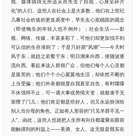
戏、媒体搞得无所适从而失去了自我，心身呈碎片
化”的人们。这些人在社会上是大多数，他们在上世纪
几番社会价值的更迭易变中，早失去心底稳固的观念
（即使晚生的年轻人也不例外）；社会生活——影
视、网络、传媒，丰富多彩了，可他们却更加找不到
可认信的生存准则了；于是只好跟“风潮”——今天时
风于东，就趋之若鹜于东；明日潮来向西，便随波逐
流向西。看起来这人群很广众，但他们每个人心灵都
是孤苦的；他们个个小心翼翼地生活，却依然不断的
上当受骗；他们外表都很显自我甚至自负，有时喋喋
不休强辩不止，可一遇大事或势情灾变，就都束手无
策懵了门儿；他们肯定都是些好人，但又永远扮演给
别人当分母的角色。正如有人形容的“只见羊群不见一
人”。由此，这些人也就把人生所有向往都凝聚在眼前
能触摸到的利益上——美酒、女人。这无疑是既实在