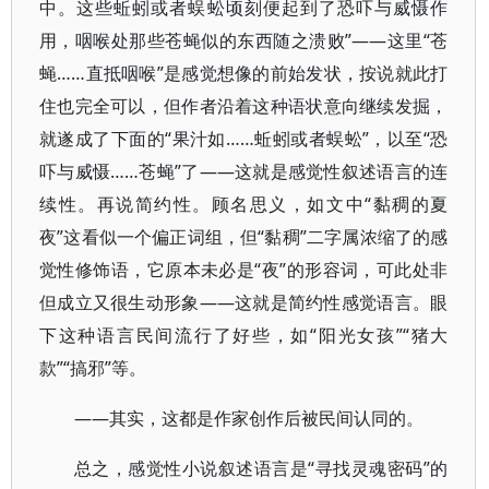
中。这些蚯蚓或者蜈蚣顷刻便起到了恐吓与威慑作
用，咽喉处那些苍蝇似的东西随之溃败”——这里“苍
蝇……直抵咽喉”是感觉想像的前始发状，按说就此打
住也完全可以，但作者沿着这种语状意向继续发掘，
就遂成了下面的“果汁如……蚯蚓或者蜈蚣”，以至“恐
吓与威慑……苍蝇”了——这就是感觉性叙述语言的连
续性。再说简约性。顾名思义，如文中“黏稠的夏
夜”这看似一个偏正词组，但“黏稠”二字属浓缩了的感
觉性修饰语，它原本未必是“夜”的形容词，可此处非
但成立又很生动形象——这就是简约性感觉语言。眼
下这种语言民间流行了好些，如“阳光女孩”“猪大
款”“搞邪”等。
——其实，这都是作家创作后被民间认同的。
总之，感觉性小说叙述语言是“寻找灵魂密码”的