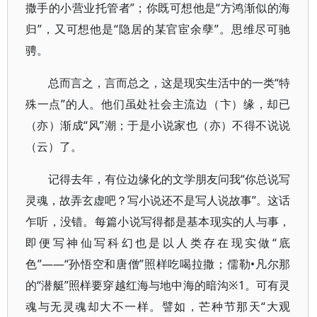
撒手的小营业托管者”；你既可想他是“方鸿渐似的海
归”，又可想他是“隐居的某官宦余孽”。思维尽可驰
骋。
总而言之，言而总之，这是现实生活中的一类“特
殊一点”的人。他们虽处社会主流边（卞）缘，却已
（亦）渐成“风”潮；于是小说家也（亦）不得不说说
（云）了。
记得去年，有位边缘化的文学朋友问我“你总说写
灵魂，故弄玄虚吧？写小说还不是写人说故事”。这话
乍听，没错。每篇小说写得都是基本现实的人与事，
即便写神仙写科幻也是以人类存在现实做“底
色”——“孙悟空和唐僧”照样吃喝拉撒；儒勒•凡尔那
的“潜艇”照样要穿越红海与地中海的暗沟※1。可有灵
魂与无灵魂却大不一样。譬如，芒种节那天“大观