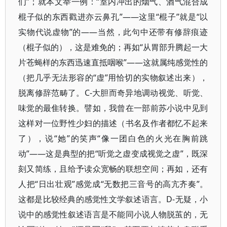
们”；就本文举一例：“室内冲出的烟气、酒气混合成
棍子似的东西戳进亦云鼻孔”——这里“棍子”就是“以
实物代说虚物”的——当然，此句中还带有修辞痕迹
（棍子似的），这是难免的；再如“从胃部升腾起一大
片苍蝇样的东西迅速直抵咽喉”——这就属纯感觉性的
（把几乎无法形容的“虚”用恰切的实物叙述出来），
脱离修辞范畴了。C-大胆而奇异地调动视觉、听觉、
味觉的最隹转换。譬如，我曾在一部前苏小说中见到
这样对一位野性少妇的描述（书名及作者都忆不起来
了），说“她”的笑声“像一团白色的火光在胸前跳
动”——这是典型的把“听觉之虚变成视觉之虚”，既深
刻又简练，且给予读众宽畅的联想空间；再如，还有
人把“日出壮观”感觉成“无数把三音号的高亢齐奏”。
这都是比较经典的感觉性文学叙述语言。D-无疑，小
说中的感觉性叙述语言是不能同小说人物脱茧的，无