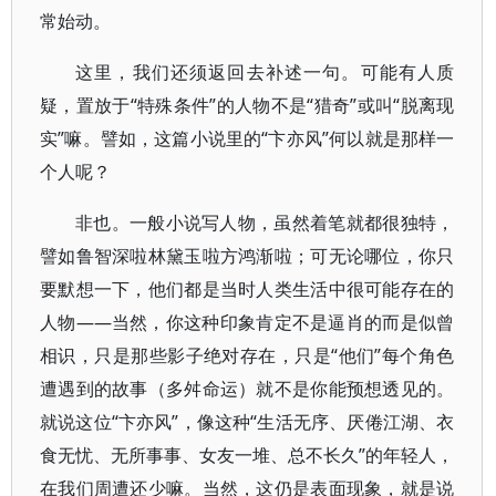
常始动。
这里，我们还须返回去补述一句。可能有人质
疑，置放于“特殊条件”的人物不是“猎奇”或叫“脱离现
实”嘛。譬如，这篇小说里的“卞亦风”何以就是那样一
个人呢？
非也。一般小说写人物，虽然着笔就都很独特，
譬如鲁智深啦林黛玉啦方鸿渐啦；可无论哪位，你只
要默想一下，他们都是当时人类生活中很可能存在的
人物——当然，你这种印象肯定不是逼肖的而是似曾
相识，只是那些影子绝对存在，只是“他们”每个角色
遭遇到的故事（多舛命运）就不是你能预想透见的。
就说这位“卞亦风”，像这种“生活无序、厌倦江湖、衣
食无忧、无所事事、女友一堆、总不长久”的年轻人，
在我们周遭还少嘛。当然，这仍是表面现象，就是说