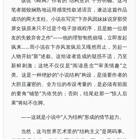
该说《畸网》作者的“结构意识”十分明确。这与
笔者能较娴熟地运用感觉性叙述语言，遂达这篇作品
成功的两大支柱。小说在写完“卞亦风因妹妹说穿那荧
屏女孩原来只不过是个电子游戏程序，且是她一位朋
友的失败弃舍之作”——他的理智訇然崩塌，立即发起
疯来……而小说在卞亦风发疯后又嘎然而止，另起一
人物开始“新”述叙。这给读者造成的疑惑不适，乃至
新鲜刺激；这绝不仅仅是“阅读悬念”“审美情趣”之
类。这是一种绝妙的“小说结构”构设，是须要作者的
大胆且邃密的、全方位的布设考量的，是必须有前面
的要角“铺垫”为依凭的；否则，结尾处那一“惊人后
果”将站不住脚。
——这就是小说中“人为结构”形成的情节超力。
当然，这与世界艺术里的“结构主义”是两码事。