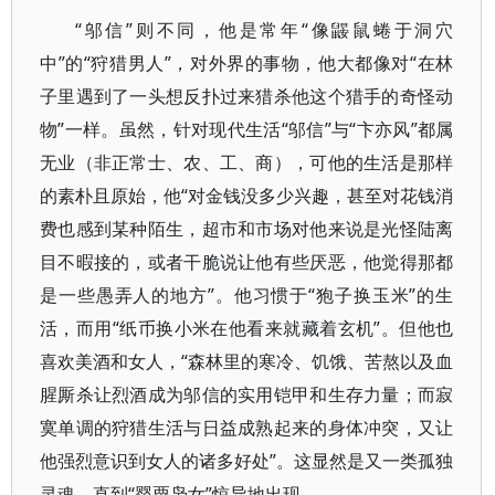
“邬信”则不同，他是常年“像鼹鼠蜷于洞穴
中”的“狩猎男人”，对外界的事物，他大都像对“在林
子里遇到了一头想反扑过来猎杀他这个猎手的奇怪动
物”一样。虽然，针对现代生活“邬信”与“卞亦风”都属
无业（非正常士、农、工、商），可他的生活是那样
的素朴且原始，他“对金钱没多少兴趣，甚至对花钱消
费也感到某种陌生，超市和市场对他来说是光怪陆离
目不暇接的，或者干脆说让他有些厌恶，他觉得那都
是一些愚弄人的地方”。他习惯于“狍子换玉米”的生
活，而用“纸币换小米在他看来就藏着玄机”。但他也
喜欢美酒和女人，“森林里的寒冷、饥饿、苦熬以及血
腥厮杀让烈酒成为邬信的实用铠甲和生存力量；而寂
寞单调的狩猎生活与日益成熟起来的身体冲突，又让
他强烈意识到女人的诸多好处”。这显然是又一类孤独
灵魂，直到“罂粟枭女”惊异地出现。