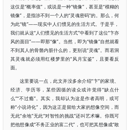
这仅是“概率值”，或说是一种“镜像”，甚至是“模糊的
镜像”，是指涉不到一个人的“灵魂密码”的。那么，何
为此“镜”——现实中人们惯见的生活方式。于是乎，
我们就从这“人们惯见的生活方式”中看到了这位“卞亦
风的面目”——即那“像”。当然，即为“镜像”自然就看
不到其人的骨骼内脏什么的，更别说“灵魂”。而若洞
其灵魂就必须用红楼梦里的“风月宝鉴”，且要看反
面。
这里要说一点，此文并没多余介绍“卞”的家境、
经济、学历等，某些因循的读众或许觉得“缺点什
么”“不过瘾”。其实，我却认为这是作者高明，或可
称“小说诗化”，因为这正是留给大家的想像空间，而
无此“余地”无此“对智性的挑战”还叫艺术嘛。你既可
把他想像成“不务正业的富二代”，也可把其想像成“敢