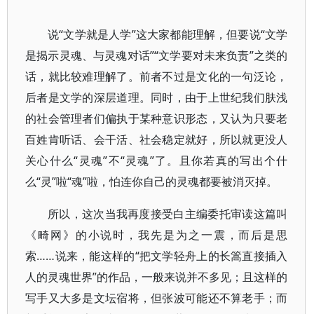
说“文学就是人学”这大家都能理解，但要说“文学
是揭示灵魂、与灵魂对话”“文学要对未来负责”之类的
话，就比较难理解了。前者不过是文化的一句泛论，
后者是文学的深层道理。同时，由于上世纪我们肤浅
的社会管理者们偏执于某种意识形态，又认为只要老
百姓肯听话、会干活、社会稳定就好，所以就更没人
关心什么“灵魂”不“灵魂”了。且你若真的写出个什
么“灵”啦“魂”啦，怕连你自己的灵魂都要被消灭掉。
所以，这次当我再度接受白主编委托审读这篇叫
《畸网》的小说时，我先是为之一震，而后是思
索……说来，能这样的“把文学轻舟上的长篙直接插入
人的灵魂世界”的作品，一般来说并不多见；且这样的
写手又大多是文坛宿将，但张波可能还不算老手；而