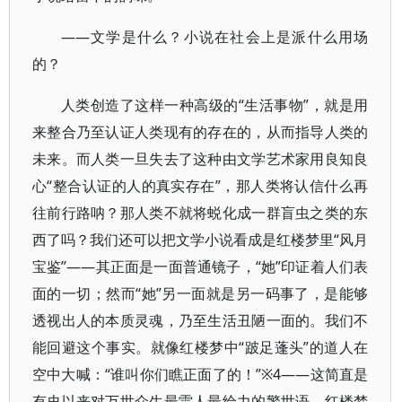
——文学是什么？小说在社会上是派什么用场
的？
人类创造了这样一种高级的“生活事物”，就是用
来整合乃至认证人类现有的存在的，从而指导人类的
未来。而人类一旦失去了这种由文学艺术家用良知良
心“整合认证的人的真实存在”，那人类将认信什么再
往前行路呐？那人类不就将蜕化成一群盲虫之类的东
西了吗？我们还可以把文学小说看成是红楼梦里“风月
宝鉴”——其正面是一面普通镜子，“她”印证着人们表
面的一切；然而“她”另一面就是另一码事了，是能够
透视出人的本质灵魂，乃至生活丑陋一面的。我们不
能回避这个事实。就像红楼梦中“跛足蓬头”的道人在
空中大喊：“谁叫你们瞧正面了的！”※4——这简直是
有史以来对万世众生最雷人最给力的警世语。红楼梦