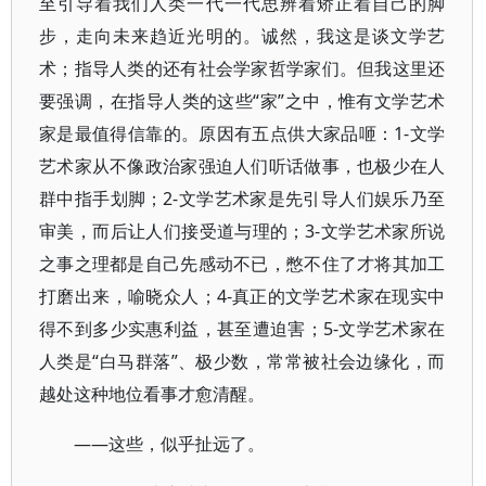
至引导着我们人类一代一代思辨着矫正着自己的脚
步，走向未来趋近光明的。诚然，我这是谈文学艺
术；指导人类的还有社会学家哲学家们。但我这里还
要强调，在指导人类的这些“家”之中，惟有文学艺术
家是最值得信靠的。原因有五点供大家品咂：1-文学
艺术家从不像政治家强迫人们听话做事，也极少在人
群中指手划脚；2-文学艺术家是先引导人们娱乐乃至
审美，而后让人们接受道与理的；3-文学艺术家所说
之事之理都是自己先感动不已，憋不住了才将其加工
打磨出来，喻晓众人；4-真正的文学艺术家在现实中
得不到多少实惠利益，甚至遭迫害；5-文学艺术家在
人类是“白马群落”、极少数，常常被社会边缘化，而
越处这种地位看事才愈清醒。
——这些，似乎扯远了。