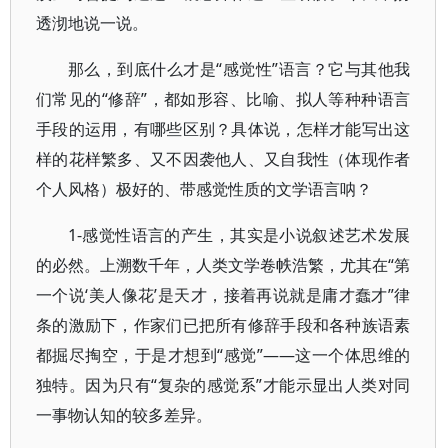
透沏地说一说。
那么，到底什么才是“感觉性”语言？它与其他我
们常见的“修辞”，都如形容、比喻、拟人等种种语言
手段的运用，有哪些区别？具体说，怎样才能写出这
样的花样繁多、又不因袭他人、又自我性（体现作者
个人风格）极好的、带感觉性质的文学语言呐？
1-感觉性语言的产生，其实是小说叙述艺术发展
的必然。上溯数千年，人类文学卷帙浩繁，尤其在“第
一个说‘美人像花’是天才，接着再说就是庸才蠢才”律
条的激励下，作家们已把所有修辞手段和各种族语素
都掘尽掏空，于是才想到“感觉”——这一个体思维的
独特。因为只有“复杂的感觉系”才能示显出人类对同
一事物认知的较多差异。