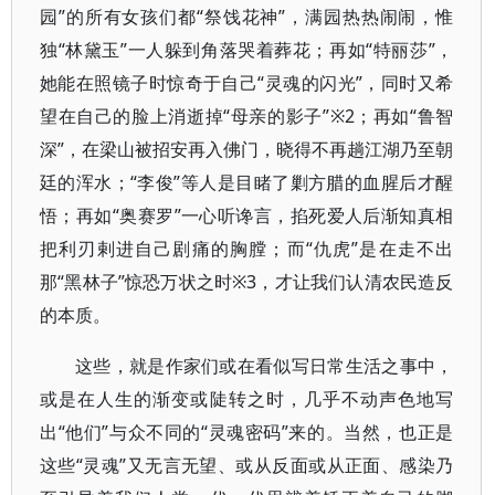
园”的所有女孩们都“祭饯花神”，满园热热闹闹，惟
独“林黛玉”一人躲到角落哭着葬花；再如“特丽莎”，
她能在照镜子时惊奇于自己“灵魂的闪光”，同时又希
望在自己的脸上消逝掉“母亲的影子”※2；再如“鲁智
深”，在梁山被招安再入佛门，晓得不再趟江湖乃至朝
廷的浑水；“李俊”等人是目睹了剿方腊的血腥后才醒
悟；再如“奥赛罗”一心听谗言，掐死爱人后渐知真相
把利刃剌进自己剧痛的胸膛；而“仇虎”是在走不出
那“黑林子”惊恐万状之时※3，才让我们认清农民造反
的本质。
这些，就是作家们或在看似写日常生活之事中，
或是在人生的渐变或陡转之时，几乎不动声色地写
出“他们”与众不同的“灵魂密码”来的。当然，也正是
这些“灵魂”又无言无望、或从反面或从正面、感染乃