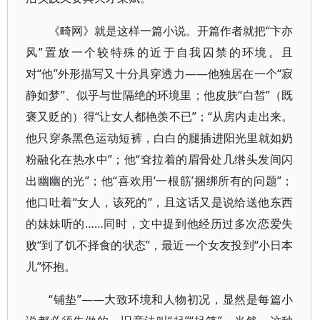
《畸网》就是这样一篇小说。开篇作者就把“卞亦
风”置放一个较特殊的近于自我囚禁的环境。且
对“他”外形描写又十分具穿透力——他独居在一个“寂
静如梦”、似乎与世隔绝的环境里；他皮肤“白皙”（既
褒又贬的）得“让女人都艳羡不已”；“从房内走出来。
他只穿条黑色运动短裤，白白的腿插进阳光里就如奶
粉融化在热水中”；他“耷拉着的眉骨处几绺头发间闪
出幽幽的光”；他“喜欢用‘一根筋’捆绑所有的问题”；
他口吐着“女人，该死的”，且这话又是说给送他东西
的妹妹听的……同时，文中提到他经历过多次恋爱失
败“到了饥不择食的状态”，最近一个女友投到“小日本
儿”怀抱。
“铺垫”——大致环境和人物初况，显然是每篇小