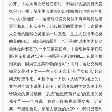
排开。卞亦风每次经过它们时，都会以贪恋的目光爱
抚它们一番，脑子里会瞬间闪出柞城西郊他经营的那
一小方植物园”——这描写或说交待似乎有点与其他描
写不和套，其实不然，此段描写的重要在于，这是主
人公焦灼黯然心灵里的一块亮色；是主人公潜于心灵
的美的闪点，或叫潜隐愿景；也正是他“以求美为始动
最终走向邪恶”的一个间接发轫点。中世纪神学家托马
斯•阿奎那说过“没有一种恶是人所想往的……它是间接
到来的，因为它是某种善的结果”；同时，这处交待与
描写又是对下文——主人公迷恋上“荧屏女孩儿”起到
间接呼应作用。4-整个这一大段（从楼下到楼上的）
文字对全篇小说承上启下：前承开篇时卞亦风刚上场
给读众的朦胧镜像；后接“他已堕落邪恶”的直接的灵
魂变异——也可说，在这一段极见笔墨功夫、近距
离、带感觉色彩、穿透力极强的文字中，我们已隐约