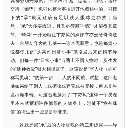
说都必须先做的。旧章法叫“起”“起笔”。当然，这种
交待（铺垫）也可化整为零插进其他叙述中的。可接
下的“承”就无疑该有足以跌人眼球之功效；当
然，“承”大多要缓进，且又必须顺乎情理才能得其章
节。“畸网”一开始就让卞亦风的妹妹卞亦云给哥哥送
去一台朋友弃舍的电脑——这本无新意，也是每篇小
说都使用的“从某件日常小事”来引发后来的情节异
动。但每一件“日常小事”当遇上不同人物时，所生发
的“延伸效应”就大相径庭了。这该说是“写人物（亦可
称写灵魂）”的第一步——人的不同质。试想，这部电
脑如果给了别人，或拒收或弃置或被卖掉，何以非生
发吊诡事端。可这台电脑到了“卞亦风”这样一个灵魂
里本来就蓄积许多愿景的人物身上，岂能不“物有殊
值”的衍生出一些是是非非来。
这就是那“承”后的人物灵魂的第二步绽露——异