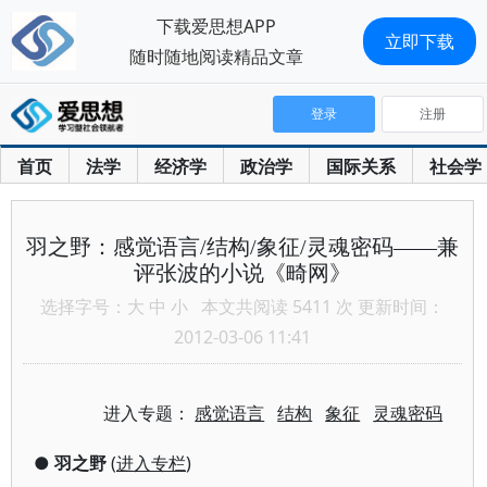
下载爱思想APP
立即下载
随时随地阅读精品文章
登录
注册
首页
法学
经济学
政治学
国际关系
社会学
羽之野：感觉语言/结构/象征/灵魂密码——兼
评张波的小说《畸网》
选择字号：
大
中
小
本文共阅读 5411 次 更新时间：
2012-03-06 11:41
进入专题：
感觉语言
结构
象征
灵魂密码
●
羽之野
(
进入专栏
)