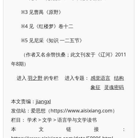
※3 见曹禺《原野》
※4 见《红楼梦》卷十二
※5 见尼采《知识 一二五节》
（作者又名余辔扶桑；此文刊发于《辽河》2011
年8期）
进入
羽之野
的专栏 进入专题：
感觉语言
结构
象征
灵魂密码
本文责编：
jiangxl
发信站：爱思想（https://www.aisixiang.com）
栏目：
学术
>
文学
>
语言学与文学读书
本文链接：