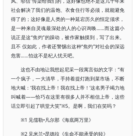
风、邬信”传染给我们的，这好像也绝不是这几十年来
社会解决了我们的温饱、衣食住行等必须，就能避免
得了的；这好像是人类的一种延宕历久的恒定须求，
是一种来自灵魂最深处的人的心识询唤……而这篇小
说正是这“焦灼”的躁动，被作家触摸到，写了出来。
且不 仅如此，作者还警惕出这种“焦灼”对社会的深远
危害……怕这不是杞人忧天吧。
这也不由地让我想起尼采一段寓言似的文字：“有
一个疯子，一大清早，手持着提灯跑到菜市场，不断
地大喊：‘我在找上帝！我在找上帝！’这名男子竭力地
叫喊着——恰巧在这里有很多人并不相信上帝，这些
话立即引起了哄堂大笑”※5。是啊，我们在笑吗？
※1 见儒勒•凡尔那《海底两万里》
※2 见米兰•昆德拉《生命不能承受的轻》