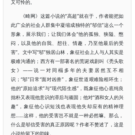
又可怜的。
《畸网》这篇小说的“高超”就在于，作者能把如
此广众的社会人群集中凝缩成独特的“邬信”这么一个
形象，展示我们；让我们体会“他的孤独、狭隘、憋
闷，以及他的自我、想往、情趣，乃至他最后的受
害”。文中写“邬”独居山林，象征社会上人与人其实是
极难沟通的；西方有一部著名的荒诞戏剧叫《秃头歌
女》——说一对同榻多年的夫妻居然互不相
识；“邬”日常“面对凶兽”，象征世道艰难险相环生；
他的“原始追求”与“现代陌生感”，既象征他心底纯良
拙朴又表现他意识的滞后与顽固；他对“酒和女人的兴
趣”，象征他心识短浅也表现他失却应有的精神理
想……这样，他的受害岂不就是一种必然嘛。那么，
什么是邬信受害的真正原因呢？作者不赘述了，这是
小说给留下的韵味。