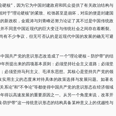
论硬核”，因为它为中国封建政府和民众提供了有关政治结构与
相对于“理论硬核”的紧致、松弛甚至是崩坏，对应的便是封建国
立的新政权，金观涛与刘青峰还努力论证了其不过是中国传统政
人并不同意中国近现代的巨大变迁与传统社会之间存在着断裂。
界尚有不少争议，但无可否认的是近现代中国的发展的确无可避
中国共产党的意识形态改造成了一个“理论硬核－防护带”的结
79年所提出来的四项基本原则：必须坚持社会主义道路；必须坚
导；必须坚持马列主义、毛泽东思想。其核心是坚持共产党的领
取实用主义的态度来对待具体的政策选择与发展问题。如著名
划的关系论”和“不争论”等都使得中国共产党的意识形态在经济领域
十年得以高速发展的重要原因之一。从另一个角度来说，改革开
核-防护带”这一传统意识形态的结构具备某种意义上的优越性与