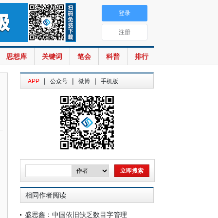
登录
注册
思想库
关键词
笔会
科普
排行
|
|
|
APP
公众号
微博
手机版
相同作者阅读
盛思鑫：中国依旧缺乏数目字管理