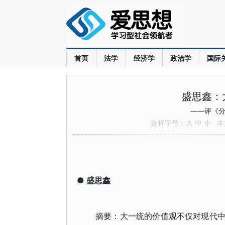
首页
法学
经济学
政治学
国际
盛思鑫：
——评《分
选择字号：
大
中
小
本文
●
盛思鑫
摘要：大一统的价值观不仅对现代