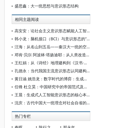
盛思鑫：大一统思想与意识形态结构
相同主题阅读
高安安：论社会主义意识形态赋能人工智能大模型“价值对齐”
韩小龙：脑机接口（BCI）与意识形态的“神经殖民”风险
汪海：从名山到五岳——秦汉大一统的空间建构
邓肯·贝尔 阿波林·塔扬迪耶：从人类改造到宇宙殖民——超人类主义与科学的乌托邦
王红娟：从《诗经》地理建构到《汉书·地理志》的大一统书写
孔德永：当代我国主流意识形态认同建构的有效途径
黄日涵 姚浩龙：数字时代的博弈：生成式人工智能对国家意识形态安全的影响
任锋 杜立昊：中国研究中的帝国范式及其省思
王晨：生成式人工智能意识形态的核心本质、渗透机制与治理要义
沈庆：古代中国大一统理念对社会自省的影响
热门专栏
秦晖
陈行之
郑永年