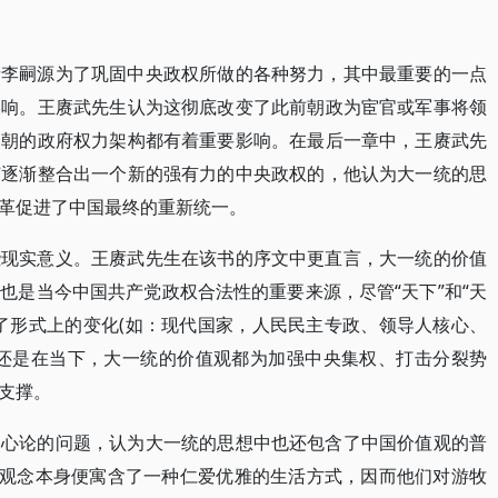
者李嗣源为了巩固中央政权所做的各种努力，其中最重要的一点
影响。王赓武先生认为这彻底改变了此前朝政为宦官或军事将领
宋朝的政府权力架构都有着重要影响。在最后一章中，王赓武先
何逐渐整合出一个新的强有力的中央政权的，他认为大一统的思
革促进了中国最终的重新统一。
些现实意义。王赓武先生在该书的序文中更直言，大一统的价值
也是当今中国共产党政权合法性的重要来源，尽管“天下”和“天
了形式上的变化(如：现代国家，人民民主专政、领导人核心、
去还是在当下，大一统的价值观都为加强中央集权、打击分裂势
支撑。
中心论的问题，认为大一统的思想中也还包含了中国价值观的普
的观念本身便寓含了一种仁爱优雅的生活方式，因而他们对游牧