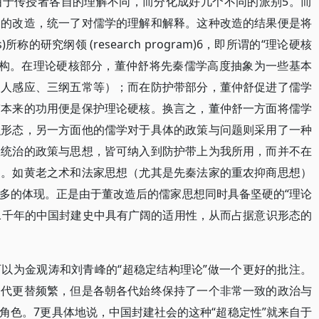
由于传授者各自的理解不同，而分化成好几个不同的派别5。而
斧的改造，统一了对儒学的理解和解释。这种改造的结果便是将
所称的研究纲领 (research program)6，即所谓的“理论硬核
ive belt)结构。在理论硬核部分，董仲舒将先秦儒学高度抽象为一些基本
天人感应、三纲五常等）；而在防护带部分，董仲舒促进了儒学
带本来的功用便是保护理论硬核。换言之，董仲舒一方面将儒学
识形态，另一方面他的儒学对于具体的政策与问题则采用了一种
权统治的政策与思想，皆可纳入到防护带上为我所用，而并不在
家。如黄老之术和法家思想（尤其是先秦法家的重农抑商思想）
多的体现。正是由于董改造后的儒家思想同时具备坚硬的“理论
后二千年的中国封建史中具有广阔的适用性，从而占据意识形态的
以为金观涛和刘青峰的“超稳定结构理论”做一个更好的批注。
朝代更替频繁，但是各朝各代始终保持了一个非常一致的政治与
角色。7更具体地说，中国封建社会的这种“超稳定性”就来自于