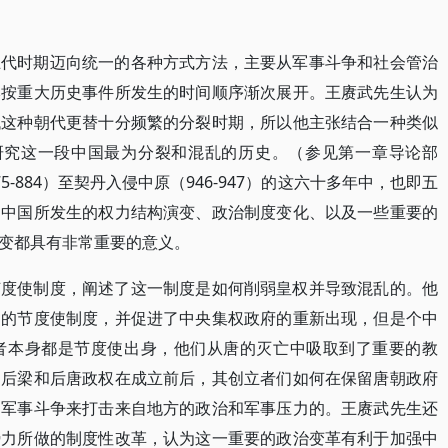
五代时期迈向统一的各种方式方法，主要从军事斗争和社会管治
本按重大历史事件所发生的时间顺序渐次展开。王赓武先生认为
代这种朝代更替十分频繁的分裂时期，所以他主张结合一种类似
分析方法来研究这一段中国最为分裂和混乱的历史。（参见第一章导论部
-884）至契丹入侵中原（946-947）的这六十多年中，也即五
间中国所发生的权力结构演变、政治制度变化、以及一些重要的
变都具有非常重要的意义。
节度使制度，阐述了这一制度是如何削弱皇权并导致混乱的。他
期的节度使制度，并促进了中央集权政府的重新出现，但是个中
者本身都是节度使出身，他们从唐的灭亡中吸取到了重要的教
了后梁和后唐政权在成立前后，其创立者们如何在保留唐朝政府
和军事斗争来打击来自地方的政治和军事压力的。王赓武先生还
势力所做的制度性改革，认为这一重要的政治变革有利于加强中