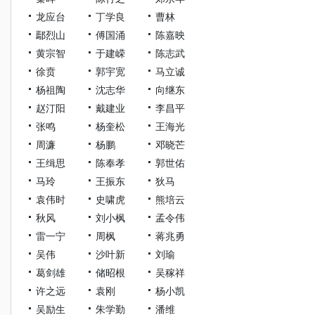
龙应台
丁学良
曹林
鄢烈山
傅国涌
陈嘉映
黄宗智
于建嵘
陈志武
徐贲
郭宇宽
马立诚
杨祖陶
沈志华
向继东
赵汀阳
戴建业
李昌平
张鸣
杨奎松
王海光
周濂
杨鹏
邓晓芒
王缉思
陈奉孝
郭世佑
马玲
王振东
狄马
袁伟时
史啸虎
熊培云
秋风
刘小枫
孟令伟
雷一宁
周枫
蒋兆勇
吴伟
沙叶新
刘瑜
葛剑雄
储昭根
吴稼祥
许之远
袁刚
杨小凯
吴励生
朱学勤
潘维