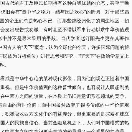
中国古代的君王及臣民长期持有这种自我优越的心态，甚至于晚
仍旧会有“量中华之物力，结与国之欢心”的调调。对于那些愿
中国的帝王们总是热心不已。而那些曾经归化了的周边地区，如
定会发出忠告或劝诫，有时甚至不惜以军事行动以求中华价值观
形中并不是最常采用的手段。当代学者赵汀阳先生更在其著作
中国古人的“天下”概念，认为全球化的今天，许多国际问题的解
与民族为分析单位）进行思考和研究，而“天下”在政治学意义上
界。
可看成是中华中心论的某种现代影像，因为他的观点正随着中国
到重视。但是中华价值观的这种普世倾向，也容易让人联想到美
现在中西方之间的较量，在本质上仍旧是意识形态领域的竞争。
与自由的普世价值；而中国虽然放弃了很多传统的中华价值观
下，积极吸收西方文化中的有益养分，但更重要的是探索和建立
中国人的民族自信心。当前金融危机之下，人们对中国模式的热
映了中西方之间在意识形态领域的较量呢？一个明显的趋势是，