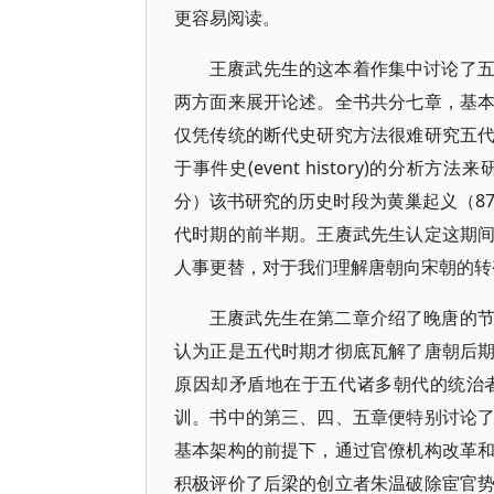
更容易阅读。
王赓武先生的这本着作集中讨论了
两方面来展开论述。全书共分七章，基
仅凭传统的断代史研究方法很难研究五
于事件史(event history)的
分）该书研究的历史时段为黄巢起义（875
代时期的前半期。王赓武先生认定这期
人事更替，对于我们理解唐朝向宋朝的转
王赓武先生在第二章介绍了晚唐的
认为正是五代时期才彻底瓦解了唐朝后
原因却矛盾地在于五代诸多朝代的统治
训。书中的第三、四、五章便特别讨论
基本架构的前提下，通过官僚机构改革
积极评价了后梁的创立者朱温破除宦官