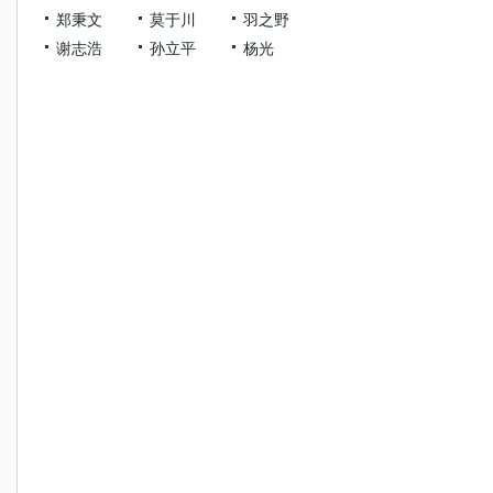
郑秉文
莫于川
羽之野
谢志浩
孙立平
杨光