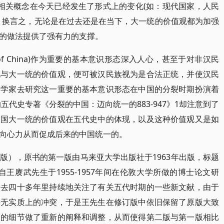
的相关概念在今天已经发生了形式上的变化(如：现代国家，人民
。换言之，无论是在过去还是在当下，大一统的价值观都为加强
的做法提供了强有力的支撑。
s of China)作为重要的基本意识形态深入人心，甚至于对非汉民
化与大一统的价值观，便可被汉民族视为是合法正统，并使汉民
史学家去研究这一重要的基本意识形态在中国的分裂时期扮演着
五代史专著《分裂的中国：迈向统一的883-947》1却注意到了
中国大一统的价值观在五代史中的体现，以及这种价值观又是如
向心力从而促成后来的中国统一的。
版），原书的第一版由马来亚大学出版社于1963年出版，标题
自王赓武先生于1955-1957年间在伦敦大学所做的博士论文研
过去四十多年里持续地关注了有关五代时期的一些新文献，由于
并无实质上的冲突，于是王先生在修订版中依旧保留了原版大致
分的细节做了重新的阐释和调整，从而使得第二版与第一版相比