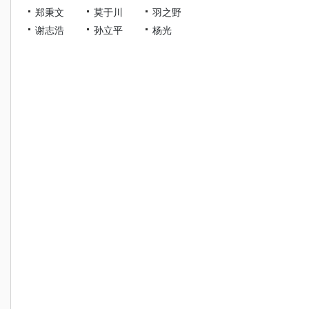
郑秉文
莫于川
羽之野
谢志浩
孙立平
杨光