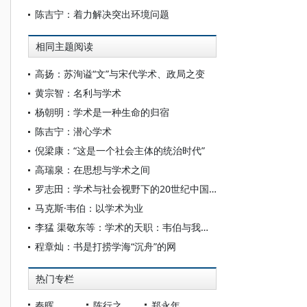
陈吉宁：着力解决突出环境问题
相同主题阅读
高扬：苏洵谥“文”与宋代学术、政局之变
黄宗智：名利与学术
杨朝明：学术是一种生命的归宿
陈吉宁：潜心学术
倪梁康：“这是一个社会主体的统治时代”
高瑞泉：在思想与学术之间
罗志田：学术与社会视野下的20世纪中国史学
马克斯·韦伯：以学术为业
李猛 渠敬东等：学术的天职：韦伯与我们时代的对话
程章灿：书是打捞学海“沉舟”的网
热门专栏
秦晖
陈行之
郑永年