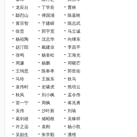
龙应台
丁学良
曹林
鄢烈山
傅国涌
陈嘉映
黄宗智
于建嵘
陈志武
徐贲
郭宇宽
马立诚
杨祖陶
沈志华
向继东
赵汀阳
戴建业
李昌平
张鸣
杨奎松
王海光
周濂
杨鹏
邓晓芒
王缉思
陈奉孝
郭世佑
马玲
王振东
狄马
袁伟时
史啸虎
熊培云
秋风
刘小枫
孟令伟
雷一宁
周枫
蒋兆勇
吴伟
沙叶新
刘瑜
葛剑雄
储昭根
吴稼祥
许之远
袁刚
杨小凯
吴励生
朱学勤
潘维