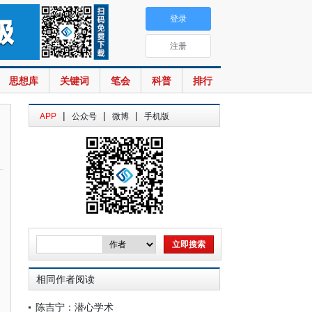
登录
注册
思想库
关键词
笔会
科普
排行
|
|
|
APP
公众号
微博
手机版
相同作者阅读
陈吉宁：潜心学术