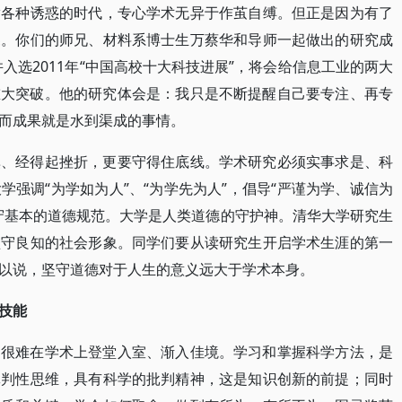
满各种诱惑的时代，专心学术无异于作茧自缚。但正是因为有了
蝶。你们的师兄、材料系博士生万蔡华和导师一起做出的研究成
杂志并入选2011年“中国高校十大科技进展”，将会给信息工业的两大
重大突破。他的研究体会是：我只是不断提醒自己要专注、再专
而成果就是水到渠成的事情。
寞、经得起挫折，更要守得住底线。学术研究必须实事求是、科
强调“为学如为人”、“为学先为人”，倡导“严谨为学、诚信为
守基本的道德规范。大学是人类道德的守护神。清华大学研究生
坚守良知的社会形象。同学们要从读研究生开启学术生涯的第一
以说，坚守道德对于人生的意义远大于学术本身。
技能
，很难在学术上登堂入室、渐入佳境。学习和掌握科学方法，是
批判性思维，具有科学的批判精神，这是知识创新的前提；同时