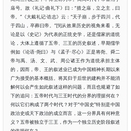
庙号。故《礼记·曲礼下》曰：“措之庙，立之主，曰
帝。”《大戴礼记·诰志》云：“天子崩，步于四川，代
于四山，卒葬曰帝。”[9]从效果历史的视角来看，无
论是以《史记》为代表的正统史学，还是儒家的道统
论，大体上遵循了五帝、三王的历史叙述，早期儒学
例如《论语·尧曰》与《孟子·尽心》正是将尧、舜二
帝与禹、汤、文、武、周公诸王作为道统承担主体
的，因而，帝、王的叙述业已成为中国精神长期以来
广为接受的基本概括。将其归于后世的建构并不能消
解何以会产生如此叙述这样的问题，而且也规避了如
下的追问：五帝时代与三王时代的分界的理据何在？
何以它们构成了两个时代？对于“中国史”特别是中国
政治史或天下政治的成立而言，这一分界具有何种意
义？五帝被独立于三王，作为一个独立历史阶段叙述
的依据何在？