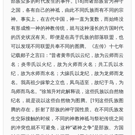
部族众多的时代发生的事件。[18]而诸部族皆为神守
之国，各有自己的神祗，由此不同氏族而有不同的宗
神。事实上，在古代中国，神一直为复数，而始终没
有形成惟一神的神教传统，就与这种漫长的方国时代
的历史状况有关。即便是在高于氏族的部落联盟，也
可以发现不同联盟共奉不同的图腾。《左传》十七年
记载郯子之言曰：“昔者黄帝氏以云纪，故为云师而云
名；炎帝氏以火纪，故为火师而火名；共工氏以水
纪，故为水师而水名；大皞氏以龙纪，故为龙师而龙
名。我高祖少皞挚之立也，凤鸟适至，故纪于鸟，为
鸟师而鸟名。”徐旭升对此解释说，这些氏族以自然物
纪名，就是说以这些自然物为图腾。[19]这些氏族图
腾的存在，折射了部族的神守国性质。在不同氏族发
生交际接触的时候，不同的神教神祗与祭祀传统之间
的冲突也就不可避免，这种“诸神之争”是部族、方国