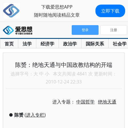
下载爱思想APP
立即下载
随时随地阅读精品文章
登录
注册
首页
法学
经济学
政治学
国际关系
社会学
陈赟：绝地天通与中国政教结构的开端
选择字号：
大
中
小
本文共阅读 4841 次 更新时间：
2010-12-24 22:33
进入专题：
中国哲学
绝地天通
●
陈赟
(
进入专栏
)