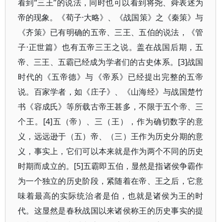
看到“三王”的说法，同时也可以看到将尧、舜表述为
帝的现象。《荀子·大略》、《战国策》之《秦策》与
《齐策》已有明确的五帝、三王、五伯的说法，《管
子·正世篇》也有五帝三王之说。盖在战国后期，五
帝、三王、五霸已经成为学者们的古史体系。[3]战国
时代的《五帝德》与《帝系》已经提出完整的五帝
说。百家学者，如《庄子》、《山海经》与战国楚竹
书《容成氏》等所载古帝王甚多，不限于五个帝、三
个王。[4]五（帝）、三（王），作为确切数字的意
义，远远逊于（五）帝、（三）王作为历史分期的意
义，事实上，它们可以本来就是作为两个不同的历史
时期而成立的。[5]五霸即五伯，显然是指诸侯争霸作
为一个独立的历史阶段，紧随着在帝、王之后，它意
味着最高的实际统治者是伯，也就是诸侯为王的时
代。这显然是春秋战国以来诸侯称王的历史事实的提