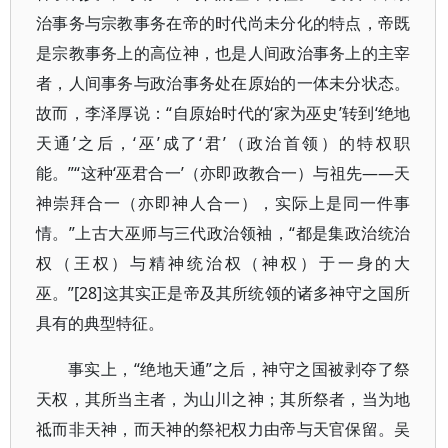
治事务与宗教事务在帝的时代尚未分化的特点，帝既
是宗教事务上的高位神，也是人间政治事务上的主宰
者，人间事务与政治事务处在原始的一体未分状态。
故而，李泽厚说：“自原始时代的‘家为巫史’转到‘绝地
天通’之后，‘巫’成了‘君’（政治首领）的特权职
能。”“这种‘巫君合一’（亦即政教合一）与祖先——天
神崇拜合一（亦即神人合一），实际上是同一件事
情。”上古大巫师与三代政治领袖，“都是集政治统治
权（王权）与精神统治权（神权）于一身的大
巫。”[28]这其实正是帝及其所统领的诸多神守之国所
具有的典型特征。
事实上，“绝地天通”之后，神守之国被剥夺了祭
天权，其所当主者，为山川之神；其所祭者，当为地
祗而非天神，而天神的祭祀权力由帝与天官保留。吴