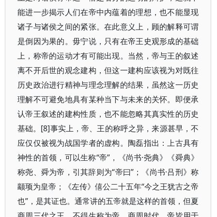
能进一步揭示人们在帝中内蕴着的理想，也不能显现
诸子与诸侯之间的紧张。在此意义上，顾的解释可谓
是倒因为果的。毋宁说，只有在帝王史观形成的基础
上，称帝的运动才有可能出现。当然，帝与王的叙述
离不开后世的观念建构，但这一建构应该视为对既往
历史政治进行精神与理念理解的结果，虽然这一历史
理解不可避免地具有某种当下与未来的关怀。即便承
认帝王叙述的建构性质，也不能忽略其真实性的历史
基础。[8]事实上，帝、王的称呼之异，来源甚早，不
应仅仅被视为战国学者的虚构。陶磊指出：上古具有
神性的首领，可以生称“帝”，《尚书·尧典》《舜典》
称尧、舜为帝，引其辞则为“帝曰”；《尚书·吕刑》称
颛顼为皇帝；《左传》僖公二十五年“今之王犹古之帝
也”，是其证也。通常讲的五帝就是这样的首领，但夏
商周三代之王，不得生称为帝。商周时代，帝皆用于