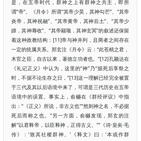
是，在五帝时代，群神之上有群神之共主，即所
谓“帝”。《月令》所谓“其帝少昊，其神勾芒”、“其帝
炎帝，其神祝融”、“其帝黄帝，其神后土”、“其帝少
皥，其神蓐收”、“其帝颛顼，其神玄冥”的叙述还保留
着这种政教结构：[11]帝与神并列，且两者之间存在
一定的统属关系。郑玄注《月令》云：“此苍精之君，
木官之臣，自古以來，著徳立功者也。”[12]孔颖达在
《礼记正义》中认为，这里的“神”乃“据死后享祭之
时，不据不论生存之日，”[13]这一理解已经完全被置
于三代及其以后语境中来了，可谓是三代历史在五帝
语境中的误置。事实上，俞樾在《群经评议》中指
出：“《正义》所说，非古义也”“然则神之名，不必据
死后而称之也。”另一方面，俞樾发现，郑玄的注
解“以君释帝，以臣释神，正得古义。”“《诗·皇矣·毛
传》：‘致其社稷群神。’《释文》曰：‘本或作群