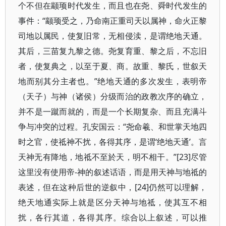
个不但在颛顼时代发生，而且也在尧、舜时代发生的
事件：“颛顼受之，乃命南正重司天以属神，命火正黎
司地以属民，使复旧常，无相侵渎，是谓绝地天通。
其后，三苗复九黎之德。尧复育重、黎之后，不忘旧
者，使复典之，以至于夏、商。故重、黎氏，世叙天
地而别其分主者也。”绝地天通的多次发生，表明帝
（天子）与神（诸侯）分级而治的政教次序的确立，
并不是一蹴而就的，而是一个长期复杂、而且充满斗
争与冲突的过程。孔安国云：“尧命羲、和世掌天地四
时之官，使祗神不扰，各得其序，是谓‘绝地天通’。言
天神无有降地，地祗不至於天，明不相干。”[23]尽管
这里没有使用帝-神的叙述话语，而是用天神与地祗的
表述，但在这种后世的逆叙中，[24]仍然可以理解，
绝天地通实际上就是区分天神与地祗，使其互不相
扰，各行其道，各得其序。综合以上叙述，可以推