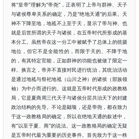
将“皇帝”理解为“帝尧”，正表明了上帝与群神、天子
与诸侯尊卑关系的确定，乃是“绝地天通”的后果。天
神不下降至地，地祗不上至于天，显示了帝与神、也
就是后世所谓的天子与诸侯，在五帝时代所形成的基
本分工。虽然帝在这一分工中被赋予了总体上的统摄
地位，但它不是全能性的，而限于天的、不降于地
的，有其特定官能，正如群神的功能也被做了限定一
样。换言之，帝并不直接对民进行统治，其统治活动
是通过地祗与祭祀地祗（山川之神）的诸侯（部族领
袖）为中介而进行的。这就是五帝时代形成的政教格
局，它是夏商周三代天子与诸侯分层共治天下的封建
政治结构的先导。不论是颛顼，还是帝尧，都在致力
于这一政教格局的确定，所以在绝地天通的叙述中，
有“以至于夏、商”的说法。这一政教格局的确定无疑
是五帝时代最为重要的历史事件。首先致力于这一秩