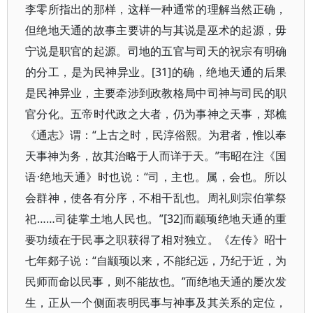
李零所指出的那样，这样一种通常的理解当然正确，
但绝地天通的故事主要讲的与其说是巫术的起源，毋
宁说是职官的起源。司地的五官与司天的祝宗有明确
的分工，是为民神异业。[31]的确，绝地天通的后果
是民神异业，主要牵涉到政教格局中司神与司民的职
官分化。五帝时代政之大者，仍为事神之天事，郑樵
《通志》谓：“上古之时，民淳俗熙。为君者，惟以奉
天事神为务，故其治略于人而详于天。”韦昭在注《国
语·绝地天通》时也说：“司，主也。属，会也。所以
会群神，使各有分序，不相干乱也。周礼则宗伯掌祭
祀……司徒掌土地人民也。”[32]而颛顼绝地天通的重
要功绩在于民事之职获得了相对独立。《左传》昭十
七年郯子说：“自颛顼以来，不能纪远，乃纪于近，为
民师而命以民事，则不能故也。”而绝地天通的屡次发
生，正从一个侧面表明民事与神事及其关系的定位，