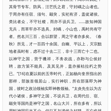
其骨节专车。防风，汪芒氏之君，守封嵎之山者也。
于周亦有任宿、须句、颛臾，实祀有济，盖佌诸侯。
类比者众，不守社稷，而亦不设兵卫。……故知神国
无兵，而草牢亦不选具。封嵎，小山也，禹时尚有守
者。然名川三百，合以群望，周之守者亦多矣。《春
秋》所见，才一百四十余国。自幽、平以上，灭宗黜
地者虽时有，虑不过十去二三，非十三而亡十二也。
以神守之国，营于禨祥，不务农战，亦尠与公侯好
聘，故方策不能具。及其见并，盖亦摧枯拉朽之势
已。”[16]在夏以前的五帝时代，正如杨向奎所指出的
那样，部族首领居山，实行神职，所在部落即为神
国，彼时之政治领袖实即神教领袖。“太炎先生以为古
代小诸侯，多神守之国，不设兵卫，在周代任、宿、
颛臾等国尚是神守之国，名山大川，所在多有，所以
周时神国应当不少，但引不与诸侯之好聘，灭亡也就