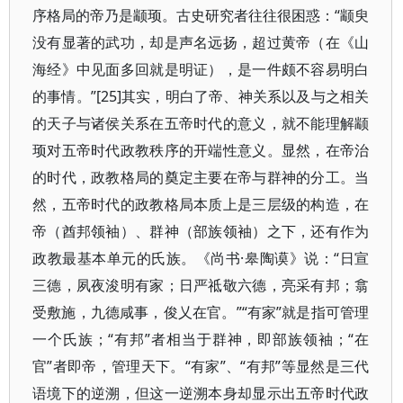
序格局的帝乃是颛顼。古史研究者往往很困惑：“颛臾
没有显著的武功，却是声名远扬，超过黄帝（在《山
海经》中见面多回就是明证），是一件颇不容易明白
的事情。”[25]其实，明白了帝、神关系以及与之相关
的天子与诸侯关系在五帝时代的意义，就不能理解颛
顼对五帝时代政教秩序的开端性意义。显然，在帝治
的时代，政教格局的奠定主要在帝与群神的分工。当
然，五帝时代的政教格局本质上是三层级的构造，在
帝（酋邦领袖）、群神（部族领袖）之下，还有作为
政教最基本单元的氏族。《尚书·皋陶谟》说：“日宣
三德，夙夜浚明有家；日严祗敬六德，亮采有邦；翕
受敷施，九德咸事，俊乂在官。”“有家”就是指可管理
一个氏族；“有邦”者相当于群神，即部族领袖；“在
官”者即帝，管理天下。“有家”、“有邦”等显然是三代
语境下的逆溯，但这一逆溯本身却显示出五帝时代政