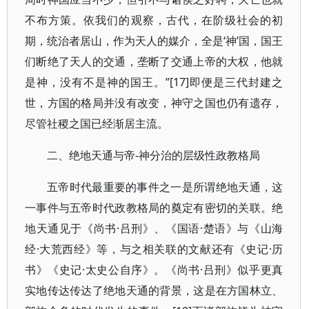
不布方策。依我们的观察，古代，在阶级社会的初
期，统治者居山，作为天人的媒介，全是‘神’国，国王
们断绝了天人的交通，垄断了交通上帝的大权，他就
是神，没有不是神的国王。”[17]即便是三代封建之
世，方国的格局并没有改变，神守之国也仍有遗存，
尽管社稷之国已经渐居主流。
二、绝地天通与帝-神分治的层级性政教格局
五帝时代最重要的事件之一是所谓绝地天通，这
一事件与五帝时代政教格局的奠定有密切的关联。绝
地天通见于《尚书·吕刑》、《国语·楚语》与《山海
经·大荒西经》等，与之相关联的文献还有《史记·历
书》《史记·太史公自序》。《尚书·吕刑》似乎更真
实地传达传达了绝地天通的背景，这是在方国林立、