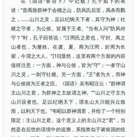
在《国语·鲁语下》中记载了孔子如下的表
述：“昔禹致群神于会稽之山，防风氏后至，禹杀而戮
之，……山川之灵，足以纪纲天下者，其守为神；社
稷之守者，为公侯。皆属于王者。”当有人问“防风何
守？”时，孔子回答说：“汪罔氏之君也，守封、禺之
山者也，为釐姓。在虞、夏、商为汪罔，於周为长
翟，今谓之大人。”[10]显然，这里有两个方面的内容
值得注意：一方面，神与公侯，皆为“守”：一者守山
川之灵，一则守社稷。另一方面，“王”者为大，而神
与公侯俱为王者之臣。《国语》吴韦昭注云：“群神谓
主山川之君，为群神之主故谓之神。”“山川之守主为
山川设者也。足以纪纲天下，谓名山大川能兴云致
雨，以利天下也。”韦昭以群神谓君，并给了一个特别
限定：主山川之君。这个意义上的主山川之“君”，当
然是在后世的语境中的追溯，系指类似于诸侯国的统