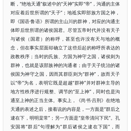
断，“绝地天通”叙述中的“天神”实即“帝”，沟通的主体
对应着后世所谓的“天子”；地祗实即部族方国之神，
即《国语·鲁语》所谓的主山川的群神，对应的沟通主
体即后世所谓的诸侯国君。尽管五帝时代并没有天子
与诸侯（国君）的称呼，甚至也许没有天与地的概
念，但在事实层面却确立了这些后起的称呼所表达的
政教秩序；当时的氏族、方国为神守之国，诸侯则为
群神，也就是该部族神的沟通者；由于天子统治的诸
侯国为神守之国，因而其群臣则为“群神”，故而天子
以“帝”为名，表明它既是超越“群神”并对群神主导的
地方性秩序进行规整、调节的“至上神”，同时也是沟
通至上神的正当主体。事实上，《尚书·吕刑》在绝地
天通的表述之后，接着说的内容是，一方面是“群后之
逮在下，明明棐常”；另一方面是“皇帝清问下民”。孔
安国将“群后”句理解为“群后诸侯之逮在下国”，而