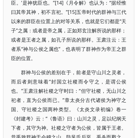
臣。’是神犹臣也。”[14]《月令解》也认为：“据经惟
曰其帝其神，初不言祀。”[15]五帝时代的群神与三代
以来的群臣在位置上的对等关系，也就是它们都是“天
子”之属：或者是帝之属，正如郑玄注解所说的那样；
或者是王者之属，如孔子所说的那样。王肃注云：王
者系“神与公侯之属也”，也表明了群神作为帝王之群
臣的位置。
群神与公侯的差别在于，前者是守山川之灵者，
而后者则意味着“封国立社稷而令守之，是谓公侯
也。”王肃注解社稷之守时曰：“但守社稷，无山川之
祀者，直为公侯而已。”章太炎分古代诸侯为神守之
国、守社稷之国两种类型。《太炎文录初编》卷一
《封建考》云：“《鲁语》曰：山川之灵，足以纪纲天
下者，其守为神。社稷之守者为公侯，皆属于王者。
昔禹致群神于会稽之山，防风氏后至，禹杀而戮之，