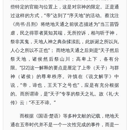
些特定的官能与位置上，这是对宗神的限定。正是通
过这样的方式，“帝”达到了“序天地”的活动。蔡沈注
《尚书·吕刑》将绝地天通之前状态描述为“当三苗昏
虐，民之得罪者莫知其端，无所控诉，相与听于神，
祭非其鬼，天地人神之典杂揉渎乱，此妖诞之所以兴,
人心之所以不正也”； 而绝地天通之后则是“天子然后
祭天地，诸侯然后祭山川；高卑上下，各有分
限。”[22]这一解释的要点是厘定了上帝（天子）与群
神（诸侯）的尊卑秩序。许慎在《说文解字》中
说，“帝，谛也，王天下之号也”，应是有充分根据
的。而所谓谛，是“天子”专享的祭天之礼。故《礼·大
传》云：“不王不谛。”
而根据《国语·楚语》等多种文献的记载，绝地天
通在五帝时代并不是一个一次性完成的事件，而是一