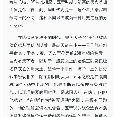
炼与总结。[6]与此相应，五帝时期，最高的天命承担
主体是帝，夏、商、周时代则是王。这个看法暗寓着
帝与王的不同，这种不同最终成为一种历史过程的分
期意识。
在诸侯纷纷称王的时代，曾为天子的“王”已被诸
侯窃据从而贬值以后，最高天命主体——天子就得别
寻命名，于是，秦、齐曾于公元前288年相约称帝，
自命有天下者，以别于一般意义上的诸侯王以及已经
名存实亡的周天王。这样一个事件，与帝、王的历史
叙事密切相关，顾颉刚因此认为，五帝之说是在战国
称“帝”运动中出现的，他进而断言以帝理解尧舜时
代，以王理解夏商周时代，是战国人的“造伪”。[7]但
他把这一“造伪”作为“称帝运动”之因，是极有问题
的。他的理解逻辑地包含着，五帝说的观念造伪本质
上是对诸侯称帝这一僭越名分的运动的辩护，这就不