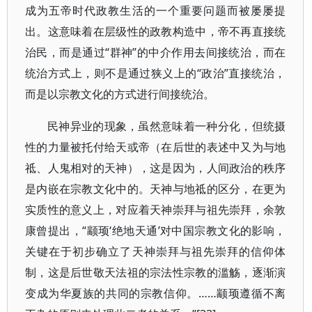
成为五帝时代政教生活的一个重要问题而被屡屡提
出。这意味着在层级性的政教构造中，帝不再直接统
治民，而是通过“群神”的中介作用去间接统治，而在
统治方式上，则不是通过狭义上的“政治”直接统治，
而是以宗教文化的方式进行间接统治。
民神异业的现象，虽然意味着一种分化，但统摄
性的力量被托付给天或帝（在后世的表述中又为与地
祗、人鬼相对的天神），这是因为，人间政治的秩序
是内嵌在宗教文化中的。天神与地祗的区分，在更为
实质性的意义上，对应着天神崇拜与祖先崇拜，余敦
康曾提出，“颛顼‘绝地天通’对中国宗教文化的影响，
关键在于初步确立了天神崇拜与祖先崇拜的信仰体
制，这是后世敬天法祖的宗法性宗教的滥觞，逐渐演
变成为华夏族的共同的宗教信仰。……颛顼遵循不离