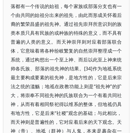
落都有一个传说的始祖，每个家族或部落分支也有一
个由共同的始祖分出来的祖先，由此而形成关怀着后
裔的繁荣昌盛的祖先神。通过祖先崇拜所意识到的族
类本质只具有民族的或种族的特殊的意义，而不具有
普遍的人类的意义。而天神崇拜则对应着部落联合
体，它意味着将各种纷岐繁复的自然崇拜整理成一个
系统，通过构想出一个至上神、而后以此至上神来统
帅各氏族、部落的祖先神的结果。[34]作为地祗系统
最主要构成要素的祖先神，是地方性的，它是后来宗
法之统的滥觞；地祗在政教功能上则是“祖先神”的扩
大，将崇奉不同祖先神的氏族联合为一个有着共同社
神，从而有着相同祭祀得以维系的整体，但地祗仍具
有地方性，它是后来“社稷”观念的基础；与此相比，
而天神则是普遍性的，它对应着后来的天下观念。天
神（帝）、地祗（群神）与人鬼，本来是裹杂在一