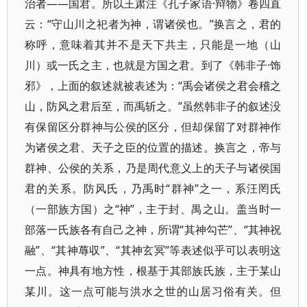
治者——国君。所以王肃注《孔子家语·辩物》卷四直
云：“守山川之祀者为神，谓诸侯也。”换言之，君的
称呼，意味着其并不是天下共主，只能是一地（山
川）或一氏之主，也就是方国之君。到了《韩非子·饰
邪》，上面的叙述就被表述为：“禹会诸侯之君会稽之
山，防风之君后至，而禹斩之。”虽然韩非子的叙述没
有保留区分群神与公侯的区分，但却保留了对群神作
为诸侯之君、天子之臣的位置的描述。换言之，帝与
群神、公侯的关系，乃是周代意义上的天子与诸侯国
君的关系。防风氏，乃禹时“群神”之一，系汪罔氏
（一部族方国）之“神”，主于封、禺之山。盖当时一
部落一氏族各有自己之神，所谓“其神勾芒”、“其神祝
融”、“其神蓐収”、“其神玄冥”等表述似乎可以表明这
一点。神具有地方性，根基于其部族氏族，主于某山
某川。这一点可能与洪水之世的山居习俗有关。但