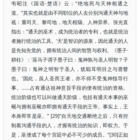
韦昭注《国语·楚语》云：“绝地民与天神相通之
道。”其实也就是由不同职位的人去分别沟通天神与地
祗：重司天、黎司地，地天相隔、人神异界。张光直
指出：“通天的巫术，成为统治者的专利，也就是统治
者施行统治的工具。‘天’是智识的源泉，因此通天的人
是先知先觉的，拥有统治人间的智慧与权利。《墨子·
耕柱》：‘巫马子谓子墨子曰：鬼神孰与圣人明智？子
墨子曰：鬼神之明智于圣人，犹聪耳明目之与聋瞽
也。’因此，虽人圣而王者，亦不得不受鬼神指导行
事。……占有通达祖神意旨手段的便有统治的资格。
统治阶级也可以叫做通天阶级，包括有通天本事的巫
觋与拥有巫觋亦即拥有通天手段的王帝。事实上，王
本身即常是巫。” [29]“自天地交通断绝之后，只有控
制着沟通手段的人，才握有统治的知识，即权力。于
是，巫便成了每个宫廷中必不可少的成员。”[30]正如