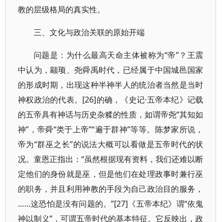
教的层级格局的真实性。
三、文化与政治关联的原始开端
问题是：为什么最高天命主体被称为“帝”？王震
中认为，颛顼、尧舜禹时代，已经属于中国城邑国家
的形成时期，出现这种半神半人的统治者当然是当时
神权政治的代表。[26]的确，《史记·五帝本纪》记载
的五帝具有神话与历史杂糅的性质，如谓帝尧“其知如
神”，帝舜“类于上帝”“遍于群神”等等。陈梦家所说，
帝为“群巫之长”的说法大概可以看做是五帝时代的状
况。童恩正指出：“虽然根据现有资料，我们还难以断
定他们的身份就是巫，但是他们在处理政事时兼行巫
的职务，并且利用神教的手段为自己政治目的服务，
……这恐怕是没有问题的。”[27]《五帝本纪》谓“依鬼
神以制义”，可谓五帝时代的基本特征。它反映出，政