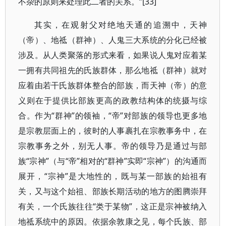
不杂的原则来处理此二者的关系。”[33]
其实，在观射父对绝地天通的追溯中，天神
（帝）、地祗（群神）、人鬼三大系统的分化已经被
涉及。从人类聚落的形式来看，如果说人鬼对应着某
一拥有共同祖先的氏族群体，那么地祗（群神）就对
应着由若干氏族群体整合的部族，而天神（帝）的意
义则在于提供比部族更高的政教结构体的统摄与综
合。作为“群神”的领袖，“帝”对部族的领导也更多地
是宗教层面上的，彼时的人事裹扎在宗教事务中，在
宗教事务之外，别无人事。帝的领导乃是通过与部
族“宗神”（与“帝”相对的“群神”实即“宗神”）的沟通而
展开，“宗神”是大地性的，既与某一部族的始祖有
关，又与这个始祖、部族长期活动的地方的图腾崇拜
有关，一个氏族往往“类于某物”，这正是宗神被纳入
地祗系统中的原因。依据余敦康之见，每个氏族、部