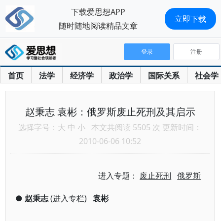
下载爱思想APP
立即下载
随时随地阅读精品文章
登录
注册
首页
法学
经济学
政治学
国际关系
社会学
赵秉志 袁彬：俄罗斯废止死刑及其启示
选择字号：
大
中
小
本文共阅读 5505 次 更新时间：
2010-06-06 10:52
进入专题：
废止死刑
俄罗斯
●
赵秉志
(
进入专栏
)
袁彬