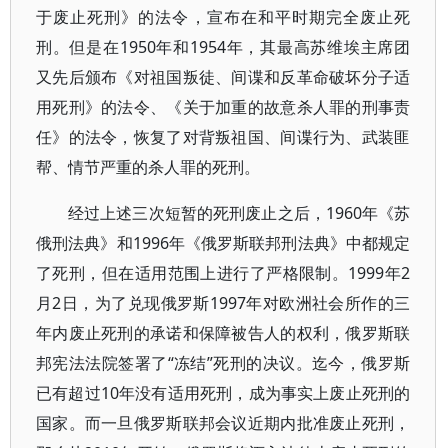
于废止死刑》的法令，宣布在和平时期完全废止死
刑。但是在1950年和1954年，其最高苏维埃主席团
又先后颁布《对祖国叛徒、间谍和反革命破坏分子适
用死刑》的法令、《关于加重的故意杀人罪的刑事责
任》的法令，恢复了对背叛祖国、间谍行为、武装匪
帮、情节严重的杀人罪的死刑。
经过上述三次短暂的死刑废止之后，1960年《苏
俄刑法典》和1996年《俄罗斯联邦刑法典》中都规定
了死刑，但在适用范围上进行了严格限制。1999年2
月2日，为了兑现俄罗斯1997年对欧洲社会所作的三
年内废止死刑的承诺和保障被告人的权利，俄罗斯联
邦宪法法院签署了“冻结”死刑的决议。迄今，俄罗斯
已有超过10年没有适用死刑，成为事实上废止死刑的
国家。而一旦俄罗斯联邦会议近期内批准废止死刑，