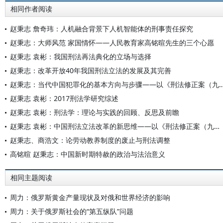
相同作者阅读
赵秉志 詹奇玮：人机融合背景下人机智能体的刑事责任探究
赵秉志：大师风范 家国情怀——人民教育家高铭暄先生的三个心愿
赵秉志 袁彬：我国刑法再法典化的立场与选择
赵秉志：改革开放40年我国刑法立法的发展及其完善
赵秉志：当代中国犯罪化的基本方向与步骤——以《刑法修
赵秉志 袁彬：2017刑法学研究综述
赵秉志 袁彬：刑法学：理论与实践的回顾、反思及前瞻
赵秉志 袁彬：中国刑法立法改革的新思维——以《刑法修正案（九）》为中心
赵秉志、商浩文：论劳动教养制度的废止与刑法调整
高铭暄 赵秉志：中国新时期特赦的政治与法治意义
相同主题阅读
周力：俄罗斯黄金产量现状及对俄和世界经济的影响
周力：关于俄罗斯社会的“第五纵队”问题