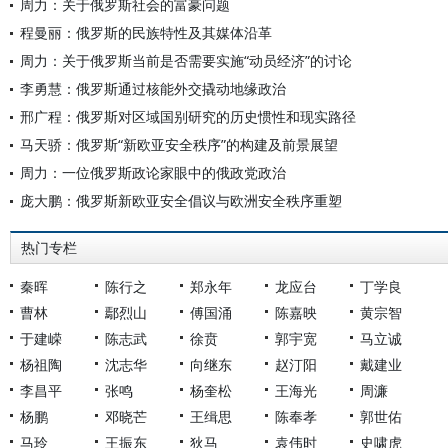
周力：关于俄罗斯社会的富豪问题
程曼丽：俄罗斯的民族特性及其媒体沿革
周力：关于俄罗斯当前是否需要实施“动员经济”的讨论
李勇慧：俄罗斯通过核能外交撬动地缘政治
邢广程：俄罗斯对区域国别研究的历史惯性和现实路径
马天骄：俄罗斯“新欧亚安全秩序”的构建及前景展望
周力：一位俄罗斯政论家眼中的俄政党政治
庞大鹏：俄罗斯新欧亚安全倡议与欧洲安全秩序重塑
热门专栏
秦晖
陈行之
郑永年
龙应台
丁学良
曹林
鄢烈山
傅国涌
陈嘉映
黄宗智
于建嵘
陈志武
徐贲
郭宇宽
马立诚
杨祖陶
沈志华
向继东
赵汀阳
戴建业
李昌平
张鸣
杨奎松
王海光
周濂
杨鹏
邓晓芒
王缉思
陈奉孝
郭世佑
马玲
王振东
狄马
袁伟时
史啸虎