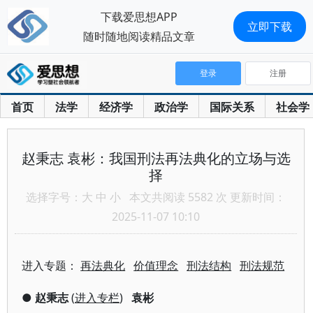
下载爱思想APP
立即下载
随时随地阅读精品文章
登录
注册
首页
法学
经济学
政治学
国际关系
社会学
赵秉志 袁彬：我国刑法再法典化的立场与选
择
选择字号：
大
中
小
本文共阅读 5582 次 更新时间：
2025-11-07 10:10
进入专题：
再法典化
价值理念
刑法结构
刑法规范
●
赵秉志
(
进入专栏
)
袁彬