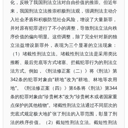
化，反映了我国刑法立法对自由价值的推崇。但近年
来，我国刑法立法推崇积极刑法观，强调刑法主动介
入社会矛盾和积极防范社会风险，增设了大量新罪，
并对原有犯罪进行了不小的调整，导致刑法立法向秩
序价值的偏向明显。这些调整，除了完全针对新的独
立法益增设新罪外，表现为三个显著的立法现象：
（1）堵截性刑法立法。堵截性刑法立法是采用类比
推断、最后兜底等方式堵塞、拦截犯罪行为的刑法立
法方式。例如，《刑法修正案（二）》将《刑法》第
342条的犯罪对象由“耕地”改为“耕地、林地等农用
地”。《刑法修正案（四）》第6条将《刑法》第344
条的犯罪对象由“珍贵树木”改为“珍贵树木或者国家重
点保护的其他植物”。堵截性刑法立法通过不同层次的
兜底式规定极大地扩张了刑法的入罪范围，彰显了刑
法的秩序价值。（2）截短性刑法立法。截短性刑法