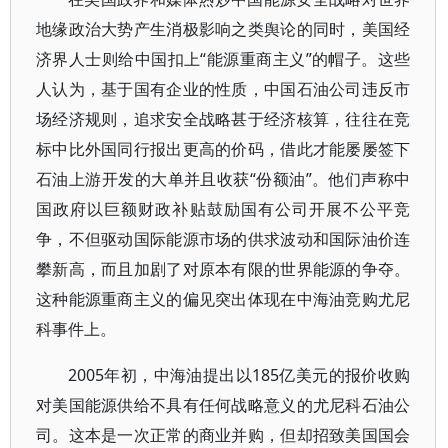
地缘政治大势产生消极影响之类舆论的同时，美国经
济界人士则给中国扣上“能源重商主义”的帽子。这些
人认为，基于国有企业的性质，中国石油公司违反市
场经济规则，追求安全战略甚于经济核算，往往在竞
标中比外国同行报出更高的价码，借此才能屡屡签下
石油上游开发的大单并且收获“份额油”。他们声称中
国政府以巨额财政补贴鼓励国有公司开展不公平竞
争，不但驱动国际能源市场的供求波动和国际油价连
攀新高，而且加剧了对原本有限的世界能源的争夺。
这种能源重商主义的偏见突出体现在中海油竞购尤尼
科事件上。
2005年初，中海油提出以185亿美元的报价收购
对美国能源供给不具有任何战略意义的尤尼科石油公
司。这本是一次正常的商业并购，但却招致美国国会