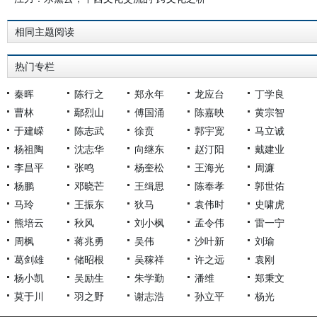
相同主题阅读
热门专栏
秦晖
陈行之
郑永年
龙应台
丁学良
曹林
鄢烈山
傅国涌
陈嘉映
黄宗智
于建嵘
陈志武
徐贲
郭宇宽
马立诚
杨祖陶
沈志华
向继东
赵汀阳
戴建业
李昌平
张鸣
杨奎松
王海光
周濂
杨鹏
邓晓芒
王缉思
陈奉孝
郭世佑
马玲
王振东
狄马
袁伟时
史啸虎
熊培云
秋风
刘小枫
孟令伟
雷一宁
周枫
蒋兆勇
吴伟
沙叶新
刘瑜
葛剑雄
储昭根
吴稼祥
许之远
袁刚
杨小凯
吴励生
朱学勤
潘维
郑秉文
莫于川
羽之野
谢志浩
孙立平
杨光