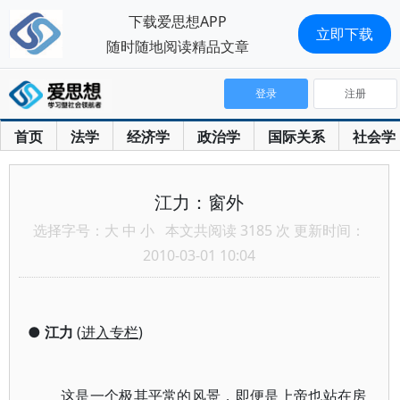
下载爱思想APP
立即下载
随时随地阅读精品文章
登录
注册
首页
法学
经济学
政治学
国际关系
社会学
江力：窗外
选择字号：
大
中
小
本文共阅读 3185 次 更新时间：
2010-03-01 10:04
●
江力
(
进入专栏
)
这是一个极其平常的风景，即便是上帝也站在房