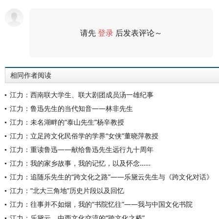
请先
登录
后发表评论～
评论
相同作者阅读
江力：西南联大学生、联大剧团成员汤一雄纪事
江力：鲁迅先生的当代知音——林非先生
江力：未名湖畔的“泰山先生”杨辛教授
江力：立足跨文化民俗学的学界“女侠”董晓萍教授
江力：重读鲁迅——献给鲁迅先生远行九十周年
江力：我的家乡故事，我的记忆，以及怀念……
江力：追随乐先生的“跨文化之路”——乐黛云先生与《跨文化对话》
江力：“北大三角地”历史片段以及回忆
江力：往事并不如烟，我的“书院忆往”——我与中国文化书院
江力：乐黛云，中西文化交流的“跨文化之桥”