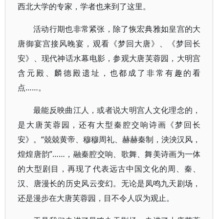
西北大学的专家，学者也来到了这里。
活动行期也非常紧张，除了恢宏典雅如皇宫的大
唐御宴宫接风晚宴，观看《梦回大唐》、《梦回长
安》、现代神话水幕电影，参观大唐芙蓉园，大明宫
含元殿、麟德殿遗址，也都成了非常有趣的看
点……。
最能反映曲江人，或者说大明宫人文化理念的，
是大唐芙蓉园，还有大型秦腔交响诗画《梦回长
安》。“兢兢黄帝、穆穆周礼、赫赫秦制，泱泱汉风，
煌煌唐韵”……，融秦腔交响、歌舞、舞美诗画为一体
的大型剧目，再现了代表远古中国文化的周、秦、
汉、唐漫长的历史风云变幻。无论是凤鸣九天剧场，
还是漫步在大唐芙蓉园，目不令人叹为观止。