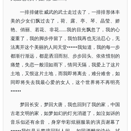
一排排健壮威武的武士走过去了，一排排形体丰
美的少女们飘过去了，荷、露、亭、琴、晶莹、娇
艳、俏丽、若花、非花……我的目光飘忽了，我的心
凝重了，我的脚步停留了，我怕我再也无法忍心，无
法离开这个美丽的人间天堂••••••我知道，我的每一步
都渐行渐远，都是洒泪而别、步步回头、依依惜别的
痛楚，失恋一般泪如雨下，情同天隔，我爱上了这片
土地，又恨这片土地，而我即将离去，难分难舍，如
同即将失去我最心爱的女人，这个世界将不再明亮
••••••
梦回长安，梦回大唐，我也回到了我的家，中国
古老文明的家，如梦如幻的灯光消逝了，如泣如诉的
音乐似还有余音 ，身穿华彩炫丽服装的演员谢幕了
••••••我似是从梦境回到人间 ，如同酒醉的诗仙，拭