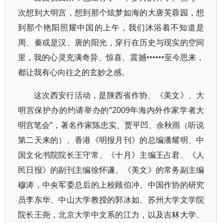
次想到大明宫，想到那个炫梦如海的大唐芙蓉园，想
到那个艳阳照耀中国的上午，我们沐浴着不知道是
周、秦或是汉、唐的阳光，穿行在历史与现实的空间
里，我的心灵充满奇异、惊喜、震撼••••••至今思来，
都让我有心向往之的玄妙之感。
这次西安行活动，是陕西省作协、《美文》、大
明宫保护办的约请举办的“2009年海内外作家学者大
明宫笔会”，著名作家陈忠实、贾平凹、余秋雨（听说
第二天来的）、香港《明报月刊》的总编潘耀明、中
国文化书院院长王守常、《十月》主编王占君、《人
民日报》的副刊主编徐怀谦、《美文》的常务副主编
穆涛，中央军委总后的上校顾伯冲、中国作协的研究
员李东华、中山大学教授的郭冰如、苏州大学文学院
院长王尧，北京大学中文系的江力，以及吉林大学、