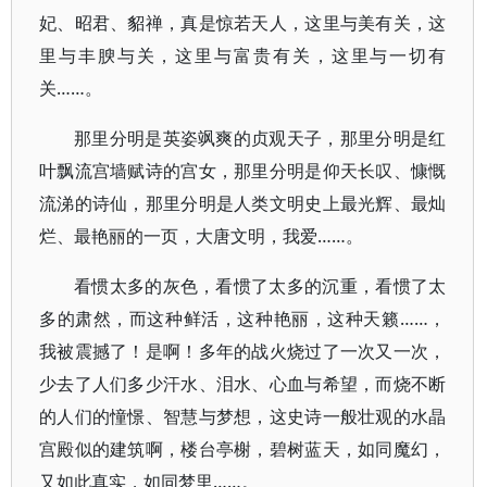
妃、昭君、貂禅，真是惊若天人，这里与美有关，这
里与丰腴与关，这里与富贵有关，这里与一切有
关……。
那里分明是英姿飒爽的贞观天子，那里分明是红
叶飘流宫墙赋诗的宫女，那里分明是仰天长叹、慷慨
流涕的诗仙，那里分明是人类文明史上最光辉、最灿
烂、最艳丽的一页，大唐文明，我爱……。
看惯太多的灰色，看惯了太多的沉重，看惯了太
多的肃然，而这种鲜活，这种艳丽，这种天籁……，
我被震撼了！是啊！多年的战火烧过了一次又一次，
少去了人们多少汗水、泪水、心血与希望，而烧不断
的人们的憧憬、智慧与梦想，这史诗一般壮观的水晶
宫殿似的建筑啊，楼台亭榭，碧树蓝天，如同魔幻，
又如此真实，如同梦里……。