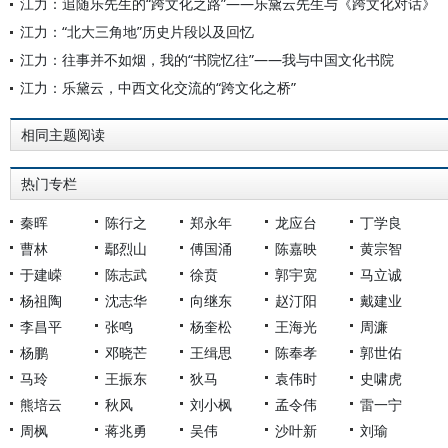
江力：追随乐先生的“跨文化之路”——乐黛云先生与《跨文化对话》
江力：“北大三角地”历史片段以及回忆
江力：往事并不如烟，我的“书院忆往”——我与中国文化书院
江力：乐黛云，中西文化交流的“跨文化之桥”
相同主题阅读
热门专栏
秦晖
陈行之
郑永年
龙应台
丁学良
曹林
鄢烈山
傅国涌
陈嘉映
黄宗智
于建嵘
陈志武
徐贲
郭宇宽
马立诚
杨祖陶
沈志华
向继东
赵汀阳
戴建业
李昌平
张鸣
杨奎松
王海光
周濂
杨鹏
邓晓芒
王缉思
陈奉孝
郭世佑
马玲
王振东
狄马
袁伟时
史啸虎
熊培云
秋风
刘小枫
孟令伟
雷一宁
周枫
蒋兆勇
吴伟
沙叶新
刘瑜