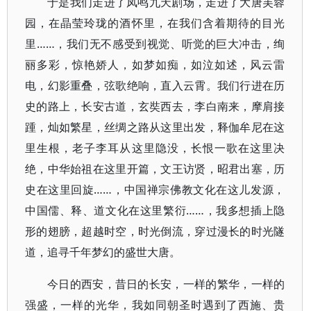
于是我们走进了凤鸣九天剧场，走进了大唐芙蓉
园，在晶莹玲珑的酒怀里，在我们含着期待的目光
里……，我们无不感受到视觉、听觉的巨大冲击，绚
丽多彩，惊艳娇人，如梦如痴，如泣如述，风云雷
电，幻影重叠，弦歌绝响，直入云霄。我们行进在历
史的路上，长安古道，玄奘西去，李白南来，摩肩接
踵，灿如繁星，丝绸之路从这里出发，释伽牟尼在这
里生根，老子李耳从这里隐没，长恨一歌在这里决
绝，中华始祖在这里开篇，文王访贤，昭君出塞，历
史在这里回旋……，中国禅宗佛教文化在这儿发源，
中国儒、释、道文化在这里繁衍……，我多想插上隐
形的翅膀，超越时空，时光倒流，穿过漫长的时光隧
道，追寻千年梦幻的盛世大唐。
今日的西安，昔日的长安，一样的繁华，一样的
强盛，一样的光华，我如同朝圣时遇到了西施、贵