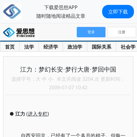
下载爱思想APP
立即下载
随时随地阅读精品文章
登录
注册
首页
法学
经济学
政治学
国际关系
社会学
江力：梦幻长安·梦行大唐·梦回中国
选择字号：
大
中
小
本文共阅读 3204 次 更新时间：
2009-07-07 10:42
●
江力
(
进入专栏
)
自西安回京，已经有了一个多月的样子。但每一