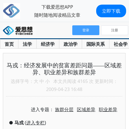
下载爱思想APP
立即下载
随时随地阅读精品文章
登录
注册
首页
法学
经济学
政治学
国际关系
社会学
马戎：经济发展中的贫富差距问题——区域差
异、职业差异和族群差异
选择字号：
大
中
小
本文共阅读 4165 次 更新时间：
2009-04-23 16:48
进入专题：
族群分层
区域差异
职业差异
●
马戎
(
进入专栏
)