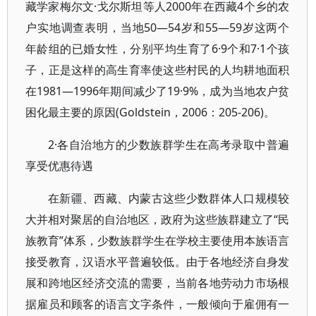
藏学家梅尔文·戈尔斯坦等人2000年在西藏4个乡的农
户实地调查表明，当地50—54岁和55—59岁这两个
年龄组的已婚女性，分别平均生育了6·9个和7·1个孩
子，正是这样的高生育率使这些村民的人均耕地面积
在1981—1996年期间减少了19·9%，成为当地农户贫
困化最主要的原因(Goldstein，2006：205-206)。
2·各自治地方的少数族群学生在高考录取中普遍
享受优惠待遇
在新疆、西藏、内蒙古这些少数群体人口规模较
大并相对聚居的自治地区，政府为这些族群建立了“民
族教育”体系，少数族群学生在学校主要使用本族语言
接受教育，汉语水平普遍较低。由于各地经济自身发
展和跨地区经济交流的需要，当前各地劳动力市场根
据雇员和顾客的语言文字条件，一般倾向于雇佣有一