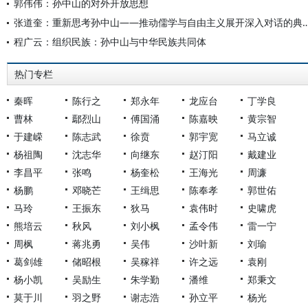
郭伟伟：孙中山的对外开放思想
张道奎：重新思考孙中山——推动儒学与自由主义展开
程广云：组织民族：孙中山与中华民族共同体
热门专栏
秦晖
陈行之
郑永年
龙应台
丁学良
曹林
鄢烈山
傅国涌
陈嘉映
黄宗智
于建嵘
陈志武
徐贲
郭宇宽
马立诚
杨祖陶
沈志华
向继东
赵汀阳
戴建业
李昌平
张鸣
杨奎松
王海光
周濂
杨鹏
邓晓芒
王缉思
陈奉孝
郭世佑
马玲
王振东
狄马
袁伟时
史啸虎
熊培云
秋风
刘小枫
孟令伟
雷一宁
周枫
蒋兆勇
吴伟
沙叶新
刘瑜
葛剑雄
储昭根
吴稼祥
许之远
袁刚
杨小凯
吴励生
朱学勤
潘维
郑秉文
莫于川
羽之野
谢志浩
孙立平
杨光