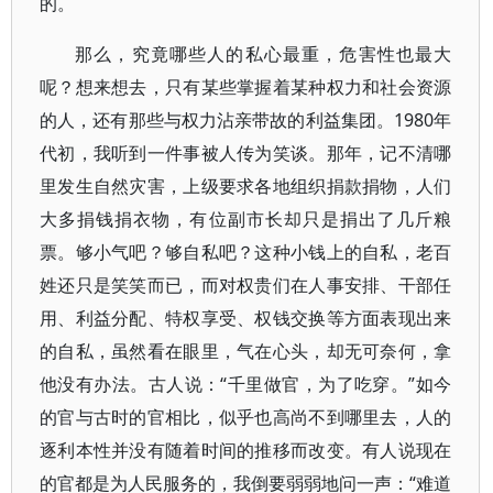
的。
那么，究竟哪些人的私心最重，危害性也最大
呢？想来想去，只有某些掌握着某种权力和社会资源
的人，还有那些与权力沾亲带故的利益集团。1980年
代初，我听到一件事被人传为笑谈。那年，记不清哪
里发生自然灾害，上级要求各地组织捐款捐物，人们
大多捐钱捐衣物，有位副市长却只是捐出了几斤粮
票。够小气吧？够自私吧？这种小钱上的自私，老百
姓还只是笑笑而已，而对权贵们在人事安排、干部任
用、利益分配、特权享受、权钱交换等方面表现出来
的自私，虽然看在眼里，气在心头，却无可奈何，拿
他没有办法。古人说：“千里做官，为了吃穿。”如今
的官与古时的官相比，似乎也高尚不到哪里去，人的
逐利本性并没有随着时间的推移而改变。有人说现在
的官都是为人民服务的，我倒要弱弱地问一声：“难道