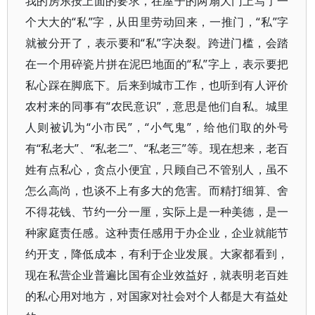
我的房东按上面的要求，在屋子的两扇大门上写了一
个大大的“私”字，从田里劳动回来，一推门，“私”字
就被分开了，表示要和“私”字决裂。跨进门槛，会踏
在一个用碎瓷片拼在泥巴地面的“私”字上，表示要把
私心踩在脚底下。后来到城市工作，也听到有人评价
农村来的同事有“农民意识”，意思是他们自私。城里
人则被讥为“小市民”，“小气鬼”，给他们取的外号
有“私老大”、“私老二”、“私老三”等。现在想来，老百
姓有点私心，贪点小便宜，只顾自己不管别人，虽不
怎么高尚，也谈不上有多大的危害。而精打细算、舍
不得花钱、节约一分一厘，实际上是一种美德，是一
种家庭责任感。这种责任感用于办企业，企业就能节
约开支，降低成本，有利于企业发展。大家都看到，
现在私营企业普遍比国有企业效益好，就表明老百姓
的私心用对地方，对国家对社会对个人都是大有益处