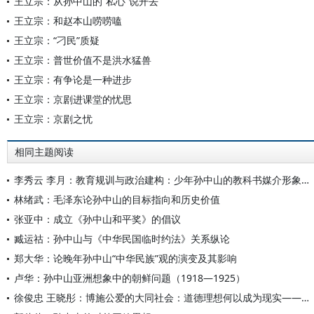
王立宗：从孙中山的“私心”说开去
王立宗：和赵本山唠唠嗑
王立宗：“刁民”质疑
王立宗：普世价值不是洪水猛兽
王立宗：有争论是一种进步
王立宗：京剧进课堂的忧思
王立宗：京剧之忧
相同主题阅读
李秀云 李月：教育规训与政治建构：少年孙中山的教科书媒介形象塑造
林绪武：毛泽东论孙中山的目标指向和历史价值
张亚中：成立《孙中山和平奖》的倡议
臧运祜：孙中山与《中华民国临时约法》关系纵论
郑大华：论晚年孙中山“中华民族”观的演变及其影响
卢华：孙中山亚洲想象中的朝鲜问题（1918—1925）
徐俊忠 王晓彤：博施公爱的大同社会：道德理想何以成为现实——纪念孙中山先生逝世一百周年