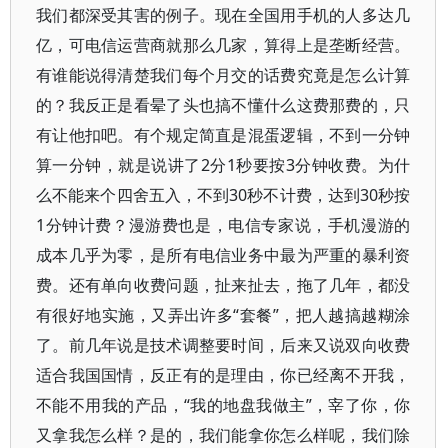
我们都深受其害的例子。现在全国用手机的人多达几
亿，可电信运营商就那么几家，算得上是垄断经营。
有谁能说得清楚我们每个月交的话费究竟是怎么计算
的？我反正是看晕了头也搞不懂什么这费那费的，只
有让他扣吧。有个规定简直是混蛋逻辑，不到一分钟
算一分钟，就是说讲了2分1秒要按3分钟收费。为什
么不能来个四舍五入，不到30秒不计费，达到30秒按
1分钟计费？漫游费也是，电信专家说，手机漫游的
成本几乎为零，是所有电信业务中最为严重的暴利资
费。还有单向收费问题，扯来扯去，拖了几年，都没
有很好地实施，又弄出许多“套餐”，把人越搞越糊涂
了。前几年说是技术调整要时间，后来又说双向收费
适合我国国情，反正有的是理由，你已经离不开我，
不能不用我的产品，“我的地盘我做主”，宰了你，你
又拿我怎么样？是的，我们能拿你怎么样呢，我们除