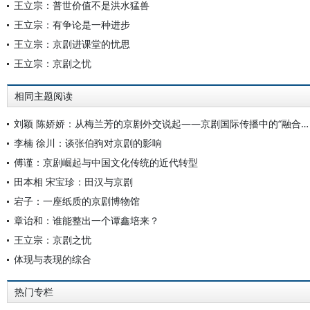
王立宗：普世价值不是洪水猛兽
王立宗：有争论是一种进步
王立宗：京剧进课堂的忧思
王立宗：京剧之忧
相同主题阅读
刘颖 陈娇娇：从梅兰芳的京剧外交说起——京剧国际传播中的“融合话语”
李楠 徐川：谈张伯驹对京剧的影响
傅谨：京剧崛起与中国文化传统的近代转型
田本相 宋宝珍：田汉与京剧
宕子：一座纸质的京剧博物馆
章诒和：谁能整出一个谭鑫培来？
王立宗：京剧之忧
体现与表现的综合
热门专栏