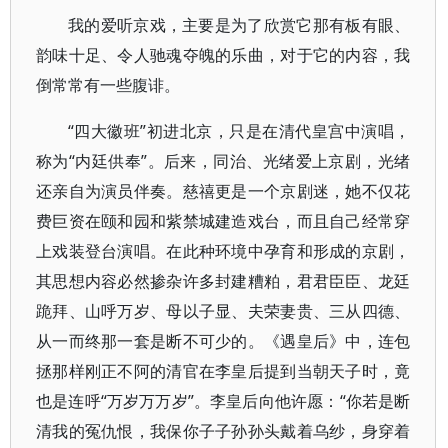
我的爱听京戏，主要是为了欣赏它那有板有眼、
韵味十足、令人驰魂夺魄的乐曲，对于它的内容，我
倒常常有一些腹诽。
“四大徽班”初进北京，只是在清代皇宫中演唱，
称为“内廷供奉”。后来，同治、光绪爱上京剧，光绪
还亲自为演员伴奏。慈禧更是一个京剧迷，她不仅花
费巨资在颐和园和紫禁城建造戏台，而且自己经常穿
上戏装登台演唱。在此种环境中孕育和形成的京剧，
其思想内容必然掺杂许多封建糟粕，君君臣臣、龙廷
跪拜、山呼万岁、母以子显、夫荣妻贵、三从四德、
从一而终那一套是断不可少的。《遇皇后》中，连包
拯那样刚正不阿的清官在李皇后提到当朝天子时，竟
也是连呼“万岁万万岁”。李皇后向他许愿：“你若是断
清我的冤仇恨，我保你子子孙孙头戴着乌纱，身穿着