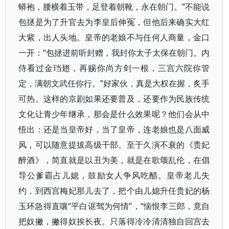
蟒袍，腰横着玉带，足登着朝靴，永在朝门。”不能说
包拯是为了升官去为李皇后伸冤，但他后来确实大红
大紫，出人头地。皇帝的老娘不与任何人商量，金口
一开：“包拯进前听封赠，我封你太子太保在朝门。内
侍看过金珰翅，再赐你尚方剑一根，三宫六院你管
定，满朝文武任你行。”好家伙，真是大权在握，炙手
可热。这样的京剧如果还要普及，还要作为民族传统
文化让青少年继承，那会是什么效果呢？他们会从中
悟出：还是当皇帝好，当了皇帝，连老娘也是八面威
风，可以随意提拔高级干部。至于久演不衰的《贵妃
醉酒》，简直就是以丑为美，就是在歌颂乱伦，在倡
导公爹霸占儿媳，鼓励女人争风吃醋。皇帝老儿失
约，到西宫梅妃那儿去了，把个由儿媳升任贵妃的杨
玉环急得直嚷“平白诓驾为何情”，“恼恨李三郎，竟自
把奴撇，撇得奴挨长夜。只落得冷冷清清独自回宫去