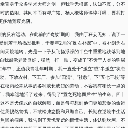
有幸置身于众多学术大师之侧，但我学无根底，认知不真，分不
一时的热闹。其间幸而有邓广铭、杨人楩诸师谆谆叮嘱，要我打
更多地荒废光阴。
烈烈的反右运动。在此前的“鸣放”期间，我由于狂妄无知，说了一
受到若干场揭发批判，于翌年2月的“反右补课”中，被补划为右
时间天旋地转，先是一下子从飞扬浮躁的半空中重重地跌落到地
自我感觉异常良好，猛然一打一跌，变成了“不齿于人类的狗屎
年中，正值我青壮年时期，我一直处于“孤立”或“半孤立”状态
、下放农村、下工厂、参加“四清”、“社教”、下“五七干校”等
括在校内经常从事的各种或长或短的劳动，不容我有稍长一点的
，我幸运地活了过来，得到了“置之死地而后生”的生命。四十
，这不是犬儒式的自我解嘲，而是每每想到他们更加悲惨的命运
顾使我惕然警惧，不敢松弛怠慢和只顾自己。长期在逆境中生活
浮焦躁的痼疾，我告别了无忧无虑的懵懂生活，体认到坎坷、不