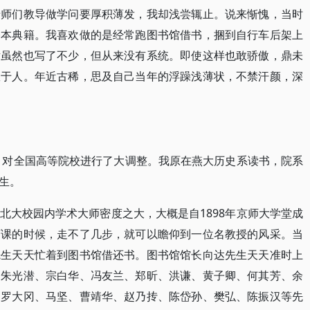
老师们教导做学问要厚积薄发，我却浅尝辄止。说来惭愧，当时
基本典籍。我喜欢做的是经常跑图书馆借书，捆到自行车后架上
片虽然也写了不少，但从来没有系统。即使这样也敢骄傲，鼎未
耀于人。年近古稀，思及自己当年的浮躁浅薄状，不禁汗颜，深
式，对全国高等院校进行了大调整。我原在燕大历史系读书，院系
生。
北大校园内学术大师密度之大，大概是自1898年京师大学堂成
下课的时候，走不了几步，就可以瞻仰到一位名教授的风采。当
先生天天忙着到图书馆借还书。图书馆馆长向达先生天天准时上
、朱光潜、宗白华、冯友兰、郑昕、洪谦、黄子卿、何其芳、余
、罗大冈、马坚、曹靖华、赵乃抟、陈岱孙、樊弘、陈振汉等先