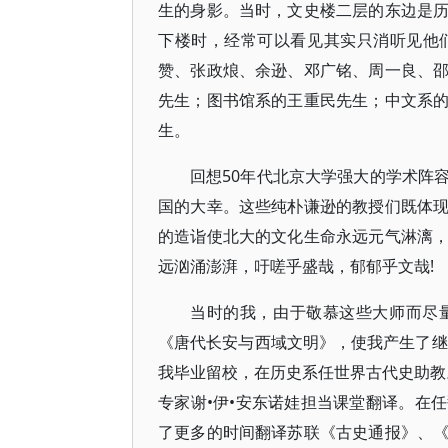
生的身影。当时，文史楼二层的东边是
下楼时，经常可以看见其实只消听见他
赞、张政烺、余逊、邓广铭、周一良、
先生；图书馆系的王重民先生；中文系
生。
回想50年代北京大学强大的学术阵
国的大幸。这些纯朴谦逊的教授们既体
的造诣使北大的文化生命永远元气淋漓
远汹涌澎湃，吁嗟乎盛哉，郁郁乎文哉!
当时的我，由于敬慕这些大师而尽
《唐代长安与西域文明》，使我产生了继
我毕业留校，在历史系任世界古代史助教。
专家谢•伊•安东诺娃担当课堂翻译。在
了更多的时间翻译苏联《古史通报》、