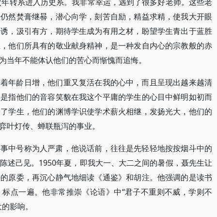
，次年转系进入历史系。我非常幸运，遇到了很多好老师。这些老
但仍然焚膏继晷，潜心向学，刻苦自励，精益求精，使我大开眼
善诱，汲引有方，期待学生成为有用之材，盼望学生青出于蓝胜
上，他们所具有的敬业献身精神，是一种发自内心的宗教般的赤
为当年不能体认他们的苦心而惭愧而追悔。
随着年龄日增，他们重又复活在我的心中，而且呈现出越来越清
不是指他们的音容笑貌在我这个平庸的学生的心目中鲜明如初而
养了学生，他们的渊博学识使学术薪火相继，发扬光大，他们的
弈叶灯传、蝉联瓶泻的事业。
同事中号称为人严肃，他说话前，往往是先轻轻地按按烟斗中的
陈述己见。1950年夏，即我大一、大二之间的暑假，聂先生让
件的原委，再沉心静气地细读《通鉴》和胡注。他强调的是读书
》标点一遍。他非常推崇《论语》中“君子不重则不威，学则不
大的影响。