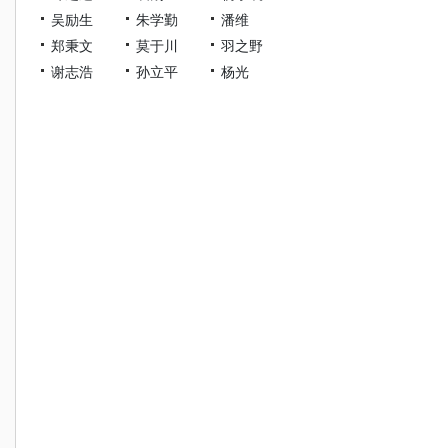
吴励生
朱学勤
潘维
郑秉文
莫于川
羽之野
谢志浩
孙立平
杨光