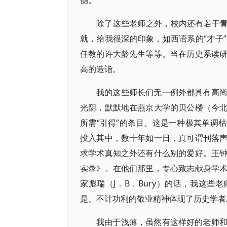
侧。
除了这些老师之外，校内还有若干青
就，给我很深的印象，如西语系的“才子
任教的许大龄先生等等。当在历史系读
高的造诣。
我的这些师长们无一例外都具有高
光阴，默默地在燕京大学的贝公楼（今
所需“引得”的条目。这是一种极其单调
投入其中，数十年如一日，真可谓刊落
求学术真知之外还有什么别的爱好。王
实录》。在他们那里，专心致志献身学
家彪瑞（J．B．Bury）的话，我这些
是、不计功利的敬业精神体现了历史学者
我由于浅薄，虽然有这样好的老师