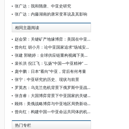
张广达：我和隋唐、中亚史研究
张广达：内藤湖南的唐宋变革说及其影响
相同主题阅读
赵会荣：关键矿产地缘博弈：美国在中亚的战略布局、制约因素与影响分析
曾向红 胡小月：论中亚国家追求“场域安全”的逻辑与实践
张建 郭晓婷：全球供应链重构视阈下美欧的中亚关键矿产政策
裴长洪 倪江飞：弘扬“中国—中亚精神” 携手推进共同现代化
庞中鹏：日本“看向”中亚，背后有何考量
张宁：中亚研究的历史、现状与前景
罗英杰：乌克兰危机背景下俄罗斯中亚战略
张含睿：大国博弈背景下中亚国家的关键矿产战略
顾炜：美俄战略博弈与中亚地区局势新动向
曾向红：构建中国—中亚命运共同体的机制、内涵与路径
热门专栏