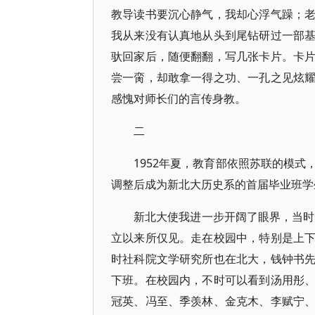
教导读书要沉心静气，我却心浮气躁；
我从来没有认真地从头到尾钻研过一部
驮回家后，随便翻翻，写几张卡片。卡
尝一脔，却敢拿一得之功、一孔之见炫
感愧对师长们的言传身教。
二
1952年夏，教育部依照苏联的模
调整后成为新北大历史系的首届毕业班学
新北大使我进一步开阔了眼界，当时
立以来所仅见。走在校园中，特别是上
时社科院文学研究所也在北大，钱钟书
下班。在校园内，不时可以看到汤用彤
冠英、冯至、季羡林、金克木、李赋宁