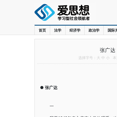
首页
法学
经济学
政治学
国际
张广达
选择字号：
大
中
小
本文
●
张广达
一