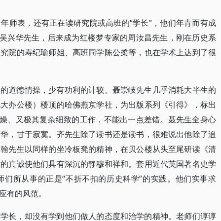
年师表，还有正在读研究院或高班的“学长”，他们年青而有成
”吴兴华先生，后来成为红楼梦专家的周汝昌先生，刚在历史系
研究院的寿纪瑜师姐、高班同学陈公柔等，也在学术上达到了很
尚的道德情操，少有功利的计较。聂崇岐先生几乎消耗大半生的
北大办公楼）楼顶的哈佛燕京学社，为出版系列《引得》，标出
枯燥、又极其复杂细致的工作，不能出一点差错。聂先生全身心
声华，甘于寂寞。齐先生除了读书还是读书，很难说出他除了追
钟翰先生以同样的坐冷板凳的精神，在贝公楼从头至尾研读《清
术的真诚使他们具有深沉的静穆和祥和。套用近代英国著名史学
老师们所从事的正是“不折不扣的历史科学”的实践。他们实事求
应有的风范。
和学长，却没有学到他们做人的态度和治学的精神。老师们谆谆