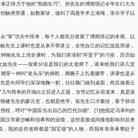
来正得力于他的“熟能生巧”。孙先生的博闻强记令学生们大为
，但触类旁通，如数家珍，做到了高悬学术之准绳，亲示学子以
从“笨”功夫中得来，每个人都充分发展了博闻强记的本领。以
崇岐先生上课时也是从来不带讲义，全凭自己的记忆侃侃而谈，
钟翰先生上清史课时，为我们讲清初“拜堂子”的习俗，历历如
文如先生——按辈分说是我们的太老师了，请来给我们讲几堂
脚穿一种叫“老头乐”的棉鞋，脚腕子上扎着腿带，讲课也是从
，先是向同学们深深地鞠一躬，往往脑门碰到桌面，然后操着云
。”几句简单的开场白之后进入正题，全凭记忆从容道来，真是滚
翁独健先生的蒙元史，也都是绝学。翁先生口才极佳，善于鼓动
杖，呼吁“中国应当出自己的巴托尔德”。[1]他指定冯承钧的
法国汉学家沙畹和伯希和的业绩，这些直接或间接地影响到后来
说，我的这些老师都是“国宝级”的人物，而我有幸亲承謦欬于