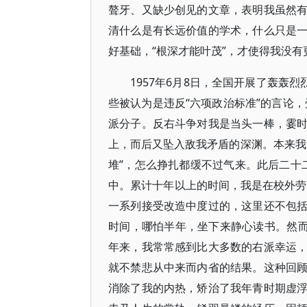
聱牙、又缺少创见的文章，表明我虽然
清什么是有长远价值的学术，什么只是
好基础，“根深才能叶茂”，才使得我没有
1957年6月8日，全国开展了轰轰
些被认为是违反“六项政治标准”的言论，
派分子。反右斗争对我是当头一棒，霎
上，而后又坠入敌我矛盾的深渊。本来我
堆”，怎么挣扎都缓不过气来。此后二十二
中。累计十年以上的时间，我是在校外劳动
一系列接受改造中度过的，这里还不包
时间，哪怕半年，坐下来静心读书。然而
年来，我常常感到比大多数的右派幸运
就不禁悲从中来而内省的结果。这种回
消除了我的内热，矫治了我年青时期虚