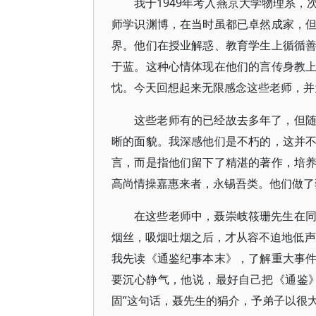
我于1949年考入燕京大学物理系
师学识渊博，在当时虽都已卓然成家，
界。他们在授业解惑、教育学生上循循
于蓝。这种心情体现在他们的言传身教
忱。今天回想起来无限感念这些老师，并
这些老师有的已经故去多年了，但
晰的面貌。我深感他们是不朽的，这并
言，而是指他们留下了精湛的著作，培
高尚情操嘉惠来者，永锡吾类。他们做了
在这些老师中，聂崇岐筱珊先生在
烟丝，吸烟吐烟之后，才从容不迫地低声
我先读《通鉴纪事本末》，了解重大事
要沉心静气，他说，最好自己把《通鉴
固”这句话，聂先生的狷介，予弟子以很