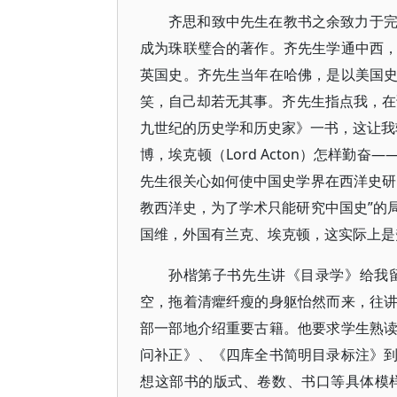
齐思和致中先生在教书之余致力于
成为珠联璧合的著作。齐先生学通中西
英国史。齐先生当年在哈佛，是以美国
笑，自己却若无其事。齐先生指点我，在读西
九世纪的历史学和历史家》一书，这让我较早
博，埃克顿（Lord Acton）怎样
先生很关心如何使中国史学界在西洋史研
教西洋史，为了学术只能研究中国史”的
国维，外国有兰克、埃克顿，这实际上是
孙楷第子书先生讲《目录学》给我
空，拖着清癯纤瘦的身躯怡然而来，往
部一部地介绍重要古籍。他要求学生熟
问补正》、《四库全书简明目录标注》
想这部书的版式、卷数、书口等具体模