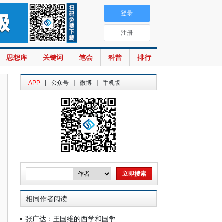
登录
注册
思想库
关键词
笔会
科普
排行
|
|
|
APP
公众号
微博
手机版
相同作者阅读
张广达：王国维的西学和国学