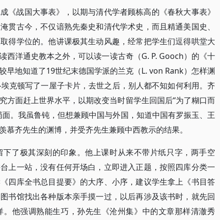
完成《战国大事表》，以期与清代学者顾栋高的《春秋大事表》
，淹贯古今，不仅谙熟先秦史和清代学术史，而且精通美国史、
史取得学位的。他讲课极其生动风趣，经常把学生们逗得哄堂大
洋通史教本之外，可以读一读古奇（G. P. Gooch）的《十
地知道了19世纪末德国学派的兰克（L. von Rank）怎样渊
勤奋——埃克顿写了一屋子卡片，去世之后，别人都不知如何利用。齐
究方面赶上世界水平，以期改变当时留学生回国后“为了糊口而
局面。我虽鲁钝，但想兼顾中国与外国，知道中国有罗振玉、王
羡慕齐先生的渊博，并受齐先生兼顾中西教示的结果。
留下了极其深刻的印象。他上课时从来不带片纸只字，两手空
讲台上一站，没有任何开场白，立即进入正题，按照四库分类一
读《四库全书总目提要》的大序、小序，建议学生拿上《书目答
到图书馆找出各种版本亲手摸一过，以后再涉及该书时，就先回
样。他强调熟能生巧，孙先生《沧州集》中的文章那样清澈秀