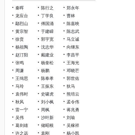
秦晖
陈行之
郑永年
龙应台
丁学良
曹林
鄢烈山
傅国涌
陈嘉映
黄宗智
于建嵘
陈志武
徐贲
郭宇宽
马立诚
杨祖陶
沈志华
向继东
赵汀阳
戴建业
李昌平
张鸣
杨奎松
王海光
周濂
杨鹏
邓晓芒
王缉思
陈奉孝
郭世佑
马玲
王振东
狄马
袁伟时
史啸虎
熊培云
秋风
刘小枫
孟令伟
雷一宁
周枫
蒋兆勇
吴伟
沙叶新
刘瑜
葛剑雄
储昭根
吴稼祥
许之远
袁刚
杨小凯