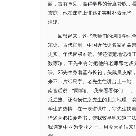
丽，富有卓见，赢得学界的普遍赞叹，看
震惊，他在课堂上讲述史实时朴素无华
津逮。
回想起来，这些老师们的渊博学识全
宋史、古代官制、中国近代史名家的聂
史实、年代皆极准确。我还清楚地记得王
数家珍。王先生有时把他的老师邓之诚
课。邓先生身着蓝布长袍，头戴瓜皮帽，
来不带片纸只字。老先生往讲台上一站
南官话说：“同学们，我来看看你们……
瓜烂熟。还有侯仁之先生的北京地理，
学生的热情，在一次讲课中，翁先生扶着拐
译述为必读参考书，使我较早地知道了
我选定中亚为专业之一。用今天的话来