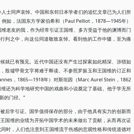
内外人士同声哀悼。中国和东邻日本学者们的追忆文章已为人们所
法国东方学家伯希和（Paul Pelliot，1878—1945年）
国维老友的我，作为经常引证王国维、多方受益于他的渊博而门
的行列之中，向这位同道敬致哀悼。看到他的工作中辍，至为痛
时候就已有预见。近代中国还没有产生过探索如此精深、涉猎如
维，殷墟甲骨文字将难于释读。不参照罗振玉和王国维的订正和
es，1865—1918年）对斯坦因（Marc Aurel Stein，1862
王国维还为科学地研究中国的戏曲和小说奠定了基础。他于学无所
新的门径。”
常被后学引证。国学值得保存的部分，由于他具有实力的创新而
，王国维的业绩为开拓中国学术的未来做出了贡献，从而再次证
此同时，人们也注意到王国维流于伤感的悲观性格和传统道德对