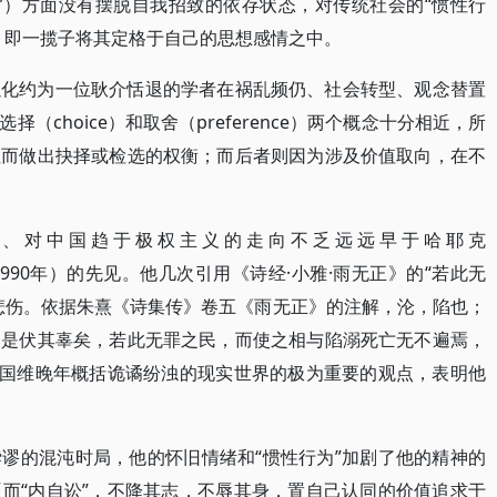
”）方面没有摆脱自我招致的依存状态，对传统社会的“惯性行
，即一揽子将其定格于自己的思想感情之中。
以化约为一位耿介恬退的学者在祸乱频仍、社会转型、观念替置
choice）和取舍（preference）两个概念十分相近，所
性而做出抉择或检选的权衡；而后者则因为涉及价值取向，在不
局、对中国趋于极权主义的走向不乏远远早于哈耶克
k，1899－1990年）的先见。他几次引用《诗经·小雅·雨无正》的“若此无
而悲伤。依据朱熹《诗集传》卷五《雨无正》的注解，沦，陷也；
则是伏其辜矣，若此无罪之民，而使之相与陷溺死亡无不遍焉，
王国维晚年概括诡谲纷浊的现实世界的极为重要的观点，表明他
谬的混沌时局，他的怀旧情绪和“惯性行为”加剧了他的精神的
而“内自讼”，不降其志，不辱其身，置自己认同的价值追求于