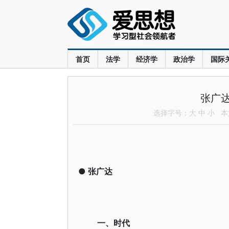
首页
法学
经济学
政治学
国际
张广
选择字号：
大
中
小
本文
●
张广达
一、时代