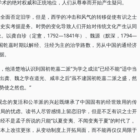
清代学术的绝对权威和正统地位，人们从尊奉而开始产生疑问。
人全面否定旧学，但是，西学的冲击和风气的转移促使有识之士
和史实考据是务。时势的变化导致人们开始对传统文化产生认同
以龚自珍（定盦，1792—1841年）、魏源（默深，1794—
中国乾嘉时期以解经、注经为主的治学路数，另从中国的通经济
据。
，他清楚地认识到国初乾嘉二派“为学之成法”已经不能“适中当
， 指出龚、魏之学在道光、咸丰之后“虽不逮国初乾嘉二派之盛，然
势使之然也。”
观念的复活和公羊派的兴起既继承了中国固有的经世致用的传
时局的忧虑。读书人尽管感情上留恋旧学，但是不乏有识之士开
经不是孟子所说的只能“以夏变夷、不闻变夷于夏”的时代了 。
根本上改弦更张，从变动制度上开拓局面，而不能再仅仅局限于
。