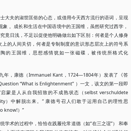
国士大夫的淑世匡俗的心态，或借用今天西方流行的语词，呈现
us）现象 。成长和生活在中国语境中的王国维，虽然研究过西学，
响究竟日浅，不足以促使他明确做出如下区别：何者是个人修身
次上的人间关切，何者是专制制度的意识形态层次上的符号系
熏陶的王国维，思想感情犹如一张磁碟，被传统所格式化
，康德（Immanuel Kant，1724—1804年）发表了《答
uestion “What is Enlightenment” ）一文，该文的第一段即
人从自我招致的不成熟状态（selbst verschuldete
ed immaturity）中解脱出来。” 康德号召人们敢于运用自己的理性思
o know!）”
统学术的过程中，恰恰在践履伦常道德（如“在三之谊”） 和奉