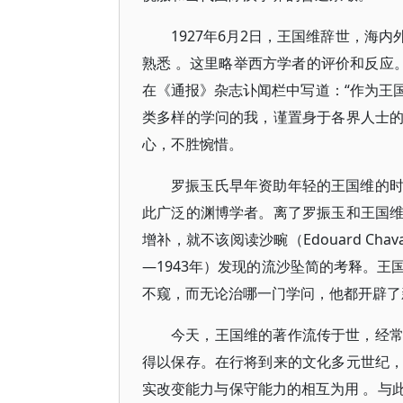
1927年6月2日，王国维辞世，海
熟悉 。这里略举西方学者的评价和反应。例如，
在《通报》杂志讣闻栏中写道：“作为王
类多样的学问的我，谨置身于各界人士
心，不胜惋惜。
罗振玉氏早年资助年轻的王国维的
此广泛的渊博学者。离了罗振玉和王国
增补，就不该阅读沙畹（Edouard Chavann
—1943年）发现的流沙坠简的考释。
不窥，而无论治哪一门学问，他都开辟了
今天，王国维的著作流传于世，经
得以保存。在行将到来的文化多元世纪
实改变能力与保守能力的相互为用 。与