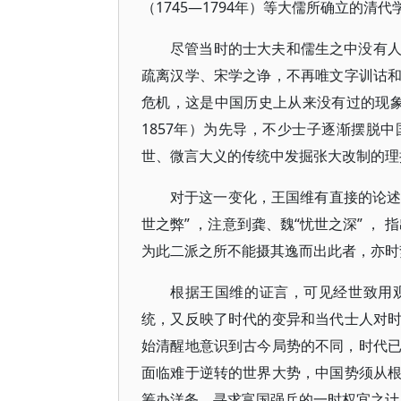
（1745—1794年）等大儒所确立的
尽管当时的士大夫和儒生之中没有
疏离汉学、宋学之诤，不再唯文字训诂
危机，这是中国历史上从来没有过的现象。
1857年）为先导，不少士子逐渐摆脱
世、微言大义的传统中发掘张大改制的理
对于这一变化，王国维有直接的论述
世之弊” ，注意到龚、魏“忧世之深” 
为此二派之所不能摄其逸而出此者，亦时
根据王国维的证言，可见经世致用
统，又反映了时代的变异和当代士人对
始清醒地意识到古今局势的不同，时代已
面临难于逆转的世界大势，中国势须从
筹办洋务，寻求富国强兵的一时权宜之计