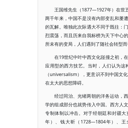
王国维先生（1877—1927年）
两千年来，中国不是没有内部变乱和屡
的瓦解。唯独此次际遇大不同于既往：
烈震荡，而且历来自我标榜为天下中心
所未有的变局，人们遇到了随社会转型而
在19世纪中叶中西文化踫撞之初，在
应用型的西方技艺。当时，人们认为这
（universalism），更意识不到中国文
在太大的思想障碍。
经过同治、光绪两朝的洋务运动，
学的组成部分也就势传入中国。西方人
专制体制以冲击。对于经朝廷和封疆大吏极力
年）、钱大昕（1728—1804年）、王念