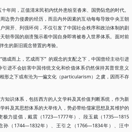
在世五十年间，正值清末民初内忧外患纷至沓来、国势阽危的时代。
遭周边势力侵袭的经历，而且内外因素的互动每每导致中央王朝
门户洞开、列强环伺，不仅引发了中国社会秩序和政治体制的剧
的天朝帝国的崩溃预示着中国自身即将被卷入世界体系。面对前
伴生的新旧观念替置的考验。
“德成而上，艺成而下” 的观念的支配之下，中国曾经主动引进
种引进不会妨害中国传统文化和价值体系仍然保持其普世意义
化相形之下或有沦为一偏文化（particularism）之虞，因而不存
西方知识体系，包括西方的人文学科及其价值判断系统，作为新
文学科及其思想体系的大举传入，势必带给儒家思想及其维护的
提倡，戴震（1723—1777年）、段玉裁（1735—1815
孙（1744—1832年）、王引之（1766—1834年）、汪中