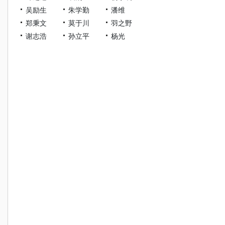
吴励生
朱学勤
潘维
郑秉文
莫于川
羽之野
谢志浩
孙立平
杨光