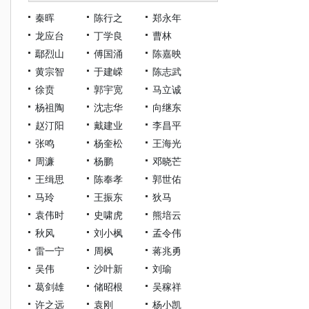
秦晖
陈行之
郑永年
龙应台
丁学良
曹林
鄢烈山
傅国涌
陈嘉映
黄宗智
于建嵘
陈志武
徐贲
郭宇宽
马立诚
杨祖陶
沈志华
向继东
赵汀阳
戴建业
李昌平
张鸣
杨奎松
王海光
周濂
杨鹏
邓晓芒
王缉思
陈奉孝
郭世佑
马玲
王振东
狄马
袁伟时
史啸虎
熊培云
秋风
刘小枫
孟令伟
雷一宁
周枫
蒋兆勇
吴伟
沙叶新
刘瑜
葛剑雄
储昭根
吴稼祥
许之远
袁刚
杨小凯