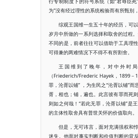
行专制制度下的符号系统（如“君辱臣死
为”没有经过理性的系统检验而有所甄别
综观王国维一生五十年的经历，可
岁月中所做的一系列选择和取舍的过程。选择（
不同的是，前者往往可以借助于工具理
可得兼的两难情况下不得不有所割舍。
王国维到了晚年，对中外时
（Friederich/Frederic Haye
罪，沦胥以铺” ，为生民之“沦胥以铺”
胥，相也；铺，遍也。此言彼有罪而死
则如之何哉！“若此无罪，沦胥以铺”是
的主体性取舍具有普世关怀的价值取向。
但是，无可讳言，面对充满强权和悖
迷失。他面对事实判断和价值判断的背反