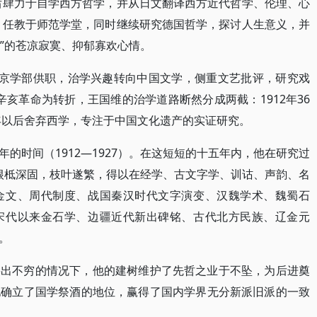
国后肆力于自学西方哲学，并从日文翻译西方近代哲学、伦理、心
起，任教于师范学堂，同时继续研究德国哲学，探讨人生意义，并
星”的苍凉寂寞、抑郁寡欢心情。
岁）到北京学部供职，治学兴趣转向中国文学，侧重文艺批评，研究戏
以辛亥革命为转折，王国维的治学道路断然分成两截：1912年36
2年以后舍弃西学，专注于中国文化遗产的实证研究。
的时间（1912—1927）。在这短短的十五年内，他在研究过
于根柢深固，枝叶遂繁，得以在经学、古文字学、训诂、声韵、名
金文、周代制度、战国秦汉时代文字演变、汉魏学术、魏蜀石
宋代以来金石学、边疆近代新出碑铭、古代北方民族、辽金元
。
层出不穷的情况下，他的建树维护了先哲之业于不坠，为后进奠
他确立了国学祭酒的地位，赢得了国内学界无分新派旧派的一致