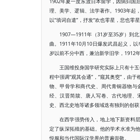
1902年夏一度东渡日本留学，因病归
理、美学、逻辑、法学著作。1903年
以“填词自遣”，抒发“欢也零星，悲也零
1907—1911年（31岁至35
曲。1911年10月10日爆发武昌起义，
岁以前不分中西，兼治新学旧学，191
王国维投身国学研究实际上只有十五年
程中强调“观其会通”，“窥其奥窔”，由
物、甲骨学和商代史、周代青铜器物与
经、汉晋简牍、唐人写卷、古代地理、
史、西北史地等诸多领域迭有独到的创获
在西学强势传入，地上地下新资料
定了纵深拓殖的基础。他的学术水准为
悦服和当代国际汉学界的普遍崇敬。