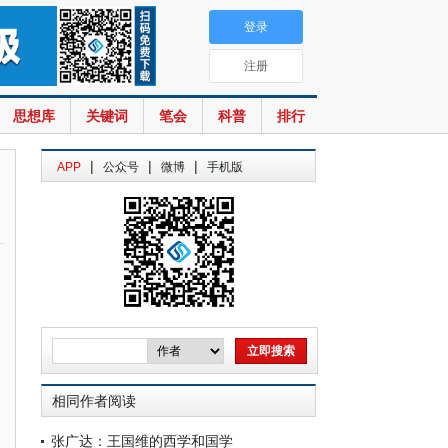
登录
注册
思想库
关键词
笔会
科普
排行
|
|
|
APP
公众号
微博
手机版
相同作者阅读
张广达：王国维的西学和国学