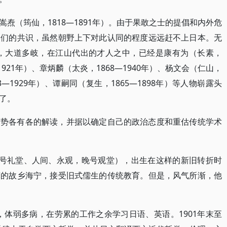
焘（筠仙，1818—1891年）。由于果敢之士的提倡和内外危
人们的共识，虽然朝野上下对此认同的程度远远赶不上日本。无
亟，大道多岐，在江山代出的才人之中，已经是康有为（长素，
—1921年）、章炳麟（太炎，1868—1940年）、杨文会（仁山，
73—1929年）、谭嗣同（复生，1865—1898年）等人物崭露头
了。
趋势各有各的解读，并据以确定自己的政治态度和重估传统学术
初号礼堂、人间、永观，晚号观堂），出生在这样的新旧转折时
萃的故乡海宁，接受旧式儒生的传统教育。但是，风气所渐，他
岁，体弱多病，在劳累的工作之余学习日语、英语。1901年末至