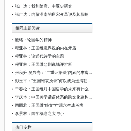
张广达：我和隋唐、中亚史研究
张广达：内藤湖南的唐宋变革说及其影响
相同主题阅读
殷辂：论国学的精神
程亚林：王国维境界说的内在矛盾
程亚林：论近代诗学的主题
程亚林：王国维悲剧说钱评辨析
张秋升 吴兴亮：“二重证据法”内涵的丰富发展及其备受关注的原因探析
彭玉平：“王国维哀挽录”何以成为逊清朝廷的政治斗争实录？
干春松：王国维对中国哲学的未来有什么构想？
李庆本：中国美学话语体系的跨文化建构——谈王国维的悲剧论、意境说及古雅论
闫丽君：王国维“纯文学”观念生成考辨
李景林：国学概念之大与小
热门专栏