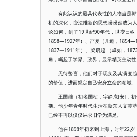
有此认识的最具代表性的人物当是郭嵩
机的深化，变法维新的思想骎骎然成为
论如何，到了19世纪90年代，世变日
1858—1927年）、严复（几道，1854
1837—1911年）、梁启超 （卓如，18
角，崛起于学界、政界，显示精英主动性
无待赘言，他们对于现实及其演变
的价值，进而规定自己安身立命的领域。
王国维（初名国桢，字静庵[安]，
期。他少年青年时代生活在浙东人文荟
已经不再以仅仅讲求旧学为满足。
他在1898年初来到上海，时年22