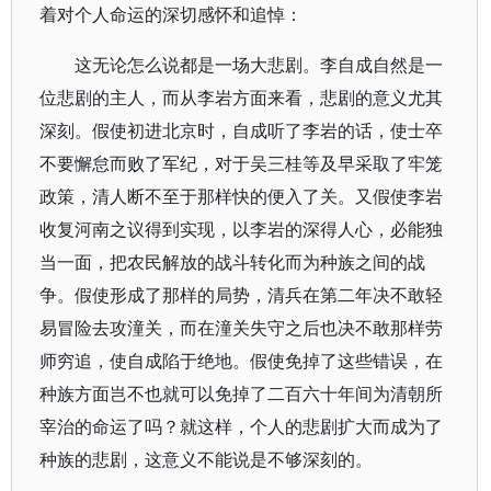
着对个人命运的深切感怀和追悼：
这无论怎么说都是一场大悲剧。李自成自然是一
位悲剧的主人，而从李岩方面来看，悲剧的意义尤其
深刻。假使初进北京时，自成听了李岩的话，使士卒
不要懈怠而败了军纪，对于吴三桂等及早采取了牢笼
政策，清人断不至于那样快的便入了关。又假使李岩
收复河南之议得到实现，以李岩的深得人心，必能独
当一面，把农民解放的战斗转化而为种族之间的战
争。假使形成了那样的局势，清兵在第二年决不敢轻
易冒险去攻潼关，而在潼关失守之后也决不敢那样劳
师穷追，使自成陷于绝地。假使免掉了这些错误，在
种族方面岂不也就可以免掉了二百六十年间为清朝所
宰治的命运了吗？就这样，个人的悲剧扩大而成为了
种族的悲剧，这意义不能说是不够深刻的。