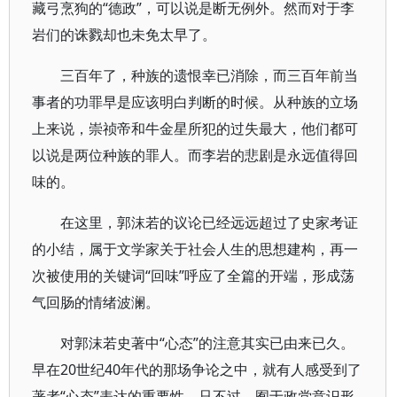
藏弓烹狗的“德政”，可以说是断无例外。然而对于李
岩们的诛戮却也未免太早了。
三百年了，种族的遗恨幸已消除，而三百年前当
事者的功罪早是应该明白判断的时候。从种族的立场
上来说，崇祯帝和牛金星所犯的过失最大，他们都可
以说是两位种族的罪人。而李岩的悲剧是永远值得回
味的。
在这里，郭沫若的议论已经远远超过了史家考证
的小结，属于文学家关于社会人生的思想建构，再一
次被使用的关键词“回味”呼应了全篇的开端，形成荡
气回肠的情绪波澜。
对郭沫若史著中“心态”的注意其实已由来已久。
早在20世纪40年代的那场争论之中，就有人感受到了
著者“心态”表达的重要性，只不过，囿于政党意识形