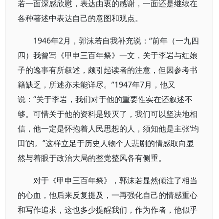
若一面深感欣慰，表达由衷的感谢，一面还是继续在
各种著述中表达自己的意图和观点。
1946年2月，郭沫若自我补充说：“前年（一九四
四）我曾写《甲申三百年祭》一文，关于李岩与红娘
子的逸事有所叙述，颇引起读者的注意，但因参考书
籍缺乏，所述亦未能详尽。”1947年7月，他又
说：“关于李岩，我们对于他的重要性实在还叙述不
够。可惜关于他的资料是毁灭了，我们可以坚决地相
信，他一定是怀抱着人民思想的人，须知他是主张‘均
田’的。”这样立足于历史人物个人悲剧的情感取向显
然与着眼于政治大局的整党整风各有侧重。
对于《甲申三百年祭》，郭沫若显然倾注了相当
的心血，他后来反复提及，一再强化自己的情感重心
和写作追求，这也多少提醒我们，作为作者，他似乎