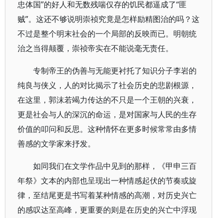
忠体国”的好人和无数残喘仅存的饥民都逼成了“匪
贼”。这还不够说明崇祯究竟是怎样励精图治的吗？这
不过是整个明末社会的一个局部的反映而已。明朝统
治之当得颠覆，崇祯帝实在不能说毫无责任。
专制帝王的伪善与无能更衬托了知识分子李岩的
纯良与侠义，人的对比揭示了社会历史的悲剧根源，
在这里，郭沫若竭力传达的不只是一个王朝的兴衰，
更是社会与人的深沉的命运，是对国家与人民的生存
价值的叩问和反思。这种情怀在更多时候常常由多情
善感的文学家来抒发。
如同我们在文学作品中见到的那样，《甲申三百
年祭》文本的内部也呈现出一种情感起伏的节奏或旋
律，至结尾更是书写着某种情感的高潮，对历史兴亡
的感叹达至高峰，更重要的则是在历史的兴亡中浮现