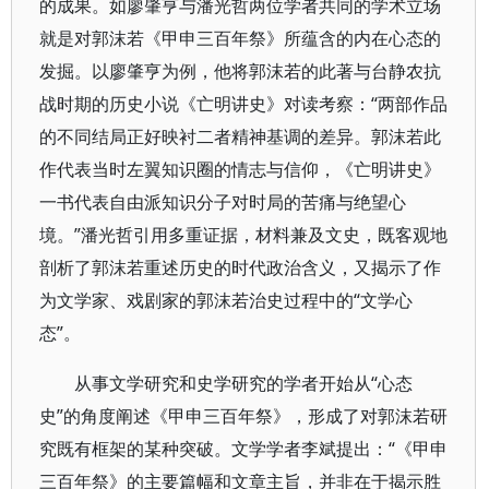
的成果。如廖肇亨与潘光哲两位学者共同的学术立场
就是对郭沫若《甲申三百年祭》所蕴含的内在心态的
发掘。以廖肇亨为例，他将郭沫若的此著与台静农抗
战时期的历史小说《亡明讲史》对读考察：“两部作品
的不同结局正好映衬二者精神基调的差异。郭沫若此
作代表当时左翼知识圈的情志与信仰，《亡明讲史》
一书代表自由派知识分子对时局的苦痛与绝望心
境。”潘光哲引用多重证据，材料兼及文史，既客观地
剖析了郭沫若重述历史的时代政治含义，又揭示了作
为文学家、戏剧家的郭沫若治史过程中的“文学心
态”。
从事文学研究和史学研究的学者开始从“心态
史”的角度阐述《甲申三百年祭》，形成了对郭沫若研
究既有框架的某种突破。文学学者李斌提出：“《甲申
三百年祭》的主要篇幅和文章主旨，并非在于揭示胜