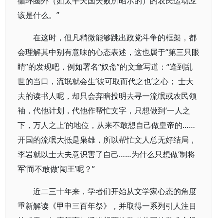
循环圈外（如太平天国失败所昭示的）的农民运动应
该是什么。”
在这时，但凡稍微能够跳出政党斗争的框架，都
会理解其中别有意味的心态表述，这也属于“第三只眼
睛”的发现吧，例如署名“奴斋”的文章写道：“逢到乱
世的当口，流氓就会生‘彼可取而代之也’之心； 士大
夫的读书人呢，却只会弃暗投明去寻一流氓或农民领
袖，代他计划，代他作帮忙文字，只想做到‘一人之
下，万人之上’的地位，从来不敢想自己做皇帝的……
开国的流氓大抵是枭雄，所以帮忙文人总无好结局，
李岩就以士大夫意识害了自己……为什么只想做‘制将
军’而不敢做‘闯王’呢？”
近二三十年来，学者们开始从文学家心态的角度
重新解读《甲申三百年祭》，并取得一系列引人注目