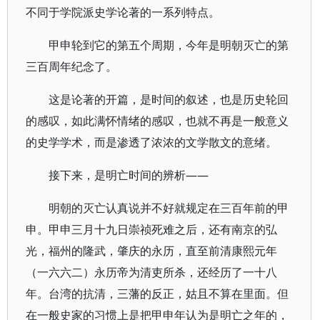
不同于学院派史学论著的一系列特点。
甲申轮到它的第五个周期，今年是明朝灭亡的第
三百周年纪念了。
这是论著的开篇，是时间的叙述，也是历史轮回
的感叹，如此满怀情绪的感叹，也就不再是一般意义
的史学学术，而是渗透了浓浓的文学散文的意绪。
接下来，是明亡时间的辨析——
明朝的灭亡认真说并不好就规定在三百年前的甲
申。甲申三月十九日崇祯死难之后，还有南京的弘
光，福州的隆武，肇庆的永历，直至前清康熙元年
（一六六二）永历帝为清吏所杀，还经历了一十八
年。台湾的抗清，三藩的反正，姑且不算在里面。但
在一般史家的习惯上是把甲申年认为是明亡之年的，