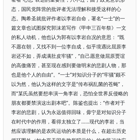
态，国民党阵营的批评者无法理解和接受这样的心
态。陶希圣就批评作者以李岩自命，署名“一士”的一
篇文章也试图探究郭沫若写作《甲申三百年祭》一文
的私人动机，他也认为郭有以李岩自况的意思： “既
不愿在朝，又找不到一位李自成，似乎境遇比屈原李
岩还不如，弄成满肚皮牢骚”，“自己愿意做屈原贾谊
的高傲痛苦，甚至现在感到要做明末的悲剧人物，那
也是他个人的自由”。“一士”对知识分子的“牢骚”颇不
以为然，他认为这样的文字是“传布祸乱菌的苍蝇”，
而“某氏虽然要想串演一角李岩，恐怕全世界反侵略的
朋友都要禁演这出剧本吧”。陈鉴也提出：“作者对于
李岩的悲剧，认为永远值得回味，毋宁是对知识分子
在时代中的作用，看得太独立了……现代的李岩，当
然应该理解的是农民运动的本质是什么，在超出历史