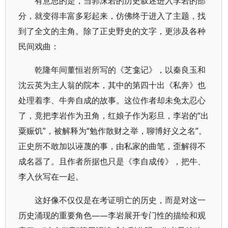
有意思的是，当郭沫若的历史叙述进入李岩的部
分，就变得丰富多彩起来，仿佛终于进入了主题，找
到了全文的主角。除了正史野史的文字，更涉及各种
民间戏曲：
乾隆年间董恒岩所写的《芝龛记》，以秦良玉和
沈云英为主人翁的院本，其中的第四十出《私奔》也
处理着李、牛奔自成的故事。这位作者却未免太忍心
了，竟把李岩作为丑角，红娘子作为彩旦，李岩的“出
粟赈饥”，被解释为“勉作散财之举，聊博好义之名”。
正史所不敢加以诬蔑的事，由私家的曲笔，歪解得不
成名器了。且作者所据也只是《李自成传》，把牛、
李入伙写在一起。
这好像不仅仅是在考证明亡的历史，而是对这一
历史涌现的重要角色——李岩展开专门性的描绘和观