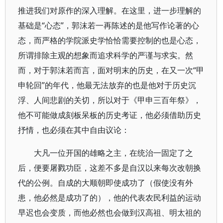
推进我们对原作的深入理解。在这里，进一步理解的
基础是“心态”，郭沫若一再陈述的是他写作论著的心
态，而严格的学院派史学恰恰需要控制的也是心态，
所谓排除主观的想象而追求科学的严谨与求实。然
而，对于郭沫若而言，面对明末的历史，在又一次“甲
申轮回”的年代，他最无法放弃的也是他对于历史沉
浮、人间悲剧的关切，所以对于《甲申三百年祭》，
他不可能做成刻板呆板的历史考证，他必须借助历史
抒情，也必须在其中自由议论：
大凡一位开国的雄略之主，在统治一固定了之
后，便要屠戮功臣，这差不多是自汉以来每次改朝换
代的公例。自成的大顺朝即使成功了（假使没有外
患，他必然是成功了的），他的代表农民利益的运动
早迟也会变质，而他必然也会做到汉高祖、明太祖的