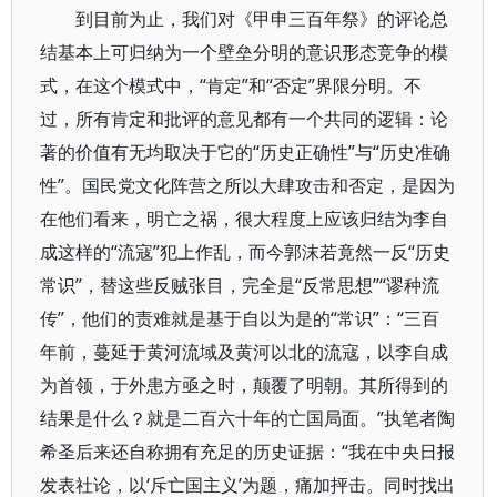
到目前为止，我们对《甲申三百年祭》的评论总
结基本上可归纳为一个壁垒分明的意识形态竞争的模
式，在这个模式中，“肯定”和“否定”界限分明。不
过，所有肯定和批评的意见都有一个共同的逻辑：论
著的价值有无均取决于它的“历史正确性”与“历史准确
性”。国民党文化阵营之所以大肆攻击和否定，是因为
在他们看来，明亡之祸，很大程度上应该归结为李自
成这样的“流寇”犯上作乱，而今郭沫若竟然一反“历史
常识”，替这些反贼张目，完全是“反常思想”“谬种流
传”，他们的责难就是基于自以为是的“常识”：“三百
年前，蔓延于黄河流域及黄河以北的流寇，以李自成
为首领，于外患方亟之时，颠覆了明朝。其所得到的
结果是什么？就是二百六十年的亡国局面。”执笔者陶
希圣后来还自称拥有充足的历史证据：“我在中央日报
发表社论，以‘斥亡国主义’为题，痛加抨击。同时找出