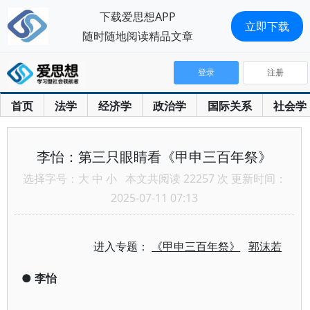
下载爱思想APP
立即下载
随时随地阅读精品文章
登录
注册
首页
法学
经济学
政治学
国际关系
社会学
李怡：第三只眼睛看《甲申三百年祭》
选择字号：
大
中
小
本文共阅读 22257 次 更新时间：
2025-07-11 07:13
进入专题：
《甲申三百年祭》
郭沫若
●
李怡