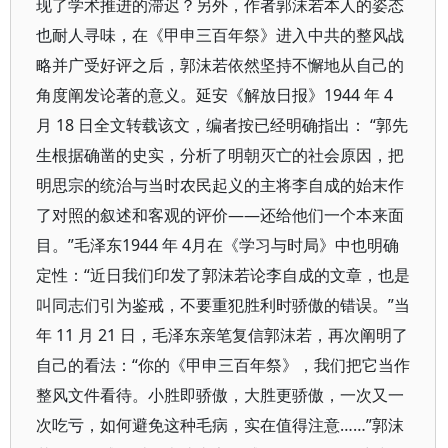
现了学术推进的滞迟？另外，作者郭沫若本人的姿态
也耐人寻味，在《甲申三百年祭》进入中共的整风战
略并广受好评之后，郭沫若依然坚持不懈地从自己的
角度阐发论著的意义。延安《解放日报》1944 年 4
月 18 日全文转载该文，编者按已经明确指出： “郭先
生根据确凿的史实，分析了明朝灭亡的社会原因，把
明思宗的统治与当时农民起义的主将李自成的始末作
了对照的叙述和客观的评价——还给他们一个本来面
目。”毛泽东1944 年 4月在《学习与时局》中也明确
定性：“近日我们印发了郭沫若论李自成的文章，也是
叫同志们引为鉴戒，不要重犯胜利时骄傲的错误。”当
年 11 月 21 日，毛泽东亲笔复信郭沫若，再次阐明了
自己的看法：“你的《甲申三百年祭》，我们把它当作
整风文件看待。小胜即骄傲，大胜更骄傲，一次又一
次吃亏，如何避免这种毛病，实在值得注意……”郭沫