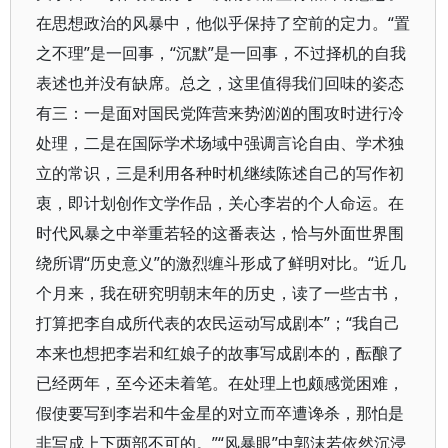
在思想政治的风暴中，他似乎保持了空前的定力。“置
之不理”是一回事，“沉默”是一回事，不过择机的自我
表述也并没有缺席。总之，这里值得我们回味的姿态
有三：一是面对国民党阵营来势汹汹的围攻时进行冷
处理，二是在国际学术场域中强调言论自由、学术独
立的常识，三是利用各种时机继续陈述自己的写作初
衷，即计划创作文学作品，关心李岩的个人命运。在
时代风暴之中举重若轻的这番表达，恰与外面世界围
绕所谓“历史意义”的激烈缠斗形成了鲜明对比。“近几
个月来，我在研究明朝末年的历史，读了一些古书，
打算把李自成所代表的农民运动写成剧本”；“我自己
本来也想把李岩和红娘子的故事写成剧本的，酝酿了
已经两年，至今还未着笔。在处理上也颇感觉困难，
假使要写到李岩和牛金星的对立而卒遭谗杀，那怕是
非写成上下两部不可的。”“风暴眼”中郭沫若依然沉浸