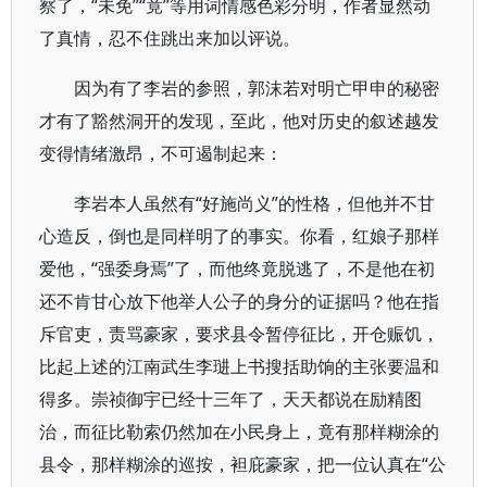
察了，“未免”“竟”等用词情感色彩分明，作者显然动
了真情，忍不住跳出来加以评说。
因为有了李岩的参照，郭沫若对明亡甲申的秘密
才有了豁然洞开的发现，至此，他对历史的叙述越发
变得情绪激昂，不可遏制起来：
李岩本人虽然有“好施尚义”的性格，但他并不甘
心造反，倒也是同样明了的事实。你看，红娘子那样
爱他，“强委身焉”了，而他终竟脱逃了，不是他在初
还不肯甘心放下他举人公子的身分的证据吗？他在指
斥官吏，责骂豪家，要求县令暂停征比，开仓赈饥，
比起上述的江南武生李琎上书搜括助饷的主张要温和
得多。崇祯御宇已经十三年了，天天都说在励精图
治，而征比勒索仍然加在小民身上，竟有那样糊涂的
县令，那样糊涂的巡按，袒庇豪家，把一位认真在“公