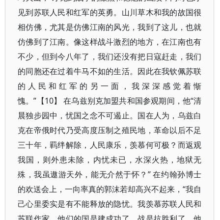
见到苏联人民和红军的英勇。山川草木和我的故国很
相仿佛，尤其是仿佛江南的风光，我到了这儿，也就
仿佛到了江南。像这样战斗激烈的地方，在江南也有
不少，但到今八年了，我们还没有把日寇赶走，我们
的同胞还在过着牛马不如的生活。因此在我钦佩苏联
的人民和红军的另一面，我深深感觉着惭
愧。”【10】 在乌兹别克加盟共和国参观期间，他“清
晨独步园中，忧国之念不可遏止。国在人为，乌兹白
克在帝俄时代乃受高度压制之殖民地，革命以后不足
三十年，羁绊解除，人民康乐，羡慕何可极？而返观
我国，则外患未除，内忧未已，水深火热，地狱无
殊，我虽遨游天外，能无介然于怀？” 在约翰孙博士
的欢送会上，一向率真的郭沫若却高兴不起来，“我自
己心里委实是有不能释放的隐忧。我羡慕苏联人民和
苏联作家，他们的国是建成功了，战是抗胜利了，他