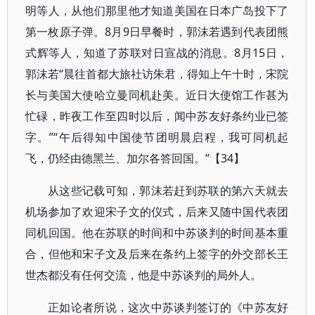
明等人，从他们那里他才知道美国在日本广岛投下了
第一枚原子弹。8月9日早餐时，郭沫若遇到代表团熊
式辉等人，知道了苏联对日宣战的消息。8月15日，
郭沫若“晨往首都大旅社访朱君，得知上午十时，宋院
长与美国大使哈立曼同机赴美。近日大使馆工作甚为
忙碌，昨夜工作至四时以后，闻中苏友好条约业已签
字。”“午后得知中国使节团明晨启程，我可同机起
飞，仍经由德黑兰、加尔各答回国。”【34】
从这些记载可知，郭沫若赶到苏联的第六天就去
机场参加了欢迎宋子文的仪式，后来又随中国代表团
同机回国。他在苏联的时间和中苏谈判的时间基本重
合，但他和宋子文及后来在条约上签字的外交部长王
世杰都没有任何交流，他是中苏谈判的局外人。
正如论者所说，这次中苏谈判签订的《中苏友好