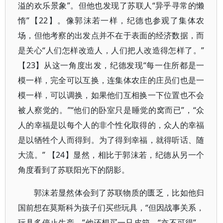
溢的欢乐景象”。但他也发现了苏联人“异乎寻常的懒
惰”【22】。像郭沫若一样，纪德也参观了集体农
场，但他考察的出发点并不在于表面的经济数据，而
是关心“人们怎样改造人，人们把人改造得怎样了。”
【23】从这一角度出发，纪德发现“每一住所都是一
模一样，完全可以互换，连集体农庄的庄员们也是一
模一样，可以调换，如果他们互相换一下位置也不会
被人察觉的。”“他们的卧室只是睡觉的窝而已”，“众
人的幸福是以每个人的非个性化取得的，众人的幸福
是以牺牲个人而得到。为了得到幸福，就得听话、随
大流。” 【24】显然，相比于郭沫若，纪德从另一个
角度看到了苏联阳光下的阴影。
郭沫若显然体会到了苏联物质的匮乏，比如他归
国前想在莫斯科为孩子们买些玩具，“但因战事关系，
玩具多停止生产。”他还想买一只皮箱，“亦不可得”。