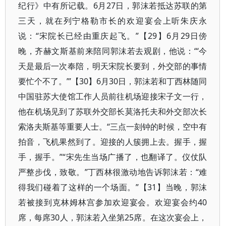
纪行》中有所记载。6月27日，郭沫若抵达苏联的第
三天，就在列宁格勒市长的欢迎宴会上听朱庆永
说：“宋院长已经由重庆起飞。”【29】6月29日傍
晚，齐赫文斯基前来陪同郭沫若去观剧，他说：“‘今
天是最后一次奉陪，明天宋院长要到，外交部的事情
要忙个不了。’”【30】6月30日，郭沫若和丁西林随同
中国驻苏大使馆工作人员前往机场迎接宋子文一行，
他在机场见到了苏联外交部长莫洛托夫和外交部次长
索洛夫斯基等重要人士。“三点一刻钟的时候，空中有
拍音，飞机果然到了。迎接的人簇拥上去。握手，握
手，握手。”“宋先生当场广播了，也翻译了。仪仗队
严整步伐，致敬。”丁西林很激动地告诉郭沫若：“难
得我们碰着了这样的一个场面。”【31】当晚，郭沫
若被接到克林姆林宫参加欢迎宴会。欢迎宴会约40
席，每席30人，郭沫若入坐第25席。在这次宴会上，