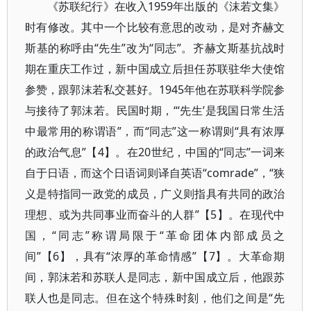
《苏联纪行》在收入1959年出版的《沫若文集》
时有修改。其中一个比较有意思的改动，是对齐赫文
斯基的称呼由“先生”改为“同志”。齐赫文斯基抗战时
期在重庆工作过，新中国成立后担任苏联驻华大使馆
参赞，跟郭沫若私交甚好。1945年他在苏联科学院参
与接待了郭沫若。民国时期，“‘先生’是我国日常生活
中最常用的称谓语”，而“同志”这一称谓则“具有浓厚
的政治气息”【4】。在20世纪，中国的“同志”一词来
自于日语，而这个日语词则译自英语“comrade”，“狭
义是特指同一政党的成员，广义则指具有共同的政治
理想、或为共同事业而奋斗的人群”【5】。在现代中
国，“同志”称谓局限于“革命团体内部成员之
间”【6】，具有“浓厚的革命情感”【7】。大革命期
间，郭沫若和苏联人是同志，新中国成立后，他跟苏
联人也是同志。但在这个特殊时刻，他们之间是“先