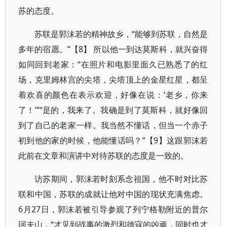
苏的态度。
苏联是郭沫若的精神故乡，“能够到苏联，自然是
多年的宿愿。”【8】 所以他一到达莫斯科，就兴奋得
如同回到老家：“在照片和电影里面久已熟悉了的红
场，克里姆林宫的尖塔，尖塔顶上的金星红星，都呈
着欢喜的颜色在表示欢迎，好像在说：‘老乡，你来
了！’”“是的，我来了。我确是到了莫斯科，就好像回
到了自己的老家一样。我当然不懂话，但当一个赤子
初到他的家的时候，他能懂话吗？”【9】这跟郭沫若
此前在文章和演讲中对待苏联的态度是一致的。
访苏期间，郭沫若时刻系念祖国，他不时对比苏
联和中国，苏联的成就让他对中国的现状充满焦虑。
6月27日，郭沫若被引导参观了列宁格勒附近的普尔
珂夫山，“才见到战事的激烈和德寇的凶顽，同时也才