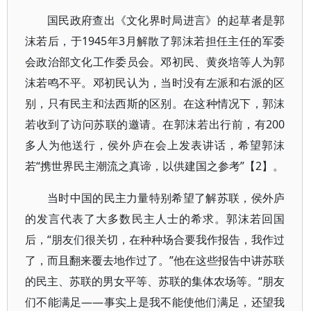
国民政府查出《文化界时局进言》的起草者是郭
沫若后，于1945年3月解散了郭沫若担任主任的军委
会政治部文化工作委员会。邓初民、黄炎培等人为郭
沫若鸣不平。邓初民认为，当时没有左派和右派的区
别，只有民主和法西斯的区别。在这种情况下，郭沫
若收到了访问苏联的邀请。在郭沫若出行前，有200
多人为他送行，侯外庐在会上发表讲话，希望郭沫
若“携世界民主潮流之真谛，以供建国之参考”【2】。
当时中国的民主力量特别希望了解苏联，侯外庐
的发言代表了大多数民主人士的希求。郭沫若回国
后，“朋友们很关切，在种种场合要我作报告，我作过
了，而且翻来覆去地作过了。”他在这些报告中讲苏联
的民主、苏联的男女平等、苏联的集体农场等。“朋友
们不能满足——事实上是我不能使他们满足，还望我