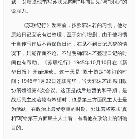
裁，以增强他书写苏联见闻时“耳闻目见”与“良心”的
说服力。
《苏联纪行》发表前，按照郭沫若的习惯，他对
原始日记应该有过整理，至于如何增删，由于他习惯
于自传写作后不再保留日记，在见不到日记原貌的情
况下，只能存而不论。不过明确郭沫若整理日记的时
间也有帮助。《苏联纪行》1945年10月10日在《新
华日报》开始连载。这一天是“双十协定”签订的时
间；1946年1月22日连载完毕，当天郭沫若出席旧政
协纲领组第4次会议。这正是战后短暂的和平期，是
战后民主政治较有希望时，也是第三方面民主人士最
为活跃、在政治上最受尊重的时期。郭沫若将苏联“真
相”写给第三方面民主人士看，有着他在政治上的明确
目的。