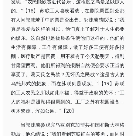
发现：“农民能欣赏近代音乐，这程度之高是足以惊人
的。”【18】 苏联工人喜欢看戏，在剧院周围到处都
有人问郭沫若手中的票是否出售。郭沫若感叹说：“我
真是很爱慕这样的国民，他们真正了解对于人生必要
的娱乐。这自然也是物质条件使他们这样的，他们的
生活有保障，工作有保障，做了好多工便有好多报
酬，医疗助产是官费，用不着有了今天愁明天，得到
甘肃望西蜀。他们所得到的报酬自然便会要求正当的
享受了。葛天氏之民欤？无怀氏之民欤？这是古人的
乌托邦式的想象，而在苏联则是现实。”【19】苏联
的工人农民之所以如此幸福，得益于政府的关怀：“工
人的福利是照顾得很周到的。工厂之外有花园设备，
树木繁茂，浑如公园。”【20】
当郭沫若参观完乌兹别克加盟共和国和斯大林格
勒后，他总结说：“我们看到苏联红军的英勇，而同时