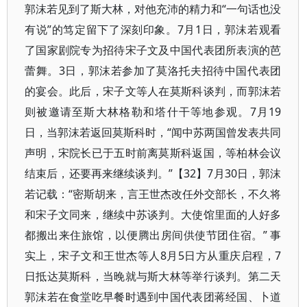
郭沫若见到了斯大林，对他充沛的精力和“一句话也没
有说”的笃定留下了深刻印象。7月1日，郭沫若观看
了国家剧院专为招待宋子文及中国代表团所表演的芭
蕾舞。3日，郭沫若参加了莫洛托夫招待中国代表团
的宴会。此后，宋子文等人在莫斯科谈判，而郭沫若
则被邀请至斯大林格勒和塔什干等地参观。7月19
日，当郭沫若返回莫斯科时，“闻中苏两国曾发表共同
声明，宋院长已于五时前离莫斯科返国，等柏林会议
结束后，还要再来继续谈判。”【32】7月30日，郭沫
若记载：“密斯胡来，言王世杰改任外交部长，不久将
和宋子文同来，继续中苏谈判。大使馆里面的人好多
都搬出来住旅馆，以便腾出房间供使节团住宿。” 事
实上，宋子文和王世杰等人8月5日方从重庆启程，7
日抵达莫斯科，当晚就与斯大林等举行谈判。第二天
郭沫若在食堂吃早餐时遇到中国代表团蒋经国、卜道