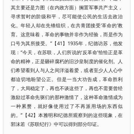
其主要还是力图（在内政方面）搁置军事共产主义，
寻求暂时的阶级和平，尽可能使公民的生活去政治
化。年轻人却在先锋组织，在共青团接受‘革命的’教
育。这意味着，革命的事物并非作为经验，而是作为
口号为其所接受。”【41】1935年，纪德访苏，他发
现：“今天，在苏联，人们所说的‘反革命’恰恰正是革
命的精神，正是砸碎腐朽的旧沙皇制度的催化剂。人
们希望看到人与人之间洋溢着爱，或者至少人人心中
都迫切地盼望公正。但是一当大功告成，革命胜利
了，大局稳定了，再也不谈这些了，再也不需要曾经
激励过革命先驱们的那种激情了，这种革命激情成为
一种累赘，就好像使用过了不再派用场的东西似
的。”【42】本雅明和纪德所观察到的这些现象，在
郭沫若《苏联纪行》中可以得到部分印证。