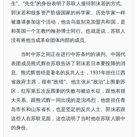
生”。“先生”的身份表明了苏联人接待郭沫若的方式。
郭沫若和很多资产阶级国家的科学家、历史学家一样
被邀请参加这个活动，他去乌兹别克加盟共和国，是
和英国一个主教约翰孙博士同行。也就是说，苏联人
没有将他当成革命团体内部的成员。
当时中苏之间正在进行中苏条约的谈判。中国代
表团成员熊式辉在苏联告诉了郭沫若日本要投降的消
息。熊式辉曾经是著名的反共人士，1931年担任江西
省政府主席，很有“政绩”。他主张从“政治”上围剿苏
区，红军第五次反围剿的失败与被迫长征，跟他有很
大关系。跟熊式辉一同出现的是沈鸿烈，他曾担任青
岛市长和山东省长，也是坚定的反共人士。郭沫若跟
这些人在苏联见面，这也说明了当时他在苏联人眼中
的身份。