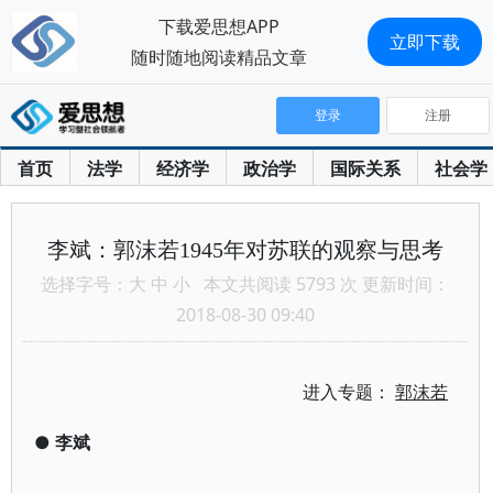
下载爱思想APP
立即下载
随时随地阅读精品文章
登录
注册
首页
法学
经济学
政治学
国际关系
社会学
李斌：郭沫若1945年对苏联的观察与思考
选择字号：
大
中
小
本文共阅读 5793 次 更新时间：
2018-08-30 09:40
进入专题：
郭沫若
●
李斌