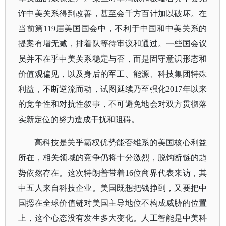
许中美关系得到改善，甚至会千方百计加以破坏。在
当前第
119届美国国会中，不利于中国和中美关系的
提案有增无减，排着队等待审议和通过。一些国会议
员并不在乎中美关系稳定与否，而是固守意识形态和
价值观偏见，以及身后的军工、能源、科技集团特殊
利益，不断逆流而动，试图延续乃至强化2017年以来
的竞争性和对抗性叙事，不可避免地会对双方贯彻落
实新定位的努力造成干扰和阻碍。
高科技是关乎霸权优势能否维系的美国核心利益
所在，相关领域的竞争仍将十分激烈，脱钩断链的趋
势依然存在。这次特朗普带着
16位商界代表来访，其
中五人来自科技企业。美国既想把钱挣到，又要把中
国摁在全球价值链对美国主导地位不构成威胁的位置
上，这个心态没有发生多大变化。人工智能是中美科