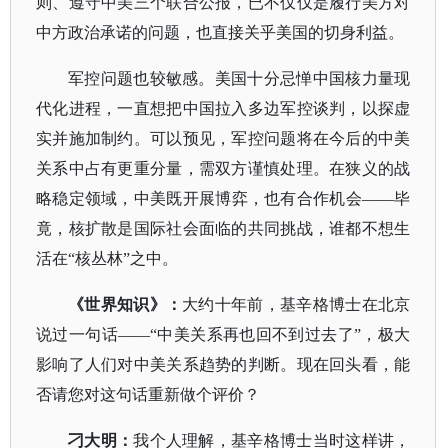
则、遵守中美三个联合公报，已不仅仅是履行美方对
中方政治承诺的问题，也直接关乎美国的切身利益。
军控问题也较敏感。美国十分忌惮中国核力量现
代化进程，一直想把中国拉入多边军控谈判，以探虚
实并施加制约。可以预见，军控问题将在今后的中美
关系中占有更重分量，需双方谨慎处理。在狭义的战
略稳定领域，中美既开展博弈，也有合作机会
——毕
竟，核扩散是国际社会面临的共同挑战，谁都不想生
活在“核丛林”之中。
《世界知识》：
大约十年前，基辛格博士在北京
说过一句话
——“中美关系再也回不到过去了”，极大
影响了人们对中美关系趋势的判断。现在回头看，能
否请您对这句话重新做个评价？
刁大明：
我个人理解，基辛格博士当时这样讲，