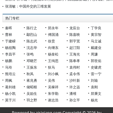
张清敏：中国外交的三维发展
热门专栏
秦晖
陈行之
郑永年
龙应台
丁学良
曹林
鄢烈山
傅国涌
陈嘉映
黄宗智
于建嵘
陈志武
徐贲
郭宇宽
马立诚
杨祖陶
沈志华
向继东
赵汀阳
戴建业
李昌平
张鸣
杨奎松
王海光
周濂
杨鹏
邓晓芒
王缉思
陈奉孝
郭世佑
马玲
王振东
狄马
袁伟时
史啸虎
熊培云
秋风
刘小枫
孟令伟
雷一宁
周枫
蒋兆勇
吴伟
沙叶新
刘瑜
葛剑雄
储昭根
吴稼祥
许之远
袁刚
杨小凯
吴励生
朱学勤
潘维
郑秉文
莫于川
羽之野
谢志浩
孙立平
杨光
Powered by aisixiang.com Copyright © 2026 by