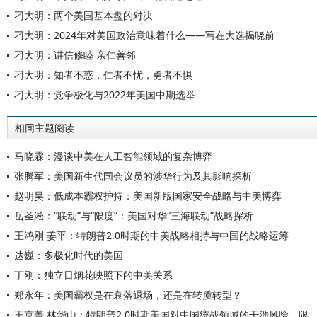
刁大明：两个美国基本盘的对决
刁大明：2024年对美国政治意味着什么——写在大选揭晓前
刁大明：讲信修睦 亲仁善邻
刁大明：知者不惑，仁者不忧，勇者不惧
刁大明：党争极化与2022年美国中期选举
相同主题阅读
马晓霖：漫谈中美在人工智能领域的复杂博弈
张腾军：美国新生代国会议员的涉华行为及其影响探析
赵明昊：低成本霸权护持：美国新版国家安全战略与中美博弈
岳圣淞：“联动”与“限度”：美国对华“三海联动”战略探析
王鸿刚 姜平：特朗普2.0时期的中美战略相持与中国的战略运筹
达巍：多极化时代的美国
丁刚：独立日烟花映照下的中美关系
郑永年：美国霸权是在衰落退场，还是在转质转型？
王京菁 林华山：特朗普2.0时期美国对中国统战领域的干涉风险、限度与应对