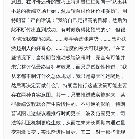
意图。在讨价还价的技巧上特朗普往往倾向于“从出其
不意的极端立场开始，然后转向讨价还价和妥协”。用
特朗普自己的话说：“我给自己定很高的目标，然后为
此不断付出直到成功。有时候所得比预想的少，但很
多情况我都能如愿。……要学会虚张声势，……想办法
激起别人的好奇心。……适度的夸大可以接受。”在某
些情况下，当特朗普推动极端议程时，完全有可能并
未完整评估最终目标与效果，而只是试探性推进，“我
从来都不制订什么总体规划，我只是每天吃饱喝足，
然后再决定要做什么”。特朗普推行这些政策可能主要
存在两种真实意图。其一，只要推进或实施起来，某
些极端议程就会产生阶段性的、不可逆的影响，特朗
普试图让这些议程推行时间更长、波及范围更大，司
法等纠正机制更晚生效，从而在未来长周期内通过量
变刺激质变，实现渐进性目标。其二，对于那些非现