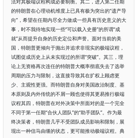
法对其极端议程构成必要制衡。其二，进入第二任期
的特朗普在心理动机维度上已具有极为突出的“遗产导
向”，希望在任期内尽全力做成一些具有历史意义的大
事，时不我待地实现一些“可以载入史册”的所谓“成
就”从而提升自身的历史定位和声誉。面对当前的美
国，特朗普更倾向于抛出并追求非现实的极端议程，
试图促成历史上从未实现过的所谓“突破”。其三，理
论上无资格再次连任的特朗普大概率彻底失去了选举
周期的压力与限制，这直接导致其在扩权上顾虑更
少、主观性更强。而特朗普自身对美国政治制度、基
本原则及内外传统的不屑一顾也使得其更易推行极端
议程其四，特朗普在对外决策中所面对的是一个完全
不同于第一任期“合伙人团队”的“助手团队”。作为最
终决策者，特朗普几乎不受团队成员影响和限制，展
现出一种信马由缰的状态，更可能推动极端议程。典