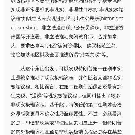
以包括非正常思维的极端手段在内的各种手段来试图
实现非正常思维的非现实、非理性目标的“非现实极端
议程”如以往从未实现过的限制出生公民权(birthright
citizenship)、非立法迫使联邦公务员辞职、非立法暂
停国际开发署、非立法推动关闭教育部、合并加拿
大、要求巴拿马“归还”运河管理权、购买格陵兰岛、
接管加沙地区以及全面推进所谓“对等关税”等。
从这个角度出发，可以发现特朗普第一任期事实
上是较多推动了现实极端议程，并伴随着某些非现实
极端议程。相比而言，在第二任期伊始虽然还是有加
征关税、“退群”等现实极端议程，但同时提出了较多
非现实极端议程。基于此，特朗普的第二任期才会给
外界感觉更具不确定性乃至颠覆性。不过，必须看到
的是，即便非现实或非理性因素明显上升，但特朗普
的内外极端议程甚至是非现实极端议程还是存在某些