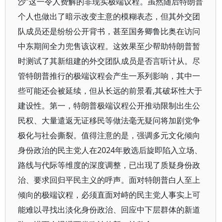
沙”这一令人费解的非现实极端议程。虽然随后特朗普
个人也做出了暗示改变主意的模糊表态，但其外交团
队成员还是纷纷公开背书，甚至国务卿鲁比奥在访问
中东期间全力兜售该议程。这效果至少帮助特朗普暂
时测试了其新组建的外交团队成员是否言听计从。尽
管特朗普推行的极端议程会产生一系列影响，其中一
些可能还会被延续，但从长远的前景看,其破坏性大于
建设性。第一，特朗普极端议程公开推动限制出生公
民权、大量遣返无证移民等做法毫无疑问将加剧党争
极化与社会撕裂。值得注意的是，强调多元文化倾向
身份政治的民主党人在2024年败选后旋即陷入立场、
路线与代际等维度的深度调整，已出现了质疑身份政
治、要求回归平民主义的呼声。面对特朗普白人至上
倾向的极端议程，必须直面对峙的民主党人事实上可
能难以寻找出淡化身份政治、回应中下层群体的新道