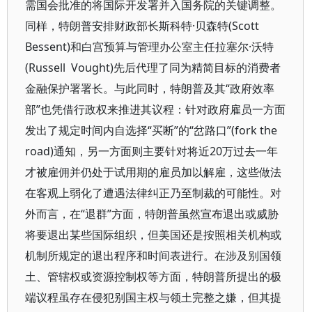
需国会批准的将国际开发署并入国务院的关键调整。
同样，特朗普安排财政部长斯科特·贝森特(Scott
Bessent)和白宫预算与管理办公室主任拉塞尔·沃特
(Russell Vought)先后代理了同为精简目标的消费者
金融保护署署长。与此同时，特朗普及其“政府效率
部”也凭借行政权来推进其议程：针对政府雇员一方面
发出了规定时间内自选择“买断”的“岔路口”(fork the
road)通知，另一方面则主要针对将近20万过去一年
才被雇佣并仍处于试用期的雇员加以解雇，这些做法
在客观上弱化了遭遇法律纠正乃至制裁的可能性。对
外而言，在“退群”方面，特朗普虽然宣布退出或威胁
将要退出某些国际组织，但美国还是按照相关机构或
机制所规定的退出程序和时间表进行。在涉及别国领
土、管辖权或资源控制权等方面，特朗普所提出的极
端议程虽存在侵犯别国主权与领土完整之嫌，但其提