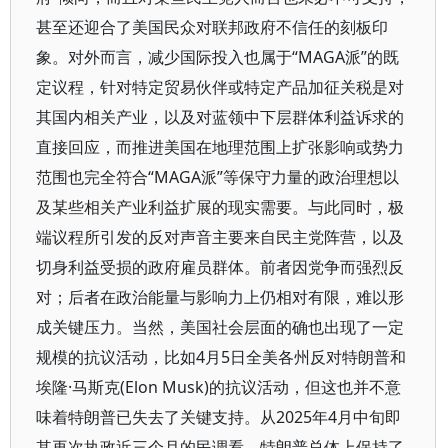
甚至还迎合了美国民众对联邦政府不信任的刻板印
象。对外而言，减少国际投入也属于“MAGA派”的既
定议程，针对特定贸易伙伴或特定产品加征关税是对
其国内相关产业，以及对蓝领中下层群体利益诉求的
直接回应，而推进美国在地理范围上扩张影响或势力
范围也完全符合“MAGA派”等保守力量的政治理想以
及某些相关产业利益扩展的现实需要。与此同时，极
端议程所引发的反对声音主要来自民主党阵营，以及
切身利益受损的政府雇员群体。前者因党争而强烈反
对；后者在政治能量与影响力上仍相对有限，难以形
成关键压力。当然，美国社会层面的确也出现了一定
规模的抗议活动，比如4月5日全美各州反对特朗普和
埃隆·马斯克(Elon Musk)的抗议活动，但这也并不意
味着特朗普已失去了关键支持。从2025年4月中旬即
其再次执政近三个月的民调看，特朗普总体上保持了