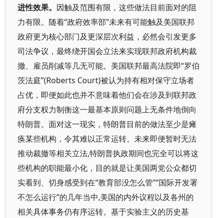
进性效果。
因触及范围有限，这些做法目前面对的阻
力有限。随着“政府效率部”未来有可能触及美国联邦
政府更为核心部门及更深层次利益，必然会引发更多
司法争议，最终绕开国会立法来实现联邦政府机构裁
撤、雇员削减等几无可能。美国联邦最高法院即“罗伯
茨法庭”(Roberts Court)被认为持有相对保守立场者
占优，即便如此也并不意味着他们会在涉及到联邦政
府分支权力制衡这一最基本原则问题上无条件地倒向
特朗普。面对这一现实，特朗普目前的做法至少是瘫
痪某些机构，令其难以正常运转。未来即便暂时无法
推动裁撤等相关立法,特朗普执政期间也完全可以将这
些机构的职能最小化，目的就是让美国两党公众都切
实看到、切身感受到在“教育部没怎么管”“国际开发署
不怎么运行”的几年当中,美国的内外议程以及各州的
相关具体事务仍有序运转。基于实验主义的历史基