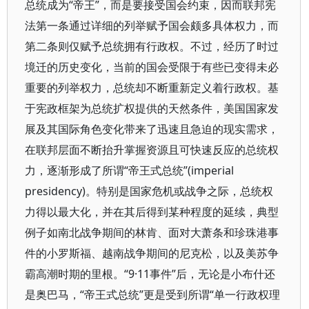
总统成为“帝王”，而是要接受国会约束，因而联邦宪
法第一条通过详细的列举赋予国会颇多具体权力，而
第二条则仅赋予总统拥有行政权。不过，经历了时过
境迁的历史变化，当前的国会受限于有些已变得未必
重要的列举权力，总统却不断重新定义着行政权。基
于宪政框架为总统扩权提供的天然条件，美国国家发
展及其国际角色变化带来了迅速且急迫的现实需求，
在联邦层面不断抬升掌握资源且可快速反应的总统权
力，逐渐形成了所谓“帝王式总统”(imperial
presidency)。特别是国家危机或战争之际，总统权
力得以最大化，并在其后得到某种程度的延续，典型
例子如南北战争期间的林肯、面对大萧条和珍珠港事
件的小罗斯福、越南战争期间的尼克松，以及美苏争
霸高潮时期的里根。“9·11事件”后，无论是小布什还
是奥巴马，“帝王式总统”更是受到所谓“单一行政权理