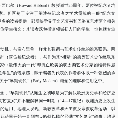
西巴尔（Howard Hibbard）教授逝世25周年。两位被纪念者均
家。但区别于专注于阐述被纪念者之学术贡献的一般“纪念文
希望能为更多的读者提供一部反映学界于文艺复兴和巴洛克艺术两个相关
8位学生撰文；其读者既包括该领域初入门的学生，也包括专业
书动机，与贡布里希一样尤其强调与艺术史传统的谱系联系。两
父辈”（两位被纪念者），与作为其“祖辈”的德奥艺术史传统联系
史家中最伟大的一代”即流亡欧美的犹太裔艺术史家如维特科威
之学生”的谱系感，赋予编者为代表的作者群体以一种强烈的承
早期现代”（Early Modern）概念的理解和使用之中。
概念，“早期现代”从诞生之初即是为了解决欧洲历史学和经济史
艺复兴”并不能解释同一时期（14—17世纪）欧洲历史上发生
张的运用、地理大发现、新教改革和天主教反宗教改革运动，以
瓦萨里开始一直到布克哈特以降的经典“文艺复兴”叙事，均设