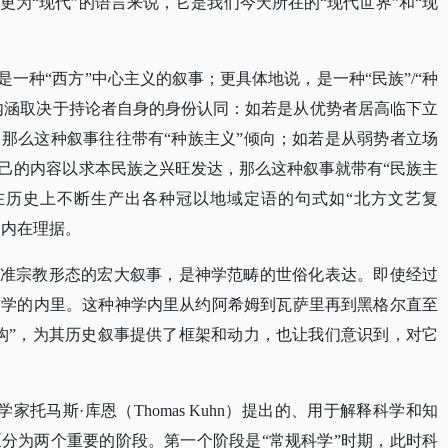
为“现代”的语言来说，它是我们今天所在的“现代世界”和“现
”是一种“西方”中心主义的叙事；更具体地说，是一种“民族”/“种
体内涵取决于持论者自身的身份认同：如若是从优势者居高临下立
那么这种叙事往往带有“种族主义”倾向；如若是从弱势者立场
己的内容以求本民族之兴旺发达，那么这种叙事就带有“民族主
会在历史上不断生产出各种冠以地域定语的句式如“北方文艺复
的内在理据。
种准宗教形态的宏大叙事，是神学范畴的世俗化表达。即使经过
神学的内里。这种神学内里从约阿希姆到瓦萨里再到黑格尔直至
构”，为其历史叙事提供了框架和动力，也让我们意识到，对它
学哲学家托马斯·库恩（Thomas Kuhn）提出的、用于解释科学和知
分为两个重要的阶段。第一个阶段是“常规科学”时期，此时科