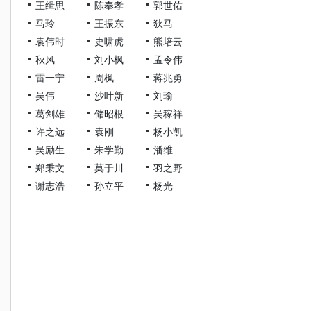
王缉思
陈奉孝
郭世佑
马玲
王振东
狄马
袁伟时
史啸虎
熊培云
秋风
刘小枫
孟令伟
雷一宁
周枫
蒋兆勇
吴伟
沙叶新
刘瑜
葛剑雄
储昭根
吴稼祥
许之远
袁刚
杨小凯
吴励生
朱学勤
潘维
郑秉文
莫于川
羽之野
谢志浩
孙立平
杨光