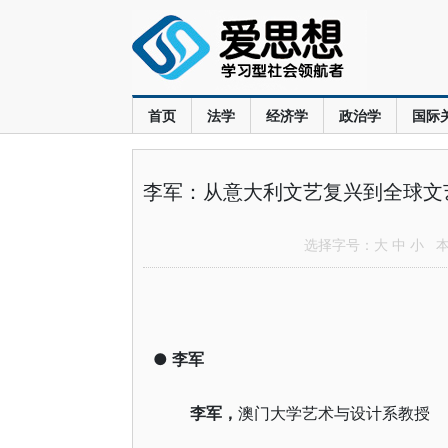
首页
法学
经济学
政治学
国际
李军：从意大利文艺复兴到全球文
选择字号：
大
中
小
本文
●
李军
李军
，
澳门大学艺术与设计系教授