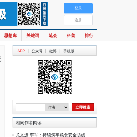
登录
注册
思想库
关键词
笔会
科普
排行
|
|
|
APP
公众号
微博
手机版
究
相同作者阅读
龙文进 李军：持续筑牢粮食安全防线