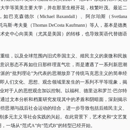
亚大学等英美主要大学，并在那里生根开花，枝繁叶茂。最近二
尔（Michael Baxandall）、阿尔珀斯（Svetlana
、托马斯·考夫曼（Thomas DeCosta Kaufmann）等人，基本是德奥
艺术史中心向英美（尤其是美国）的转移，也导致英语代替德语
的重组，以及全球范围内旧式帝国主义、殖民主义的衰微和民族
的意识形态不再如往日那样理直气壮，而是遭遇了一系列新思潮
派的“批判理论”为代表的思潮放弃了传统马克思主义的简单经
”即人们文化、思想、观念领域里发生的一系列不平等现象，揭
业对于人的思想观念加以控制。以福柯、德里达和罗兰·巴尔特
，通过文本分析和档案研究发现其中的矛盾和阴暗面，深刻揭示
这些思潮与战后社会运动的结合，进一步导致包括后殖民主义、
别多元主义等社会实践的兴起。在此背景下，艺术史和“文艺复
，一场从“范式A”向“范式B”的转型已经开始。