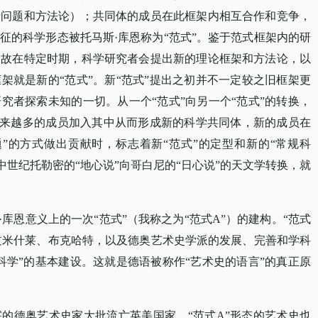
括问题和方法论）；共同体的成员在此框架内相互合作和竞争，
征的科学形态被托马斯·库恩称为“范式”。鉴于范式框架内的研
，故在特定时期，科学研究者会提出新的理论框架和方法论，以
架就是新的“范式”。新“范式”提出之初并不一定较之旧框架更
究者探索未知的一切。从一个“范式”向另一个“范式”的转换，
引越来越多的成员加入其中从而形成新的科学共同体，新的成员在
”的方式做出贡献时，标志着新“范式”的定型和新的“常规科
中世纪托勒密的“地心说”向哥白尼的“日心说”的天文学转换，就
·库恩意义上的一次“范式”（我称之为“范式A”）的建构。“范式
过米什莱、布克哈特，以及德奥艺术史学派的发展、完善和学科
科学”的基本建设。这就是德语被称作“艺术史的语言”的真正原
害的德奥艺术史家大批流亡英美国家，
“范式A”形态的艺术史也