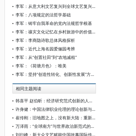
李军：从意大利文艺复兴到全球文艺复兴——西方学术界近三十年“文艺复兴”艺术研究范式的转换
李军：八项规定的法哲学基础
李军：铸牢自我革命的党内法规哲学根基
李军：禳灾文化记忆在乡村旅游中的价值重构
李军：李商隐诗歌总体风格探析
李军：近代上海名园爱俪园考辨
李军：从“创置社田”到“农地减租”
李军：《荷塘月色》：唯美
李军：坚持“创造性转化、创新性发展”方针 弘扬中华传统文化
相同主题阅读
韩喜平 赵伯昕：经济研究范式创新的人文经济学
许身健：中国法律职业伦理的理论创新与范式建构
崔传刚：旧地图之上，没有新大陆：重新理解中国经济的范式跃迁
万泽雨：“全球南方”与世界政治新范式的生成
刘衍峰：新大众文艺赋能中国故事国际传播的范式转型与实践进路