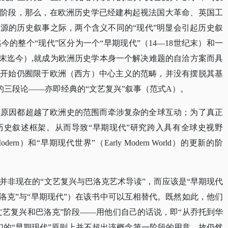
新阶段，那么，在欧洲历史学已经建构起视法国大革命、英国工
起源的历史叙事之际，两个含义不同的“现代”明显会引起历史叙
今的整个“现代”区分为一个“早期现代”（14—18世纪末）和一
”，18世纪末迄今）,就成为欧洲历史学本身一个解决难题的自洽方案而具
一开始仍囿限于欧洲（西方）中心主义的范畴，并没有摆脱其基
”的三段论——亦即经典的“文艺复兴”叙事（范式A）。
实原因都超越了欧洲史的范围而牵涉复杂的全球互动；为了真正
历史叙述框架。从而导致“早期现代”研究跨入具有全球史视野
Modern）和“早期现代世界”（Early Modern World）的更新的阶
并非现在的
“文艺复兴与巴洛克艺术导读”，而应该是“早期现代
洛克”与“早期现代”）在该书中可以互相替代。既然如此，他们
文艺复兴和巴洛克”阶段——用他们自己的话说，即“从乔托到华
au）。意味着他们的“早期现代”原则上并不超出该概念第一阶段的用意，故仍然