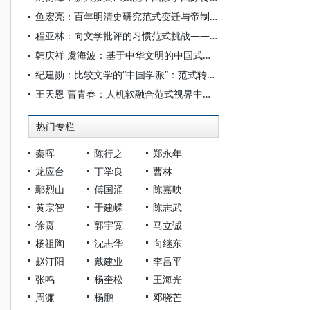
鱼宏亮：百年明清史研究范式变迁与帝制农商社会理论
程亚林：向文学批评的习惯范式挑战——读宇文所安《自我的完整映象：自传诗》
韩庆祥 虞海波：基于中华文明的中国式现代化范式
纪建勋：比较文学的“中国学派”：范式转换与知识体系建构
王天恩 曹青春：人机软融合范式视界中的知识生产图景
热门专栏
秦晖
陈行之
郑永年
龙应台
丁学良
曹林
鄢烈山
傅国涌
陈嘉映
黄宗智
于建嵘
陈志武
徐贲
郭宇宽
马立诚
杨祖陶
沈志华
向继东
赵汀阳
戴建业
李昌平
张鸣
杨奎松
王海光
周濂
杨鹏
邓晓芒