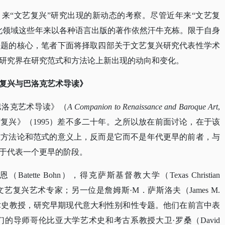
024）来“文艺复兴”研究出现的新动态的考察。尽管近年来“文艺复
此领域这些年来以各种语言出版的著作依然汗牛充栋。限于自身
问题的核心，笔者下面将择取四部关于文艺复兴研究代表性学术
研究界在研究范式和方法论上新出现的动向和变化。
艺复兴与巴洛克艺术导读》
巴洛克艺术导读》（
A Companion to Renaissance and Baroque Art
,
艺复兴》（1995）差不多二十年。之所以放在前面讨论，在于该
在方法论和范式的意义上，反而是它而不是年代更早的前者，与
于代表一个更早的阶段。
恩（Batette Bohn），得克萨斯基督教大学（Texas Christian
大利文艺复兴艺术专家；另一位是詹姆斯·M．萨斯洛夫（James M.
艺术史教授，研究早期现代意大利性别和性专题。他们在前言中表
的导师哥伦比亚大学艺术史和考古系教授大卫·罗桑（David