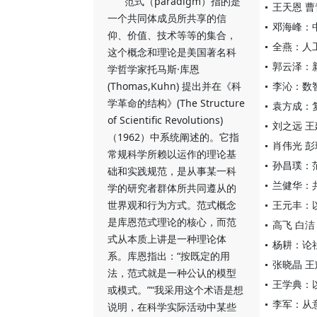
范式（paradigm）指的是
王天恩 
一个共同体成员所共享的信
邓海峰：
仰、价值、技术等等的集合，
全燕：人
这个概念和理论是美国著名科
郭云泽：
学哲学家托马斯·库恩
(Thomas,Kuhn) 提出并在《科
李沁：数
学革命的结构》(The Structure
袁方成：
of Scientific Revolutions)
刘之远 
（1962）中系统阐述的。它指
肖伟光 
常规科学所赖以运作的理论基
孙昌璞：
础和实践规范，是从事某一科
兰健华：
学的研究者群体所共同遵从的
世界观和行为方式。范式概念
王元丰：
是库恩范式理论的核心，而范
高飞 白
式从本质上讲是一种理论体
杨耕：论
系。库恩指出：“按既定的用
张晓晶 
法，范式就是一种公认的模型
王学典：
或模式。”“我采用这个术语是想
李军：从
说明，在科学实际活动中某些