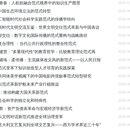
曹青春：人机软融合范式视界中的知识生产图景
2026-0
中国生态环境立法的范式转型
2026-0
工智能时代社会科学实践范式的传播学转向
2026-0
新时代文明交流互鉴：世界文明交往范式革新与中国表达
2026-0
智交往：数字文化国际传播的范式重构与战略路径
2026-0
复合理性 ：当代公共行政理性的整合性范式
2026-0
王建慧：“多重现代性”的教育哲学：比较教育理论范式再
2026-0
彭璐珞：柔传播：主流媒体改文风的新范式——以人民日报
2026-0
范式变革下知识创造型人才培育的实践探索
2026-0
共同体美学视阈下的中国电影跨境叙事范式转型研究
2026-0
以范式革新护航未来产业行稳致远
2026-0
洁：推动构建大国关系新范式
2026-0
社会科学的独立化和特殊性
2026-0
王辉：资产负债表革命与宏观经济学新范式
2026-0
以文明对话新范式推进全球治理变革
2026-0
意大利文艺复兴到全球文艺复兴——西方学术界近三十年“
2026-0