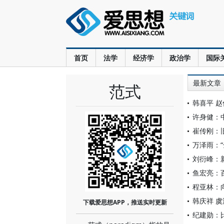
首页
法学
经济学
政治学
国际
最新文章
范式
韩喜平 
许身健：
崔传刚：
万泽雨：
刘衍峰：
鱼宏亮：
程亚林：
韩庆祥 
下载爱思想APP，推送实时更新
纪建勋：