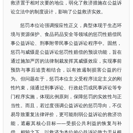
救济置于相对次要的地位，弱化了救济措施在公益诉
讼立法中的制度设计，影响了公益救济实效。
惩罚本位论强调报应性正义，典型体现于生态环
境与资源保护、食品药品安全等领域的惩罚性赔偿民
事公益诉讼、刑事附带民事公益诉讼程序中。固然，
惩罚与威慑是公益诉讼惩罚性赔偿的预设功能，旨在
通过施加严厉的法律制裁发挥其威慑效应，实现事前
预防与事后追责相结合，以有效遏制损害公益的行
为。但问题在于，惩罚本位主义受程序法定主义的刚
性约束，须通过刑事诉讼、行政处罚或民事诉讼等专
门程序实施，体现比例原则，保障惩罚的实效性与正
当性。而且，若过度强调公益诉讼的惩罚导向，不仅
易导致重复法律评价，更可能削弱公益诉讼的救济功
能，遮蔽其核心目标——受损公共利益的恢复与补
偿。相较之下，以救济为本位的公益诉讼致力于从根