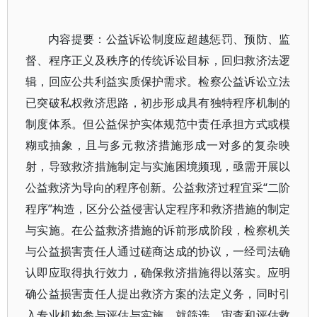
内容提要：公益诉讼制度应超越惩罚、预防、监
督、程序正义及秩序的传统诉讼目标，回归救济法逻
辑，回应公共利益实质保护需求。检察公益诉讼立法
已突破私权救济思路，初步形成具有独特程序机制的
制度体系。但公益保护实体规范中责任承担方式或模
糊或抽象，且与多元救济措施形成一对多的复杂映
射，导致救济措施制定与实施困境频现，亟需开展以
公益救济为导向的程序创新。公益救济过程宜采“二阶
程序”构造，区分公益侵害认定程序和救济措施的制定
与实施。在公益救济措施的诉前形成阶段，检察机关
与公益损害责任人通过磋商达成的协议，一经司法确
认即应取得执行效力，确保救济措施得以落实。应明
确公益损害责任人提出救济方案的法定义务，同时引
入专业机构参与评估与实施。就筛选、审查和评估救