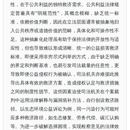
性，在于公共利益的独特救济需求。公共利益法律规
定普遍具有“弱规范性”，其概念模糊，缺乏统一标
准，依赖价值判断，因此在立法层面通常被抽象地归
入公共秩序或道德价值的范畴，具体化和可操作性不
足。这种抽象化处理虽有助于保持法律的开放性与适
应性，但也导致难以形成清晰、统一的公益损害救济
标准。即便采用非穷尽式列举的方式，由于缺乏明确
的界定和判断基准，也易引发司法裁量的任意性，更
导致即便公益侵权行为被确认，司法机关亦难据此推
导出具体有效的救济方案，造成侵权认定与救济措施
之间的制度性脱节。这些因素迫使司法机关在个案裁
判中运用法律解释与漏洞填补方法，自行创设救济路
径。以生态环境公益诉讼为例，同一污染行为可能对
应多种救济路径，如生态修复、劳务代偿、碳汇认购
等。为进一步破解选择困境，实现检察意见的法律效