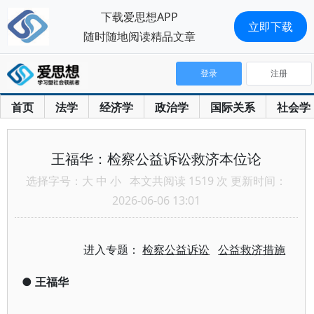
下载爱思想APP
立即下载
随时随地阅读精品文章
登录
注册
首页
法学
经济学
政治学
国际关系
社会学
王福华：检察公益诉讼救济本位论
选择字号：
大
中
小
本文共阅读 1519 次 更新时间：
2026-06-06 13:01
进入专题：
检察公益诉讼
公益救济措施
●
王福华