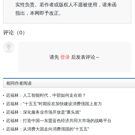
实性负责。若作者或版权人不愿被使用，请来函
指出，本网即予改正。
评论（0）
请先
登录
后发表评论～
评论
相同作者阅读
迟福林：人工智能时代，中部如何走在前？
迟福林：“十五五”时期应在加快建设消费强国上发力
迟福林：深化服务业市场开放是“重头戏”
迟福林：打造中国—东盟蓝色经济共同大市场的战略平台
迟福林：从消费大国走向消费强国的“十五五”