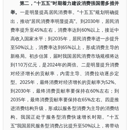
“十五五”时期着力建设消费强国需多措并
第二，
举。
“十五五”规划明确提
一是明显提高居民消费率。
出，推动“居民消费率明显提高”。到2030年，居民消
费率提升至45%左右，消费率达到60%以上，接近中
高收入国家水平；到2035年，居民消费率进一步提升
至50%以上，消费率达到65%以上，形成消费主导的
新格局。初步估算，届时我国居民消费市场规模将达
到110万亿元，是2024年的两倍。二是明显提升消费
对经济增长的贡献率，内需主导、消费拉动逐步定
型。2025年，最终消费对经济增长的贡献率为52%。
到2030年，最终消费贡献率要保持在60%左右；到
2035年，最终消费贡献率要保持在65%左右。四是推
进消费结构升级，形成以服务型消费为主导的消费结
构。我国正处于服务型消费快速增长时期。“十五
五”我国居民服务型消费占比提升至50%以上，将带动