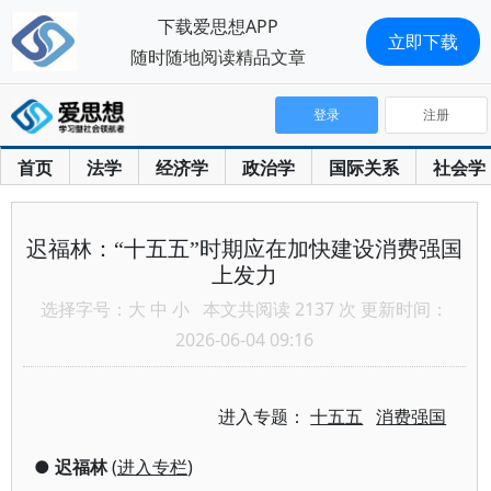
下载爱思想APP
立即下载
随时随地阅读精品文章
登录
注册
首页
法学
经济学
政治学
国际关系
社会学
迟福林：“十五五”时期应在加快建设消费强国
上发力
选择字号：
大
中
小
本文共阅读 2137 次 更新时间：
2026-06-04 09:16
进入专题：
十五五
消费强国
●
迟福林
(
进入专栏
)