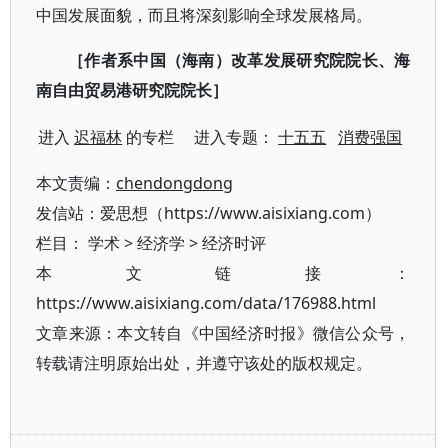
中国发展面貌，而且将深刻影响全球发展格局。
［作者系中国（海南）改革发展研究院院长、海
南自由贸易港研究院院长］
进入
迟福林
的专栏 进入专题：
十五五
消费强国
本文责编：
chendongdong
发信站：爱思想（https://www.aisixiang.com）
栏目：
学术
>
经济学
>
经济时评
本文链接：
https://www.aisixiang.com/data/176988.html
文章来源：本文转自《中国经济时报》微信公众号，
转载请注明原始出处，并遵守该处的版权规定。