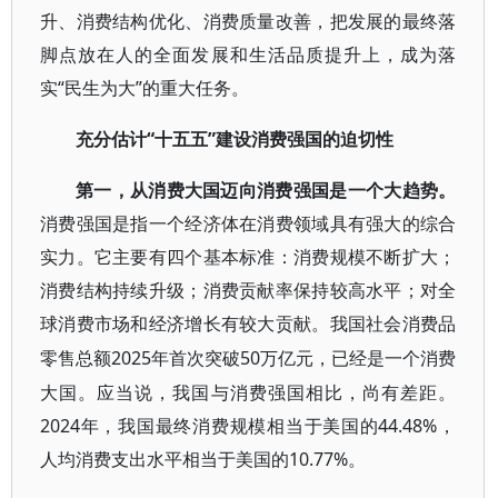
升、消费结构优化、消费质量改善，把发展的最终落
脚点放在人的全面发展和生活品质提升上，成为落
实“民生为大”的重大任务。
“十五五”建设消费强国的迫切性
充分估计
第一，从消费大国迈向消费强国是一个大趋势。
消费强国是指一个经济体在消费领域具有强大的综合
实力。它主要有四个基本标准：消费规模不断扩大；
消费结构持续升级；消费贡献率保持较高水平；对全
球消费市场和经济增长有较大贡献。我国社会消费品
2025年首次突破50万亿元，已经是一个消费
零售总额
大国。应当说，我国与消费强国相比，尚有差距。
2024年，我国最终消费规模相当于美国的44.48%，
人均消费支出水平相当于美国的10.77%。