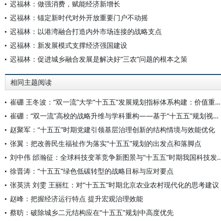
迟福林：做强消费，赋能经济新增长
迟福林：锚定新时代对外开放重要门户不动摇
迟福林：以港湾融合打造内外市场连接的战略支点
迟福林：新发展模式支撑经济强国建设
迟福林：促进城乡融合发展是解决好“三农”问题的根本之策
相同主题阅读
崔硼 王冬波：“双一流”大学“十五五”发展规划指标体系构建：价值重构与实践路径
崔硼：“双一流”高校的战略升维与学科重构——基于“十五五”规划视角的系统性思考
赵聚军：“十五五”时期党建引领基层治理创新的结构情境与效能优化
张翼：把改善民生福祉作为落实“十五五”规划的出发点和落脚点
刘中伟 邰瀚征：全球科技变革竞争新图景与“十五五”时
徐晋涛：“十五五”绿色低碳转型的战略目标与应对要点
张英洪 刘雯 王丽红：对“十五五”时期北京农业农村现代化的思考建议
赵峰：把握经济运行特点 提升宏观治理效能
蔡昉：破除城乡二元结构应在“十五五”规划中高度优先