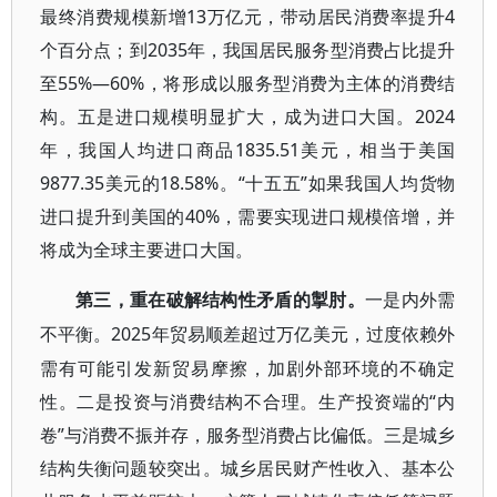
最终消费规模新增13万亿元，带动居民消费率提升4
个百分点；到2035年，我国居民服务型消费占比提升
至55%—60%，将形成以服务型消费为主体的消费结
构。五是进口规模明显扩大，成为进口大国。2024
年，我国人均进口商品1835.51美元，相当于美国
9877.35美元的18.58%。“十五五”如果我国人均货物
进口提升到美国的40%，需要实现进口规模倍增，并
将成为全球主要进口大国。
第三，重在破解结构性矛盾的掣肘。
一是内外需
2025年贸易顺差超过万亿美元，过度依赖外
不平衡。
需有可能引发新贸易摩擦，加剧外部环境的不确定
性。二是投资与消费结构不合理。生产投资端的“内
卷”与消费不振并存，服务型消费占比偏低。三是城乡
结构失衡问题较突出。城乡居民财产性收入、基本公