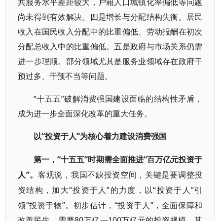
共服务水平差距较大，户籍人口城镇化率偏低等问题
尚未得到有效解决。四是增长与分配结构失衡。居民
收入在国民收入分配中的比重偏低、劳动报酬在初次
分配总收入中的比重偏低。五是政府与市场关系仍需
进一步理顺。部分领域尤其是服务业领域存在政府干
预过多、干预不当等问题。
“十五五”破解消费强国建设面临的结构性矛盾，
成为进一步全面深化改革的重大任务。
“投资于人”为核心着力建设消费强国
以
“十五五”时期需全面推进“百万亿元投资于
第一，
人”。
客观说，我国不缺投资空间，关键是要调整投
“投资于人”的力度，以“投资于人”引
资结构，加大
领“投资于物”。初步估计，“投资于人”，全面保障和
改善民生，需要80万亿—100万亿元的投资规模。其