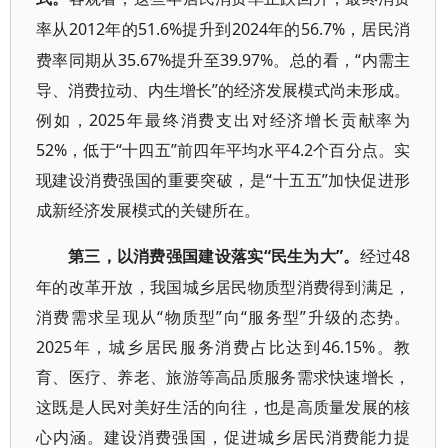
2012年的51.6%提升到2024年的56.7%，居民消
率从
费率同期从35.67%提升至39.97%。总的看，“内需主
导、消费拉动、内生增长”的经济发展模式尚未形成。
例如，2025年最终消费支出对经济增长贡献率为
52%，低于“十四五”前四年平均水平4.2个百分点。实
现建设消费强国的重要突破，是“十五五”加快促进形
成新经济发展模式的关键所在。
“民生为大”。
48
第三，以消费强国建设落实
经过
年的改革开放，我国城乡居民物质型消费得到满足，
消费需求呈现从“物质型”向“服务型”升级的态势。
2025年，城乡居民服务消费占比达到46.15%。教
育、医疗、养老、旅游等高品质服务需求快速增长，
这既是人民对美好生活的向往，也是高质量发展的核
心内涵。建设消费强国，促进城乡居民消费能力提