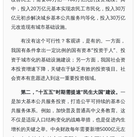
中，投入20万亿元基本实现农民工市民化，投入30万
亿元初步解决城乡基本公共服务均等化，投入30万亿
元改造现有城市基础设施。
有没有这个可行性？客观讲，是有的。一方面，
“投资于人”、投
我国有条件拿出一定比例的国有资本
资于城市化的基础设施建设；另一方面，我国社会资
本投资增速下降，关键在于缺乏有效的投资项目。社
会资本有意愿进入到这一重要投资领域。
“十五五”时期需提速“民生大国”建设。
第二，
一
是加大基本公共服务投资，打造公平可持续的基本公
共服务体系。例如，加快普及普通高中义务教育。这
不仅是适应人口结构变化的战略举措，也是促进内生
5000亿元左
增长的关键之举。中央财政每年需要新增