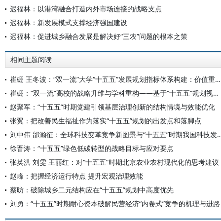
迟福林：以港湾融合打造内外市场连接的战略支点
迟福林：新发展模式支撑经济强国建设
迟福林：促进城乡融合发展是解决好“三农”问题的根本之策
相同主题阅读
崔硼 王冬波：“双一流”大学“十五五”发展规划指标体系构建：价值重构与实践路径
崔硼：“双一流”高校的战略升维与学科重构——基于“十五五”规划视角的系统性思考
赵聚军：“十五五”时期党建引领基层治理创新的结构情境与效能优化
张翼：把改善民生福祉作为落实“十五五”规划的出发点和落脚点
刘中伟 邰瀚征：全球科技变革竞争新图景与“十五五”时
徐晋涛：“十五五”绿色低碳转型的战略目标与应对要点
张英洪 刘雯 王丽红：对“十五五”时期北京农业农村现代化的思考建议
赵峰：把握经济运行特点 提升宏观治理效能
蔡昉：破除城乡二元结构应在“十五五”规划中高度优先
刘勇：“十五五”时期耐心资本破解民营经济“内卷式”竞争的机理与进路