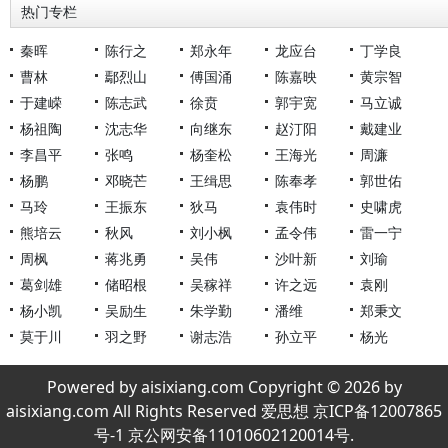
热门专栏
秦晖
陈行之
郑永年
龙应台
丁学良
曹林
鄢烈山
傅国涌
陈嘉映
黄宗智
于建嵘
陈志武
徐贲
郭宇宽
马立诚
杨祖陶
沈志华
向继东
赵汀阳
戴建业
李昌平
张鸣
杨奎松
王海光
周濂
杨鹏
邓晓芒
王缉思
陈奉孝
郭世佑
马玲
王振东
狄马
袁伟时
史啸虎
熊培云
秋风
刘小枫
孟令伟
雷一宁
周枫
蒋兆勇
吴伟
沙叶新
刘瑜
葛剑雄
储昭根
吴稼祥
许之远
袁刚
杨小凯
吴励生
朱学勤
潘维
郑秉文
莫于川
羽之野
谢志浩
孙立平
杨光
Powered by aisixiang.com Copyright © 2026 by
aisixiang.com All Rights Reserved 爱思想 京ICP备12007865
号-1 京公网安备11010602120014号.