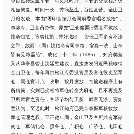
令百姓转运至军仓，可见此时府、军仓的交接程序仍
相当繁复。时间一长，弊病丛生，百姓甚苦。金山卫
月粮发放，本由“署印官按月会同府委官唱名放给”，
事涉府、卫官员协作。原先“卫仓储粟旧委官军敛散，
攘窃包揽，陈腐耗损，弊奸滋出”，管仓卫军多有不法
之举，故而“（周）忱始命有司掌领，宿蠹一洗，士卒
皆有见粮需给”。成化二十二年（1486），知府樊莹
又从华亭县耆士沈廷璧建议，直接拨发附近民粮输纳
金山卫仓，每年再由松江府委派官员及官仓役吏至军
仓，同仓官计点、收取，按月发放，在输送程序上有
所精简，实则已变相将军仓转变为府仓；且不再提及
卫所武官之责任，各环节均与卫所、武官无涉。贾如
意认为，至迟此时，松江知府已完全掌握军粮收放、
军仓管理之权。至正德年间，金山卫及各所共有军储
南仓、军储北仓、预备仓、广积仓、广济仓、屯田仓