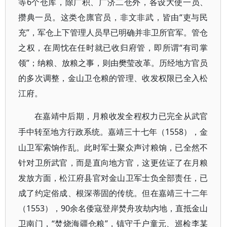
等6个仓库，除广积、广济二仓外，各设大使一员、
攒典一员。这类仓廪官员，非文非武，皆由“吏与民
充”，军仓上下管理人员早已明确并非卫所官军。管仓
之权，在周忱在任时就已收归府管，即所谓“有司掌
领”；纳粮、放粮之事，则由樊莹改革。历经地方官员
的多次调整，金山卫仓粮的管理、收发权限已全入松
江府。
在嘉靖中后期，月粮收发全程权力已完全从武官
1558），金
手中转至地方行政系统。嘉靖三十七年（
山卫军索饷作乱。此时军士聚众声讨粮饷，已全然不
针对卫所武官，而是直向地方官，这更佐证了在月粮
发放方面，松江府县官对金山卫军士负全部责任，已
成了约定俗成、根深蒂固的传统。但在嘉靖三十二年
（1553），90余名倭寇登岸焚舟攻劫内地，直抵金山
卫南门，“焚烧海疆仓粮”，镇守千户童元、巡检李某