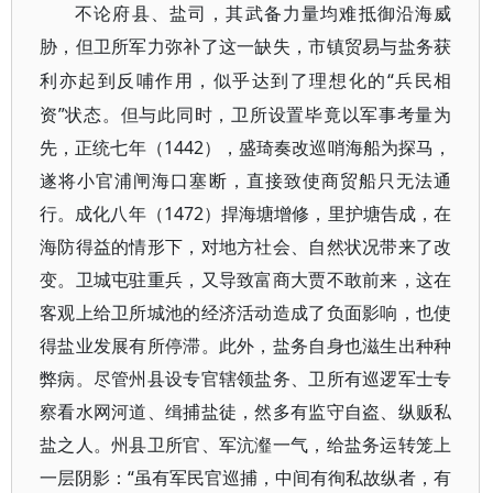
不论府县、盐司，其武备力量均难抵御沿海威
胁，但卫所军力弥补了这一缺失，市镇贸易与盐务获
“兵民相
利亦起到反哺作用，似乎达到了理想化的
资”状态。但与此同时，卫所设置毕竟以军事考量为
先，正统七年（1442），盛琦奏改巡哨海船为探马，
遂将小官浦闸海口塞断，直接致使商贸船只无法通
行。成化八年（1472）捍海塘增修，里护塘告成，在
海防得益的情形下，对地方社会、自然状况带来了改
变。卫城屯驻重兵，又导致富商大贾不敢前来，这在
客观上给卫所城池的经济活动造成了负面影响，也使
得盐业发展有所停滞。此外，盐务自身也滋生出种种
弊病。尽管州县设专官辖领盐务、卫所有巡逻军士专
察看水网河道、缉捕盐徒，然多有监守自盗、纵贩私
盐之人。州县卫所官、军沆瀣一气，给盐务运转笼上
一层阴影：“虽有军民官巡捕，中间有徇私故纵者，有