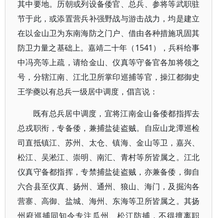
其中要地。历朝或列设备倭官、总兵、参将等武职驻
节于此，或添置营兵补强野战与游击战力，均是建立
在以金山卫为东南海防之门户、借由各种措施巩固其
防卫力量之基础上。嘉靖二十年（1541），兵科给事
中冯亮等上疏，请给金山、仪真等守备官各加将领之
号，分辖江南、江北卫所掌印巡捕等官，操江都御史
王学夔以有总兵一级居中调度，倡言说：
既有总兵居中调度，宜将江南金山备倭都指挥去
总戎职衔，专备倭，兼捕盐徒盗贼。自应山龙潭巡检
司直抵镇江、苏州、太仓、镇海、金山等卫，嘉兴、
松江、吴淞江、崇明、南汇、青村等所皆属之。江北
仪真守备都指挥，专禁捕盐徒盗贼，亦兼备倭，御自
六合县至仪真、扬州、通州、狼山、海门，及掘沟各
营寨、高御、盐城、海州、东海等卫所皆属之。其扬
州府巡捕同知令专注瓜州、松江防捕，不得擅离职