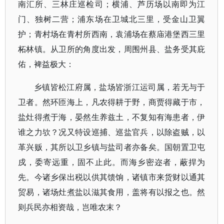
南汇所、三林庄巡检司；横浦、芦历场以南即为江
门、独树二营；浦东场在卫城北三里，受金山卫翼
护；青村场在青村所西南，袁浦场在蔡庙港堡西三里
柘林镇。从卫所的角度出发，周围州县、盐务受其庇
佑，裨益极大：
乡镇皆松江府属，盐场皆浙江运司属，若无与于
卫者。然环匝海上，凡农得耕于野，商贾得藏于市，
盐灶得煮于海，晏然生养兹土，不复知有海患者，伊
谁之力欤？况又特设巡捕、巡盐官兵，以除盗贼，以
革兴贩，其所以卫乡镇与盐司者亦备矣。国朝置卫屯
戍，委寄远重，固不止此。而海乡密迩者，蔽捍为
先。今诸乡保出税以供其馈饷，诸镇市来货财以通其
贸易，诸场灶煮盐以滋其食用，盖将有以报之也。然
则兵民亦相资哉，岂唯农末？