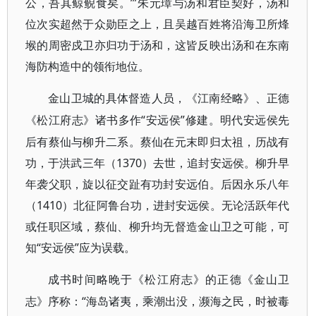
公，吾其鲸鲵食矣。’”朱元璋与汤和君臣契好，汤和
位次实超然于众勋臣之上，且吴越百姓将沿海卫所烽
堠的周密戍卫亦归功于汤和，这皆反映出汤和在东南
海防构造中的领衔地位。
金山卫城的具体督造人员，《江南经略》、正德
“安远侯”修建。明代安远侯先
《松江府志》诸书多作
后有蔡仙与柳升二系。蔡仙在元末即归太祖，历战有
功，于洪武三年（1370）去世，追封安远侯。柳升早
年袭父职，旋以征交趾有功封安远伯。后因永乐八年
（1410）北征阿鲁台功，进封安远侯。无论活跃年代
或任职区域，蔡仙、柳升均无督造金山卫之可能，可
知“安远侯”应为误载。
成书时间略晚于《松江府志》的正德《金山卫
“海岛诸夷，乘潮出没，濒海之民，时被毒
志》序称：