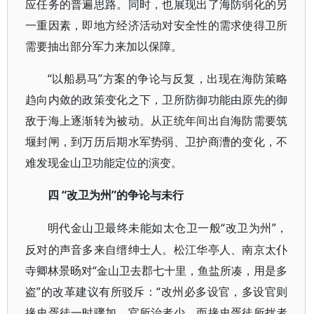
应任务的普遍思路。同时，也展现出了海防弱化的另
一重因素，即地方经济活动对安全性的需求使得卫所
需要抽出部分军力来加以保障。
“以船易马”方案的争论与反复，出现在海防策略
趋向内敛的政策变化之下，卫所防御功能由原先的御
敌于海上逐渐转为被动。从正统年间出自海防需要筑
堰封闸，到万历后期水军势弱、卫护商漕的变化，不
难发现金山卫功能定位的演变。
“改卫为州”的争论与未行
四
“改卫为州”，
明代金山卫最终未能如太仓卫一般
反对的声音多来自缙绅士人。松江华亭人、南京太仆
寺卿林景旸对“金山卫去郡七十里，鱼盐所凑，用是多
盗”的改革建议有所驳斥：“改州必多设官，多设官则
掾史胥徒一时骤加，官所治者少，而掾史胥徒所扰者