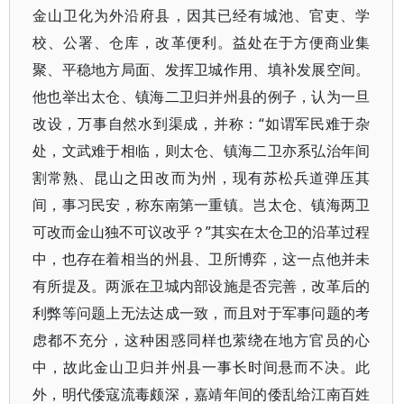
金山卫化为外沿府县，因其已经有城池、官吏、学
校、公署、仓库，改革便利。益处在于方便商业集
聚、平稳地方局面、发挥卫城作用、填补发展空间。
他也举出太仓、镇海二卫归并州县的例子，认为一旦
改设，万事自然水到渠成，并称：“如谓军民难于杂
处，文武难于相临，则太仓、镇海二卫亦系弘治年间
割常熟、昆山之田改而为州，现有苏松兵道弹压其
间，事习民安，称东南第一重镇。岂太仓、镇海两卫
可改而金山独不可议改乎？”其实在太仓卫的沿革过程
中，也存在着相当的州县、卫所博弈，这一点他并未
有所提及。两派在卫城内部设施是否完善，改革后的
利弊等问题上无法达成一致，而且对于军事问题的考
虑都不充分，这种困惑同样也萦绕在地方官员的心
中，故此金山卫归并州县一事长时间悬而不决。此
外，明代倭寇流毒颇深，嘉靖年间的倭乱给江南百姓