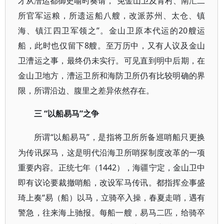
才从漕运都御史喻时奏请，“免金山卫及青村、南汇二
所官军运粮，所遗运船八艘，改派苏州、太仓、镇
海、镇江四卫军领之”。金山卫原本代运的20艘运
船，此时也仅留下8艘。至万历中，又有人议及金山
卫漕运之事，最终仍未实行。可见直到明中后期，在
金山卫地方，漕运卫所和海防卫所仍有比较明确的界
限，所谓沿边、腹里之差异依然存在。
“以船易马”之争
三
“以船易马”，是指将卫所所备巡哨船只更换
所谓
为传讯探马，这是明代沿海卫所哨探制度改革的一项
重要内容。正统七年（1442），海疆宁定，金山卫中
即有议论要裁撤哨船，改设军马传讯。都指挥佥事盛
琦上奏“易（船）以马，立骑卒入操，春夏走哨，遇有
警急，往来海上驰报。每船一艘，易马二匹，给骑卒