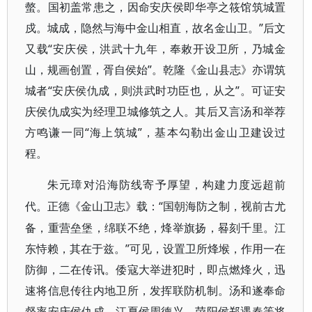
螫。国初盖常患之，因命安庆侯即华亭之筱馆筑城置
戍。城成，隐然与海中金山相直，故名金山卫。”后文
又载“安庆侯，洪武十九年，奉敕开设卫所，乃城金
山，规画创置，胥自侯始”。乾隆《金山县志》亦谓筑
城者“安庆侯仇成，则洪武时功臣也，从之”。可证安
庆侯仇成实为经理卫城修筑之人。其后又言汤和举荐
方鸣谦一同“海上筑城”，基本勾勒出金山卫建设过
程。
朱元璋对沿海防线寄予厚望，构建力度远超前
“国朝海防之制，视前古尤
代。正德《金山卫志》载：
备，重营垒堡，绵联不绝，烽举旗扬，晷刻千里。江
东恃赖，其在于兹。”可见，设置卫所烽堠，作用一在
防御，二在传讯。倭寇大举进犯时，即点燃烽火，迅
速将信息传往内地卫所，发挥联防机制。汤和遂奉命
督率安庆侯仇成、江夏侯周德兴、荥阳侯郑遇春等将