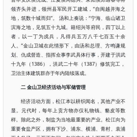
领齐头并进，领州县军民开工建城，“自闽越并海之
地，筑数十城而归”。 汤和上奏说：“宁海、临山诸卫
滨海之地，见筑五十九城。籍绍兴等府民，四丁以上
者，以一丁为戍兵，凡得兵五万八千七百五十余
人。”金山卫城在此情形下，由汤和总理、方鸣谦规
划、仇成督造、指挥佥事李武具体行事，开建于洪武
十九年（1386），洪武二十年（1387）修筑完工，
卫治主体建筑群亦于年内陆续落成。
二
金山卫经济活动与军储管理
经济活动方面，松江本以耕织闻名，其他产业不
显。元代时，每年上贡方物亦仅礼物钱、貉皮等数
样。除此之外，制盐为当地最重要的产业。松江向为
重要食盐产区，拥有下沙、浦东、横浦、青村、袁浦