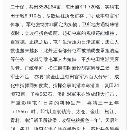
352顷84亩、屯田旗军1 720名。实纳屯
二十保，共田
田子粒8 910石，尽数运往所仓贮存，“听放本屯官军
俸粮”。军屯缴纳并非固定为实物，卫所地方遇特殊情
况时，会改征折色银两。起初屯军的规模还能维持，
自宣德、正统之后，屯军生活压力日渐加重，逃亡人
数也越来越多；此外还有部分屯军被抽调去承担漕运
等任务，这就导致屯军人力短缺，不少屯田逐渐荒废
失管。正统年间，松江府海防新设胡家港等二堡，因
军士不足，亦要“摘金山卫屯田官军六百人分守”。成
化中指挥同知侯寅、指挥佥事刘清奉命清查，复田24
顷73亩、子粒963石。倭乱对军屯亦造成颇大打击，
严重影响屯军日常的耕种生产。嘉靖三十五年
（1556）时，即“以直隶镇海、太仓、金山、松江、
青村、南汇诸卫所被倭，改征屯粮折色一年”。天启年
间，各卫、所屯军逃亡均在半数以上，苏松兵备道委