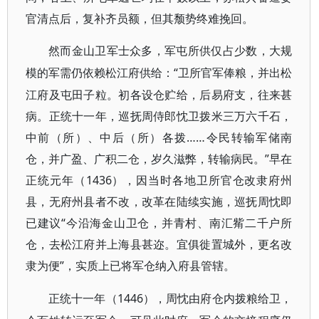
官清点后，复补齐员额，但其颓势终难挽回。
然而金山卫军士众多，军屯所供仅占少数，大规
“卫所官军俸粮，并出松
模的军需仍依赖松江府供给：
江府及屯田子粒。初各设仓贮给，后易府支，往来甚
病。正统十一年，巡抚周侍郎忱卫拨米三万六千石，
中前（所）、中后（所）各拨……令民转输军储南
仓，并广盈、广积二仓，岁久滋弊，转输病民。”早在
正统元年（1436），因当时各地卫所官仓改隶府州
县，无府州县者不改，改革在陆续实施，巡抚周忱即
已建议“今沿海金山卫仓，并青村、南汇觜二千户所
仓，去松江府并上海县甚迩。宜俱徙置城外，更名改
隶为便”，实质上已将军仓纳入府县管辖。
1446），周忱由府仓内拨粮给卫，
正统十一年（