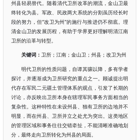
州县轻易替代。随着清代卫所改革的潮流，金山卫最
终转化为县。军政、民政两大系统的分割虽历经长时
段的努力，但“改卫为州”的施行与推进仍不彻底。理
清金山卫的发展历程，有助于学界更好理解明清江南
卫所的沿革与转型。
关键词
：
卫所；江南；金山卫；州县；改卫为州
明代卫所的性质问题，自谭其骧以降，多有学者
探讨，并逐渐成为卫所研究的重点之一。顾诚提出明
代存在军民二元疆土管理体系的观点，引发了长期的
讨论，亦反映出卫所本身在辖理军民事务方面相当的
复杂性。这种特性在未设州县、独有卫所的边地并不
明显，而在州县、卫所并立之处尤为突出。这类地区
的管理区域和事务往往交错牵扯，不能清晰准确地划
分，最终走向卫所转化为州县的局面。