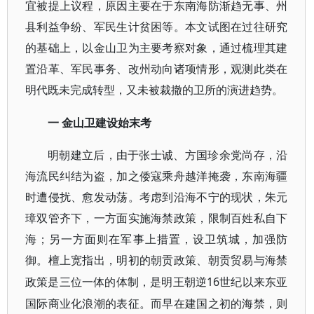
宜被提上议程，原因主要在于东南海防渐趋无事、州
县利益争纷、军民生计贫困等。本文试图在过往研究
的基础上，以金山卫为主要考察对象，通过梳理其建
置沿革、军民事务、改州动向诸项情形，观测此类在
明代既未完成转型，又未被裁撤的卫所的演进趋势。
一
金山卫建设始末考
明朝建立后，由于张士诚、方国珍余党尚存，沿
海流民纠结为盗，加之倭寇乘舟越洋掩袭，东南海疆
时遭侵扰、愈发动荡。考虑到沿海不宁的现状，朱元
璋双管齐下，一方面实施海禁政策，限制百姓私自下
海；另一方面则在军事上措置，设卫筑城，加强防
御。檀上宽指出，明初的朝贡政策、朝贡贸易与海禁
16世纪以来东亚
政策是三位一体的体制，是明王朝逆
国际商业化浪潮的表征。而早在建国之初的海禁，则