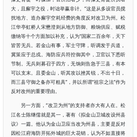
大，且廨宇之役，时诎举赢非计。”这是从多设官员搅
扰地方、造办廨宇空耗经费的角度反对改卫为州。松
江华亭虹桥人宋懋澄则从地方防御、粮饷供应、赋税
缴纳等十个方面加以补充，认为“国家二百余年，天下
皆苦无兵。若金山有事，军士守陴，听调发于兵道，
冀策应于总戎。海防应兵符控御其中，卫官以下悉听
节制。无兵则募召于四方，无饷则告急于三县，有本
可以支末。且委金山，听其攻以挫其锐，不出十日，
而三县守御之备亦可粗具”，并以所谓“祖宗之法”作为
反对改州的重要理由。
“改卫为州”的支持者亦大有人在。松
另一方面，
江名士陈继儒就是其一，著有《拟金山卫城改设州县
议》一篇。他认为金山卫应当改为州县，主要是反对
因松江府海防开拓外城的巨大花销，认为不如直接将