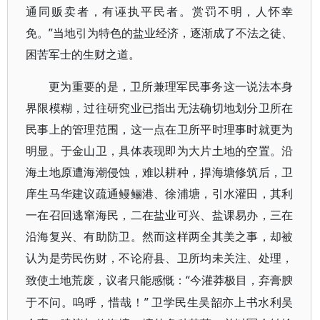
通同贩卖者，有诬执平民者。赏罚不明，人怀幸
免。”当地引为特色的盐业经济，逐渐成了不法之徒、
困苦军士的生财之道。
更为重要的是，卫所兼理军民事务这一说法本身
界限模糊，过往研究业已指出无法确切地划分卫所在
民事上的管理范围，这一点在卫所平时理事时就更为
明显。于金山卫，具体表现即为大片土地的空置。沿
海土地原遭海潮侵蚀，难以耕种，捍海塘修筑后，卫
庠生马华建议疏通鳗鲡港、徐浦塘，引水灌田，其利
一在召回逃窜海民，二在盐业可兴、盐课易办，三在
沿海复兴、有助防卫。然而这样两全其美之事，却被
认为是劳民伤财，不论府县、卫所均未关注、处理，
“今灌莽极目，弃膏腴
致使土地荒废，议者只能感慨：
于不问。呜呼，惜哉！” 卫学民生吴韶亦上书水利吴