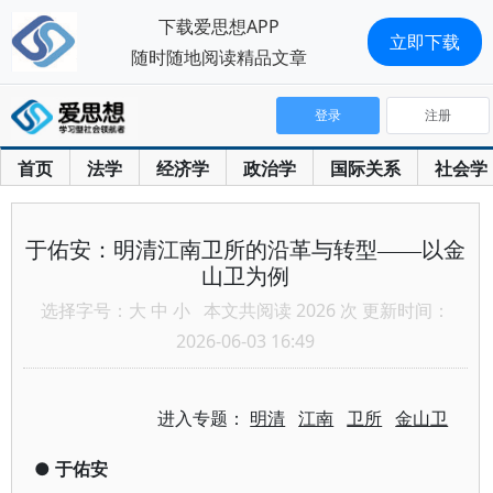
下载爱思想APP
立即下载
随时随地阅读精品文章
登录
注册
首页
法学
经济学
政治学
国际关系
社会学
于佑安：明清江南卫所的沿革与转型——以金
山卫为例
选择字号：
大
中
小
本文共阅读 2026 次 更新时间：
2026-06-03 16:49
进入专题：
明清
江南
卫所
金山卫
●
于佑安