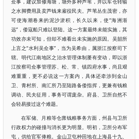
佥事，建议加修海塘，塘外多种芦苇，并以军仓转输
之水脚费用及卖芦钱来雇役民夫。芦苇丛生茂密，亦
可使海潮卷来的泥沙淤积，长久以来，使“海洲渐
远”，倭寇船只难以登陆。这一方案最终未能实施，其
功效亦未可知，但却不难看出未实施的原因。吴韶所
上言之“水利吴佥事”，当为吴希由，属浙江按察司下
辖。明代江南地区之治水管理体制屡有变动，即以浙
江按察司佥事管理苏、松、常、镇四府水事，尚且艰
难重重，更不必说这一方案内，具体还牵涉到金山
卫、青村所、南汇所乃至陆路备倭指挥，更兼有钱粮
调动、民夫征用，事务可谓庞杂。府县、卫所自然不
会轻易接过这个难题。
在军储、月粮等仓廪钱粮事务方面，州县与卫所
行政权力的碰撞与消长更为明显。明初，卫所分布军
屯，供给官军俸粮。金山卫屯种田地在上海县十九、