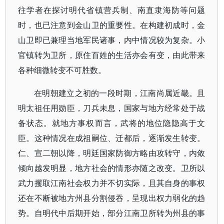
往学者在探讨明代省镇营兵制、南直隶海防等问题
时，也已注意到金山卫的重要性。在构建初成时，金
山卫即已兼理当地军民诸事，内中情况较为复杂。小
官镇转为卫所，原住百姓的生活亦会有变，由此带来
各种细微转变不可胜数。
在明朝建立之初的一段时期，江南尚属近畿。且
明太祖任用勋臣，刀兵未息，国家与地方经常处于战
备状态。就地方事权而言，武将的地位隐隐高于文
臣。这种情况在成祖嗣位、迁都后，逐渐发生转变。
仁、宣二朝以降，明廷国家防御方略由攻转守，内敛
倾向越发明显，地方社会的情形亦随之改变。卫所以
武力攫取江南社会权力并不切实际，且其自身的事权
还在不断被地方州县分割侵吞，呈现出权力弱化的趋
势。自明代中后期开始，部分江南卫所转为州县的事