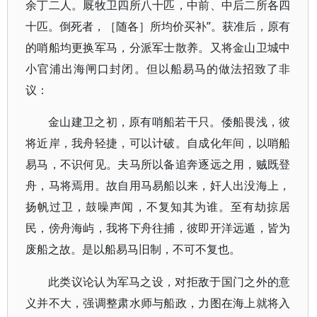
余丁二人。厩牧卫四所八十匹，中前、中后二所各四
十匹。倒死者，［随各］所均价买补”。获准后，原有
的哨船均更换军马，分派军士散养。又将金山卫城中
小官浦出海闸口封闭。但以船易马的做法招致了非
议：
金山建卫之初，原有哨船若干只。倭船畏浅，彼
将近岸，我舟轻捷，可以计破。自成化年间，以哨船
易马，不识何见。夫马所以备追奔逐远之用，贼既登
舟，马将焉用。故自用马易船以来，奸人出没海上，
扬帆过卫，鼓噪声闻，不复知其为谁。至有劫掠居
民，傍舟海屿，我将下舟往捕，彼即开洋远遁，皆为
废船之故。是以船易马旧制，不可不复也。
此类议论认为军马之设，对拒敌于国门之外的意
义并不大，强调整肃水师与船政，力图在海上就将入