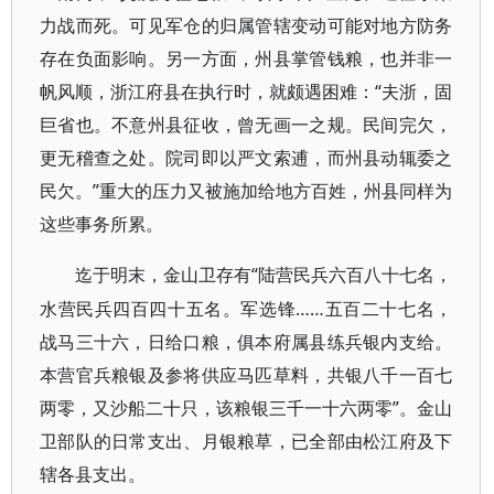
力战而死。可见军仓的归属管辖变动可能对地方防务
存在负面影响。另一方面，州县掌管钱粮，也并非一
帆风顺，浙江府县在执行时，就颇遇困难：“夫浙，固
巨省也。不意州县征收，曾无画一之规。民间完欠，
更无稽查之处。院司即以严文索逋，而州县动辄委之
民欠。”重大的压力又被施加给地方百姓，州县同样为
这些事务所累。
“陆营民兵六百八十七名，
迄于明末，金山卫存有
水营民兵四百四十五名。军选锋……五百二十七名，
战马三十六，日给口粮，俱本府属县练兵银内支给。
本营官兵粮银及参将供应马匹草料，共银八千一百七
两零，又沙船二十只，该粮银三千一十六两零”。金山
卫部队的日常支出、月银粮草，已全部由松江府及下
辖各县支出。