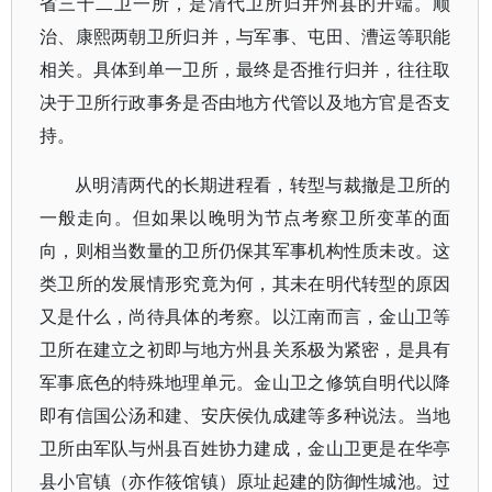
省三十二卫一所，是清代卫所归并州县的开端。顺
治、康熙两朝卫所归并，与军事、屯田、漕运等职能
相关。具体到单一卫所，最终是否推行归并，往往取
决于卫所行政事务是否由地方代管以及地方官是否支
持。
从明清两代的长期进程看，转型与裁撤是卫所的
一般走向。但如果以晚明为节点考察卫所变革的面
向，则相当数量的卫所仍保其军事机构性质未改。这
类卫所的发展情形究竟为何，其未在明代转型的原因
又是什么，尚待具体的考察。以江南而言，金山卫等
卫所在建立之初即与地方州县关系极为紧密，是具有
军事底色的特殊地理单元。金山卫之修筑自明代以降
即有信国公汤和建、安庆侯仇成建等多种说法。当地
卫所由军队与州县百姓协力建成，金山卫更是在华亭
县小官镇（亦作筱馆镇）原址起建的防御性城池。过