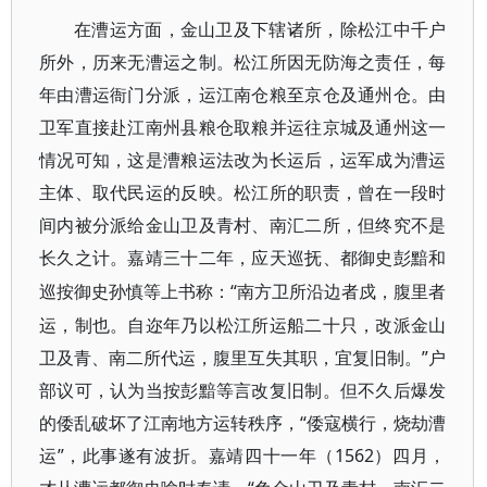
在漕运方面，金山卫及下辖诸所，除松江中千户
所外，历来无漕运之制。松江所因无防海之责任，每
年由漕运衙门分派，运江南仓粮至京仓及通州仓。由
卫军直接赴江南州县粮仓取粮并运往京城及通州这一
情况可知，这是漕粮运法改为长运后，运军成为漕运
主体、取代民运的反映。松江所的职责，曾在一段时
间内被分派给金山卫及青村、南汇二所，但终究不是
长久之计。嘉靖三十二年，应天巡抚、都御史彭黯和
“南方卫所沿边者戍，腹里者
巡按御史孙慎等上书称：
运，制也。自迩年乃以松江所运船二十只，改派金山
卫及青、南二所代运，腹里互失其职，宜复旧制。”户
部议可，认为当按彭黯等言改复旧制。但不久后爆发
的倭乱破坏了江南地方运转秩序，“倭寇横行，烧劫漕
运”，此事遂有波折。嘉靖四十一年（1562）四月，