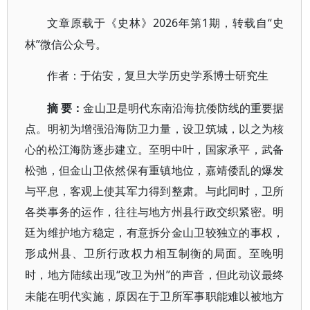
2026年第1期，转载自“史
文章
原载于
《史林》
林”微信公众号。
作者：于佑安，复旦大学历史学系博士研究生
摘
要
：
金山卫是明代东南沿海抗倭防线的重要据
点。明初为增强沿海防卫力量，设卫筑城，以之为核
心的松江海防逐步建立。至明中叶，国家承平，武备
松弛，但金山卫依然保有重镇地位，嘉靖倭乱的爆发
与平息，客观上使其军力得到整肃。与此同时，卫所
各类事务的运作，往往与地方州县行政交织紧密。明
廷为维护地方稳定，有意拆分金山卫较独立的事权，
形成州县、卫所行政权力相互制衡的局面。至晚明
“改卫为州”的声音，但此动议最终
时，地方陆续出现
未能在明代实施，原因在于卫所军事职能难以被地方