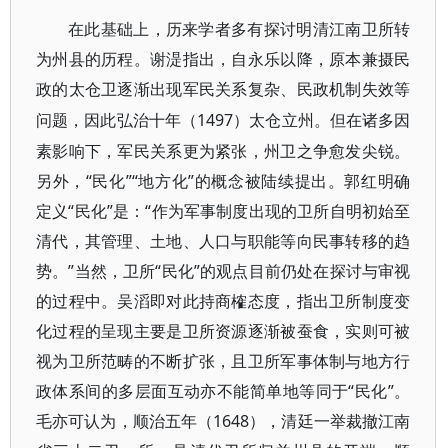
在此基础上，历来学者多有探讨明清江南卫所转
为州县的历程。谢湜指出，自永乐以降，原本兼摄民
政的太仓卫逐渐出现军民关系复杂、民政机制失效等
1497）太仓立州。但在诸多因
问题，因此弘治十年（
素影响下，军民关系更为紧张，州卫之争愈发尖锐。
另外，“民化”“地方化”的概念被陆续提出。郭红明确
定义“民化”是：“作为军事制度出现的卫所自明初始至
清代，其管理、土地、人口与职能等向民事转移的趋
势。”当然，卫所“民化”的观点目前仍处在探讨与审视
的过程中。吴滔即对此持商榷态度，指出卫所制度变
化过程的呈现主要是卫所资源逐渐被蚕食，实则可被
视为卫所范畴的不断扩张，且卫所军事体制与地方行
政体系间的多层面互动亦不能简单地等同于“民化”。
毛亦可认为，顺治五年（1648），清廷一举裁撤江南