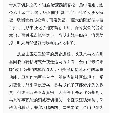
带来了切肤之痛：“往自诸寇蹂躏吾松，后中倭难，迄
今八十余年无警，绝不闻‘兵燹’二字。然老人谈及寇
变，犹惴惴有戒心焉，而倭为甚。”巨大的阴影笼罩着
百姓，无形中强化了地方留存卫所、保障安全的普遍
意识。两种观点抵牾之下，当明末战事四起、流民劫
掠，时人自然也就无暇再顾及此事了。
从金山卫建置沿革的历史进程，以及其与地方州
县间权力转移与统合变迁这两方面看，金山卫最终未
“改卫为州”的核心原因，仍是最初使其诞生的军事
能
功能。卫所作为军事单位，即使内部社区出现了一系
列变化，外部新设营兵、募兵取代了其部分原先的职
责，但终究万变不离其宗。太仓等卫先后化为州县，
与其军事职能的消减密切相关。南直隶江防海防，仰
赖诸府联动，兼守水陆两路、险关要隘，金山卫即为