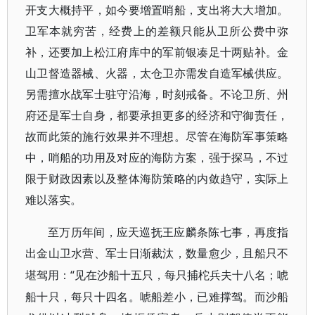
开支大概持平，如今要增置哨船，支出将大大增加。
卫军本就穷苦，经费上的差额只能从卫所公费中弥
补，还要加上松江府库中的军前银凑足十两贴补。金
山卫督造器械、火器，太仓卫亦需发自造军械供应。
另需擅水战军士驻守沿海，时刻戒备。不论卫所、州
府还是军士自身，都要承担更多的经济和守御责任，
故而此策的施行效果并不理想。尽管在海防军事策略
中，哨船的功用及对应的海防方案，强于探马，不过
限于财政因素以及整体海防策略的内敛趋守，实际上
难以落实。
至万历年间，应天巡抚王应麟条陈七事，再度指
出金山卫水营、军士日渐裁汰，数量愈少，且船只不
“见在沙船十五只，每只捕柁兵夫十八名；唬
堪驾用：
船十只，每只十四名。唬船差小，已难撑驾。而沙船