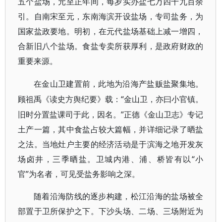
五个盐场，元至正年间，每岁实办盐七万四千九百余
引。自南宋至元，东南海滨开设盐场，专司盐务，为
国家盐政要地。明初，在元代盐场基础上减一增四，
合新旧八个盐场。食盐专卖所获厚利，是政府财政的
重要来源。
在金山卫建置前，此地为沿海产盐贩盐聚集地。
“金山卫，亦曰小官镇。
顾祖禹《读史方舆纪要》载：
旧时分置盐课司于此，因名。”正德《金山卫志》专记
土产一篇，其中食盐占较大篇幅，并详细记录了晒盐
之法。当地灶户主要的经济活动是于滨海之地开发灰
场卤井，三季晒盐。卫城内港、浦、桥皆有以“小
官”为名者，可见受盐务影响之深。
随着沿海防线的逐步构建，松江沿海的盐场被全
部置于卫所保护之下。下沙头场、二场、三场附近为