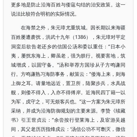
更多地是防止沿海百姓与倭寇勾结的治安政策。这一
说法比较符合明初的实际情况。
在海禁之外，朱元璋尤重筑城。因长期以来海疆
1386），朱元璋对平定
百姓屡遭袭扰，洪武十九年（
洞蛮后欲告老还乡的信国公汤和委以重任：“日本小
夷，屡扰东海上，卿虽老，强为朕行。视要害地，筑
城增戍，以固守备。”汤和举荐方国珍从子方鸣谦同
行。方鸣谦熟习海防事务，献策云：“倭海上来，则海
上御之耳。请量地远近，置卫所，陆聚步兵，水具战
舰，则倭不得入，入亦不得傅岸。近海民四丁籍一以
为军，戍守之，可无烦客兵也。”这一方案为朱元璋所
采纳，并成为沿海防御规划的主要来源。李贽《续藏
书》引王世贞云：“余尝按行登莱海上，及宦游吴越
间，其父老历历指烽戍云：‘汤信公功不可劘灭，微信