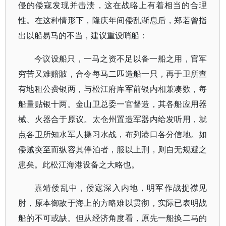
侵的倭寇发现并击溃，这在战略上有着相当的合理
性。在这种情形下，隆庆年间倭乱渐息后，郑若曾指
出以船易马的不当，建议重设哨船：
今议设船只，一马之资不足以备一船之用，官军
穷苦又难赔貱，合令每马二匹造船一只，再于卫所查
有地租公费银两，与松江府库军前银内相兼凑数，每
船量贴银十两。金山卫总委一官督造，其各船应用器
械、火器合于原议。太仓州置造军器内给发听用，就
点各卫所知水军人操习水战，布列港口各分信地。如
倭贼突至而纵容其停泊者，服以上刑，则自无规避之
患矣。此松江海港设备之大略也。
嘉靖倭乱中，倭寇深入内地，明军作战捉襟见
肘，原本御敌于海上的方略难以贯彻，实际已表明战
船的不可或缺。但从经济角度看，原先一船换二马的