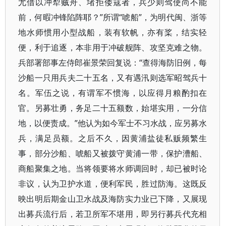
尤借以冲犁贼舟、堵拒倭寇者，兵少则驾使尚不能
前，何暇冲锋陷阵耶？”所谓“唬船”，为明代闽、浙等
地水师惯用小型战船，装有软帆，亦有桨，结实轻
便，利于追逐，本非用于冲破舰阵、攻坚克难之物。
兵部署部事左侍郎崔景荣回复说：“查得海防旧例，每
沙船一只用兵夫二十五名，又有遇汛则选军昭驾兵十
名。军伍之说，有谓军不惯海，以应得月粮酌扣在
官。另募壮勇，务足二十五额数，始堪实用，一分信
地，以便责成。”他认为如今军士不习水战，应另募水
兵，满足员额。之后不久，因黄浦盐徒私贩频繁生
事，部分沙船、唬船又被拨守黄浦一带，保护漕船、
商船聚集之地。当将领要将水师调回时，却已被时论
非议，认为卫护水道，便利军民，胜过防海。这既反
映出明后期金山卫水战及海防实力业已下降，又展现
出募兵流行后，若卫所军不堪用，即另行募兵代充相