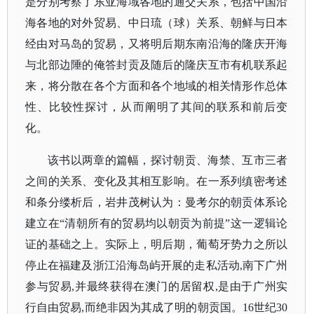
是分别考察了东亚海域各地的通交关系，包括中国沿
海各地的对外贸易、中日琉（球）关系、朝鲜与日本
经由对马岛的贸易，又将明后期东南沿海的隆庆开海
与北部边陲的俺答封贡及随后的隆庆互市有机联系起
来，将分散在各个方面和各个地域的相关情形作总体
性、比较性探讨，从而阐明了其间的联系和前后变
化。
该书以两章的篇幅，探讨朝贡、海禁、互市三者
之间的关系、变化及其相互影响。在一系列缜密考述
和条分缕析后，岩井茂树认为：曼考尔的朝贡体系论
建立在
“清朝所有的贸易均以朝贡为前提”这一逻辑论
证的基础之上。实际上，明后期，葡萄牙势力之所以
停止在福建及浙江沿海岛屿开展的走私活动,南下广州
参与贸易,并最终获得在澳门的居留权,是由于广州实
行自由贸易,而绝非因为其成了明的朝贡国。16世纪30