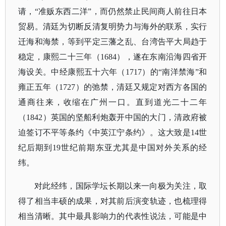
请，“准贩东西二洋”，而仍然禁止民间商人前往日本
贸易。清廷为切断反清复明势力与海外的联系，实行
迁海和海禁，等到平定三藩之乱、台湾告平大局趋于
稳定，康熙二十三年（1684），遂在东南沿海四省开
海设关。中经康熙五十六年（1717）的“南洋禁海”和
雍正五年（1727）的弛禁，清廷又规定对西方各国的
通商往来，收缩在广州一口。直到道光二十二年
（1842）英国的坚船利炮轰开中国的大门，清政府被
迫签订不平等条约《中英江宁条约》。这大致是14世
纪后期到19世纪前期东亚尤其是中国对外关系的经
纬。
对此经纬，国际学坛长期以来一向极为关注，取
得了相当丰硕的成果，对其前后演变轨迹，也梳理得
相当清晰。其中最具影响力的代表性说法，可能是中