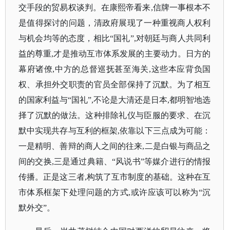
交手段的贸易权谈判。在康熙帝看来,信牌一事根本不
是值得探讨的问题，清政府展现了一种重视商人权利
与机会均等的态度，相比“国礼”,对朝廷与商人共同利
益的尊重,才是推动互市体系发展的主要动力。日方的
幕府诸僚,中方的总督巡抚甚至海关,这些本应背负国
权、承担外交职责的官员全部保持了沉默。为了相互
的国家利益与“国礼”,不论是大清还是日本,都明智地选
择了沉默的做法。这种排除礼仪与臣服的要求、在沉
默中实现共存与互利的框架,依靠以下三点成为可能：
一是精明、善辩的商人之间的往来,二是白银与商品之
间的交换,三是通过典籍、“风说书”等媒介进行的情报
传播。正是这三者,构筑了互市制度的基础。这种在互
市体系框架下处理问题的方式,或许应该可以称为“沉
默外交”。