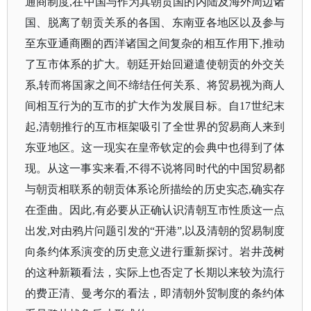
通商制度
,在中国与作为其朝贡国的内陆及海外周边诸
国、脱离了朝贡关系的各国、东南亚各地区以及参与
至东亚通商圈的西洋诸国之间复杂的相互作用下,推动
了互市体系的扩大。朝廷开始回避遣使朝贡的外交关
系,转而将国家之间不缔结任何关系、将贸易视为商人
间相互行为的互市的扩大作为发展目标。自17世纪末
起,清朝推行的互市框架吸引了全世界的贸易商人来到
东亚地区。这一现实在皇帝钦定的会典中也得到了体
现。从这一事实来看,不得不说将同时代的中国贸易都
与朝贡相联系的朝贡体系论所描绘的历史实态,确实存
在歪曲。因此,有必要从正确认识清朝互市性质这一点
出发,对由鸦片问题引发的“开港”,以及清朝的贸易制度
向条约体系演变的历史意义进行重新探讨。岩井茂树
的这种新颖看法，实际上也否定了长期以来较为流行
的费正清、曼考尔的看法，即清朝外贸制度的条约体