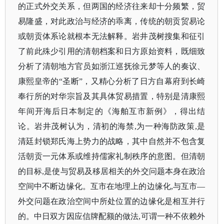
的正式外交关系，但两国的经济往来却十分频繁，贸
易隆盛，对此政治与经济的乖离，传统的朝贡贸易论
或朝贡体系论就根本无法解释。岩井茂树搜集和征引
了前此殊少引用的清朝档案和日方原始资料，既细致
分析了清朝地方官员如浙江巡抚徐元梦等人的奏议、
康熙皇帝的“圣断”，又精心分析了日方自幕府到长崎
奉行所的对华宗旨及其具体贸易措置，特别是清康熙
年间开海后日本制定的《海舶互市新例》，得出结
论。岩井茂树认为，清初的海禁,为一种海防政策,是
清廷封锁郑氏海上势力的战略，其中自然并不包含复
活朝贡一元体系或维持儒家礼制秩序的意图。但清朝
的目标,是使与贸易及移居相关的外交问题本身在政治
空间中不断边缘化。互市在地理上的边缘化,与互市—
外交问题在政治空间中所处位置的边缘化是相互并行
的。中日双方因应信牌配额的做法,可谓一种不依赖外