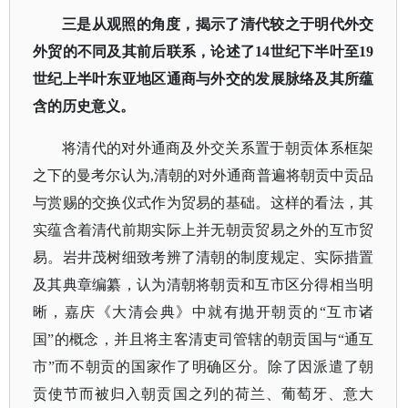
三是从观照的角度，揭示了清代较之于明代外交
外贸的不同及其前后联系，论述了
14世纪下半叶至19
世纪上半叶东亚地区通商与外交的发展脉络及其所蕴
含的历史意义。
将清代的对外通商及外交关系置于朝贡体系框架
之下的曼考尔认为
,清朝的对外通商普遍将朝贡中贡品
与赏赐的交换仪式作为贸易的基础。这样的看法，其
实蕴含着清代前期实际上并无朝贡贸易之外的互市贸
易。岩井茂树细致考辨了清朝的制度规定、实际措置
及其典章编纂，认为清朝将朝贡和互市区分得相当明
晰，嘉庆《大清会典》中就有抛开朝贡的“互市诸
国”的概念，并且将主客清吏司管辖的朝贡国与“通互
市”而不朝贡的国家作了明确区分。除了因派遣了朝
贡使节而被归入朝贡国之列的荷兰、葡萄牙、意大