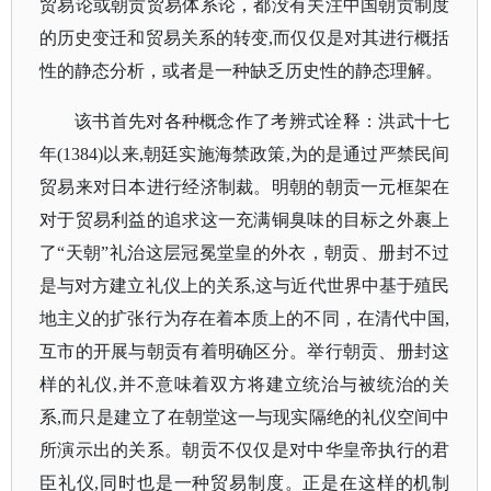
贸易论或朝贡贸易体系论，都没有
关注中国朝贡制度
的历史变迁和贸易关系的转变
,而仅仅是对其进行概括
性的静态分析，或者是一种
缺乏历史性的静态理解。
该书首先对各种概念作了考辨式诠释：洪武十七
年
(1384)以来,朝廷实施海禁政策,为的是通过严禁民间
贸易来对日本进行经济制裁。明朝的朝贡一元框架在
对于贸易利益的追求这一充满铜臭味的目标之外裹上
了“天朝”礼治这层冠冕堂皇的外衣，朝贡、册封不过
是与对方建立礼仪上的关系,这与近代世界
中基于殖民
地主义的扩张行为存在着本质上的不同，在清代中国
,
互市的开展与朝贡有着明确区分。举行朝贡、册封这
样的礼仪,并不意味着双方将建立统治与被统治的关
系,而只是建立了在朝堂这一与现实隔绝的礼仪空间中
所演示出的关系。朝贡不仅仅是对中华皇帝执行的君
臣礼仪,同时也是一种贸易制度。正是在这样的机制