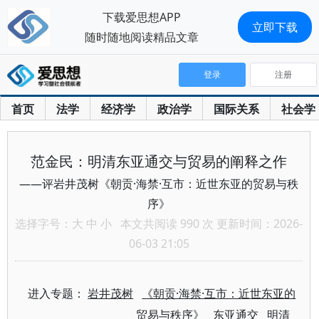
下载爱思想APP
立即下载
随时随地阅读精品文章
登录
注册
首页
法学
经济学
政治学
国际关系
社会学
范金民：明清东亚通交与贸易的阐释之作
——评岩井茂树《朝贡·海禁·互市：近世东亚的贸易与秩
序》
选择字号：
大
中
小
本文共阅读 990 次 更新时间：2026-
06-03 21:05
进入专题：
岩井茂树
《朝贡·海禁·互市：近世东亚的
贸易与秩序》
东亚通交
明清