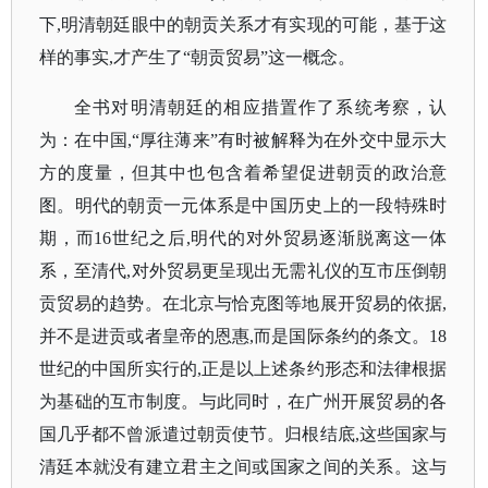
下,明清朝廷眼中的朝贡关系才有实现的可能，基于这
样的事实,才产生了“朝贡贸易”这一概念。
全书对
明清朝廷的相应措置作了系统考察，认
为：
在中国
,“厚往薄来”有时被解释为在外交中显示大
方的度量，但其中也包含着希望促进朝贡的政治意
图。明代的朝贡一元体系是中国历史上的一段特殊时
期，而16世纪之后,明代的对外贸易逐渐脱离这一体
系，至清代,对外贸易更呈现出无需礼仪的互市压倒朝
贡贸易的趋势。在北京与恰克图等地展开贸易的依据,
并不是进贡或者皇帝的恩惠,而是国际条约的条文。18
世纪的中国所实行的,正是以上述条约形态和法律根据
为基础的互市制度。与此同时，在广州开展贸易的各
国几乎都不曾派遣过朝贡使节。归根结底,这些国家与
清廷本就没有建立君主之间或国家之间的关系。这与