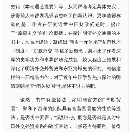
史籍《本朝通鉴提要》等，从而
严谨考定具体史实，
获得前人未曾发现或者忽略了的新认识。更加值得称
道的是，作者在研究近世中国财政问题时，提出
了
“原额主义”的理论概括，在探讨明清外交通商的本
书中，又高屋建瓴，凝练出“朝贡一元体系”“互市秩序
（制度）”“沉默外交”等诸多新概念，展示出了作者深
厚的史学功力和卓异的研究成就
，较大程度上推展和
深化了明清外交外贸史和东亚海域史的研究。
相信这
样的一部精品力作，对于近年中国学界热点探讨的明
清两朝是否
“闭关锁国”也是绕不过去的吧。
诚然，书中有些提法，如明朝官方的
“垄断贸
易”、郑和下西洋的船队
具有官营贸易船的性质等提
法，是否
切中要害，
“沉默外交”概念是否就是其时中
日外交外贸关系的确切表达，自然还有待商酌，值得