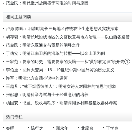
范金民：明代徽州盐商盛于两淮的时间与原因
相同主题阅读
卢勇 陈晖：明清时期长三角地区传统农业生态思想及实践探索
胡存璐：明清长城沿线地区的文官设置与地方治理——以山西各
范金民：明清东亚通交与贸易的阐释之作
于佑安：明清江南卫所的沿革与转型——以金山卫为例
王家范：复杂的历史，需要复杂的头脑——从“黄宗羲定律”说开去①
李伯重：回到大变局：16—19世纪中期中国外贸的历史意义
许军：明清北方白话小说中的运河
王越凡：“林下烟霞彼美人”：明清女诗人对园林的情思与想象
张献忠：明清科举考试与士子经世意识的培养
杨国安：书差、税收与秩序：明清两湖乡村赋役征收群体考察
热门专栏
秦晖
陈行之
郑永年
龙应台
丁学良