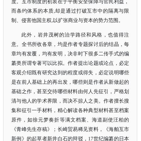
度。互市制度的初衷在于平衡安全保障与官民利益，
而条约体系的本质,却是通过打破互市中的隔离与限
制、侵害他国主权,以扩张商业与资本的势力范围。
此外，岩井茂树的治学路径和风格，也值得注
意。全书所收各章，均是作者
专题探讨后的结晶，每
章均有发覆，均有发明，决非时下很多二传手式的编
纂类所谓专著可以比拟。作者提出论题或论点，必定
客观介绍既有研究达到的程度或得失，必定说明哪些
是在前人基础上的再出发，哪些则是作者从新做起的
基础之作，甚至交待哪些材料由何人先征引，严格划
清与他人的学术界限，而决不掠人之美。作者擅长搜
集和征引一手材料，精心解读各种典型材料甚至档案
原件，如
徐元梦奏折等
满文档案、
海道副使汪柏的
《青峰先生存稿》；
长崎贸易稀见资料，
《海舶互市
新例》的起草者新井白石的辩驳，
17世纪编纂的日本