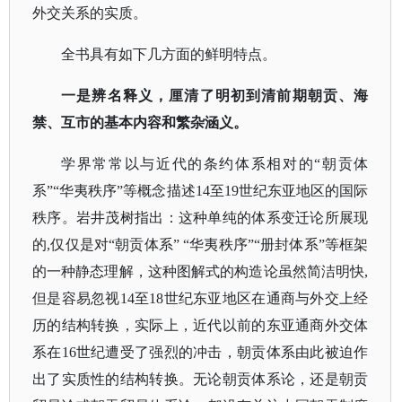
外交关系的实质。
全书具有如下几方面的鲜明特点。
一是辨名释义，厘清了明初到清前期朝贡、海
禁、互市的基本内容和繁杂涵义。
学界常常以与近代的条约体系相对的
“朝贡体
系”“华夷秩序”等概念描述14至19世纪东亚地区的国际
秩序。岩井茂树指出：这种单纯的体系变迁论所展现
的,仅仅是对“朝贡体系” “华夷秩序”“册封体系”等框架
的一种静态理解，这种图解式的构造论虽然简洁明快,
但是容易忽视14至18世纪东亚地区在通商与外交上经
历的结构转换，实际上，近代以前的东亚通商外交体
系在16世纪遭受了强烈的冲击，朝贡体系由此被迫作
出了实质性的结构转换。无论
朝贡体系论，还是
朝
贡