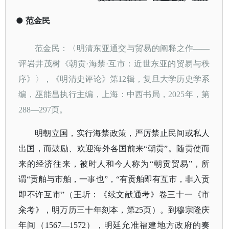
●
范金民
范金民：〈明清东亚通交与贸易的阐释之作
——
评岩井茂树《朝贡·海禁·互市：近世东亚的贸易与秩
序》〉，《明清史评论》第12辑，复旦大学历史学系
编，巫能昌执行主编，上海：中西书局，2025年，第
288—297页。
明朝立国，实行海禁政策，严厉禁止民间或私人
出国，而鼓励、欢迎海外各国前来
“朝贡”。随贡使而
来的经济往来，被时人和今人称为“朝贡贸易”，所
谓
“贡舶与市舶，一事也”，“有贡舶即有互市，非入贡
即不许互市”
（王圻：《续文献通考》卷三十一《市
籴考》，明万历三十年刻本，第
25页）
。到穆宗隆庆
年间（
1567—1572），明廷允准福建地方政府的奏