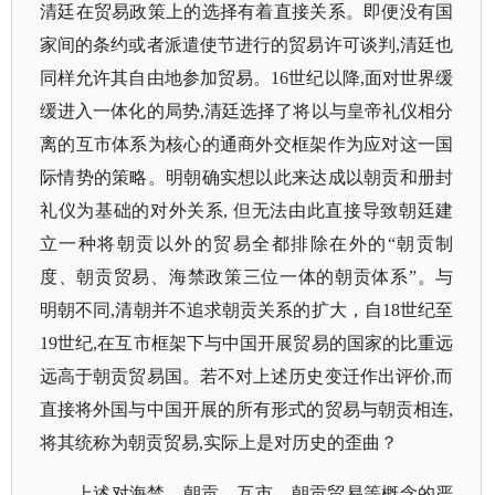
清廷在贸易政策上的选择有着直接关系。即便没有国
家间的条约或者派遣使节进行的贸易许可谈判,清廷也
同样允许其自由地参加贸易。16世纪以降,面对世界缓
缓进入一体化的局势,清廷选择了将以与皇帝礼仪相分
离的互市体系为核心的通商外交框架作为应对这一国
际情势的策略。明朝确实想以此来达成以朝贡和册封
礼仪为基础的对外关系, 但无法由此直接导致朝廷建
立一种将朝贡以外的贸易全都排除在外的“朝贡制
度、朝贡贸易、海禁政策三位一体的朝贡体系”。与
明朝不同,清朝并不追求朝贡关系的扩大，自18世纪至
19世纪,在互市框架下与中国开展贸易的国家的比重远
远高于朝贡贸易国。若不对上述历史变迁作出评价,而
直接将外国与中国开展的所有形式的贸易与朝贡相连,
将其统称为朝贡贸易,实际上是对历史的歪曲？
上述对海禁、朝贡、互市、朝贡贸易等概念的严