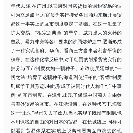
年代以降,在广州,以官府对附搭货物的课税贸易的认
可为立足点,地方官员为实行接受各国商船来航开展贸
易这一事实上的互市制度奠定了基础。在这一汇集了
扩大交易、“祖宗之典章”的壁垒、威力强大的火器的
普及、暴力冲突等各种要素的沸腾熔炉之中,逐渐形成
了一种实现官府、华商、番商三方当事者利害平衡的
秩序。在这种化学反应中,对于朝贡的附搭货物实行的
抽分与互市制度犹如一颗种子。布政使吴廷举的“一
切之法”培育了这颗种子,海道副使汪柏的“客纲”制度
则赋予了其形态,由此形成了被同时代人称作“广中事
例”的互市制度。在漳州,出现了保障中国商人自由参
与海外贸易的互市。在江浙沿海，在这种状态下,海禁
这一“王法”早已失去了效力,当地实现了既没有限制,也
不用课税的自由的对日本的贸易。在长城线上,同样可
以看到贸易体系在实质上脱离朝贡向互市演变的现