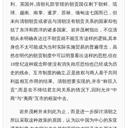
利、英国外,清朝礼部管辖的朝贡国仅剩下朝鲜、琉
球、越南、南掌、暹罗、苏禄、缅甸这七国而已，但
未向清朝朝贡或者说与清朝没有朝贡关系的国家却包
括了东洋和西洋的诸多国家。岩井茂树指出，不仅清
朝从未明确表达过不朝贡就不能互市这样的逻辑,其本
身也不太可能成为当时实际实施贸易的普遍理念，虽
然在明代的朝贡制度中可以明显看出这样的思想,但在
18世纪这种观念即便没有消失殆尽恐怕也已经成为历
史的残余。互市制度的确立,正是政权与商人基于共同
利益相互作用的结果。清朝想要实现的,并非“称臣入
贡”,而是在不缔结君主间关系的情况下,回到允许“中
商”与“夷商”互市的框架中去。
岩井茂树并未到此为止，而是进一步探讨清朝之
所以采取这种政策的原因，认为以中国为中心的东亚