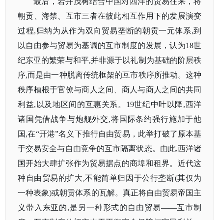
最后，岩井茂树结合中国对西洋的贸易往来，将
朝贡、海禁、互市三者在彼此相互作用下的发展演变
过程
,归纳为从作为双向贸易垄断的朝贡一元体系,到
以自由参与贸易为基调的互市制度的发展，认为18世
纪东亚的繁荣与和平,并非源于以礼制为基础的阶层秩
序,而是由一种脱离传统框架的互市秩序所推动。这种
秩序植根于官僚与商人之间、商人与商人之间的共同
利益,以及地区间的互惠关系。19世纪中叶以降,西洋
诸国凭借战争与炮舰外交,将国际条约强行施加于他
国,在“开港”名义下推行自由贸易，此举打破了原本基
于交易安全与自由竞争的互市隔离状态。由此,西洋诸
国开始大肆扩张作为贸易据点的商埠和租界。近代这
种自由贸易的扩大,不能简单归因于公行垄断(其仅为
一种表象)或朝贡体系的瓦解。真正将自由贸易帝国主
义带入东亚的,是另一种形式的自由贸易——互市制