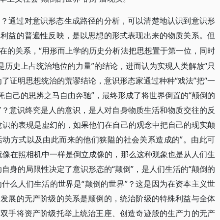
的？通过对意识形态生成路径的分析，可以清楚地认识到意识形
殊利益的普遍性反映，是以思想的形式表现出来的物质关系。但
“用形而上学的历史分析法把思想置于第一位，同时
在的关系，
是历史上占统治地位的力量”的结论，进而认为实现人类解放“只
了证明思想统治的荒谬结论，意识形态家通过种种“戏法”把“一
凭自己的思辨之马自由奔驰”，最终形成了将世界倒置的“颠倒的
识”？意识终究是人的意识，是人对自身物质生活和物质交往的反
意识的表现是虚幻的，如果他们在自己的观念中把自己的现实颠
活动方式以及由此而来的他们狭隘的社会关系造成的”。由此可
就像在照相机中一样是倒立成像的，那么这种观象也是从人们生
自身的局限性决定了意识形态的“颠倒”，是人们生活的“颠倒的
为什么人们生活的世界是“颠倒的世界”？这是因为在资本主义世
会发展的无产阶级的关系是颠倒的，统治阶级的特殊利益与全体
用双手将资产阶级托举上统治王座、创造奇迹般的生产力的无产