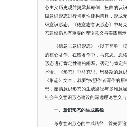
心主义历史观并揭露其颠倒、扭曲的认
级意识形态进行肯定性建构阐释，形成
级意识形态。《德意志意识形态》中马
态建设仍具有重要的理论意义与实践启示
“
《德意志意识形态》（以下简称
的核心著作。在该著作中，马克思、恩
形态进行肯定性建构阐释。否定与肯定的
术语。《形态》中马克思、恩格斯的意
《形态》文本，就要“按照作者写作的原
想，厘清意识形态的生成路径与多维意
社会主义意识形态建设的深远理论意义与
一、意识形态的生成路径
考察意识形态的生成路径，首先要追