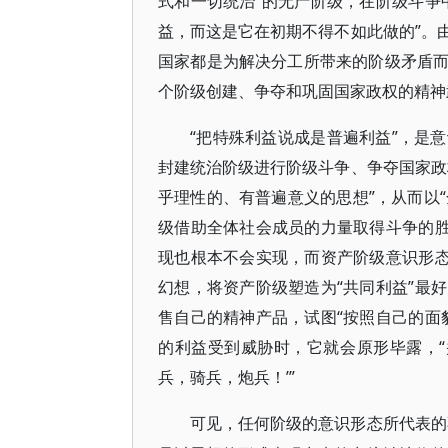
式和一切统治”的无产阶级，在阶级斗争
益，而这是它在初期不得不如此做的”。
国家都是为解决分工所带来的阶级矛盾
个阶级创建、争夺和巩固国家政权的精神
“把特殊利益说成是普遍利益”，是
封建统治阶级进行阶级斗争、争夺国家政
乎理性的、有普遍意义的思想”，从而以“
级借助全体社会成员的力量取得斗争的胜
现也根本不会实现，而资产阶级意识形态
幻想，将资产阶级塑造为“共同利益”最
售自己的精神产品，试图“按照自己的面
的利益受到威胁时，它就会原形毕露，“
兵，骑兵，炮兵！’”
可见，任何阶级的意识形态所代表的