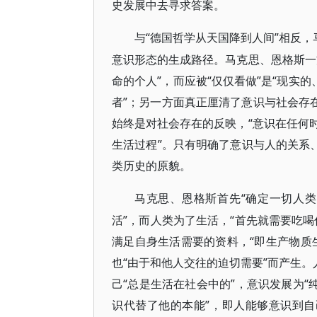
史发展中去寻求答案。
“德国哲学从天国降到人间”相反，
与
意识形态的生成路径。马克思、恩格斯一
命的个人”，而应被“仅仅看做”是“现实
者”；另一方面真正厘清了意识与社会存
始终是对社会存在的反映，“意识在任何
生活过程”。只有明确了意识与人的关系
类历史的原貌。
“确定一切人类
马克思、恩格斯首先
活”，而人类为了生活，“首先就需要吃
满足自身生活需要的资料，“即生产物质
也“由于和他人交往的迫切需要”而产生。
己“总是生活在社会中的”，意识发展为“
识代替了他的本能”，即人能够意识到自