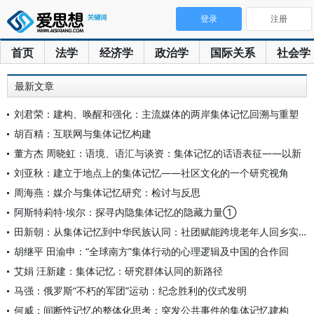
登录
注册
首页
法学
经济学
政治学
国际关系
社会学
最新文章
刘君荣：建构、唤醒和强化：主流媒体的两岸集体记忆回溯与重塑
胡百精：互联网与集体记忆构建
董方杰 周晓虹：语境、语汇与谈资：集体记忆的话语表征——以新
刘亚秋：建立于地点上的集体记忆——社区文化的一个研究视角
周海燕：媒介与集体记忆研究：检讨与反思
阿斯特莉特·埃尔：探寻内隐集体记忆的隐藏力量①
田新朝：从集体记忆到中华民族认同：社团赋能跨境老年人回乡实践
胡继平 田渝申：“全球南方”集体行动的心理逻辑及中国的合作回
艾娟 汪新建：集体记忆：研究群体认同的新路径
马强：俄罗斯“不朽的军团”运动：纪念胜利的仪式发明
何威：间断性记忆的整体化思考：突发公共事件的集体记忆建构