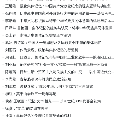
王延隆：强化集体记忆：中国共产党政党纪念的现实逻辑与功能彰显
张严峻：历史叙事在国家对外政策行为中的运用逻辑——以俄乌冲突
李培鑫：中华文明标识体系铸牢中华民族共同体意识的机理与启示—
田泽坤 苗艳丽：集体记忆的建构与认同：铸牢中华民族共同体意识
吴士存：南海历史集体记忆需要正本清源
武沐 冉诗泽：中国大一统思想及各民族共创中华的集体记忆
刘雨石：作为景观、政治与集体记忆的行道树
周晓虹：口述史、集体记忆与新中国的工业化叙事——以洛阳工业基
刘亚秋：记忆研究的“社会—文化”范式——对“哈布瓦赫—阿斯曼
陈蕴茜：日常生活中殖民主义与民族主义的冲突——以中国近代公园
李尚君：古希腊演说与雅典民众政治认知
刘晓堂：透视迷雾：1950年华北地区“割蛋”谣言再研究
柳红：莫干山会议三十周年再记
侯杰 王晓蕾：记忆·文本·性别——以20世纪30年代赛金花为
徐贲：“文革”的隐患在哪里
徐贲：集体记忆的伦理和往事纪念的权利