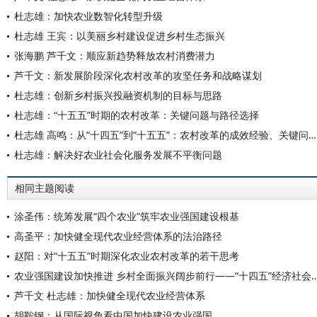
杜志雄：加快农业数智化转型升级
杜志雄 王宾：以美丽乡村建设促进乡村生态振兴
张海鹏 芦千文：顺应新趋势释放农村消费潜力
芦千文：新发展阶段深化农村改革的攻坚任务和战略谋划
杜志雄：创新乡村振兴投融资机制的目标与思路
杜志雄：“十五五”时期的农村改革：关键问题与路径选择
杜志雄 高鸣：从“十四五”到“十五五”：农村改革的成效经验、关键问题与路径选择
杜志雄：解决好农业社会化服务发展不平衡问题
相同主题阅读
涂圣伟：统筹发展“四个农业”筑牢农业强国建设根基
高圣平：加快健全现代农业经营体系的法治路径
赵阳：对“十五五”时期深化农业农村改革的若干思考
农业强国建设加快推进 乡村全面振兴阔步前行——“十四五”经济
芦千文 杜志雄：加快健全现代农业经营体系
胡鞍钢：从国际视角看中国加快建设农业强国