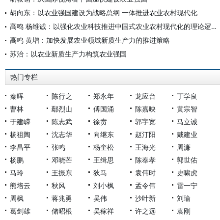
胡向东：以农业强国建设为战略总纲 一体推进农业农村现代化
高鸣 杨维诚：以强化农业科技推进中国式农业农村现代化的理论逻辑与政策构想
高鸣 黄增：加快发展农业领域新质生产力的推进策略
苏治：以农业新质生产力构筑农业强国
热门专栏
秦晖
陈行之
郑永年
龙应台
丁学良
曹林
鄢烈山
傅国涌
陈嘉映
黄宗智
于建嵘
陈志武
徐贲
郭宇宽
马立诚
杨祖陶
沈志华
向继东
赵汀阳
戴建业
李昌平
张鸣
杨奎松
王海光
周濂
杨鹏
邓晓芒
王缉思
陈奉孝
郭世佑
马玲
王振东
狄马
袁伟时
史啸虎
熊培云
秋风
刘小枫
孟令伟
雷一宁
周枫
蒋兆勇
吴伟
沙叶新
刘瑜
葛剑雄
储昭根
吴稼祥
许之远
袁刚